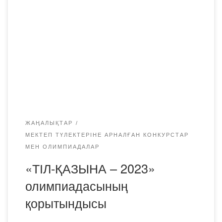
екінші кезеңін 17.03.2023ж. сағ. 10.00-де MOODLЕ
платформасында онлайн форматында өткізді. (Сілтеме
бір күн бұрын жіберілді.) «Тіл қазына-2023» байқауына
дайындық жұмыстары жоспарлы түрде жүргізілді.
Байқауға жауапты аға оқытушы Б.А.Абылбаева алды-ала
байқау материалдарын, АКТ әзірлеп, өтінім
жұмыстарымен танысып отырды, Академия баспасына
алғыс […]
ЖАҢАЛЫҚТАР
МЕКТЕП ТҮЛЕКТЕРІНЕ АРНАЛҒАН КОНКУРСТАР
МЕН ОЛИМПИАДАЛАР
«ТІЛ-ҚАЗЫНА – 2023»
олимпиадасының
қорытындысы