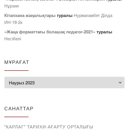
Нұрзия
Кітапхана жаңалықтары
туралы
Нурмагамбет Дiлда
ИН-18-2к
«Жаңа форматтағы болашақ педагог-2021»
туралы
Несібелі
МҰРАҒАТ
Мұрағат
САНАТТАР
"КАРЛАГ" ТАРИХИ-АҒАРТУ ОРТАЛЫҒЫ