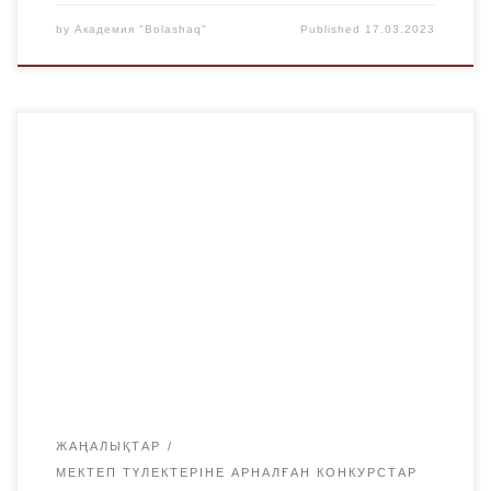
by
Академия "Bolashaq"
Published
17.03.2023
17.03.2023 ж. сағат 10.00-де MOODLЕ платформасында
онлайн форматта «Bolashaq» Академиясының Қазақ тілі
мен әдебиеті кафедрасы «ТІЛ-ҚАЗЫНА-2023»
олимпиадасының екінші кезеңін өткізді (сілтеме бір күн
бұрын жіберілген). «Тіл қазына-2023» байқауына
дайындық жоспарлы түрде жүргізілді.Конкурсқа жауапты
аға оқытушы Б. А. Абылбаева конкурс материалдарын,
актіні дайындады, өтінім жұмыстарымен танысты,
Академия баспасына алғыс хаттар мен […]
ЖАҢАЛЫҚТАР
МЕКТЕП ТҮЛЕКТЕРІНЕ АРНАЛҒАН КОНКУРСТАР