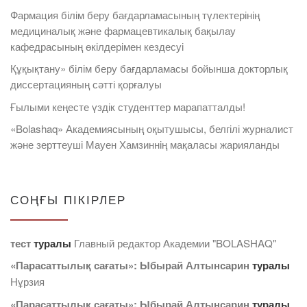
Фармация білім беру бағдарламасының түлектерінің
медициналық және фармацевтикалық бақылау
кафедрасының өкілдерімен кездесуі
Құқықтану» білім беру бағдарламасы бойынша докторлық
диссертацияның сәтті қорғалуы
Ғылыми кеңесте үздік студенттер марапатталды!
«Bolashaq» Академиясының оқытушысы, белгілі журналист
және зерттеуші Мауен Хамзиннің мақаласы жарияланды
СОҢҒЫ ПІКІРЛЕР
тест
туралы
Главный редактор Академии "BOLASHAQ"
«Парасаттылық сағаты»: Ыбырай Алтынсарин
туралы
Нұрзия
«Парасаттылық сағаты»: Ыбырай Алтынсарин
туралы