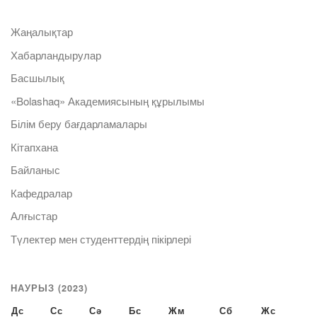
Жаңалықтар
Хабарландырулар
Басшылық
«Bolashaq» Академиясының құрылымы
Білім беру бағдарламалары
Кітапхана
Байланыс
Кафедралар
Алғыстар
Түлектер мен студенттердің пікірлері
НАУРЫЗ (2023)
Дс
Сс
Сә
Бс
Жм
Сб
Жс