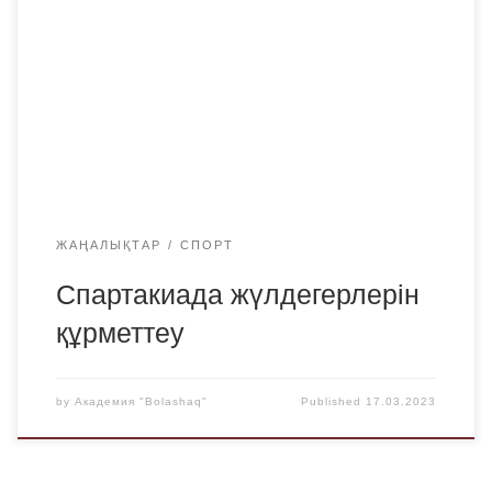
спартакиада жүлдегерлеріне құрмет көрсетілді. Біздің
«Bolashaq» Академиясы мен «Bolashaq» жоғары
колледжінің біріккен командасы 5-орынға ие болды!
«Bolashaq» Академиясының ректоры
спортшыларымызға тағы да көп жеңістер тіледі!!!
Студенттер ақшалай сыйлықтармен марапатталды.
ЖАҢАЛЫҚТАР
СПОРТ
Спартакиада жүлдегерлерін
құрметтеу
by
Академия "Bolashaq"
Published
17.03.2023