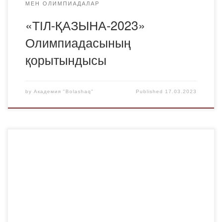
МЕН ОЛИМПИАДАЛАР
«ТІЛ-ҚАЗЫНА-2023»
Олимпиадасының
қорытындысы
by
Академия "Bolashaq"
Published
17.03.2023
16 наурызда «Bolashaq» Академиясының талантты да
талапты студенттері Қарағанды қаласының № 2 арнаулы
әлеуметтік қызмет көрсету орталығында “Ұлыстың Ұлы
күні – әз-НАУРЫЗ” атты концерттік іс-шарада өнерлерін
көрсетті. «Bolashaq» Академиясының Жастар ісі
жөніндегі комитетінің төрағасы Мейірбек Қайырбекұлы
Байшагиров осы атаулы концертті басқарып барды.