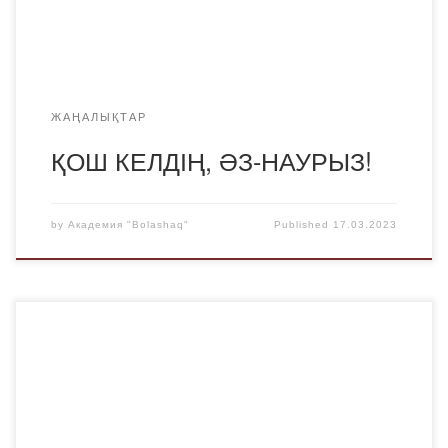
Академия өнепаздары би билеп, әндері мен күйлерін
ортаға […]
ЖАҢАЛЫҚТАР
ҚОШ КЕЛДІҢ, ӘЗ-НАУРЫЗ!
by
Академия "Bolashaq"
Published
17.03.2023
16 наурызда «Bolashaq» Академиясының дарынды да
алғыр студенттері Қарағанды қаласының № 2 арнаулы
әлеуметтік қызмет көрсету орталығында «Ұлыстың ұлы
күн – әз-НАУРЫЗ» концерттік іс-шарасында өнер
көрсетті. «Bolashaq» Академиясының Жастар ісі