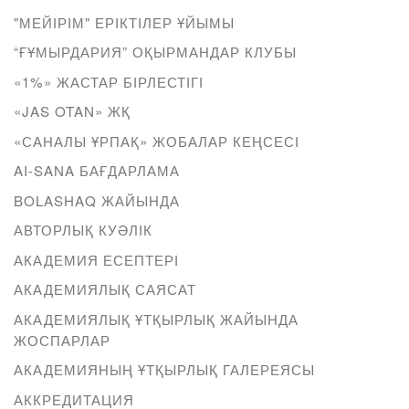
"МЕЙІРІМ" ЕРІКТІЛЕР ҰЙЫМЫ
“ҒҰМЫРДАРИЯ” ОҚЫРМАНДАР КЛУБЫ
«1%» ЖАСТАР БІРЛЕСТІГІ
«JAS OTAN» ЖҚ
«САНАЛЫ ҰРПАҚ» ЖОБАЛАР КЕҢСЕСІ
AI-SANA БАҒДАРЛАМА
BOLASHAQ ЖАЙЫНДА
АВТОРЛЫҚ КУӘЛІК
АКАДЕМИЯ ЕСЕПТЕРІ
АКАДЕМИЯЛЫҚ САЯСАТ
АКАДЕМИЯЛЫҚ ҰТҚЫРЛЫҚ ЖАЙЫНДА
ЖОСПАРЛАР
АКАДЕМИЯНЫҢ ҰТҚЫРЛЫҚ ГАЛЕРЕЯСЫ
АККРЕДИТАЦИЯ