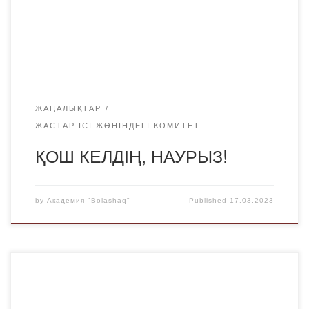
жөніндегі комитетінің төрағасы Мейірбек Қайырбекұлы
Байшағыров осы атаулы концертті басқарды. Академия
студенттері би билеп, әндер мен күйлер орындады.
Ин-21-2 тобынан […]
ЖАҢАЛЫҚТАР
ЖАСТАР ІСІ ЖӨНІНДЕГІ КОМИТЕТ
ҚОШ КЕЛДІҢ, НАУРЫЗ!
by
Академия "Bolashaq"
Published
17.03.2023
16.03.2023 ж. Қарағанды облысының жоғары оқу
орындарының 8 командасынан құралған студенттік