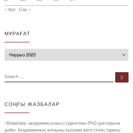
« Ақп
Сәу »
МҰРАҒАТ
Мұрағат
SEARCH
Se
СОҢҒЫ ЖАЗБАЛАР
«Bolashaq» академиясының студентінен PhD докторына
дейін: Академияның алғашқы ғылыми жетістігінің тарихы