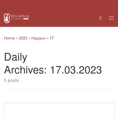
Skip to content
Search
Me
Home
»
2023
»
Наурыз
»
17
Daily
Archives:
17.03.2023
5 posts
«Bolashaq» академиясының Қазақ тілі мен әдебиеті
кафедрасы «ТІЛ-ҚАЗЫНА –2023» олимпиадасының