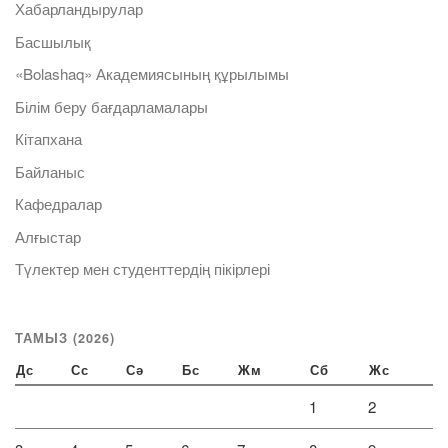
Хабарландырулар
Басшылық
«Bolashaq» Академиясының құрылымы
Білім беру бағдарламалары
Кітапхана
Байланыс
Кафедралар
Алғыстар
Түлектер мен студенттердің пікірлері
ТАМЫЗ (2026)
Дс
Сс
Сә
Бс
Жм
Сб
Жс
1
2