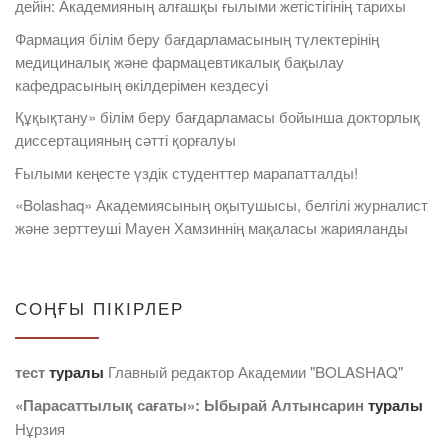
дейін: Академияның алғашқы ғылыми жетістігінің тарихы
Фармация білім беру бағдарламасының түлектерінің
медициналық және фармацевтикалық бақылау
кафедрасының өкілдерімен кездесуі
Құқықтану» білім беру бағдарламасы бойынша докторлық
диссертацияның сәтті қорғалуы
Ғылыми кеңесте үздік студенттер марапатталды!
«Bolashaq» Академиясының оқытушысы, белгілі журналист
және зерттеуші Мауен Хамзиннің мақаласы жарияланды
СОҢҒЫ ПІКІРЛЕР
тест
туралы
Главный редактор Академии "BOLASHAQ"
«Парасаттылық сағаты»: Ыбырай Алтынсарин
туралы
Нұрзия