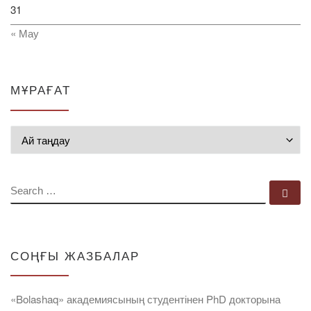
31
« Мау
МҰРАҒАТ
Мұрағат
SEARCH
Se
СОҢҒЫ ЖАЗБАЛАР
«Bolashaq» академиясының студентінен PhD докторына