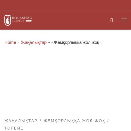
Skip to content
Search
Me
Home
»
Жаңалықтар
»
«Жемқорлыққа жол жоқ»
ЖАҢАЛЫҚТАР
ЖЕМҚОРЛЫҚҚА ЖОЛ ЖОҚ
ТӘРБИЕ