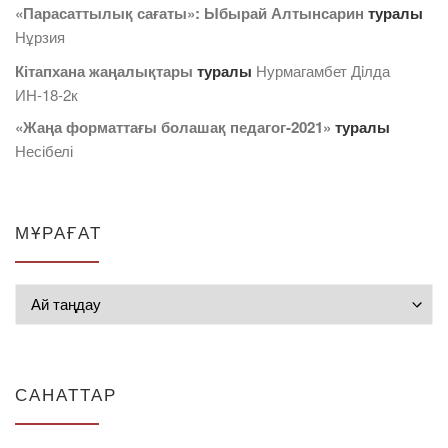
«Парасаттылық сағаты»: Ыбырай Алтынсарин
туралы
Нұрзия
Кітапхана жаңалықтары
туралы
Нурмагамбет Дiлда
ИН-18-2к
«Жаңа форматтағы болашақ педагог-2021»
туралы
Несібелі
МҰРАҒАТ
Мұрағат
САНАТТАР