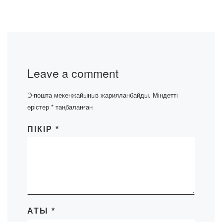
Leave a comment
Э-пошта мекенжайыңыз жарияланбайды.
Міндетті
өрістер
*
таңбаланған
ПІКІР
*
АТЫ
*