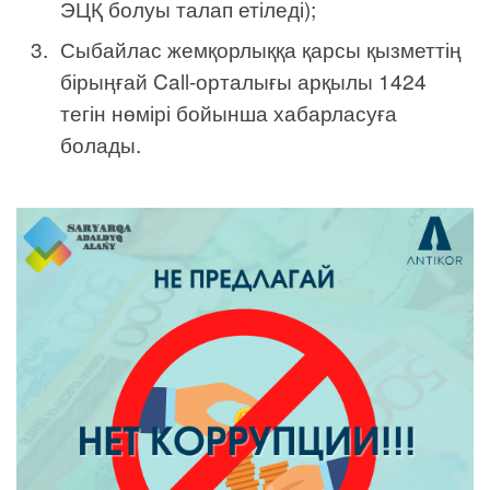
ЭЦҚ болуы талап етіледі);
Сыбайлас жемқорлыққа қарсы қызметтің
бірыңғай Call-орталығы арқылы 1424
тегін нөмірі бойынша хабарласуға
болады.