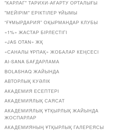
"КАРЛАГ" ТАРИХИ-АҒАРТУ ОРТАЛЫҒЫ
"МЕЙІРІМ" ЕРІКТІЛЕР ҰЙЫМЫ
“ҒҰМЫРДАРИЯ” ОҚЫРМАНДАР КЛУБЫ
«1%» ЖАСТАР БІРЛЕСТІГІ
«JAS OTAN» ЖҚ
«САНАЛЫ ҰРПАҚ» ЖОБАЛАР КЕҢСЕСІ
AI-SANA БАҒДАРЛАМА
BOLASHAQ ЖАЙЫНДА
АВТОРЛЫҚ КУӘЛІК
АКАДЕМИЯ ЕСЕПТЕРІ
АКАДЕМИЯЛЫҚ САЯСАТ
АКАДЕМИЯЛЫҚ ҰТҚЫРЛЫҚ ЖАЙЫНДА
ЖОСПАРЛАР
АКАДЕМИЯНЫҢ ҰТҚЫРЛЫҚ ГАЛЕРЕЯСЫ