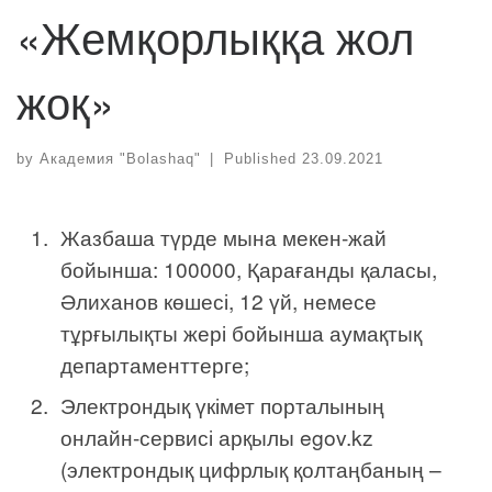
«Жемқорлыққа жол
жоқ»
by
Академия "Bolashaq"
|
Published
23.09.2021
Жазбаша түрде мына мекен-жай
бойынша: 100000, Қарағанды қаласы,
Әлиханов көшесі, 12 үй, немесе
тұрғылықты жері бойынша аумақтық
департаменттерге;
Электрондық үкімет порталының
онлайн-сервисі арқылы egov.kz
(электрондық цифрлық қолтаңбаның –