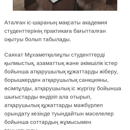
Аталған іс-шараның мақсаты академия
студенттерінің практикаға бағытталған
оқытуы болып табылады.
Саяхат Мұхаметқалиұлы студенттерді
қылмыстық, азаматтық және әкімшілік істер
бойынша атқарушылық құжаттарды жіберу,
борышкерден атқарушылық санкцияны,
өсімпұлды, атқарушылық іс жүргізу бойынша
шығыстарды өндіріп ала отырып,
атқарушылық құжаттарды мәжбүрлеп
орындату кезінде туындайтын мәселелер
бойынша соттардың жұмысымен
таныстырды.