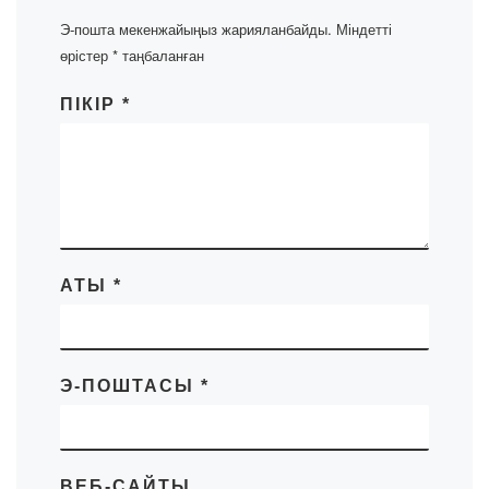
Э-пошта мекенжайыңыз жарияланбайды.
Міндетті
өрістер
*
таңбаланған
ПІКІР
*
АТЫ
*
Э-ПОШТАСЫ
*
ВЕБ-САЙТЫ