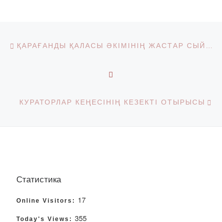
Post navigation
Previous post
ҚАРАҒАНДЫ ҚАЛАСЫ ӘКІМІНІҢ ЖАСТАР СЫЙЛЫҒЫНА ӨТІНІМДЕРДІ ҚАБЫЛДАУЫ БАСТАЛДЫ
BACK TO POST LIST
Ne
КУРАТОРЛАР КЕҢЕСІНІҢ КЕЗЕКТІ ОТЫРЫСЫ
Статистика
17
Online Visitors:
355
Today's Views: