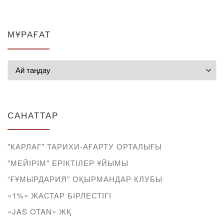
МҰРАҒАТ
Мұрағат
САНАТТАР
"КАРЛАГ" ТАРИХИ-АҒАРТУ ОРТАЛЫҒЫ
"МЕЙІРІМ" ЕРІКТІЛЕР ҰЙЫМЫ
“ҒҰМЫРДАРИЯ” ОҚЫРМАНДАР КЛУБЫ
«1%» ЖАСТАР БІРЛЕСТІГІ
«JAS OTAN» ЖҚ