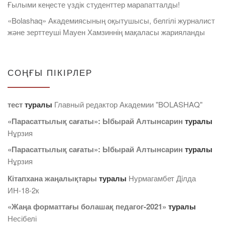
Ғылыми кеңесте үздік студенттер марапатталды!
«Bolashaq» Академиясының оқытушысы, белгілі журналист
және зерттеуші Мауен Хамзиннің мақаласы жарияланды
СОҢҒЫ ПІКІРЛЕР
тест
туралы
Главный редактор Академии "BOLASHAQ"
«Парасаттылық сағаты»: Ыбырай Алтынсарин
туралы
Нұрзия
«Парасаттылық сағаты»: Ыбырай Алтынсарин
туралы
Нұрзия
Кітапхана жаңалықтары
туралы
Нурмагамбет Дiлда
ИН-18-2к
«Жаңа форматтағы болашақ педагог-2021»
туралы
Несібелі