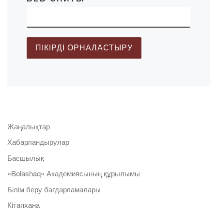
Жаңалықтар
Хабарландырулар
Басшылық
«Bolashaq» Академиясының құрылымы
Білім беру бағдарламалары
Кітапхана