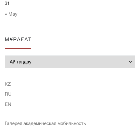
31
« Мау
МҰРАҒАТ
Мұрағат
KZ
RU
EN
Галерея академическая мобильность