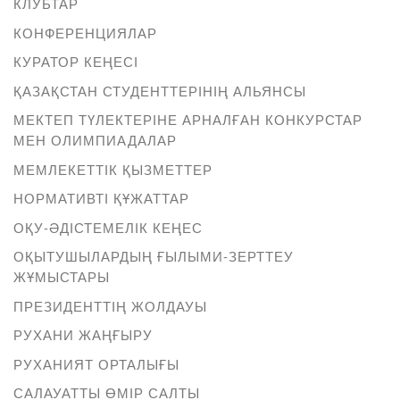
КЛУБТАР
КОНФЕРЕНЦИЯЛАР
КУРАТОР КЕҢЕСІ
ҚАЗАҚСТАН СТУДЕНТТЕРІНІҢ АЛЬЯНСЫ
МЕКТЕП ТҮЛЕКТЕРІНЕ АРНАЛҒАН КОНКУРСТАР
МЕН ОЛИМПИАДАЛАР
МЕМЛЕКЕТТІК ҚЫЗМЕТТЕР
НОРМАТИВТІ ҚҰЖАТТАР
ОҚУ-ӘДІСТЕМЕЛІК КЕҢЕС
ОҚЫТУШЫЛАРДЫҢ ҒЫЛЫМИ-ЗЕРТТЕУ
ЖҰМЫСТАРЫ
ПРЕЗИДЕНТТІҢ ЖОЛДАУЫ
РУХАНИ ЖАҢҒЫРУ
РУХАНИЯТ ОРТАЛЫҒЫ
САЛАУАТТЫ ӨМІР САЛТЫ