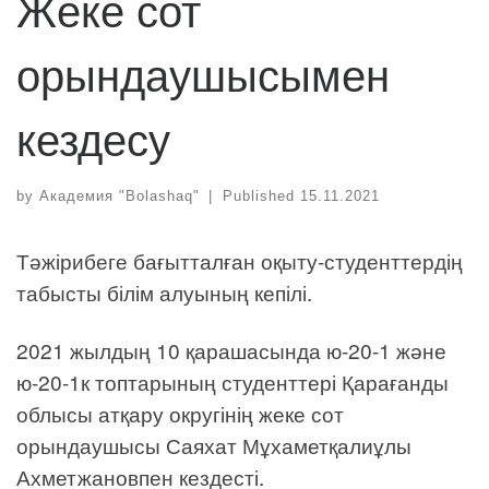
Жеке сот
орындаушысымен
кездесу
by
Академия "Bolashaq"
|
Published
15.11.2021
Тәжірибеге бағытталған оқыту-студенттердің
табысты білім алуының кепілі.
2021 жылдың 10 қарашасында ю-20-1 және
ю-20-1к топтарының студенттері Қарағанды
облысы атқару округінің жеке сот
орындаушысы Саяхат Мұхаметқалиұлы
Ахметжановпен кездесті.