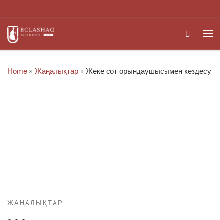
Skip to content
Search
Me
Home
»
Жаңалықтар
»
Жеке сот орындаушысымен кездесу
ЖАҢАЛЫҚТАР