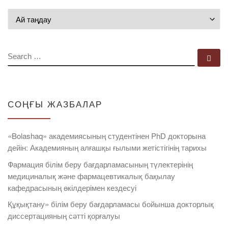
Мұрағат
SEARCH
Se
СОҢҒЫ ЖАЗБАЛАР
«Bolashaq» академиясының студентінен PhD докторына
дейін: Академияның алғашқы ғылыми жетістігінің тарихы
Фармация білім беру бағдарламасының түлектерінің
медициналық және фармацевтикалық бақылау
кафедрасының өкілдерімен кездесуі
Құқықтану» білім беру бағдарламасы бойынша докторлық
диссертацияның сәтті қорғалуы