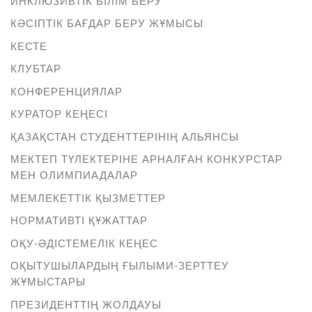
ИНКЛЮЗИВТІК БІЛІМ БЕРУ
КӘСІПТІК БАҒДАР БЕРУ ЖҰМЫСЫ
КЕСТЕ
КЛУБТАР
КОНФЕРЕНЦИЯЛАР
КУРАТОР КЕҢЕСІ
ҚАЗАҚСТАН СТУДЕНТТЕРІНІҢ АЛЬЯНСЫ
МЕКТЕП ТҮЛЕКТЕРІНЕ АРНАЛҒАН КОНКУРСТАР
МЕН ОЛИМПИАДАЛАР
МЕМЛЕКЕТТІК ҚЫЗМЕТТЕР
НОРМАТИВТІ ҚҰЖАТТАР
ОҚУ-ӘДІСТЕМЕЛІК КЕҢЕС
ОҚЫТУШЫЛАРДЫҢ ҒЫЛЫМИ-ЗЕРТТЕУ
ЖҰМЫСТАРЫ
ПРЕЗИДЕНТТІҢ ЖОЛДАУЫ