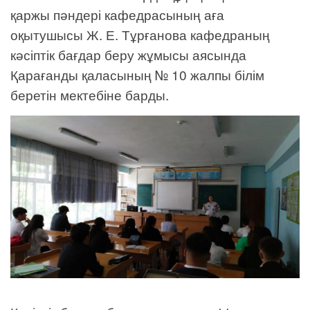
қаржы пәндері кафедрасының аға
оқытушысы Ж. Е. Тұрғанова кафедраның
кәсіптік бағдар беру жұмысы аясында
Қарағанды қаласының № 10 жалпы білім
беретін мектебіне барды.