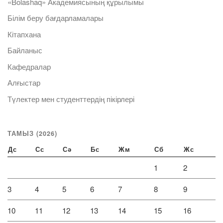
«Bolashaq» Академиясының құрылымы
Білім беру бағдарламалары
Кітапхана
Байланыс
Кафедралар
Алғыстар
Түлектер мен студенттердің пікірлері
ТАМЫЗ (2026)
Дс
Сс
Сә
Бс
Жм
Сб
Жс
1
2
3
4
5
6
7
8
9
10
11
12
13
14
15
16