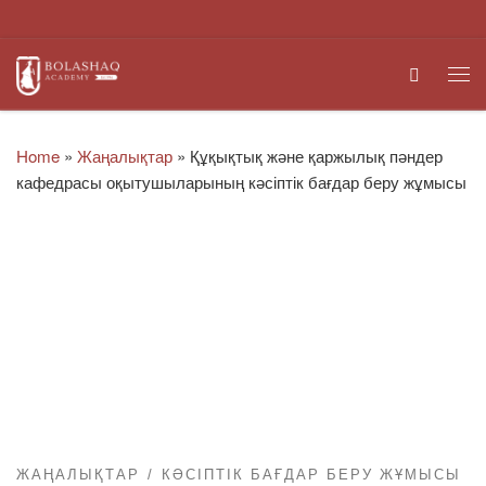
Skip to content
Search
Me
Home
»
Жаңалықтар
»
Құқықтық және қаржылық пәндер
кафедрасы оқытушыларының кәсіптік бағдар беру жұмысы
ЖАҢАЛЫҚТАР
КӘСІПТІК БАҒДАР БЕРУ ЖҰМЫСЫ