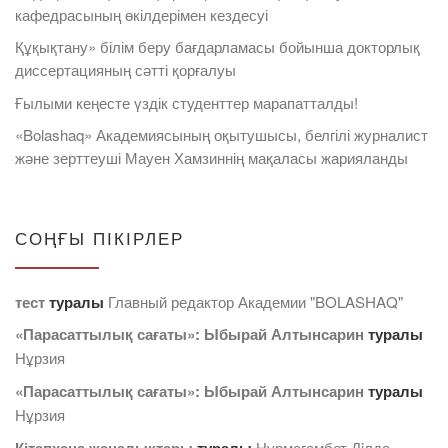
кафедрасының өкілдерімен кездесуі
Құқықтану» білім беру бағдарламасы бойынша докторлық
диссертацияның сәтті қорғалуы
Ғылыми кеңесте үздік студенттер марапатталды!
«Bolashaq» Академиясының оқытушысы, белгілі журналист
және зерттеуші Мауен Хамзиннің мақаласы жарияланды
СОҢҒЫ ПІКІРЛЕР
тест
туралы
Главный редактор Академии "BOLASHAQ"
«Парасаттылық сағаты»: Ыбырай Алтынсарин
туралы
Нұрзия
«Парасаттылық сағаты»: Ыбырай Алтынсарин
туралы
Нұрзия
Нурмагамбет Дiлда