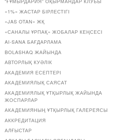
“ҒҰМЫРДАРИЯ” ОҚЫРМАНДАР КЛУБЫ
«1%» ЖАСТАР БІРЛЕСТІГІ
«JAS OTAN» ЖҚ
«САНАЛЫ ҰРПАҚ» ЖОБАЛАР КЕҢСЕСІ
AI-SANA БАҒДАРЛАМА
BOLASHAQ ЖАЙЫНДА
АВТОРЛЫҚ КУӘЛІК
АКАДЕМИЯ ЕСЕПТЕРІ
АКАДЕМИЯЛЫҚ САЯСАТ
АКАДЕМИЯЛЫҚ ҰТҚЫРЛЫҚ ЖАЙЫНДА
ЖОСПАРЛАР
АКАДЕМИЯНЫҢ ҰТҚЫРЛЫҚ ГАЛЕРЕЯСЫ
АККРЕДИТАЦИЯ
АЛҒЫСТАР