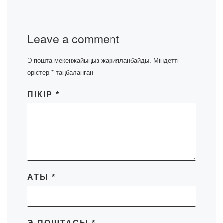
Leave a comment
Э-пошта мекенжайыңыз жарияланбайды.
Міндетті
өрістер
*
таңбаланған
ПІКІР
*
АТЫ
*
Э-ПОШТАСЫ
*