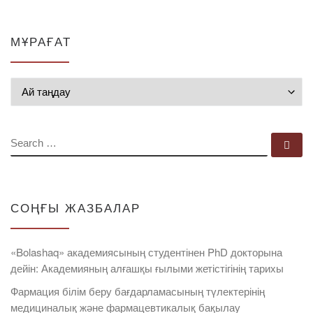
МҰРАҒАТ
Мұрағат
SEARCH
Se
СОҢҒЫ ЖАЗБАЛАР
«Bolashaq» академиясының студентінен PhD докторына
дейін: Академияның алғашқы ғылыми жетістігінің тарихы
Фармация білім беру бағдарламасының түлектерінің
медициналық және фармацевтикалық бақылау