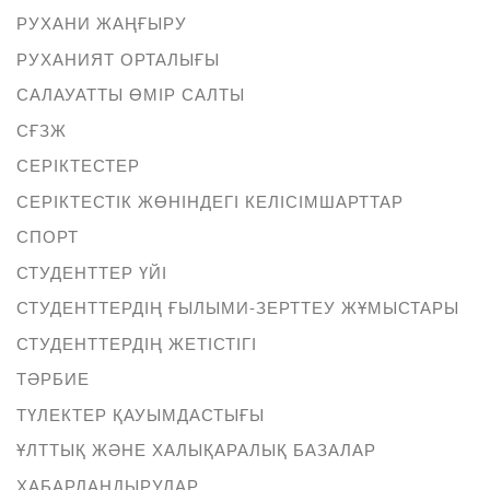
РУХАНИ ЖАҢҒЫРУ
РУХАНИЯТ ОРТАЛЫҒЫ
САЛАУАТТЫ ӨМІР САЛТЫ
СҒЗЖ
СЕРІКТЕСТЕР
СЕРІКТЕСТІК ЖӨНІНДЕГІ КЕЛІСІМШАРТТАР
СПОРТ
СТУДЕНТТЕР ҮЙІ
СТУДЕНТТЕРДІҢ ҒЫЛЫМИ-ЗЕРТТЕУ ЖҰМЫСТАРЫ
СТУДЕНТТЕРДІҢ ЖЕТІСТІГІ
ТӘРБИЕ
ТҮЛЕКТЕР ҚАУЫМДАСТЫҒЫ
ҰЛТТЫҚ ЖӘНЕ ХАЛЫҚАРАЛЫҚ БАЗАЛАР
ХАБАРЛАНДЫРУЛАР