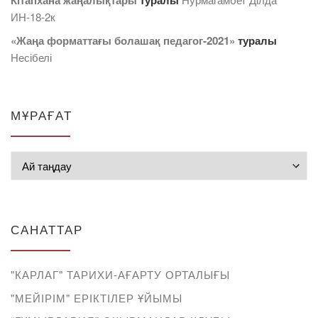
Кітапхана жаңалықтары
туралы
ИН-18-2к
«Жаңа форматтағы болашақ педагог-2021»
туралы
Несібелі
МҰРАҒАТ
Мұрағат
САНАТТАР
"КАРЛАГ" ТАРИХИ-АҒАРТУ ОРТАЛЫҒЫ
"МЕЙІРІМ" ЕРІКТІЛЕР ҰЙЫМЫ