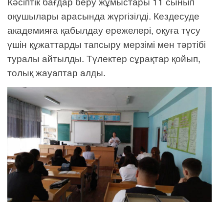
Кәсіптік бағдар беру жұмыстары 11 сынып
оқушылары арасында жүргізілді. Кездесуде
академияға қабылдау ережелері, оқуға түсу
үшін құжаттарды тапсыру мерзімі мен тәртібі
туралы айтылды. Түлектер сұрақтар қойып,
толық жауаптар алды.