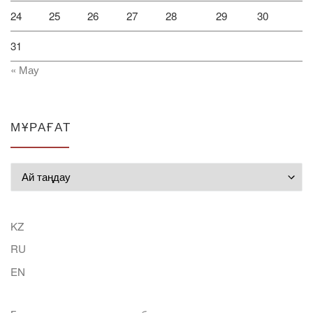
24
25
26
27
28
29
30
31
« Мау
МҰРАҒАТ
Мұрағат
KZ
RU
EN