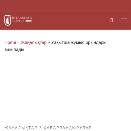
Skip to content
Search
Me
Home
»
Жаңалықтар
»
Уақытша жұмыс орындары
ашылады
ЖАҢАЛЫҚТАР
ХАБАРЛАНДЫРУЛАР