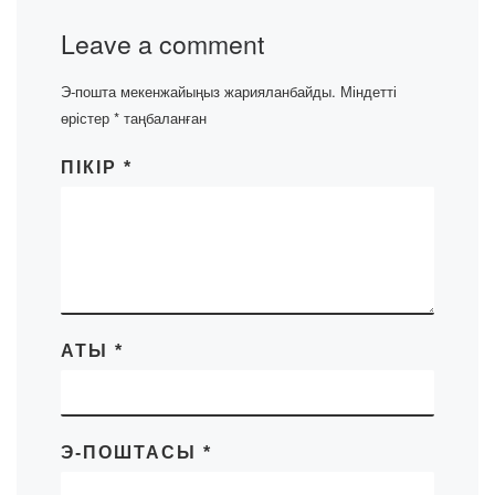
Leave a comment
Э-пошта мекенжайыңыз жарияланбайды.
Міндетті
өрістер
*
таңбаланған
ПІКІР
*
АТЫ
*
Э-ПОШТАСЫ
*