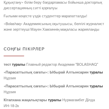
Құқықтану» білім беру бағдарламасы бойынша докторлық
диссертацияның сәтті қорғалуы
Ғылыми кеңесте үздік студенттер марапатталды!
«Bolashaq» Академиясының оқытушысы, белгілі журналист
және зерттеуші Мауен Хамзиннің мақаласы жарияланды
СОҢҒЫ ПІКІРЛЕР
тест
туралы
Главный редактор Академии "BOLASHAQ"
«Парасаттылық сағаты»: Ыбырай Алтынсарин
туралы
Нұрзия
«Парасаттылық сағаты»: Ыбырай Алтынсарин
туралы
Нұрзия
Кітапхана жаңалықтары
туралы
Нурмагамбет Дiлда
ИН-18-2к