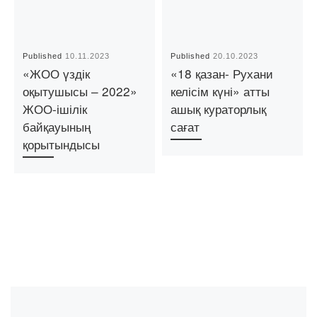
Published
10.11.2023
Published
20.10.2023
«ЖОО үздік
«18 қазан- Рухани
оқытушысы – 2022»
келісім күні» атты
ЖОО-ішілік
ашық кураторлық
байқауының
сағат
қорытындысы