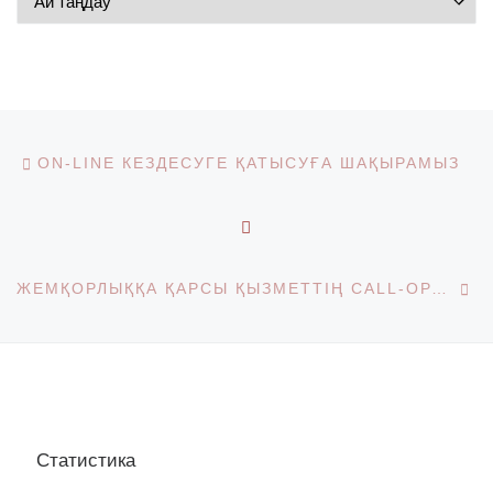
Post navigation
Previous post
ON-LINE КЕЗДЕСУГЕ ҚАТЫСУҒА ШАҚЫРАМЫЗ
BACK TO POST LIST
Ne
ЖЕМҚОРЛЫҚҚА ҚАРСЫ ҚЫЗМЕТТІҢ CALL-ОРТАЛЫҚ НӨМІРІ
Статистика