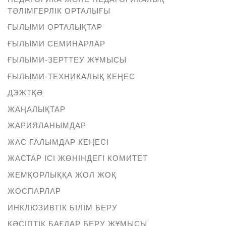
ТӘЛІМГЕРЛІК ОРТАЛЫҒЫ
ҒЫЛЫМИ ОРТАЛЫҚТАР
ҒЫЛЫМИ СЕМИНАРЛАР
ҒЫЛЫМИ-ЗЕРТТЕУ ЖҰМЫСЫ
ҒЫЛЫМИ-ТЕХНИКАЛЫҚ КЕҢЕС
ДЭЖТҚӘ
ЖАҢАЛЫҚТАР
ЖАРИЯЛАНЫМДАР
ЖАС ҒАЛЫМДАР КЕҢЕСІ
ЖАСТАР ІСІ ЖӨНІНДЕГІ КОМИТЕТ
ЖЕМҚОРЛЫҚҚА ЖОЛ ЖОҚ
ЖОСПАРЛАР
ИНКЛЮЗИВТІК БІЛІМ БЕРУ
КӘСІПТІК БАҒДАР БЕРУ ЖҰМЫСЫ