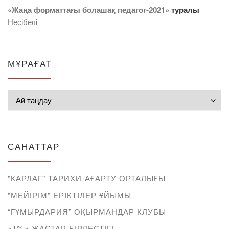
«Жаңа форматтағы болашақ педагог-2021»
туралы
Несібелі
МҰРАҒАТ
Мұрағат
САНАТТАР
"КАРЛАГ" ТАРИХИ-АҒАРТУ ОРТАЛЫҒЫ
"МЕЙІРІМ" ЕРІКТІЛЕР ҰЙЫМЫ
“ҒҰМЫРДАРИЯ” ОҚЫРМАНДАР КЛУБЫ
«1%» ЖАСТАР БІРЛЕСТІГІ