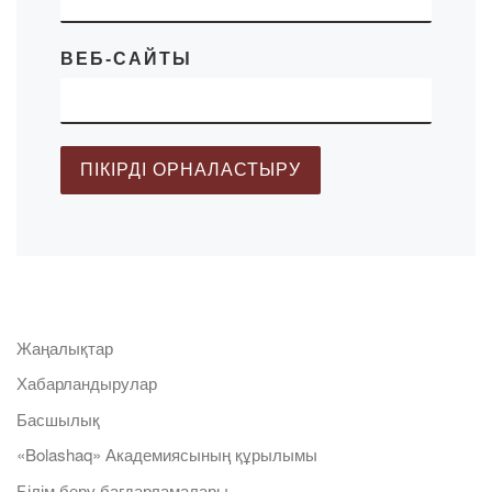
ВЕБ-САЙТЫ
Жаңалықтар
Хабарландырулар
Басшылық
«Bolashaq» Академиясының құрылымы
Білім беру бағдарламалары