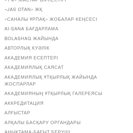
«JAS OTAN» ЖҚ
«САНАЛЫ ҰРПАҚ» ЖОБАЛАР КЕҢСЕСІ
AI-SANA БАҒДАРЛАМА
BOLASHAQ ЖАЙЫНДА
АВТОРЛЫҚ КУӘЛІК
АКАДЕМИЯ ЕСЕПТЕРІ
АКАДЕМИЯЛЫҚ САЯСАТ
АКАДЕМИЯЛЫҚ ҰТҚЫРЛЫҚ ЖАЙЫНДА
ЖОСПАРЛАР
АКАДЕМИЯНЫҢ ҰТҚЫРЛЫҚ ГАЛЕРЕЯСЫ
АККРЕДИТАЦИЯ
АЛҒЫСТАР
АЛҚАЛЫ БАСҚАРУ ОРГАНДАРЫ
АНЫҚТАМА-БАҒЫТ БЕРУШІ