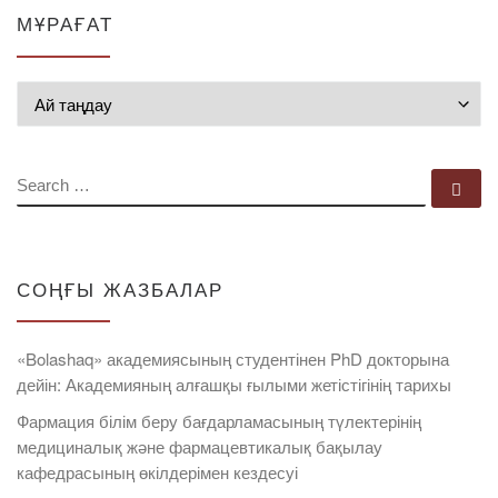
МҰРАҒАТ
Мұрағат
SEARCH
Se
СОҢҒЫ ЖАЗБАЛАР
«Bolashaq» академиясының студентінен PhD докторына
дейін: Академияның алғашқы ғылыми жетістігінің тарихы
Фармация білім беру бағдарламасының түлектерінің
медициналық және фармацевтикалық бақылау
кафедрасының өкілдерімен кездесуі