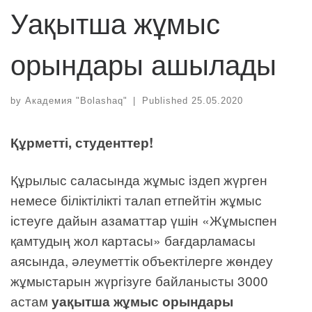
Уақытша жұмыс
орындары ашылады
by
Академия "Bolashaq"
|
Published
25.05.2020
Құрметті, студенттер!
Құрылыс саласында жұмыс іздеп жүрген
немесе біліктілікті талап етпейтін жұмыс
істеуге дайын азаматтар үшін «Жұмыспен
қамтудың жол картасы» бағдарламасы
аясында, әлеуметтік объектілерге жөндеу
жұмыстарын жүргізуге байланысты 3000
астам
уақытша жұмыс орындары