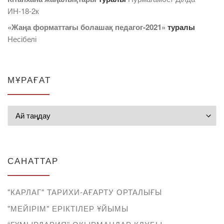
ИН-18-2к
«Жаңа форматтағы болашақ педагог-2021»
туралы
Несібелі
МҰРАҒАТ
Мұрағат
САНАТТАР
"КАРЛАГ" ТАРИХИ-АҒАРТУ ОРТАЛЫҒЫ
"МЕЙІРІМ" ЕРІКТІЛЕР ҰЙЫМЫ