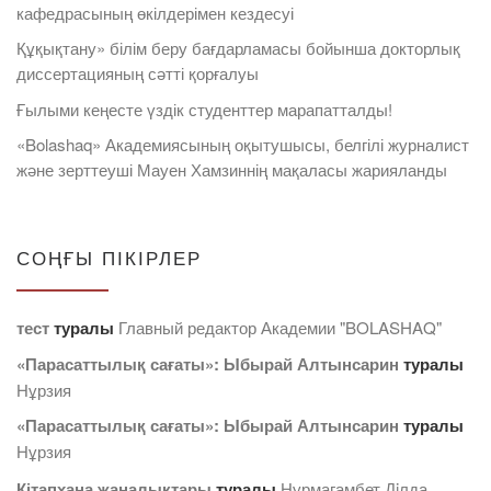
кафедрасының өкілдерімен кездесуі
Құқықтану» білім беру бағдарламасы бойынша докторлық
диссертацияның сәтті қорғалуы
Ғылыми кеңесте үздік студенттер марапатталды!
«Bolashaq» Академиясының оқытушысы, белгілі журналист
және зерттеуші Мауен Хамзиннің мақаласы жарияланды
СОҢҒЫ ПІКІРЛЕР
тест
туралы
Главный редактор Академии "BOLASHAQ"
«Парасаттылық сағаты»: Ыбырай Алтынсарин
туралы
Нұрзия
«Парасаттылық сағаты»: Ыбырай Алтынсарин
туралы
Нұрзия
Кітапхана жаңалықтары
туралы
Нурмагамбет Дiлда