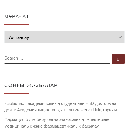
МҰРАҒАТ
Мұрағат
SEARCH
Se
СОҢҒЫ ЖАЗБАЛАР
«Bolashaq» академиясының студентінен PhD докторына
дейін: Академияның алғашқы ғылыми жетістігінің тарихы
Фармация білім беру бағдарламасының түлектерінің
медициналық және фармацевтикалық бақылау