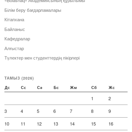
«Bolashaq» Академиясының құрылымы
Білім беру бағдарламалары
Кітапхана
Байланыс
Кафедралар
Алғыстар
Түлектер мен студенттердің пікірлері
ТАМЫЗ (2026)
Дс
Сс
Сә
Бс
Жм
Сб
Жс
1
2
3
4
5
6
7
8
9
10
11
12
13
14
15
16