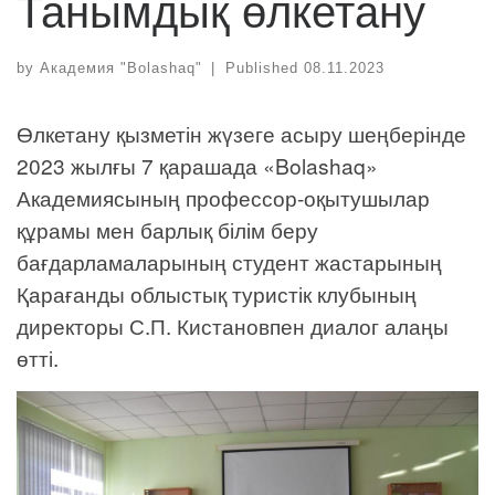
Танымдық өлкетану
by
Академия "Bolashaq"
|
Published
08.11.2023
Өлкетану қызметін жүзеге асыру шеңберінде
2023 жылғы 7 қарашада «Bolashaq»
Академиясының профессор-оқытушылар
құрамы мен барлық білім беру
бағдарламаларының студент жастарының
Қарағанды облыстық туристік клубының
директоры С.П. Кистановпен диалог алаңы
өтті.