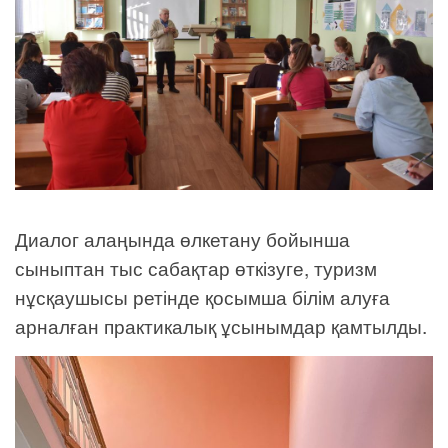
Диалог алаңында өлкетану бойынша
сыныптан тыс сабақтар өткізуге, туризм
нұсқаушысы ретінде қосымша білім алуға
арналған практикалық ұсынымдар қамтылды.