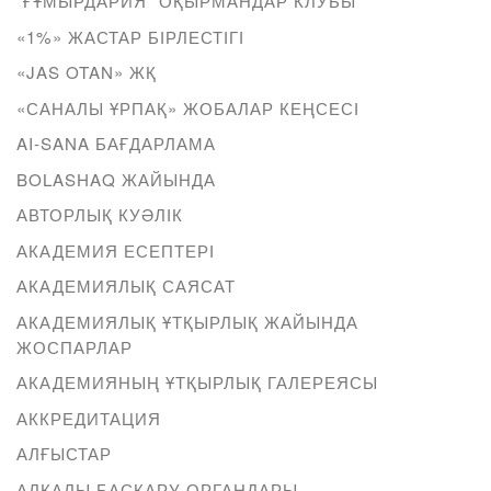
“ҒҰМЫРДАРИЯ” ОҚЫРМАНДАР КЛУБЫ
«1%» ЖАСТАР БІРЛЕСТІГІ
«JAS OTAN» ЖҚ
«САНАЛЫ ҰРПАҚ» ЖОБАЛАР КЕҢСЕСІ
AI-SANA БАҒДАРЛАМА
BOLASHAQ ЖАЙЫНДА
АВТОРЛЫҚ КУӘЛІК
АКАДЕМИЯ ЕСЕПТЕРІ
АКАДЕМИЯЛЫҚ САЯСАТ
АКАДЕМИЯЛЫҚ ҰТҚЫРЛЫҚ ЖАЙЫНДА
ЖОСПАРЛАР
АКАДЕМИЯНЫҢ ҰТҚЫРЛЫҚ ГАЛЕРЕЯСЫ
АККРЕДИТАЦИЯ
АЛҒЫСТАР
АЛҚАЛЫ БАСҚАРУ ОРГАНДАРЫ