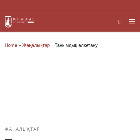
Skip to content
Search
Me
Home
»
Жаңалықтар
»
Танымдық өлкетану
ЖАҢАЛЫҚТАР