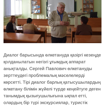
Диалог барысында өлкетануда қазіргі кезеңде
қолданылатын негізгі ұғымдық аппарат
анықталды. Сергей Павлович өлкетануды
зерттеудегі проблемалық мәселелерді
көрсетті. Тірі диалог барлық қатысушылардың
өлкетану білімін жүйелі түрде кеңейтуге деген
танымдық қызығушылығына ықпал етті,
олардың бір түрі экскурсиялар, туристік