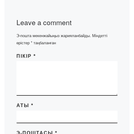
Leave a comment
Э-пошта мекенжайыңыз жарияланбайды.
Міндетті
өрістер
*
таңбаланған
ПІКІР
*
АТЫ
*
Э-ПОШТАСЫ
*