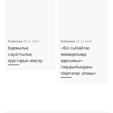
Published
29.11.2024
Published
10.12.2019
Қаржылық
«Біз сыбайлас
сауаттылық
жемқорлыққа
курстарын аяқтау
қарсымыз»
тақырыбындағы
пікірталас алаңы»