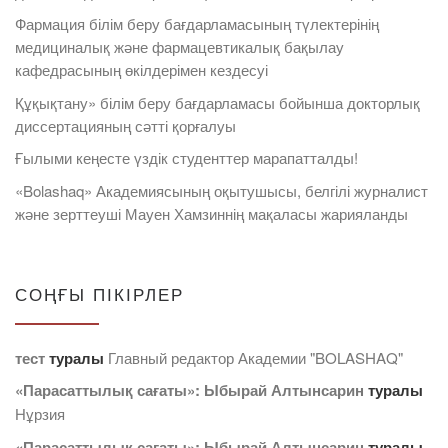
Фармация білім беру бағдарламасының түлектерінің
медициналық және фармацевтикалық бақылау
кафедрасының өкілдерімен кездесуі
Құқықтану» білім беру бағдарламасы бойынша докторлық
диссертацияның сәтті қорғалуы
Ғылыми кеңесте үздік студенттер марапатталды!
«Bolashaq» Академиясының оқытушысы, белгілі журналист
және зерттеуші Мауен Хамзиннің мақаласы жарияланды
СОҢҒЫ ПІКІРЛЕР
тест
туралы
Главный редактор Академии "BOLASHAQ"
«Парасаттылық сағаты»: Ыбырай Алтынсарин
туралы
Нұрзия
«Парасаттылық сағаты»: Ыбырай Алтынсарин
туралы