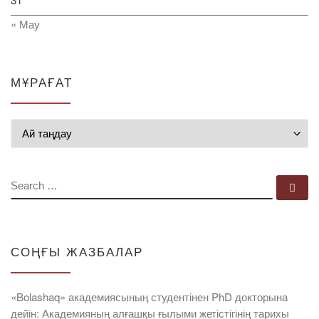
« Мау
МҰРАҒАТ
Мұрағат
SEARCH
Se
СОҢҒЫ ЖАЗБАЛАР
«Bolashaq» академиясының студентінен PhD докторына
дейін: Академияның алғашқы ғылыми жетістігінің тарихы