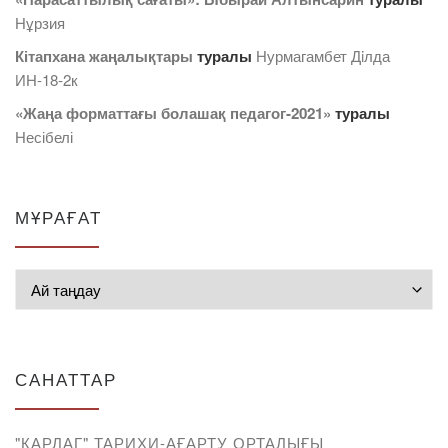
Нұрзия
Кітапхана жаңалықтары
туралы
Нурмагамбет Дiлда
ИН-18-2к
«Жаңа форматтағы болашақ педагог-2021»
туралы
Несібелі
МҰРАҒАТ
Мұрағат
САНАТТАР
"КАРЛАГ" ТАРИХИ-АҒАРТУ ОРТАЛЫҒЫ