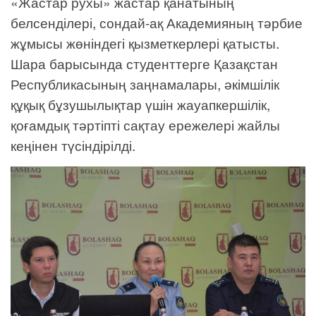
«Жастар рухы» жастар қанатының
белсенділері, сондай-ақ Академияның тәрбие
жұмысы жөніндегі қызметкерлері қатысты.
Шара барысында студенттерге Қазақстан
Республикасының заңнамалары, әкімшілік
құқық бұзушылықтар үшін жауапкершілік,
қоғамдық тәртіпті сақтау ережелері жайлы
кеңінен түсіндірілді.