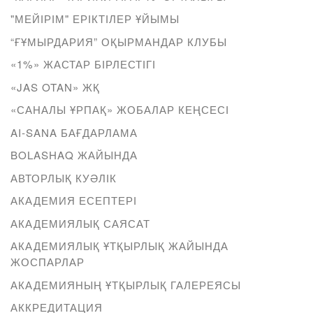
"МЕЙІРІМ" ЕРІКТІЛЕР ҰЙЫМЫ
“ҒҰМЫРДАРИЯ” ОҚЫРМАНДАР КЛУБЫ
«1%» ЖАСТАР БІРЛЕСТІГІ
«JAS OTAN» ЖҚ
«САНАЛЫ ҰРПАҚ» ЖОБАЛАР КЕҢСЕСІ
AI-SANA БАҒДАРЛАМА
BOLASHAQ ЖАЙЫНДА
АВТОРЛЫҚ КУӘЛІК
АКАДЕМИЯ ЕСЕПТЕРІ
АКАДЕМИЯЛЫҚ САЯСАТ
АКАДЕМИЯЛЫҚ ҰТҚЫРЛЫҚ ЖАЙЫНДА
ЖОСПАРЛАР
АКАДЕМИЯНЫҢ ҰТҚЫРЛЫҚ ГАЛЕРЕЯСЫ
АККРЕДИТАЦИЯ