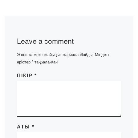
Leave a comment
Э-пошта мекенжайыңыз жарияланбайды.
Міндетті
өрістер
*
таңбаланған
ПІКІР
*
АТЫ
*