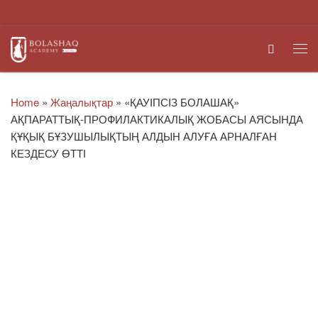
Skip to content
Search
Me
Home
»
Жаңалықтар
»
«ҚАУІПСІЗ БОЛАШАҚ»
АҚПАРАТТЫҚ-ПРОФИЛАКТИКАЛЫҚ ЖОБАСЫ АЯСЫНДА
ҚҰҚЫҚ БҰЗУШЫЛЫҚТЫҢ АЛДЫН АЛУҒА АРНАЛҒАН
КЕЗДЕСУ ӨТТІ