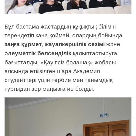
Бұл бастама жастардың құқықтық білімін
тереңдетіп қана қоймай, олардың бойында
заңға құрмет
,
жауапкершілік сезімі
және
әлеуметтік белсенділік
қалыптастыруға
бағытталды. «Қауіпсіз болашақ» жобасы
аясында өткізілген шара Академия
студенттері үшін тәрбие мен танымдық
тұрғыдан зор маңызға ие болды.