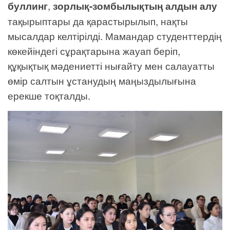
буллинг
,
зорлық-зомбылықтың алдын алу
тақырыптары да қарастырылып, нақты
мысалдар келтірілді. Мамандар студенттердің
көкейіндегі сұрақтарына жауап беріп,
құқықтық мәдениетті нығайту мен салауатты
өмір салтын ұстанудың маңыздылығына
ерекше тоқталды.