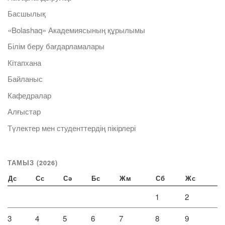
Басшылық
«Bolashaq» Академиясының құрылымы
Білім беру бағдарламалары
Кітапхана
Байланыс
Кафедралар
Алғыстар
Түлектер мен студенттердің пікірлері
ТАМЫЗ (2026)
Дс
Сс
Сә
Бс
Жм
Сб
Жс
1
2
3
4
5
6
7
8
9