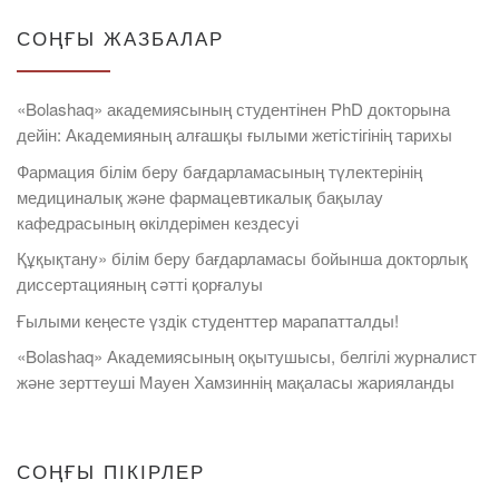
СОҢҒЫ ЖАЗБАЛАР
«Bolashaq» академиясының студентінен PhD докторына
дейін: Академияның алғашқы ғылыми жетістігінің тарихы
Фармация білім беру бағдарламасының түлектерінің
медициналық және фармацевтикалық бақылау
кафедрасының өкілдерімен кездесуі
Құқықтану» білім беру бағдарламасы бойынша докторлық
диссертацияның сәтті қорғалуы
Ғылыми кеңесте үздік студенттер марапатталды!
«Bolashaq» Академиясының оқытушысы, белгілі журналист
және зерттеуші Мауен Хамзиннің мақаласы жарияланды
СОҢҒЫ ПІКІРЛЕР