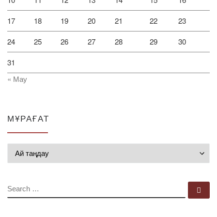
17
18
19
20
21
22
23
24
25
26
27
28
29
30
31
« Мау
МҰРАҒАТ
Мұрағат
SEARCH
Se