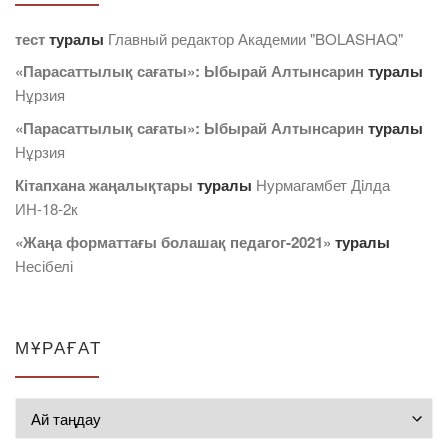
тест
туралы
Главный редактор Академии "BOLASHAQ"
«Парасаттылық сағаты»: Ыбырай Алтынсарин
туралы
Нұрзия
«Парасаттылық сағаты»: Ыбырай Алтынсарин
туралы
Нұрзия
Кітапхана жаңалықтары
туралы
Нурмагамбет Дiлда
ИН-18-2к
«Жаңа форматтағы болашақ педагог-2021»
туралы
Несібелі
МҰРАҒАТ
Мұрағат