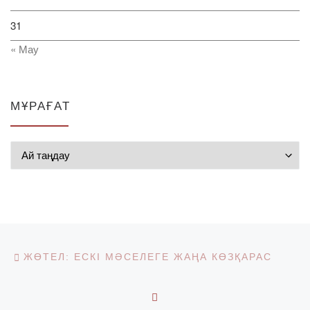
31
« Мау
МҰРАҒАТ
Мұрағат
Post navigation
Previous post
ЖӨТЕЛ: ЕСКІ МӘСЕЛЕГЕ ЖАҢА КӨЗҚАРАС
BACK TO POST LIST