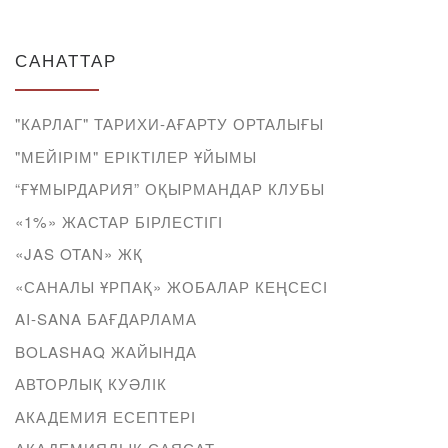
САНАТТАР
"КАРЛАГ" ТАРИХИ-АҒАРТУ ОРТАЛЫҒЫ
"МЕЙІРІМ" ЕРІКТІЛЕР ҰЙЫМЫ
“ҒҰМЫРДАРИЯ” ОҚЫРМАНДАР КЛУБЫ
«1%» ЖАСТАР БІРЛЕСТІГІ
«JAS OTAN» ЖҚ
«САНАЛЫ ҰРПАҚ» ЖОБАЛАР КЕҢСЕСІ
AI-SANA БАҒДАРЛАМА
BOLASHAQ ЖАЙЫНДА
АВТОРЛЫҚ КУӘЛІК
АКАДЕМИЯ ЕСЕПТЕРІ