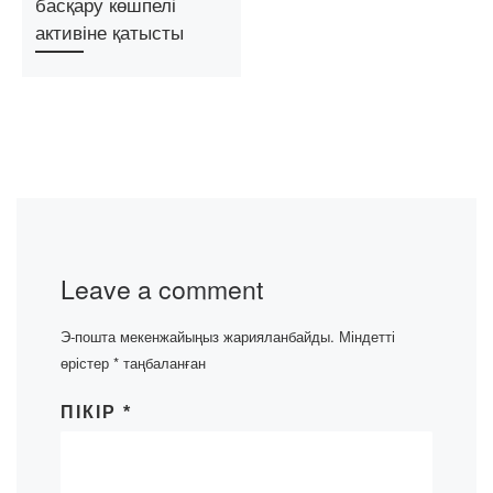
басқару көшпелі
активіне қатысты
Leave a comment
Э-пошта мекенжайыңыз жарияланбайды.
Міндетті
өрістер
*
таңбаланған
ПІКІР
*