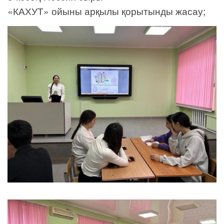
«КАХУТ» ойыны арқылы қорытынды жасау;