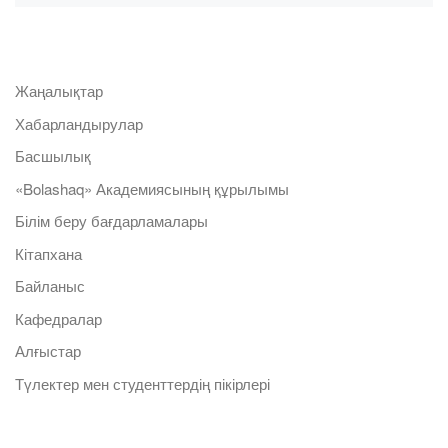
Жаңалықтар
Хабарландырулар
Басшылық
«Bolashaq» Академиясының құрылымы
Білім беру бағдарламалары
Кітапхана
Байланыс
Кафедралар
Алғыстар
Түлектер мен студенттердің пікірлері