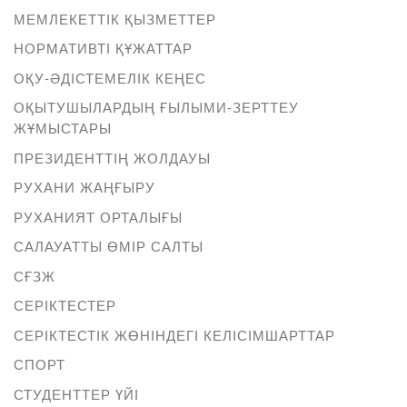
МЕМЛЕКЕТТІК ҚЫЗМЕТТЕР
НОРМАТИВТІ ҚҰЖАТТАР
ОҚУ-ӘДІСТЕМЕЛІК КЕҢЕС
ОҚЫТУШЫЛАРДЫҢ ҒЫЛЫМИ-ЗЕРТТЕУ
ЖҰМЫСТАРЫ
ПРЕЗИДЕНТТІҢ ЖОЛДАУЫ
РУХАНИ ЖАҢҒЫРУ
РУХАНИЯТ ОРТАЛЫҒЫ
САЛАУАТТЫ ӨМІР САЛТЫ
СҒЗЖ
СЕРІКТЕСТЕР
СЕРІКТЕСТІК ЖӨНІНДЕГІ КЕЛІСІМШАРТТАР
СПОРТ
СТУДЕНТТЕР ҮЙІ