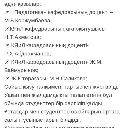
әділ- қазылар:
📌 «Педагогика» кафедрасының доценті –
М.Б.Коржумбаева;
📌КЯиЛ кафедрасының аға оқытушысы-
Н.Т.Ахметова;
📌 КЯиЛ кафедрасының доценті-
Р.Х.Абдрахманов;
📌 КЯиЛ кафедрасының доценті- Ж.М.
Баймұрынов;
📌 ЖІК төрағасы- М.Н.Саликова;
Сайыс қызу талқымен, тартыспен жүргізілді.
Уақыт пен жылдамдықты талап ететін бұл
ойында студенттер бір серпіліп қалды.
Ұстаздар мен студенттер өз ойларын ортаға
салып, ұсыныстарын білдірді.
Жүзден жүйрік, мыңнан тұлпар студенттер