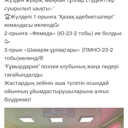
суырылып шықты✅
🏆Жүлделі 1-орынға “Қазақ әдебиетшілері”
командасы иеленді🥳
2-орынға «Фемида» (Ю-23-2 тобы) ие болды✊
🥳
3-орын «Шәкәрім ұрпақтары» (ПМНО-23-2
тобы)иеленді🌸
“Ғұмырдария” поэзия клубының жаңа лидері
тағайындалды:
Жастардың зейінін аша түсетін осындай
ойынның ұйымдастырушыларына алғыс
білдіреміз!