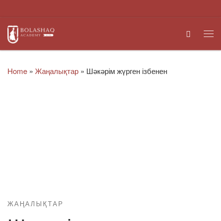
Skip to content
Search
Me
Home
»
Жаңалықтар
»
Шәкәрім жүрген ізбенен
ЖАҢАЛЫҚТАР