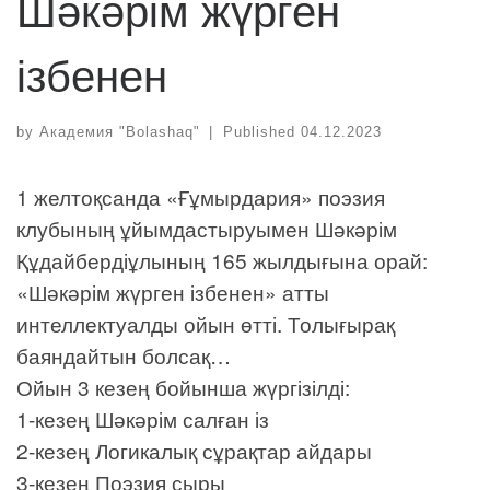
Шәкәрім жүрген
ізбенен
by
Академия "Bolashaq"
|
Published
04.12.2023
1 желтоқсанда «Ғұмырдария» поэзия
клубының ұйымдастыруымен Шәкәрім
Құдайбердіұлының 165 жылдығына орай:
«Шәкәрім жүрген ізбенен» атты
интеллектуалды ойын өтті. Толығырақ
баяндайтын болсақ…
Ойын 3 кезең бойынша жүргізілді:
1-кезең Шәкәрім салған із
2-кезең Логикалық сұрақтар айдары
3-кезең Поэзия сыры