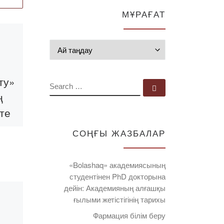
МҰРАҒАТ
Published
14.06.2022
Мұрағат
Кәсіптік бағдар
беру жұмысы
ту»
SEARCH
Search …
ң
2022 жылдың 14
маусымында
те
фармацевтикалық
ыту
пәндер кафедрасының
СОҢҒЫ ЖАЗБАЛАР
еу»
меңгерушісі Султанов
Алшын Камалович және
«Bolashaq» академиясының
кафедраның аға
студентінен PhD докторына
оқытушысы Темиреева
дейін: Академияның алғашқы
Кумисжан
ғылыми жетістігінің тарихы
Слямгазиновна
Фармация білім беру
«Қарағанды