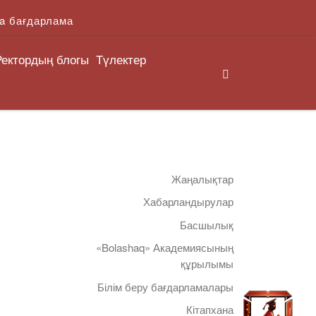
a бағдарлама
Ректордың блогы
Түлектер
Search
Жаңалықтар
Хабарландырулар
Басшылық
«Bolashaq» Академиясының
құрылымы
Білім беру бағдарламалары
Кітапхана