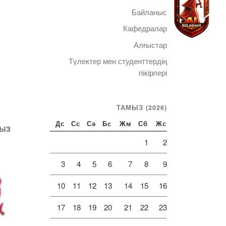
Байланыс
Кафедралар
Алғыстар
Түлектер мен студенттердің
Telegram
пікірлері
ТАМЫЗ (2026)
рыз
Дс
Сс
Сә
Бс
Жм
Сб
Жс
1
2
3
4
5
6
7
8
9
10
11
12
13
14
15
16
17
18
19
20
21
22
23