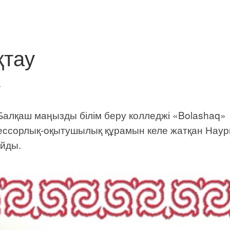
қтау
1
алқаш маңызды білім беру колледжі «Bolashaq»
ессорлық-оқытушылық құрамын келе жатқан Нау
айды.