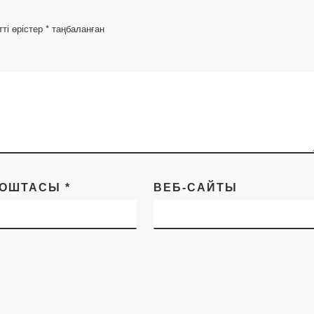
жұмыстарын O
тті өрістер
*
таңбаланған
line алдын ала
қорғау
Дипломды алдын ал
қорғау – бұл тексеру
міндетті кезеңі. Онда
дипломдық жұмыст
дайындығы ғана еме
сонымен қатар
ПОШТАСЫ
*
ВЕБ-САЙТЫ
студенттің өзі де
тексеріледі. Шын […