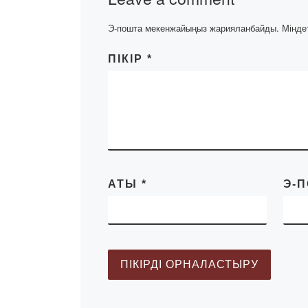
Э-пошта мекенжайыңыз жарияланбайды.
Мінде
ПІКІР
*
АТЫ
*
Э-