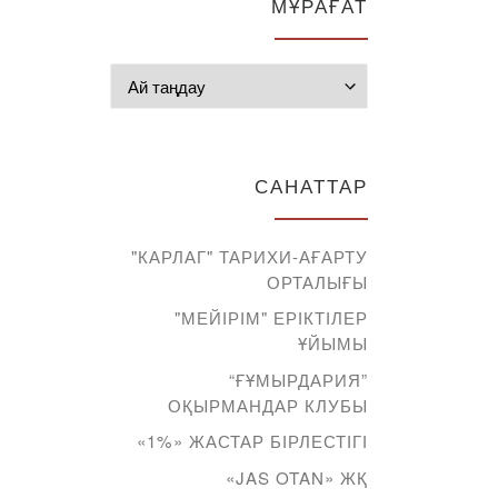
МҰРАҒАТ
Мұрағат
САНАТТАР
"КАРЛАГ" ТАРИХИ-АҒАРТУ
ОРТАЛЫҒЫ
"МЕЙІРІМ" ЕРІКТІЛЕР
ҰЙЫМЫ
“ҒҰМЫРДАРИЯ”
ОҚЫРМАНДАР КЛУБЫ
«1%» ЖАСТАР БІРЛЕСТІГІ
«JAS OTAN» ЖҚ