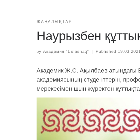
ЖАҢАЛЫҚТАР
Наурызбен құтты
by
Академия "Bolashaq"
|
Published
19.03.202
Академик Ж.С. Ақылбаев атындағы Б
академиясының студенттерін, проф
мерекесімен шын жүректен құттықт