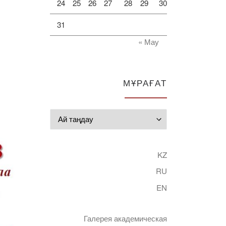
24
25
26
27
28
29
30
31
« Мау
МҰРАҒАТ
Мұрағат
KZ
RU
EN
Галерея академическая