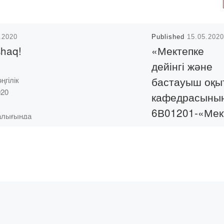
.2020
Published
15.05.2020
shaq!
«Мектепке
дейінгі және
бастауыш оқы
ңгілік
020
кафедрасыны
6В01201-«Мек
алығында
пке дейінгі оқ
дегі
тан
және тәрбиел
ның
БББбойынша
іне
күндізгі оқу
haq”
нысаны
ң
студенттерінің
дипломдық