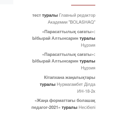
тест
туралы
Главный редактор
Академии "BOLASHAQ"
«Парасаттылық сағаты»:
Ыбырай Алтынсарин
туралы
Нұрзия
«Парасаттылық сағаты»:
Ыбырай Алтынсарин
туралы
Нұрзия
Кітапхана жаңалықтары
туралы
Нурмагамбет Дiлда
ИН-18-2к
«Жаңа форматтағы болашақ
педагог-2021»
туралы
Несібелі