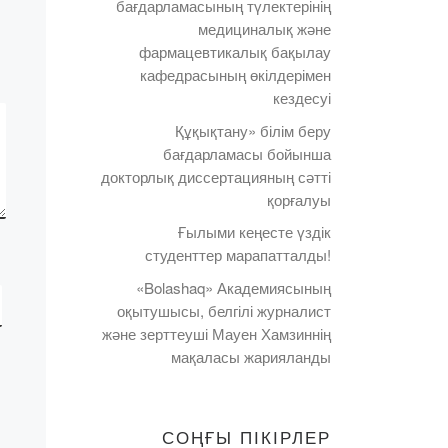
бағдарламасының түлектерінің
медициналық
n-
медициналық және
интерколледж» ЖМ-де
фармацевтикалық бақылау
[…]
кафедрасының өкілдерімен
кездесуі
Құқықтану» білім беру
а
бағдарламасы бойынша
дің
докторлық диссертацияның сәтті
қорғалуы
ың
Ғылыми кеңесте үздік
с,
студенттер марапатталды!
«Bolashaq» Академиясының
оқытушысы, белгілі журналист
]
және зерттеуші Мауен Хамзиннің
мақаласы жарияланды
СОҢҒЫ ПІКІРЛЕР