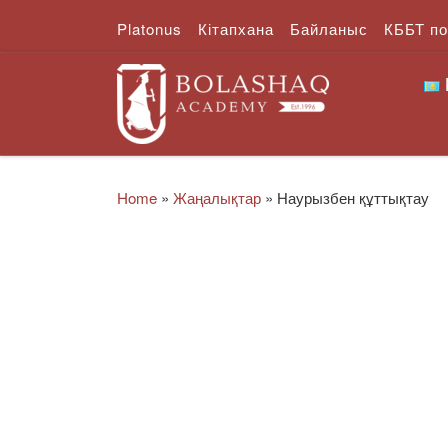
Platonus
Кітапхана
Байланыс
КББТ п
Skip to content
Home
»
Жаңалықтар
»
Наурызбен құттықтау