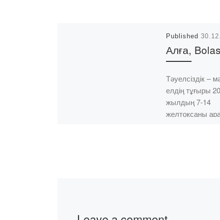
Published
30.12
Алға, Bola
Тәуелсіздік – мә
елдің тұғыры 2
жылдың 7-14
желтоқсаны ар
Жастар ісі жөнін
комитет Қазақс
Республикасы
Тәуелсіздік күн
арналған “Bolas
академиясыны
оқытушы […]
Leave a comment