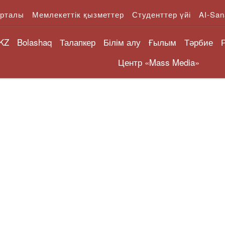
орталы
Мемлекеттік қызметтер
Студенттер үйі
AI-San
KZ
Bolashaq
Талапкер
Білім алу
Ғылым
Тәрбие
Центр «Mass Media»