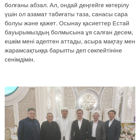
болғаны абзал. Ал, ондай деңгейге көтерілу
үшін ол азамат табиғаты таза, санасы сара
болуы және қажет. Осынау қасиеттер Естай
бауырымыздың болмысына ұя салған десем,
ешкім мені әдептен аттады, асыра мақтау мен
жарамсақтыққа барыпты деп сөкпейтініне
сенімдімін.