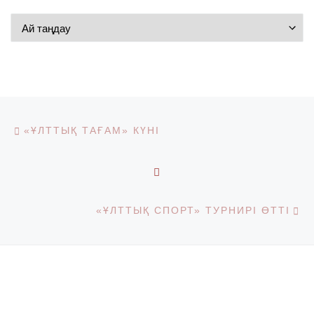
Мұрағат
Post navigation
Previous post
«ҰЛТТЫҚ ТАҒАМ» КҮНІ
BACK TO POST LIST
Ne
«ҰЛТТЫҚ СПОРТ» ТУРНИРІ ӨТТІ