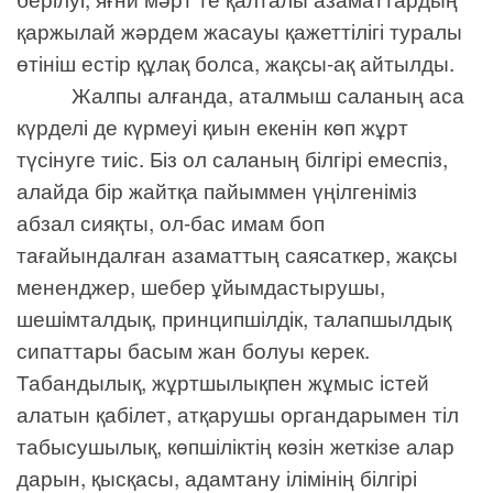
қаржылай жәрдем жасауы қажеттілігі туралы
өтініш естір құлақ болса, жақсы-ақ айтылды.
Жалпы алғанда, аталмыш саланың аса
күрделі де күрмеуі қиын екенін көп жұрт
түсінуге тиіс. Біз ол саланың білгірі емеспіз,
алайда бір жайтқа пайыммен үңілгеніміз
абзал сияқты, ол-бас имам боп
тағайындалған азаматтың саясаткер, жақсы
мененджер, шебер ұйымдастырушы,
шешімталдық, принципшілдік, талапшылдық
сипаттары басым жан болуы керек.
Табандылық, жұртшылықпен жұмыс істей
алатын қабілет, атқарушы органдарымен тіл
табысушылық, көпшіліктің көзін жеткізе алар
дарын, қысқасы, адамтану ілімінің білгірі