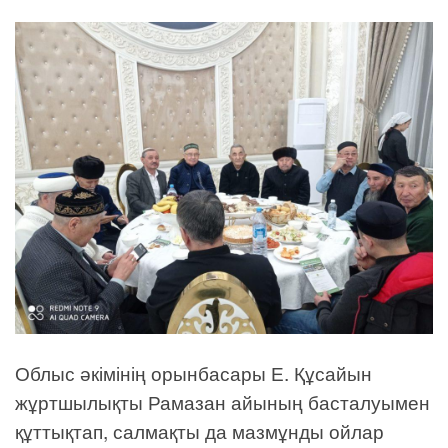
Облыс әкімінің орынбасары Е. Құсайын
жұртшылықты Рамазан айының басталуымен
құттықтап, салмақты да мазмұнды ойлар