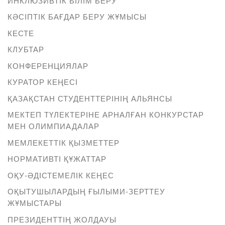
ИНКЛЮЗИВТІК БІЛІМ БЕРУ
КӘСІПТІК БАҒДАР БЕРУ ЖҰМЫСЫ
КЕСТЕ
КЛУБТАР
КОНФЕРЕНЦИЯЛАР
КУРАТОР КЕҢЕСІ
ҚАЗАҚСТАН СТУДЕНТТЕРІНІҢ АЛЬЯНСЫ
МЕКТЕП ТҮЛЕКТЕРІНЕ АРНАЛҒАН КОНКУРСТАР
МЕН ОЛИМПИАДАЛАР
МЕМЛЕКЕТТІК ҚЫЗМЕТТЕР
НОРМАТИВТІ ҚҰЖАТТАР
ОҚУ-ӘДІСТЕМЕЛІК КЕҢЕС
ОҚЫТУШЫЛАРДЫҢ ҒЫЛЫМИ-ЗЕРТТЕУ
ЖҰМЫСТАРЫ
ПРЕЗИДЕНТТІҢ ЖОЛДАУЫ