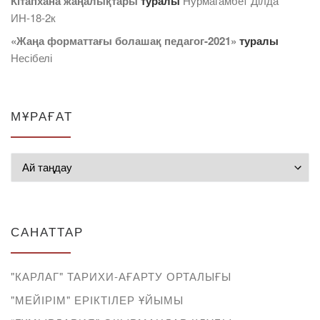
Кітапхана жаңалықтары
туралы
Нурмагамбет Дiлда
ИН-18-2к
«Жаңа форматтағы болашақ педагог-2021»
туралы
Несібелі
МҰРАҒАТ
Мұрағат
САНАТТАР
"КАРЛАГ" ТАРИХИ-АҒАРТУ ОРТАЛЫҒЫ
"МЕЙІРІМ" ЕРІКТІЛЕР ҰЙЫМЫ