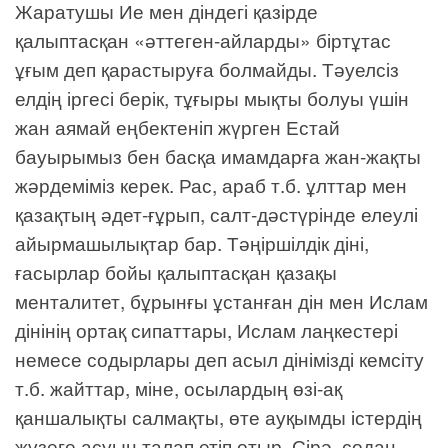
Жаратушы Ие мен діндегі қазірде
қалыптасқан «әттеген-айларды» біртұтас
ұғым деп қарастыруға болмайды. Тәуелсіз
елдің іргесі берік, тұғыры мықты болуы үшін
жан аямай еңбектеніп жүрген Естай
бауырымыз бен басқа имамдарға жан-жақты
жәрдеміміз керек. Рас, араб т.б. ұлттар мен
қазақтың әдет-ғұрып, салт-дәстүрінде елеулі
айырмашылықтар бар. Тәңіршілдік діні,
ғасырлар бойы қалыптасқан қазақы
менталитет, бұрынғы ұстанған дін мен Ислам
дінінің ортақ сипаттары, Ислам лаңкестері
немесе содырлары деп асыл дінімізді кемсіту
т.б. жайттар, міне, осылардың өзі-ақ
қаншалықты салмақты, өте ауқымды істердің
жүзеге асуын талап етіп отыр. Сірә, содан