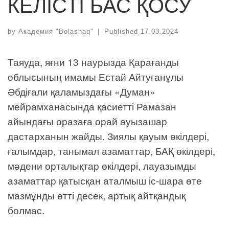
КЕЛІСТІ БАС ҚОСУ
by
Академия "Bolashaq"
|
Published
17.03.2024
Таяуда, яғни 13 наурызда Қарағанды
облысының имамы Естай Айтуғанұлы
Әбдіғали қаламыздағы «Думан»
мейрамханасында қасиетті Рамазан
айындағы оразаға орай ауызашар
дастарханын жайды. Зиялы қауым өкілдері,
ғалымдар, танымал азаматтар, БАҚ өкілдері,
мәдени орталықтар өкілдері, лауазымды
азаматтар қатысқан аталмыш іс-шара өте
мазмұнды өтті десек, артық айтқандық
болмас.