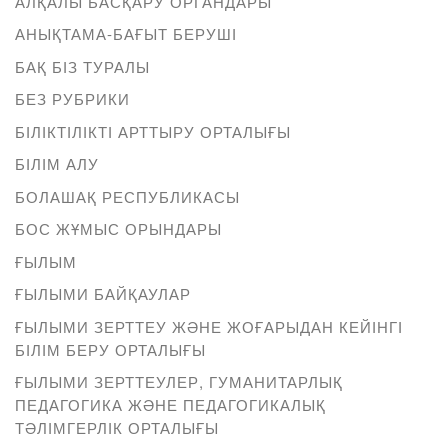
АЛҚАЛЫ БАСҚАРУ ОРГАНДАРЫ
АНЫҚТАМА-БАҒЫТ БЕРУШІ
БАҚ БІЗ ТУРАЛЫ
БЕЗ РУБРИКИ
БІЛІКТІЛІКТІ АРТТЫРУ ОРТАЛЫҒЫ
БІЛІМ АЛУ
БОЛАШАҚ РЕСПУБЛИКАСЫ
БОС ЖҰМЫС ОРЫНДАРЫ
ҒЫЛЫМ
ҒЫЛЫМИ БАЙҚАУЛАР
ҒЫЛЫМИ ЗЕРТТЕУ ЖӘНЕ ЖОҒАРЫДАН КЕЙІНГІ
БІЛІМ БЕРУ ОРТАЛЫҒЫ
ҒЫЛЫМИ ЗЕРТТЕУЛЕР, ГУМАНИТАРЛЫҚ
ПЕДАГОГИКА ЖӘНЕ ПЕДАГОГИКАЛЫҚ
ТӘЛІМГЕРЛІК ОРТАЛЫҒЫ