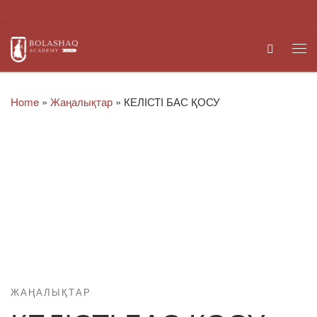
Skip to content
Search
Me
Home
»
Жаңалықтар
»
КЕЛІСТІ БАС ҚОСУ
ЖАҢАЛЫҚТАР