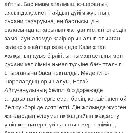
айтты. Бас имам аталмыш іс-шараның
аясында қасиетті айдың дүйім жұрттың
рухани тазаруына, ең бастысы, дін
саласында атқарылып жатқан игілікті істердің
заманауи әлемде қазір орын алып отырған
келеңсіз жайттар кезеңінде Қазақстан
халқының ауыз бірлігі, ынтымақтастығы мен
рухани келісімнің нығая түсуіне бағытталып
отырғанына баса тоқталды. Мәдени іс-
шаралардың орын алуы, Естай
Айтуғанұлының белгілі бір дәрежеде
атқарылған істерге есеп беріп, көпшілікпен ой
бөлісуі-бәрі де сәтті өтті. Дін жолында жүрген
жандардың әлеуметтік жағдайын жақсарту
үшін көп пәтерлі үй салатын жер телімінің
берілуі, яғни мәрт те қалталы азаматтардың