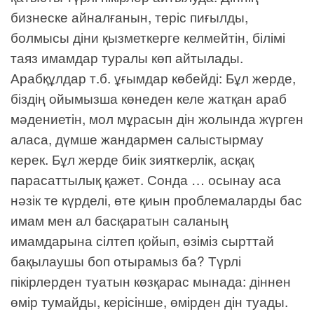
бизнеске айналғанын, теріс пиғылды,
болмысы діни қызметкерге келмейтін, білімі
таяз имамдар туралы көп айтылады.
Арабқұлдар т.б. ұғымдар көбейді: Бұл жерде,
біздің ойымызша көнеден келе жатқан араб
мәдениетін, мол мұрасын дін жолында жүрген
аласа, дүмше жандармен салыстырмау
керек. Бұл жерде биік зияткерлік, асқақ
парасаттылық қажет. Сонда … осынау аса
нәзік те күрделі, өте қиын проблемаларды бас
имам мен ал басқаратын саланың
имамдарына сілтеп қойып, өзіміз сырттай
бақылаушы боп отырамыз ба? Түрлі
пікірлерден туатын көзқарас мынада: діннен
өмір тумайды, керісінше, өмірден дін туады.