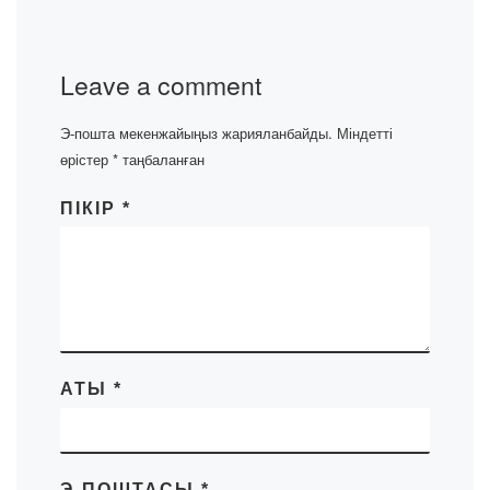
Leave a comment
Э-пошта мекенжайыңыз жарияланбайды.
Міндетті
өрістер
*
таңбаланған
ПІКІР
*
АТЫ
*
Э-ПОШТАСЫ
*