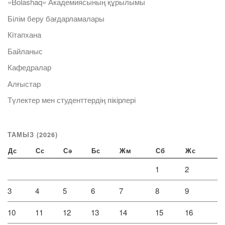
«Bolashaq» Академиясының құрылымы
Білім беру бағдарламалары
Кітапхана
Байланыс
Кафедралар
Алғыстар
Түлектер мен студенттердің пікірлері
ТАМЫЗ (2026)
Дс
Сс
Сә
Бс
Жм
Сб
Жс
1
2
3
4
5
6
7
8
9
10
11
12
13
14
15
16