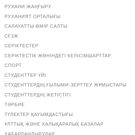
РУХАНИ ЖАҢҒЫРУ
РУХАНИЯТ ОРТАЛЫҒЫ
САЛАУАТТЫ ӨМІР САЛТЫ
СҒЗЖ
СЕРІКТЕСТЕР
СЕРІКТЕСТІК ЖӨНІНДЕГІ КЕЛІСІМШАРТТАР
СПОРТ
СТУДЕНТТЕР ҮЙІ
СТУДЕНТТЕРДІҢ ҒЫЛЫМИ-ЗЕРТТЕУ ЖҰМЫСТАРЫ
СТУДЕНТТЕРДІҢ ЖЕТІСТІГІ
ТӘРБИЕ
ТҮЛЕКТЕР ҚАУЫМДАСТЫҒЫ
ҰЛТТЫҚ ЖӘНЕ ХАЛЫҚАРАЛЫҚ БАЗАЛАР
ХАБАРЛАНДЫРУЛАР