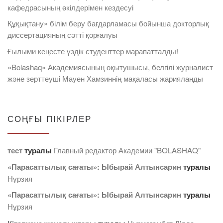
кафедрасының өкілдерімен кездесуі
Құқықтану» білім беру бағдарламасы бойынша докторлық
диссертацияның сәтті қорғалуы
Ғылыми кеңесте үздік студенттер марапатталды!
«Bolashaq» Академиясының оқытушысы, белгілі журналист
және зерттеуші Мауен Хамзиннің мақаласы жарияланды
СОҢҒЫ ПІКІРЛЕР
тест
туралы
Главный редактор Академии "BOLASHAQ"
«Парасаттылық сағаты»: Ыбырай Алтынсарин
туралы
Нұрзия
«Парасаттылық сағаты»: Ыбырай Алтынсарин
туралы
Нұрзия