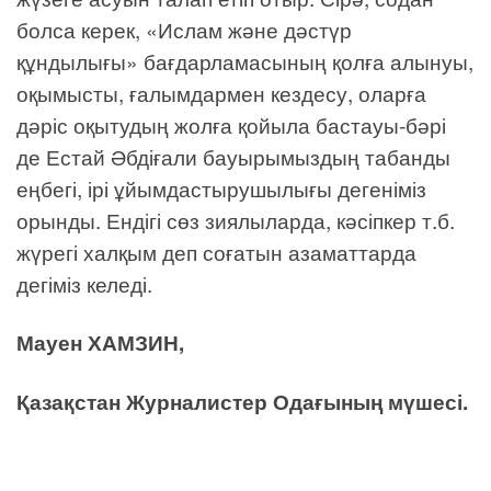
болса керек, «Ислам және дәстүр
құндылығы» бағдарламасының қолға алынуы,
оқымысты, ғалымдармен кездесу, оларға
дәріс оқытудың жолға қойыла бастауы-бәрі
де Естай Әбдіғали бауырымыздың табанды
еңбегі, ірі ұйымдастырушылығы дегеніміз
орынды. Ендігі сөз зиялыларда, кәсіпкер т.б.
жүрегі халқым деп соғатын азаматтарда
дегіміз келеді.
Мауен ХАМЗИН,
Қазақстан Журналистер Одағының мүшесі.