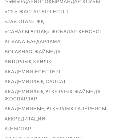
“ҒҰМЫРДАРИЯ” ОҚЫРМАНДАР КЛУБЫ
«1%» ЖАСТАР БІРЛЕСТІГІ
«JAS OTAN» ЖҚ
«САНАЛЫ ҰРПАҚ» ЖОБАЛАР КЕҢСЕСІ
AI-SANA БАҒДАРЛАМА
BOLASHAQ ЖАЙЫНДА
АВТОРЛЫҚ КУӘЛІК
АКАДЕМИЯ ЕСЕПТЕРІ
АКАДЕМИЯЛЫҚ САЯСАТ
АКАДЕМИЯЛЫҚ ҰТҚЫРЛЫҚ ЖАЙЫНДА
ЖОСПАРЛАР
АКАДЕМИЯНЫҢ ҰТҚЫРЛЫҚ ГАЛЕРЕЯСЫ
АККРЕДИТАЦИЯ
АЛҒЫСТАР