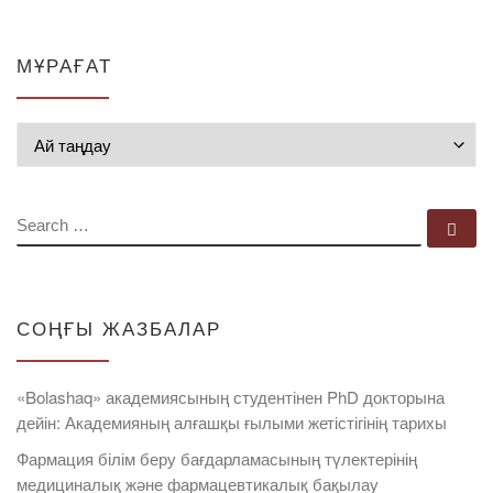
МҰРАҒАТ
Мұрағат
SEARCH
Se
СОҢҒЫ ЖАЗБАЛАР
«Bolashaq» академиясының студентінен PhD докторына
дейін: Академияның алғашқы ғылыми жетістігінің тарихы
Фармация білім беру бағдарламасының түлектерінің
медициналық және фармацевтикалық бақылау