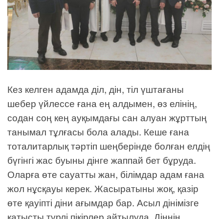
Кез келген адамда діл, дін, тіл үштағаны
шебер үйлессе ғана ең алдымен, өз елінің,
содан соң кең ауқымдағы сан алуан жұрттың
танымал тұлғасы бола алады. Кеше ғана
тоталитарлық тәртіп шеңберінде болған елдің
бүгінгі жас буыны дінге жаппай бет бұруда.
Оларға өте сауатты жан, білімдар адам ғана
жол нұсқауы керек. Жасыратыны жоқ, қазір
өте қауіпті діни ағымдар бар. Асыл дінімізге
қатысты түрлі пікірлер айтылуда. Діннің