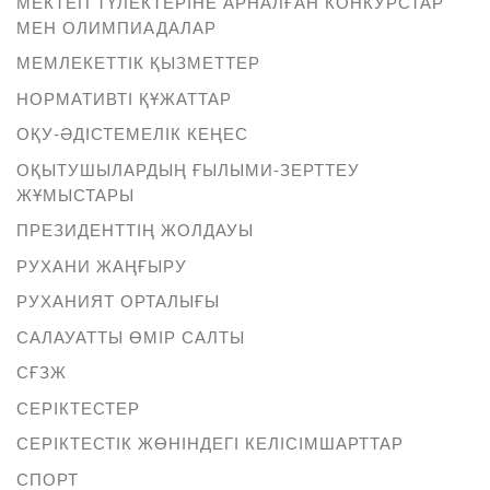
МЕКТЕП ТҮЛЕКТЕРІНЕ АРНАЛҒАН КОНКУРСТАР
МЕН ОЛИМПИАДАЛАР
МЕМЛЕКЕТТІК ҚЫЗМЕТТЕР
НОРМАТИВТІ ҚҰЖАТТАР
ОҚУ-ӘДІСТЕМЕЛІК КЕҢЕС
ОҚЫТУШЫЛАРДЫҢ ҒЫЛЫМИ-ЗЕРТТЕУ
ЖҰМЫСТАРЫ
ПРЕЗИДЕНТТІҢ ЖОЛДАУЫ
РУХАНИ ЖАҢҒЫРУ
РУХАНИЯТ ОРТАЛЫҒЫ
САЛАУАТТЫ ӨМІР САЛТЫ
СҒЗЖ
СЕРІКТЕСТЕР
СЕРІКТЕСТІК ЖӨНІНДЕГІ КЕЛІСІМШАРТТАР
СПОРТ