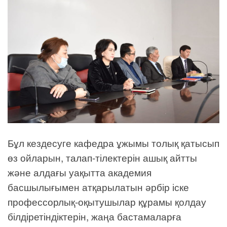
Бұл кездесуге кафедра ұжымы толық қатысып
өз ойларын, талап-тілектерін ашық айтты
және алдағы уақытта академия
басшылығымен атқарылатын әрбір іске
профессорлық-оқытушылар құрамы қолдау
білдіретіндіктерін, жаңа бастамаларға