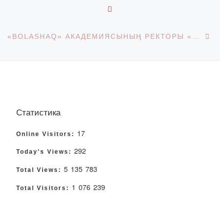
BACK TO POST LIST
Ne
«BOLASHAQ» АКАДЕМИЯСЫНЫҢ РЕКТОРЫ «ШЕТ ТІЛДЕРІ ЖӘНЕ МӘДЕНИЕТАРАЛЫҚ КОММУНИКАЦИЯ» КАФЕДРАСЫМЕН КЕЗДЕСУІ
Статистика
17
Online Visitors:
292
Today's Views:
5 135 783
Total Views:
1 076 239
Total Visitors: