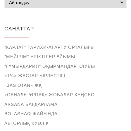
САНАТТАР
"КАРЛАГ" ТАРИХИ-АҒАРТУ ОРТАЛЫҒЫ
"МЕЙІРІМ" ЕРІКТІЛЕР ҰЙЫМЫ
“ҒҰМЫРДАРИЯ” ОҚЫРМАНДАР КЛУБЫ
«1%» ЖАСТАР БІРЛЕСТІГІ
«JAS OTAN» ЖҚ
«САНАЛЫ ҰРПАҚ» ЖОБАЛАР КЕҢСЕСІ
AI-SANA БАҒДАРЛАМА
BOLASHAQ ЖАЙЫНДА
АВТОРЛЫҚ КУӘЛІК