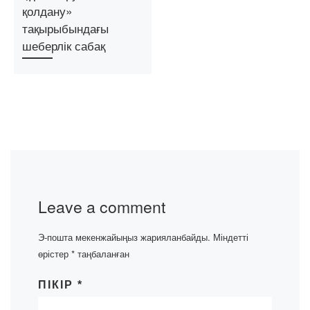
қолдану»
тақырыбындағы
шеберлік сабақ
Leave a comment
Э-пошта мекенжайыңыз жарияланбайды.
Міндетті
өрістер
*
таңбаланған
ПІКІР
*