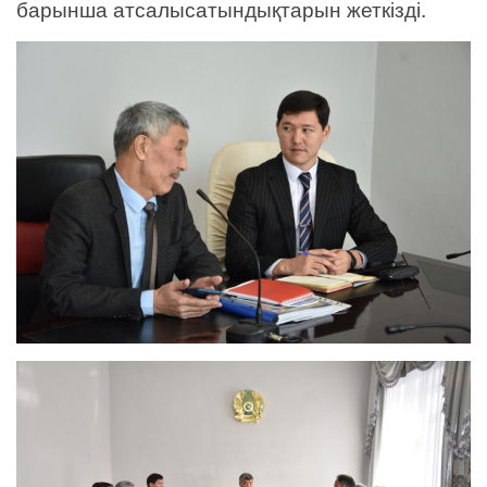
барынша атсалысатындықтарын жеткізді.