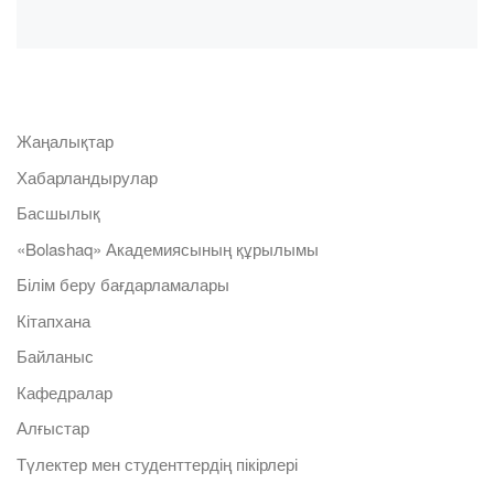
Жаңалықтар
Хабарландырулар
Басшылық
«Bolashaq» Академиясының құрылымы
Білім беру бағдарламалары
Кітапхана
Байланыс
Кафедралар
Алғыстар
Түлектер мен студенттердің пікірлері