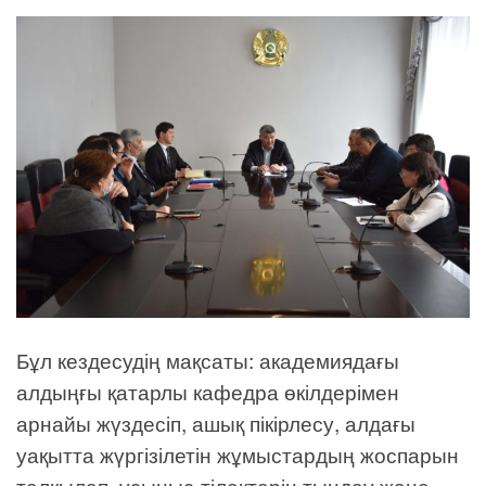
Бұл кездесудің мақсаты: академиядағы
алдыңғы қатарлы кафедра өкілдерімен
арнайы жүздесіп, ашық пікірлесу, алдағы
уақытта жүргізілетін жұмыстардың жоспарын
талқылап, ұсыныс-тілектерін тыңдау және