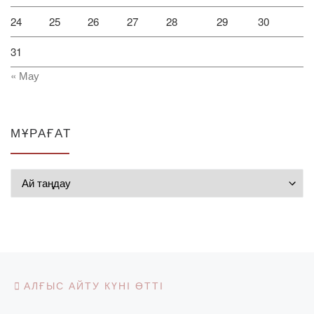
24
25
26
27
28
29
30
31
« Мау
МҰРАҒАТ
Мұрағат
Post navigation
Previous post
АЛҒЫС АЙТУ КҮНІ ӨТТІ