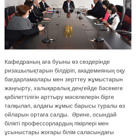
Кафедраның аға буыны өз сөздерінде
ризашылықтарын білдіріп, академияның оқу
бағдарламалары мен зерттеу жұмыстарын
жаңғырту, халықаралық деңгейде бәсекеге
қабілеттілігін арттыру мәселелерін бірге
талқылап, алдағы жұмыс барысы туралы өз
ойларын ортаға салды. Әрине, осындай
білікті профессорлардың пікірлері мен
ұсыныстары жоғары білім саласындағы