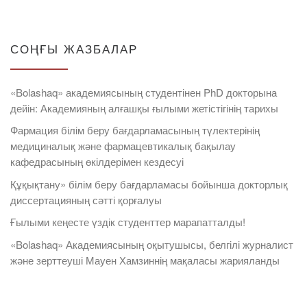
СОҢҒЫ ЖАЗБАЛАР
«Bolashaq» академиясының студентінен PhD докторына
дейін: Академияның алғашқы ғылыми жетістігінің тарихы
Фармация білім беру бағдарламасының түлектерінің
медициналық және фармацевтикалық бақылау
кафедрасының өкілдерімен кездесуі
Құқықтану» білім беру бағдарламасы бойынша докторлық
диссертацияның сәтті қорғалуы
Ғылыми кеңесте үздік студенттер марапатталды!
«Bolashaq» Академиясының оқытушысы, белгілі журналист
және зерттеуші Мауен Хамзиннің мақаласы жарияланды