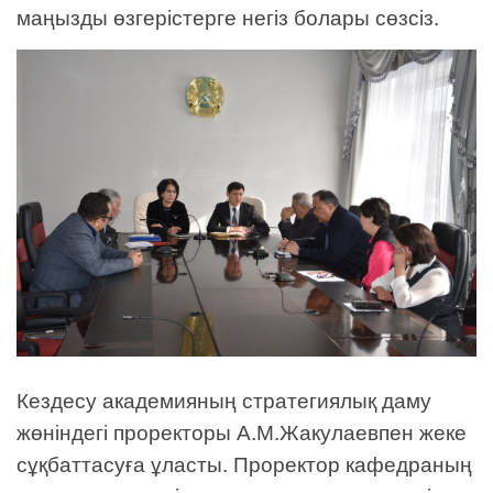
маңызды өзгерістерге негіз болары сөзсіз.
Кездесу академияның стратегиялық даму
жөніндегі проректоры А.М.Жакулаевпен жеке
сұқбаттасуға ұласты. Проректор кафедраның