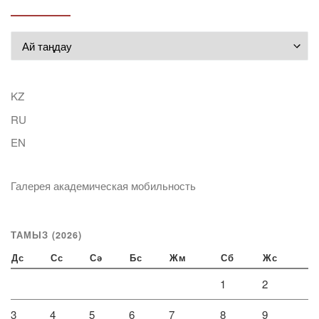
Мұрағат
KZ
RU
EN
Галерея академическая мобильность
ТАМЫЗ (2026)
Дс
Сс
Сә
Бс
Жм
Сб
Жс
1
2
3
4
5
6
7
8
9