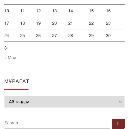
10
11
12
13
14
15
16
17
18
19
20
21
22
23
24
25
26
27
28
29
30
31
« Мау
МҰРАҒАТ
Мұрағат
SEARCH
Se