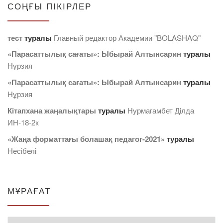
СОҢҒЫ ПІКІРЛЕР
тест
туралы
Главный редактор Академии "BOLASHAQ"
«Парасаттылық сағаты»: Ыбырай Алтынсарин
туралы
Нұрзия
«Парасаттылық сағаты»: Ыбырай Алтынсарин
туралы
Нұрзия
Кітапхана жаңалықтары
туралы
Нурмагамбет Дiлда
ИН-18-2к
«Жаңа форматтағы болашақ педагог-2021»
туралы
Несібелі
МҰРАҒАТ
Мұрағат