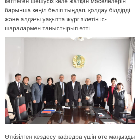
көптеген шешусіз келе жатқан мәселелерін
барынша көңіл бөліп тыңдап, қолдау білдірді
және алдағы уақытта жүргізілетін іс-
шаралармен таныстырып өтті.
Өткізілген кездесу кафедра үшін өте маңызды