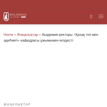
Skip to content
Search
Me
Home
»
Жаңалықтар
»
Академия ректоры «Қазақ тілі мен
әдебиеті» кафедрасы ұжымымен кездесті
ЖАҢАЛЫҚТАР