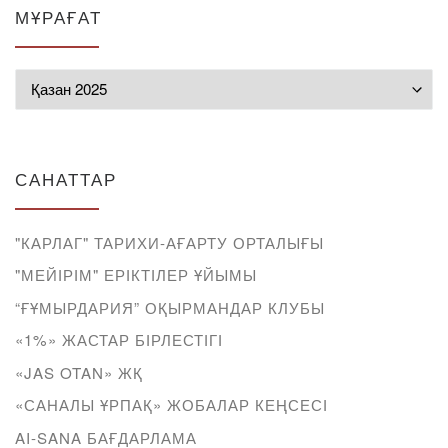
МҰРАҒАТ
Мұрағат
САНАТТАР
"КАРЛАГ" ТАРИХИ-АҒАРТУ ОРТАЛЫҒЫ
"МЕЙІРІМ" ЕРІКТІЛЕР ҰЙЫМЫ
“ҒҰМЫРДАРИЯ” ОҚЫРМАНДАР КЛУБЫ
«1%» ЖАСТАР БІРЛЕСТІГІ
«JAS OTAN» ЖҚ
«САНАЛЫ ҰРПАҚ» ЖОБАЛАР КЕҢСЕСІ
AI-SANA БАҒДАРЛАМА