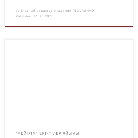
by
Главный редактор Академии "BOLASHAQ"
Published
01.10.2025
Қарттар – халық қазынасы. Олардың өмірлік тәжірибесі
мен ақыл-парасаты – кейінгі ұрпақ үшін теңдессіз мұра.
Осы орайда, бүгін Академиямыздың белсенді
студенттері мен “Мейірім” волонтерлік ұйымының
мүшелері Қарттар күніне орай “Забота” қарттар үйіне
арнайы барып, ардақты ата-әжелерге көңіл күй сыйлап,
құрмет көрсетті. Жастар жылы лебіздерін білдіріп, ән
мен күйден шашу шашты. […]
"МЕЙІРІМ" ЕРІКТІЛЕР ҰЙЫМЫ