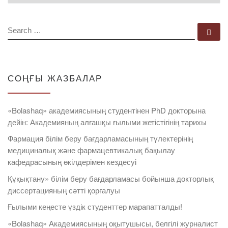
SEARCH
Se
СОҢҒЫ ЖАЗБАЛАР
«Bolashaq» академиясының студентінен PhD докторына
дейін: Академияның алғашқы ғылыми жетістігінің тарихы
Фармация білім беру бағдарламасының түлектерінің
медициналық және фармацевтикалық бақылау
кафедрасының өкілдерімен кездесуі
Құқықтану» білім беру бағдарламасы бойынша докторлық
диссертацияның сәтті қорғалуы
Ғылыми кеңесте үздік студенттер марапатталды!
«Bolashaq» Академиясының оқытушысы, белгілі журналист