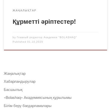
ЖАҢАЛЫҚТАР
Құрметті әріптестер!
by
Главный редактор Академии "BOLASHAQ"
Published
01.10.2025
Жаңалықтар
Хабарландырулар
Басшылық
«Bolashaq» Академиясының құрылымы
Білім беру бағдарламалары