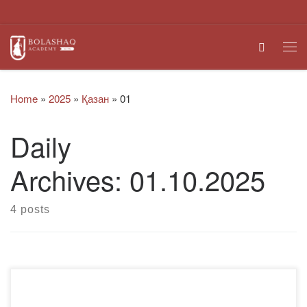
Skip to content
Search
Me
Home
»
2025
»
Қазан
»
01
Daily
Archives:
01.10.2025
4 posts