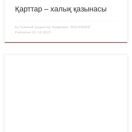
Қарттар – халық қазынасы
by
Главный редактор Академии "BOLASHAQ"
Published
01.10.2025
Сіздерді Қазақстан Республикасының Жоғары білім
қызметкерлері күнімен шын жүректен құттықтаймыз!
Сіздер күн сайын шынымен маңызды миссияны
орындайсыздар-тек білім беріп қана қоймай, сонымен
қатар бүкіл ұрпақтың әлеуетін ашасыздар. Өйткені,
жоғары оқу орнының оқытушысы тек білім беріп қана
қоймайды – ол болашақтың ойлауын қалыптастырады.
Қоғам, ел, әлем дамитын векторды белгілейді. Оқытушы-
Ғылым әлемі […]