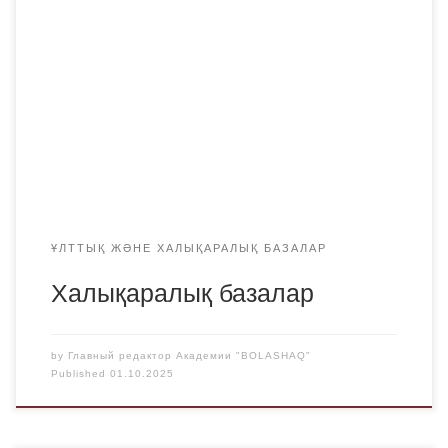
Scopus Web of Science ERIHPLUS ResearchGate Google
Scholar
ҰЛТТЫҚ ЖӘНЕ ХАЛЫҚАРАЛЫҚ БАЗАЛАР
Халықаралық базалар
by
Главный редактор Академии "BOLASHAQ"
Published
01.10.2025