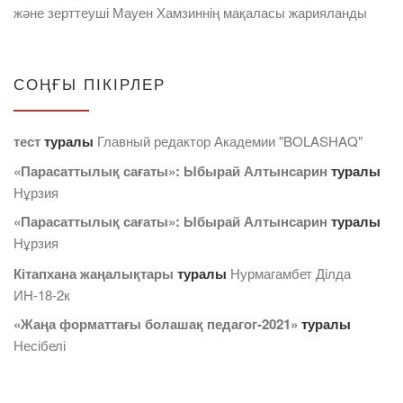
және зерттеуші Мауен Хамзиннің мақаласы жарияланды
СОҢҒЫ ПІКІРЛЕР
тест
туралы
Главный редактор Академии "BOLASHAQ"
«Парасаттылық сағаты»: Ыбырай Алтынсарин
туралы
Нұрзия
«Парасаттылық сағаты»: Ыбырай Алтынсарин
туралы
Нұрзия
Кітапхана жаңалықтары
туралы
Нурмагамбет Дiлда
ИН-18-2к
«Жаңа форматтағы болашақ педагог-2021»
туралы
Несібелі