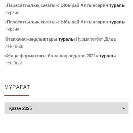
«Парасаттылық сағаты»: Ыбырай Алтынсарин
туралы
Нұрзия
«Парасаттылық сағаты»: Ыбырай Алтынсарин
туралы
Нұрзия
Кітапхана жаңалықтары
туралы
Нурмагамбет Дiлда
ИН-18-2к
«Жаңа форматтағы болашақ педагог-2021»
туралы
Несібелі
МҰРАҒАТ
Мұрағат