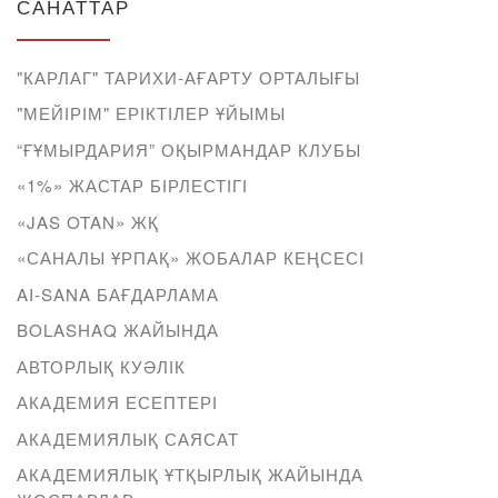
САНАТТАР
"КАРЛАГ" ТАРИХИ-АҒАРТУ ОРТАЛЫҒЫ
"МЕЙІРІМ" ЕРІКТІЛЕР ҰЙЫМЫ
“ҒҰМЫРДАРИЯ” ОҚЫРМАНДАР КЛУБЫ
«1%» ЖАСТАР БІРЛЕСТІГІ
«JAS OTAN» ЖҚ
«САНАЛЫ ҰРПАҚ» ЖОБАЛАР КЕҢСЕСІ
AI-SANA БАҒДАРЛАМА
BOLASHAQ ЖАЙЫНДА
АВТОРЛЫҚ КУӘЛІК
АКАДЕМИЯ ЕСЕПТЕРІ
АКАДЕМИЯЛЫҚ САЯСАТ
АКАДЕМИЯЛЫҚ ҰТҚЫРЛЫҚ ЖАЙЫНДА