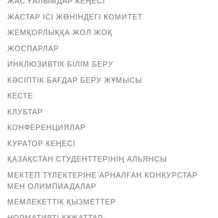
ЖАС ҒАЛЫМДАР КЕҢЕСІ
ЖАСТАР ІСІ ЖӨНІНДЕГІ КОМИТЕТ
ЖЕМҚОРЛЫҚҚА ЖОЛ ЖОҚ
ЖОСПАРЛАР
ИНКЛЮЗИВТІК БІЛІМ БЕРУ
КӘСІПТІК БАҒДАР БЕРУ ЖҰМЫСЫ
КЕСТЕ
КЛУБТАР
КОНФЕРЕНЦИЯЛАР
КУРАТОР КЕҢЕСІ
ҚАЗАҚСТАН СТУДЕНТТЕРІНІҢ АЛЬЯНСЫ
МЕКТЕП ТҮЛЕКТЕРІНЕ АРНАЛҒАН КОНКУРСТАР
МЕН ОЛИМПИАДАЛАР
МЕМЛЕКЕТТІК ҚЫЗМЕТТЕР
НОРМАТИВТІ ҚҰЖАТТАР