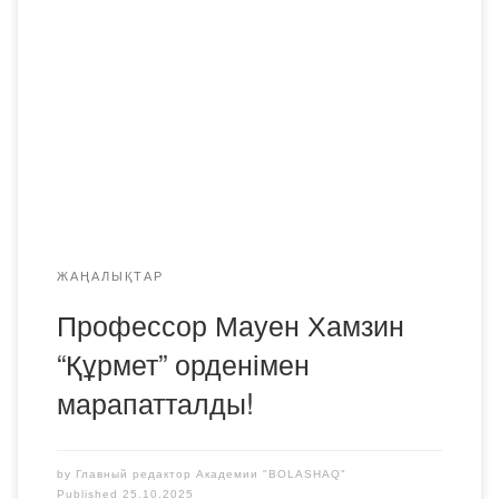
қарсаңында «Bolashaq» академиясы Ардагерлер
кеңесінің төрағасы, Қазақ тілі мен әдебиеті
кафедрасының профессоры Мауен Хамзин Қазақстан
Республикасының Президенті Жарлығымен “Құрмет”
орденімен марапатталды. Бұл жоғары марапат –
профессор Мауен Хамзиннің еліміздің білім беру
саласына сіңірген зор еңбегінің, жас ұрпаққа сапалы
білім мен тәлім-тәрбие берудегі қажырлы […]
ЖАҢАЛЫҚТАР
Профессор Мауен Хамзин
“Құрмет” орденімен
марапатталды!
by
Главный редактор Академии "BOLASHAQ"
Published
25.10.2025