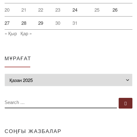
20
21
22
23
24
25
26
27
28
29
30
31
« Қыр
Қар »
МҰРАҒАТ
Мұрағат
SEARCH
Se
СОҢҒЫ ЖАЗБАЛАР