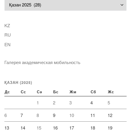
Мұрағат
KZ
RU
EN
Галерея академическая мобильность
ҚАЗАН (2025)
Дс
Сс
Сә
Бс
Жм
Сб
Жс
1
2
3
4
5
6
7
8
9
10
11
12
13
14
15
16
17
18
19