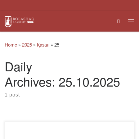
Skip to content
Search
Me
Home
»
2025
»
Қазан
»
25
Daily
Archives:
25.10.2025
1 post
25 қазан — Қазақстан Республикасы күні мерекесі