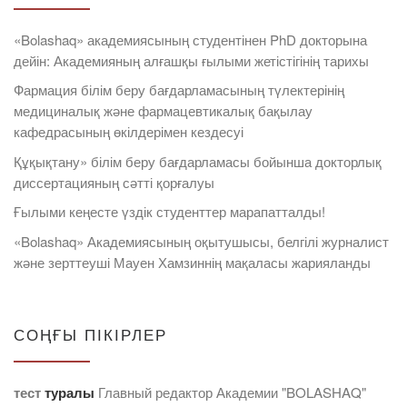
«Bolashaq» академиясының студентінен PhD докторына
дейін: Академияның алғашқы ғылыми жетістігінің тарихы
Фармация білім беру бағдарламасының түлектерінің
медициналық және фармацевтикалық бақылау
кафедрасының өкілдерімен кездесуі
Құқықтану» білім беру бағдарламасы бойынша докторлық
диссертацияның сәтті қорғалуы
Ғылыми кеңесте үздік студенттер марапатталды!
«Bolashaq» Академиясының оқытушысы, белгілі журналист
және зерттеуші Мауен Хамзиннің мақаласы жарияланды
СОҢҒЫ ПІКІРЛЕР
тест
туралы
Главный редактор Академии "BOLASHAQ"