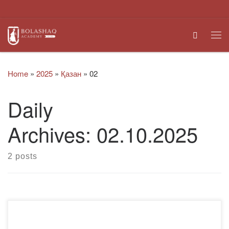
Skip to content
Search
Me
Home
»
2025
»
Қазан
»
02
Daily
Archives:
02.10.2025
2 posts
2025 жылғы 02 қазанда «Bolashaq» академиясының
ғылыми жұмыс және халықаралық ынтымақтастық