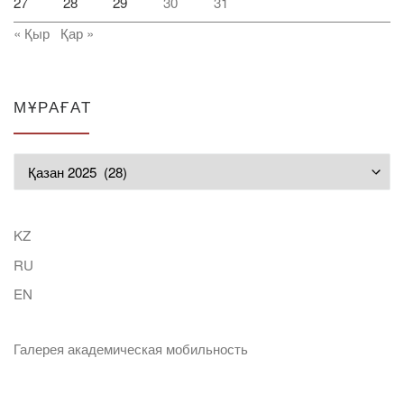
27
28
29
30
31
« Қыр
Қар »
МҰРАҒАТ
Мұрағат
KZ
RU
EN
Галерея академическая мобильность