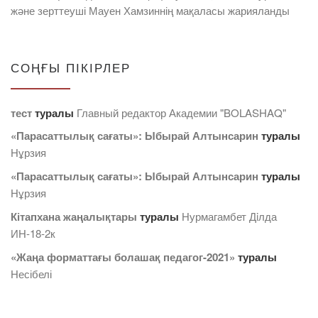
және зерттеуші Мауен Хамзиннің мақаласы жарияланды
СОҢҒЫ ПІКІРЛЕР
тест
туралы
Главный редактор Академии "BOLASHAQ"
«Парасаттылық сағаты»: Ыбырай Алтынсарин
туралы
Нұрзия
«Парасаттылық сағаты»: Ыбырай Алтынсарин
туралы
Нұрзия
Кітапхана жаңалықтары
туралы
Нурмагамбет Дiлда
ИН-18-2к
«Жаңа форматтағы болашақ педагог-2021»
туралы
Несібелі