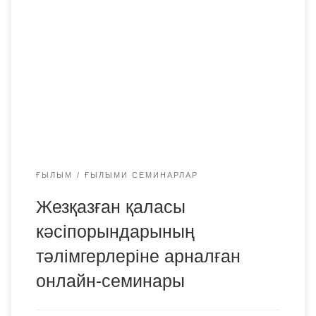
жөніндегі проректоры Д.С. Асакаева «Атамекен»
Кәсіпкерлер палатасы ұйымдастырған тәлімгерлерді
оқыту бағдарламасы шеңберінде «Кәсіби қызметтегі
қақтығыстарды басқару» тақырыбында онлайн-семинар
өткізді. Семинарға өндірістік тәжірибе кезінде Жезқазған
қаласының колледждері студенттерінің тәлімгерлері
болып табылатын түрлі кәсіпорындардың қызметкерлері
қатысты. Қатысушылар студенттермен өзара іс-
қимылдың өзекті […]
ҒЫЛЫМ
ҒЫЛЫМИ СЕМИНАРЛАР
Жезқазған қаласы
кәсіпорындарының
тәлімгерлеріне арналған
онлайн-семинары