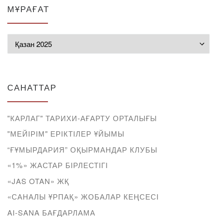
МҰРАҒАТ
Мұрағат
САНАТТАР
"КАРЛАГ" ТАРИХИ-АҒАРТУ ОРТАЛЫҒЫ
"МЕЙІРІМ" ЕРІКТІЛЕР ҰЙЫМЫ
“ҒҰМЫРДАРИЯ” ОҚЫРМАНДАР КЛУБЫ
«1%» ЖАСТАР БІРЛЕСТІГІ
«JAS OTAN» ЖҚ
«САНАЛЫ ҰРПАҚ» ЖОБАЛАР КЕҢСЕСІ
AI-SANA БАҒДАРЛАМА