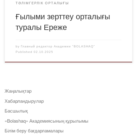
ТӘЛІМГЕРЛІК ОРТАЛЫҒЫ
Ғылыми зерттеу орталығы
туралы Ереже
by
Главный редактор Академии "BOLASHAQ"
Published
02.10.2025
Жаңалықтар
Хабарландырулар
Басшылық
«Bolashaq» Академиясының құрылымы
Білім беру бағдарламалары