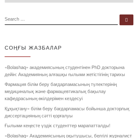
SEARCH
Se
СОҢҒЫ ЖАЗБАЛАР
«Bolashaq» академиясының студентінен PhD докторына
дейін: Академияның алғашқы ғылыми жетістігінің тарихы
Фармация білім беру бағдарламасының түлектерінің
медициналық және фармацевтикалық бақылау
кафедрасының өкілдерімен кездесуі
Құқықтану» білім беру бағдарламасы бойынша докторлық
диссертацияның сәтті қорғалуы
Ғылыми кеңесте үздік студенттер марапатталды!
«Bolashaq» Академиясының оқытушысы, белгілі журналист