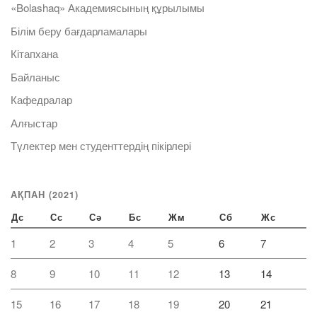
«Bolashaq» Академиясының құрылымы
Білім беру бағдарламалары
Кітапхана
Байланыс
Кафедралар
Алғыстар
Түлектер мен студенттердің пікірлері
АҚПАН (2021)
Дс
Сс
Сә
Бс
Жм
Сб
Жс
1
2
3
4
5
6
7
8
9
10
11
12
13
14
15
16
17
18
19
20
21