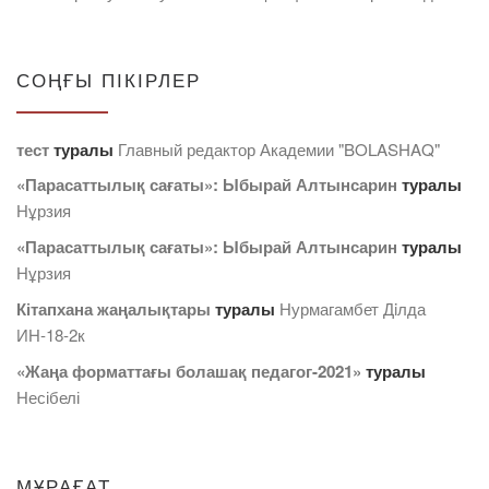
СОҢҒЫ ПІКІРЛЕР
тест
туралы
Главный редактор Академии "BOLASHAQ"
«Парасаттылық сағаты»: Ыбырай Алтынсарин
туралы
Нұрзия
«Парасаттылық сағаты»: Ыбырай Алтынсарин
туралы
Нұрзия
Кітапхана жаңалықтары
туралы
Нурмагамбет Дiлда
ИН-18-2к
«Жаңа форматтағы болашақ педагог-2021»
туралы
Несібелі
МҰРАҒАТ