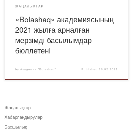
ЖАҢАЛЫҚТАР
«Bolashaq» академиясының
2021 жылға арналған
мерзімді басылымдар
бюллетені
by
Академия "Bolashaq"
Published
16.02.2021
Жаңалықтар
Хабарландырулар
Басшылық