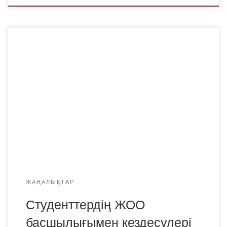
2021 жылдың 16 ақпанында ZOOM платформасында
онлайн режимінде «Bolashaq» академиясының күндізгі
бөлімінің 2-5 курс студенттерінің ЖОО басшылығымен
екінші кездесуі өтті. Кездесуге
«Bolashaq»академиясының ректоры, профессор
Меңлібаев Құралбай Несіпбекұлы, тіркеу бөлімінің
басшысы Бекбашева Бейбітгүл Бексейітқызы, ҚОТ
орталығының қызметкері қатысты. Әңгіме барысында
өткен сессияның мәселелері, жазғы сессияға дайындық
және оның өту барысы, офлайн […]
ЖАҢАЛЫҚТАР
Студенттердің ЖОО
басшылығымен кездесулері