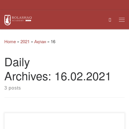
Skip to content
Search
Me
Home
»
2021
»
Ақпан
»
16
Daily
Archives:
16.02.2021
3 posts
Құрметті студенттер! KCET KZ Сіздерді жоспарланған