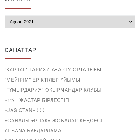
Мұрағат
САНАТТАР
"КАРЛАГ" ТАРИХИ-АҒАРТУ ОРТАЛЫҒЫ
"МЕЙІРІМ" ЕРІКТІЛЕР ҰЙЫМЫ
“ҒҰМЫРДАРИЯ” ОҚЫРМАНДАР КЛУБЫ
«1%» ЖАСТАР БІРЛЕСТІГІ
«JAS OTAN» ЖҚ
«САНАЛЫ ҰРПАҚ» ЖОБАЛАР КЕҢСЕСІ
AI-SANA БАҒДАРЛАМА