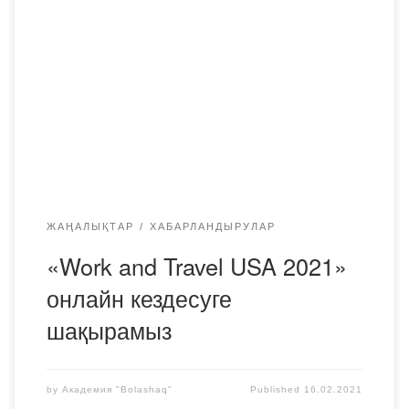
ZOOM конференциясына шақырады. Тақырыбы: Work
and Travel USAУақыты: 17 ақпан. 2021 15: 00 Алматы
ZOOM конференциясына қосылу
https://zoom.us/j/96667274252?
pwd=THVjdmpyMTJJSll5YW5wV2VjRWVMdz09
Конференция идентификаторы: 966 6727 4252Кіру коды:
mLawV5 Дереккөз: kcet.kz
ЖАҢАЛЫҚТАР
ХАБАРЛАНДЫРУЛАР
«Work and Travel USA 2021»
онлайн кездесуге
шақырамыз
by
Академия "Bolashaq"
Published
16.02.2021