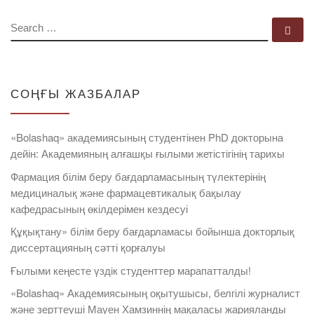
SEARCH
Se
СОҢҒЫ ЖАЗБАЛАР
«Bolashaq» академиясының студентінен PhD докторына
дейін: Академияның алғашқы ғылыми жетістігінің тарихы
Фармация білім беру бағдарламасының түлектерінің
медициналық және фармацевтикалық бақылау
кафедрасының өкілдерімен кездесуі
Құқықтану» білім беру бағдарламасы бойынша докторлық
диссертацияның сәтті қорғалуы
Ғылыми кеңесте үздік студенттер марапатталды!
«Bolashaq» Академиясының оқытушысы, белгілі журналист
және зерттеуші Мауен Хамзиннің мақаласы жарияланды