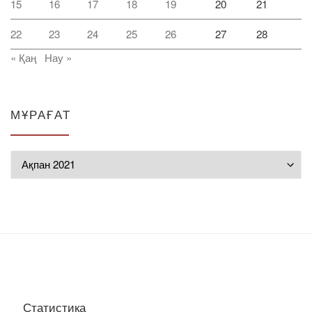
15
16
17
18
19
20
21
22
23
24
25
26
27
28
« Қаң
Нау »
МҰРАҒАТ
Мұрағат
Статистика