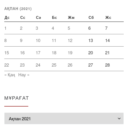
АҚПАН (2021)
Дс
Сс
Сә
Бс
Жм
Сб
Жс
1
2
3
4
5
6
7
8
9
10
11
12
13
14
15
16
17
18
19
20
21
22
23
24
25
26
27
28
« Қаң
Нау »
МҰРАҒАТ
Мұрағат