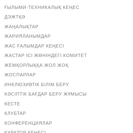
ҒЫЛЫМИ-ТЕХНИКАЛЫҚ КЕҢЕС
ДЭЖТҚӘ
ЖАҢАЛЫҚТАР
ЖАРИЯЛАНЫМДАР
ЖАС ҒАЛЫМДАР КЕҢЕСІ
ЖАСТАР ІСІ ЖӨНІНДЕГІ КОМИТЕТ
ЖЕМҚОРЛЫҚҚА ЖОЛ ЖОҚ
ЖОСПАРЛАР
ИНКЛЮЗИВТІК БІЛІМ БЕРУ
КӘСІПТІК БАҒДАР БЕРУ ЖҰМЫСЫ
КЕСТЕ
КЛУБТАР
КОНФЕРЕНЦИЯЛАР
КУРАТОР КЕҢЕСІ