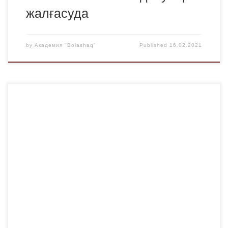
жалғасуда
by
Академия "Bolashaq"
Published
16.02.2021
«Bolashaq» академиясының кітапханасы
оқырмандардың назарына 2021 жылға арналған
мерзімді басылымдардың бюллетенін ұсынады, онда
2021 жылдың күнтізбелік кезеңінде Академия
кітапханасының қорына түсетін газеттер мен журналдар
туралы ақпарат бар. “Bolashaq” академиясының 2021
жылға арналған мерзімді басылымдар бюллетені
Құрметті оқырмандар! Мерзімді басылымдар бюллетені
2021 жылдың күнтізбелік мерзімінде Академия
кітапханасының қорына түсетін газеттер мен […]