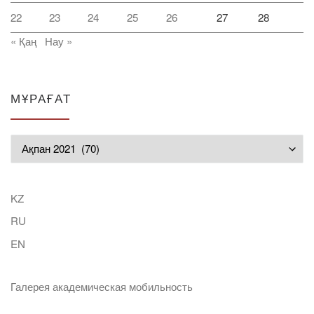
22
23
24
25
26
27
28
« Қаң
Нау »
МҰРАҒАТ
Мұрағат
KZ
RU
EN
Галерея академическая мобильность