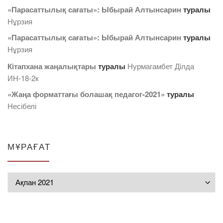
«Парасаттылық сағаты»: Ыбырай Алтынсарин
туралы
Нұрзия
«Парасаттылық сағаты»: Ыбырай Алтынсарин
туралы
Нұрзия
Кітапхана жаңалықтары
туралы
Нурмагамбет Дiлда
ИН-18-2к
«Жаңа форматтағы болашақ педагог-2021»
туралы
Несібелі
МҰРАҒАТ
Мұрағат