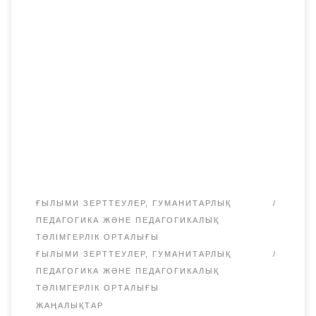
12 ақпанда «Бөбек»халықаралық қоғамдық қорының
президенті Сара Алпысқызы Назарбаева өзінің 80
жылдығын атап өтеді. 2021 жылдың 10 ақпанында
«Bolashaq» академиясы Теміртау қ. Қарағанды
Индустриялық университетімен бірлесіп, әлемге
танымал және қазақстандық қайраткерлердің
қатысуымен Сара Алпысқызының мерейтойына
арналған «Мейірімділік, махаббат және ізгілік шуағы»
телекөпірін өткізді. Мейірімді ту еткен аяулы жан
Ағымдағы жылдың […]
ҒЫЛЫМИ ЗЕРТТЕУЛЕР, ГУМАНИТАРЛЫҚ
ПЕДАГОГИКА ЖӘНЕ ПЕДАГОГИКАЛЫҚ
ТӘЛІМГЕРЛІК ОРТАЛЫҒЫ
ҒЫЛЫМИ ЗЕРТТЕУЛЕР, ГУМАНИТАРЛЫҚ
ПЕДАГОГИКА ЖӘНЕ ПЕДАГОГИКАЛЫҚ
ТӘЛІМГЕРЛІК ОРТАЛЫҒЫ
ЖАҢАЛЫҚТАР