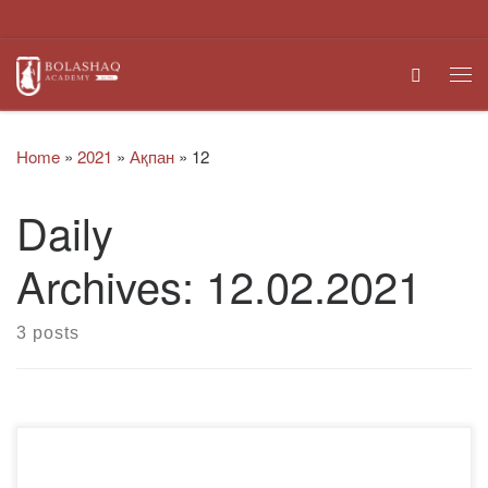
Skip to content
Search
Me
Home
»
2021
»
Ақпан
»
12
Daily
Archives:
12.02.2021
3 posts
2021 жылдың 1-10 ақпаны аралығында Жастар ісі