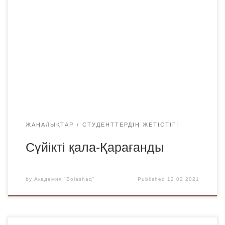
жөніндегі комитет «Bolashaq» академиясы студенттері
арасында Қарағанды қаласының 87 жылдығына
арналған «Сүйікті қала – Қарағанды» шығармашыл
жастар фестивалін ұйымдастырды. Қатысушылар
өздерін эстрадалық ән айту, мәнерлеп оқу, сурет салу,
бейне ролик жанрларында сынап көрді. Басты шарт –
шығармашылық жұмыстарды шахтерлер астанасына
арнау керек. Студенттердің […]
ЖАҢАЛЫҚТАР
СТУДЕНТТЕРДІҢ ЖЕТІСТІГІ
Сүйікті қала-Қарағанды
by
Академия "Bolashaq"
Published
12.02.2021