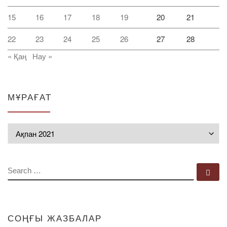
15
16
17
18
19
20
21
22
23
24
25
26
27
28
« Қаң
Нау »
МҰРАҒАТ
Мұрағат
SEARCH
Se
СОҢҒЫ ЖАЗБАЛАР