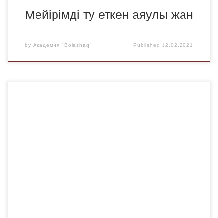
Мейірімді ту еткен аяулы жан
by
Академия "Bolashaq"
Published
12.02.2021
2021 жылдың 10 ақпанында Қарағанды облыстық
бейнелеу өнері мұражайында посткроссерлердің
алғашқы ресми кездесуі өтті. Осы тамаша күні,
Қарағандының туған күнінде, посткроссерлер қаланы
ерекше әдіспен – авторы Қарағанды суретшісі Алексей
Шапошев болып табылатын «Естеліктер. А.П. Биликті
еске алу» пошталық ашық хаты басылымымен
құттықтады. Кездесу ұйымдастырушылары «Руханият»
ҒЗО директоры А. У.Аупенова, Шет […]