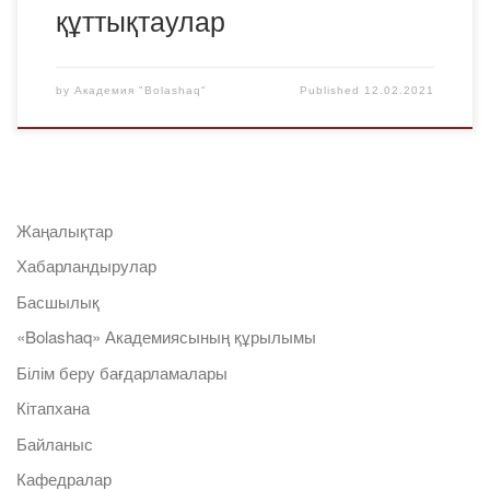
құттықтаулар
by
Академия "Bolashaq"
Published
12.02.2021
Жаңалықтар
Хабарландырулар
Басшылық
«Bolashaq» Академиясының құрылымы
Білім беру бағдарламалары
Кітапхана
Байланыс
Кафедралар