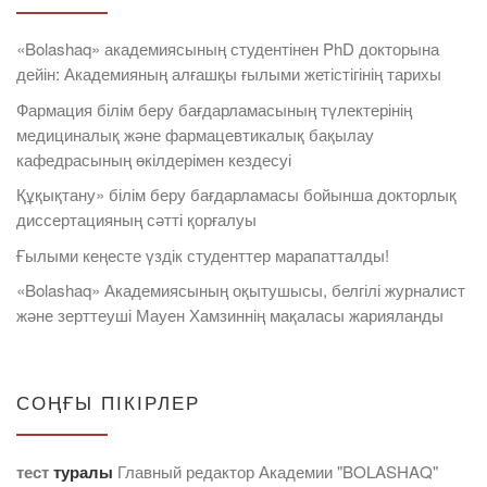
«Bolashaq» академиясының студентінен PhD докторына
дейін: Академияның алғашқы ғылыми жетістігінің тарихы
Фармация білім беру бағдарламасының түлектерінің
медициналық және фармацевтикалық бақылау
кафедрасының өкілдерімен кездесуі
Құқықтану» білім беру бағдарламасы бойынша докторлық
диссертацияның сәтті қорғалуы
Ғылыми кеңесте үздік студенттер марапатталды!
«Bolashaq» Академиясының оқытушысы, белгілі журналист
және зерттеуші Мауен Хамзиннің мақаласы жарияланды
СОҢҒЫ ПІКІРЛЕР
тест
туралы
Главный редактор Академии "BOLASHAQ"