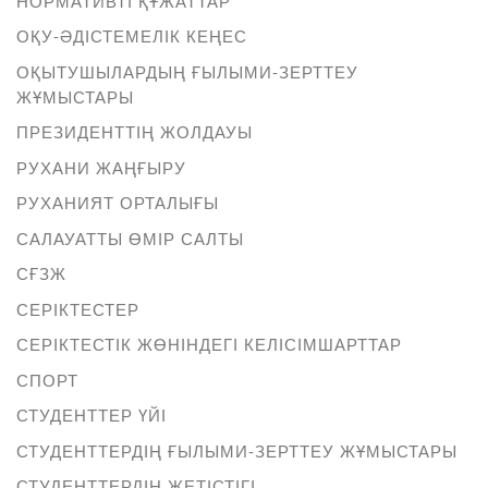
НОРМАТИВТІ ҚҰЖАТТАР
ОҚУ-ӘДІСТЕМЕЛІК КЕҢЕС
ОҚЫТУШЫЛАРДЫҢ ҒЫЛЫМИ-ЗЕРТТЕУ
ЖҰМЫСТАРЫ
ПРЕЗИДЕНТТІҢ ЖОЛДАУЫ
РУХАНИ ЖАҢҒЫРУ
РУХАНИЯТ ОРТАЛЫҒЫ
САЛАУАТТЫ ӨМІР САЛТЫ
СҒЗЖ
СЕРІКТЕСТЕР
СЕРІКТЕСТІК ЖӨНІНДЕГІ КЕЛІСІМШАРТТАР
СПОРТ
СТУДЕНТТЕР ҮЙІ
СТУДЕНТТЕРДІҢ ҒЫЛЫМИ-ЗЕРТТЕУ ЖҰМЫСТАРЫ
СТУДЕНТТЕРДІҢ ЖЕТІСТІГІ