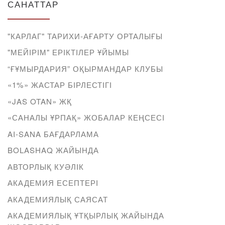
САНАТТАР
"КАРЛАГ" ТАРИХИ-АҒАРТУ ОРТАЛЫҒЫ
"МЕЙІРІМ" ЕРІКТІЛЕР ҰЙЫМЫ
“ҒҰМЫРДАРИЯ” ОҚЫРМАНДАР КЛУБЫ
«1%» ЖАСТАР БІРЛЕСТІГІ
«JAS OTAN» ЖҚ
«САНАЛЫ ҰРПАҚ» ЖОБАЛАР КЕҢСЕСІ
AI-SANA БАҒДАРЛАМА
BOLASHAQ ЖАЙЫНДА
АВТОРЛЫҚ КУӘЛІК
АКАДЕМИЯ ЕСЕПТЕРІ
АКАДЕМИЯЛЫҚ САЯСАТ
АКАДЕМИЯЛЫҚ ҰТҚЫРЛЫҚ ЖАЙЫНДА