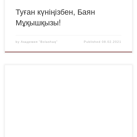
Туған күніңізбен, Баян
Мұқышқызы!
by
Академия "Bolashaq"
Published
08.02.2021
2021 жылдың 3 ақпанында «Bolashaq» Академиясының
заң пәндері кафедрасының меңгерушісі з.ғ.к.,
профессор Қабжанов Ақылбек Тайболатұлы және
сырттай оқу бөлімінің бітіруші топтарының кураторы
Ахметова Әсел Қасеновна студенттермен онлайн
кездесу өткізді. Бұл кездесудің мақсаты
«OES»прокторинг жүйесі бойынша мемлекеттік
аттестациялық емтихандарды тапсыру ережелерін
түсіндіру болып табылады. Түлектер студентке арналған