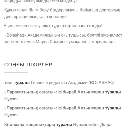
кафедрасының өкілдерімен кездесуі
Құқықтану» білім беру бағдарламасы бойынша докторлық
диссертацияның сәтті қорғалуы
Ғылыми кеңесте үздік студенттер марапатталды!
«Bolashaq» Академиясының оқытушысы, белгілі журналист
және зерттеуші Мауен Хамзиннің мақаласы жарияланды
СОҢҒЫ ПІКІРЛЕР
тест
туралы
Главный редактор Академии "BOLASHAQ"
«Парасаттылық сағаты»: Ыбырай Алтынсарин
туралы
Нұрзия
«Парасаттылық сағаты»: Ыбырай Алтынсарин
туралы
Нұрзия
Кітапхана жаңалықтары
туралы
Нурмагамбет Дiлда