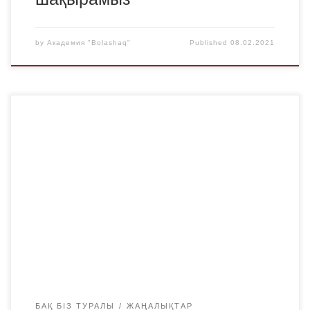
by
Академия "Bolashaq"
Published
08.02.2021
2021 жылғы 5 ақпанда филология ғылымдарының
кандидаты, «Bolashaq»академиясының профессоры
Ибраева Баян Мұқышқызы өзінің 65 жылдық мерейтойын
атап өтті. Сүйікті оқытушысын және әріптесін туған
күнімен құттықтау үшін шет тілдер және мәдениетаралық
коммуникация кафедрасының әр жылдардағы түлектері,
Баян Мұқушевнаның әріптестері жиналып, өздерінің
сүйіспеншіліктері мен ризашылықтарын білдірді.
Эксклюзивті әндерді жасаушы Бақтияр Төлепбековтың
орындауында […]
БАҚ БІЗ ТУРАЛЫ
ЖАҢАЛЫҚТАР