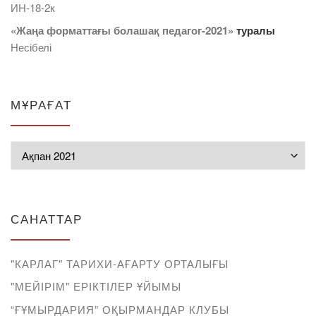
ИН-18-2к
«Жаңа форматтағы болашақ педагог-2021»
туралы
Несібелі
МҰРАҒАТ
Мұрағат
САНАТТАР
"КАРЛАГ" ТАРИХИ-АҒАРТУ ОРТАЛЫҒЫ
"МЕЙІРІМ" ЕРІКТІЛЕР ҰЙЫМЫ
“ҒҰМЫРДАРИЯ” ОҚЫРМАНДАР КЛУБЫ