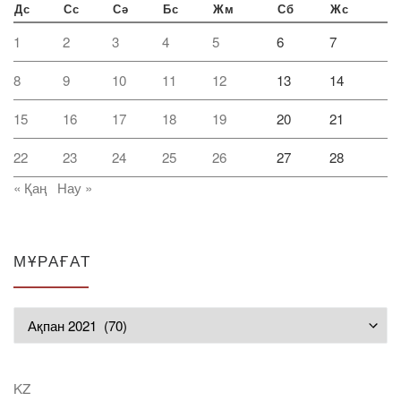
Дс
Сс
Сә
Бс
Жм
Сб
Жс
1
2
3
4
5
6
7
8
9
10
11
12
13
14
15
16
17
18
19
20
21
22
23
24
25
26
27
28
« Қаң
Нау »
МҰРАҒАТ
Мұрағат
KZ