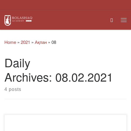
Skip to content
Search
Me
Home
»
2021
»
Ақпан
»
08
Daily
Archives:
08.02.2021
4 posts
Еуразиялық патенттік ведомствосы Еуразиялық патенттік
ұйымның 25 жылдығына арналған «Болашаққа