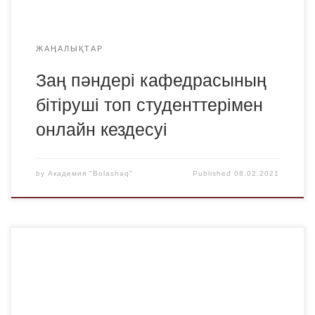
прокторинг-OES жүйесін пайдалану жөніндегі […]
ЖАҢАЛЫҚТАР
Заң пәндері кафедрасының
бітіруші топ студенттерімен
онлайн кездесуі
by
Академия "Bolashaq"
Published
08.02.2021
2021 жылдың 5 ақпанында Қарағанды облысының
мектеп, гимназиясының бітіруші сынып оқушылары
арасында жыл сайынғы «Жас педагог-психолог»
конкурсының финалы өтті. Байқаудың мақсаты: