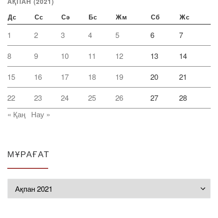
АҚПАН (2021)
Дс
Сс
Сә
Бс
Жм
Сб
Жс
1
2
3
4
5
6
7
8
9
10
11
12
13
14
15
16
17
18
19
20
21
22
23
24
25
26
27
28
« Қаң
Нау »
МҰРАҒАТ
Мұрағат