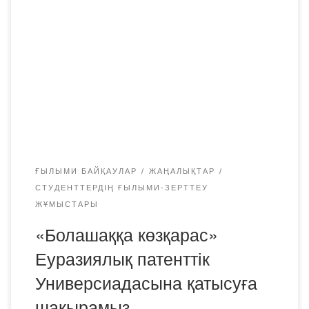
көзқарас» Еуразиялық патенттік Универсиадасын өткізу
туралы хабарлайды. Универсиада дарынды жастарды
қолдау, олардың зияткерлік меншік мәселелеріне деген
қызығушылығын арттыру мақсатында өткізіледі.
Универсиадаға қатысуға 18-25 жас аралығындағы білім
беру ұйымдарының оқушылары мен өзге де мүдделі
тұлғалар шақырылады. Универсиада келесі тақырыптар
бойынша шығармашылық […]
ҒЫЛЫМИ БАЙҚАУЛАР
ЖАҢАЛЫҚТАР
СТУДЕНТТЕРДІҢ ҒЫЛЫМИ-ЗЕРТТЕУ
ЖҰМЫСТАРЫ
«Болашаққа көзқарас»
Еуразиялық патенттік
Универсиадасына қатысуға
шақырамыз