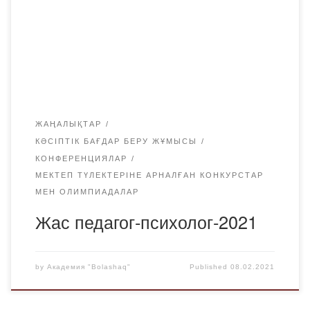
психологиялық-педагогикалық қызметке қабілетті жоғары
сынып дарынды оқушыларын анықтау және қолдау;
гуманитарлық білімді және «Педагогика және
психология» білім беру бағдарламасын насихаттау.
Барлығы 20 өтінім қаралды, финалға 13 өтінім өтті.
«Bolashaq» […]
ЖАҢАЛЫҚТАР
КӘСІПТІК БАҒДАР БЕРУ ЖҰМЫСЫ
КОНФЕРЕНЦИЯЛАР
МЕКТЕП ТҮЛЕКТЕРІНЕ АРНАЛҒАН КОНКУРСТАР
МЕН ОЛИМПИАДАЛАР
Жас педагог-психолог-2021
by
Академия "Bolashaq"
Published
08.02.2021