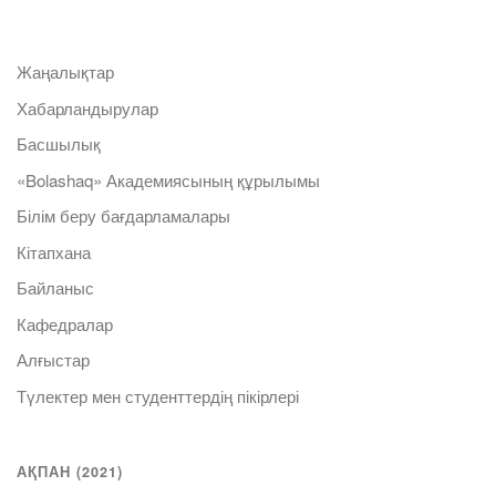
Жаңалықтар
Хабарландырулар
Басшылық
«Bolashaq» Академиясының құрылымы
Білім беру бағдарламалары
Кітапхана
Байланыс
Кафедралар
Алғыстар
Түлектер мен студенттердің пікірлері
АҚПАН (2021)