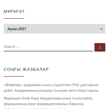
МҰРАҒАТ
Мұрағат
SEARCH
Se
СОҢҒЫ ЖАЗБАЛАР
«Bolashaq» академиясының студентінен PhD докторына
дейін: Академияның алғашқы ғылыми жетістігінің тарихы
Фармация білім беру бағдарламасының түлектерінің
медициналық және фармацевтикалық бақылау