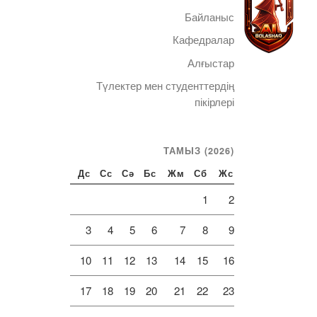
Байланыс
Кафедралар
Алғыстар
Түлектер мен студенттердің
Telegram
пікірлері
ТАМЫЗ (2026)
Дс
Сс
Сә
Бс
Жм
Сб
Жс
1
2
3
4
5
6
7
8
9
10
11
12
13
14
15
16
17
18
19
20
21
22
23