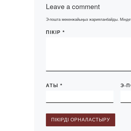
Leave a comment
Аупенова […]
Э-пошта мекенжайыңыз жарияланбайды.
Мінде
ПІКІР
*
АТЫ
*
Э-