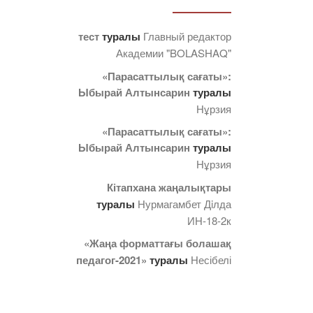
тест
туралы
Главный редактор
Академии "BOLASHAQ"
«Парасаттылық сағаты»:
Ыбырай Алтынсарин
туралы
Нұрзия
«Парасаттылық сағаты»:
Ыбырай Алтынсарин
туралы
Нұрзия
Кітапхана жаңалықтары
туралы
Нурмагамбет Дiлда
ИН-18-2к
«Жаңа форматтағы болашақ
педагог-2021»
туралы
Несібелі