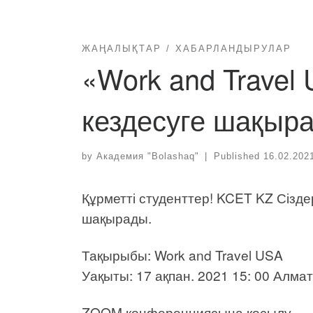
ЖАҢАЛЫҚТАР
ХАБАРЛАНДЫРУЛАР
«Work and Travel
кездесуге шақыр
by
Академия "Bolashaq"
|
Published
16.02.202
Құрметті студенттер! KCET KZ Сіз
шақырады.
Тақырыбы: Work and Travel USA
Уақыты: 17 ақпан. 2021 15: 00 Алма
ZOOM конференциясына қосылу