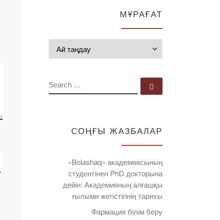
[…]
МҰРАҒАТ
Мұрағат
SEARCH
Search …
СОҢҒЫ ЖАЗБАЛАР
«Bolashaq» академиясының
студентінен PhD докторына
дейін: Академияның алғашқы
ғылыми жетістігінің тарихы
Фармация білім беру