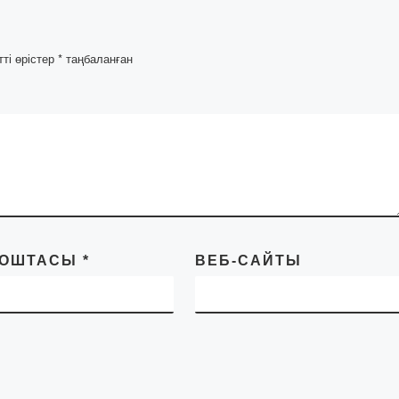
тті өрістер
*
таңбаланған
ПОШТАСЫ
*
ВЕБ-САЙТЫ