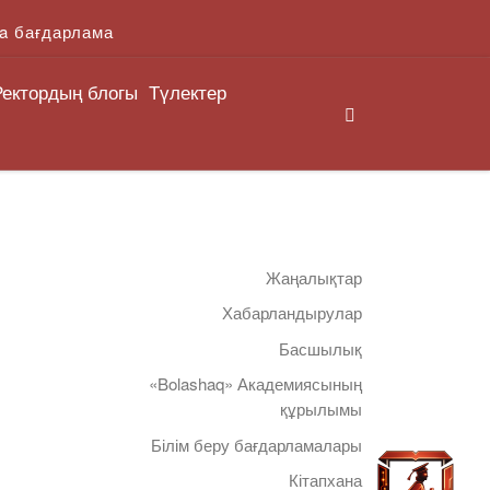
a бағдарлама
Ректордың блогы
Түлектер
Search
Жаңалықтар
Хабарландырулар
Басшылық
«Bolashaq» Академиясының
құрылымы
Білім беру бағдарламалары
Кітапхана