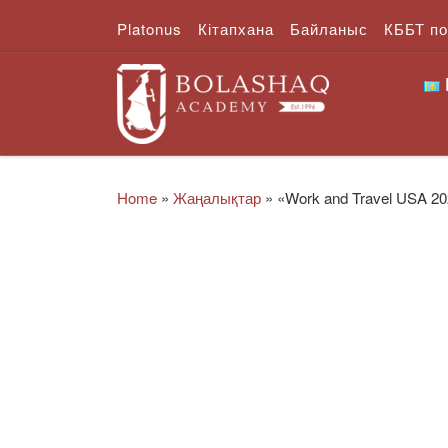
Platonus
Кітапхана
Байланыс
КББТ п
Skip to content
Home
»
Жаңалықтар
»
«Work and Travel USA 2