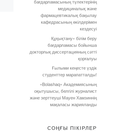
бағдарламасының түлектерінің
медициналық және
фармацевтикалық бақылау
кафедрасының өкілдерімен
кездесуі
Құқықтану» білім беру
бағдарламасы бойынша
докторлық диссертацияның сәтті
қорғалуы
Ғылыми кеңесте үздік
студенттер марапатталды!
«Bolashaq» Академиясының
оқытушысы, белгілі журналист
және зерттеуші Мауен Хамзиннің
мақаласы жарияланды
СОҢҒЫ ПІКІРЛЕР