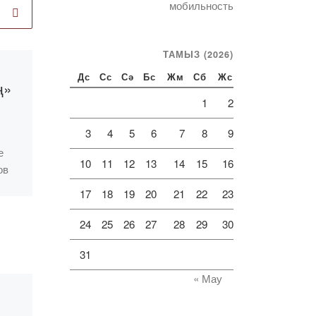
мобильность
ТАМЫЗ (2026)
Published
19.04.2022
Дс
Сс
Сә
Бс
Жм
Сб
Жс
ң»
«МАМАНДЫҚТАР
1
2
ӘЛЕМІ: БІЗ
ТАҢДАЙТЫН
3
4
5
6
7
8
9
ЖОЛДАР»
е
10
11
12
13
14
15
16
ов
17
18
19
20
21
22
23
«2022 жылғы 15 сәуірде
і
«Bolashaq» академиясы
не
24
25
26
27
28
29
30
ЖММ қазақ тілі мен
і.
әдебиеті кафедрасының
31
оқытушысы Ахметова
хина
« Мау
Н.Т. Жезқазған обысы
Қаражал қаласы
қалалық білім бөлімінің