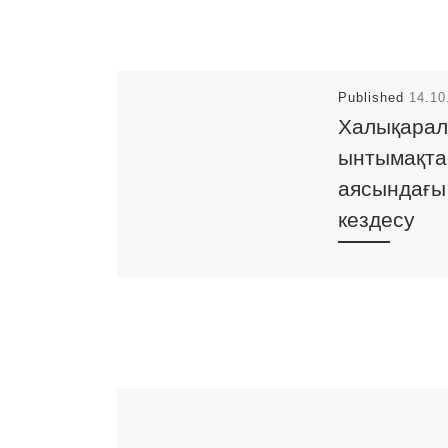
Published
14.10
Халықарал
ынтымақта
аясындағы
кездесу
2019 жылдың 1
қазанында ЖО
өкілдері: ҒР жә
жөніндегі проре
Смолькина жән
«Руханият» ғы
зерттеу ортал
директоры А. У