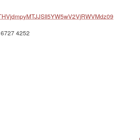
wd=THVjdmpyMTJJSll5YW5wV2VjRWVMdz09
 6727 4252