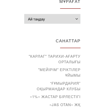
МҰРАҒАТ
Мұрағат
САНАТТАР
"КАРЛАГ" ТАРИХИ-АҒАРТУ
ОРТАЛЫҒЫ
"МЕЙІРІМ" ЕРІКТІЛЕР
ҰЙЫМЫ
“ҒҰМЫРДАРИЯ”
ОҚЫРМАНДАР КЛУБЫ
«1%» ЖАСТАР БІРЛЕСТІГІ
«JAS OTAN» ЖҚ