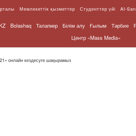
орталы
Мемлекеттік қызметтер
Студенттер үйі
AI-San
KZ
Bolashaq
Талапкер
Білім алу
Ғылым
Тәрбие
Центр «Mass Media»
021» онлайн кездесуге шақырамыз