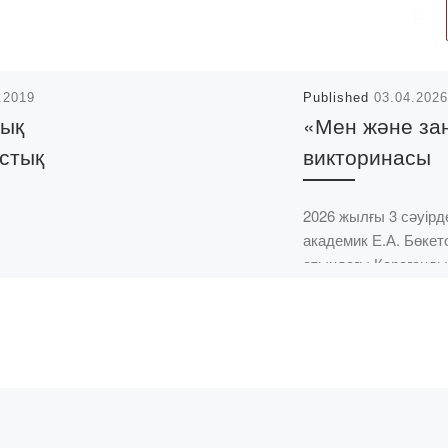
.2019
Published
03.04.2026
ық
«Мен және за
стық
викторинасы
2026 жылғы 3 сәуірд
академик Е.А. Бөкет
атындағы Қарағанды
1
зерттеу университет
О
базасында «Мен жә
не ХС
заң» атты байқау өтт
ктор Т. П.
Байқауға «Bolashaq»
е
Академиясынан Еро
лыми-
[…]
ығының
.