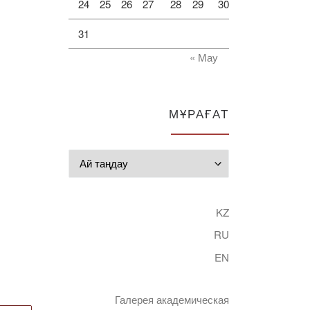
24
25
26
27
28
29
30
31
« Мау
МҰРАҒАТ
Мұрағат
KZ
RU
EN
Галерея академическая