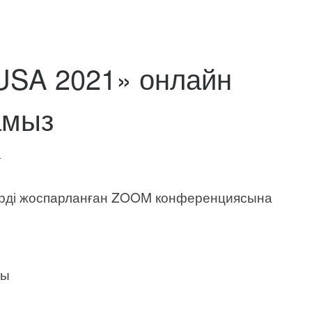
 USA 2021» онлайн
амыз
1
дерді жоспарланған ZOOM конференциясына
ты