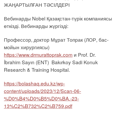
ЖАҢАРТЫЛҒАН ТӘСІЛДЕРІ
Вебинарды Nobel Қазақстан-түрік компаниясы
өткізді. Вебинарды жүргізді:
Профессор, доктор Мұрат Топрак (ЛОР, бас-
мойын хирургиясы)
https://www.drmurattoprak.com
и Prof. Dr.
İbrahim Sayın (ENT) Bakırkoy Sadi Konuk
Research & Training Hospital.
https://bolashaq.edu.kz/wp-
content/uploads/2023/12/Scan-06-
%D0%B4%D0%B5%D0%BA.-23-
13%C2%B732%C2%B759.pdf