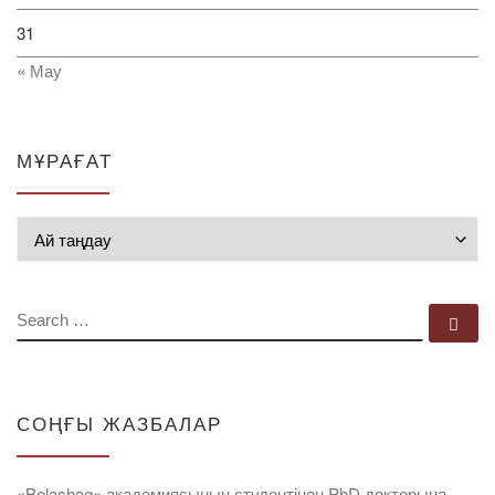
31
« Мау
МҰРАҒАТ
Мұрағат
SEARCH
Se
СОҢҒЫ ЖАЗБАЛАР
«Bolashaq» академиясының студентінен PhD докторына