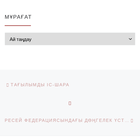
МҰРАҒАТ
Мұрағат
Post navigation
Previous post
ТАҒЫЛЫМДЫ ІС-ШАРА
BACK TO POST LIST
Ne
РЕСЕЙ ФЕДЕРАЦИЯСЫНДАҒЫ ДӨҢГЕЛЕК ҮСТЕЛГЕ ҚАТЫСУ