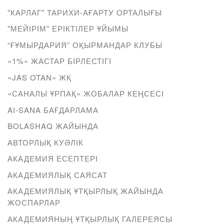
"КАРЛАГ" ТАРИХИ-АҒАРТУ ОРТАЛЫҒЫ
"МЕЙІРІМ" ЕРІКТІЛЕР ҰЙЫМЫ
“ҒҰМЫРДАРИЯ” ОҚЫРМАНДАР КЛУБЫ
«1%» ЖАСТАР БІРЛЕСТІГІ
«JAS OTAN» ЖҚ
«САНАЛЫ ҰРПАҚ» ЖОБАЛАР КЕҢСЕСІ
AI-SANA БАҒДАРЛАМА
BOLASHAQ ЖАЙЫНДА
АВТОРЛЫҚ КУӘЛІК
АКАДЕМИЯ ЕСЕПТЕРІ
АКАДЕМИЯЛЫҚ САЯСАТ
АКАДЕМИЯЛЫҚ ҰТҚЫРЛЫҚ ЖАЙЫНДА
ЖОСПАРЛАР
АКАДЕМИЯНЫҢ ҰТҚЫРЛЫҚ ГАЛЕРЕЯСЫ