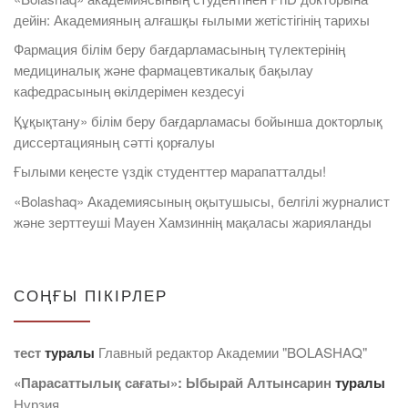
дейін: Академияның алғашқы ғылыми жетістігінің тарихы
Фармация білім беру бағдарламасының түлектерінің
медициналық және фармацевтикалық бақылау
кафедрасының өкілдерімен кездесуі
Құқықтану» білім беру бағдарламасы бойынша докторлық
диссертацияның сәтті қорғалуы
Ғылыми кеңесте үздік студенттер марапатталды!
«Bolashaq» Академиясының оқытушысы, белгілі журналист
және зерттеуші Мауен Хамзиннің мақаласы жарияланды
СОҢҒЫ ПІКІРЛЕР
тест
туралы
Главный редактор Академии "BOLASHAQ"
«Парасаттылық сағаты»: Ыбырай Алтынсарин
туралы
Нұрзия