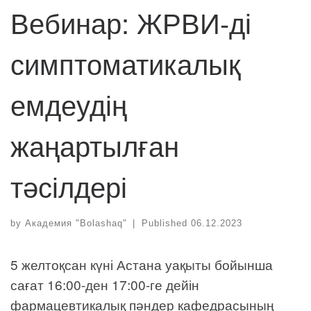
Вебинар: ЖРВИ-ді
симптоматикалық
емдеудің
жаңартылған
тәсілдері
by
Академия "Bolashaq"
|
Published
06.12.2023
5 желтоқсан күні Астана уақыты бойынша
сағат 16:00-ден 17:00-ге дейін
фармацевтикалық пәндер кафедрасының