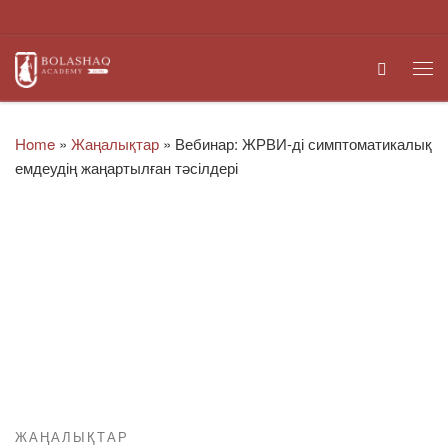
Skip to content
Search
Me
Home
»
Жаңалықтар
»
Вебинар: ЖРВИ-ді симптоматикалық
емдеудің жаңартылған тәсілдері
ЖАҢАЛЫҚТАР