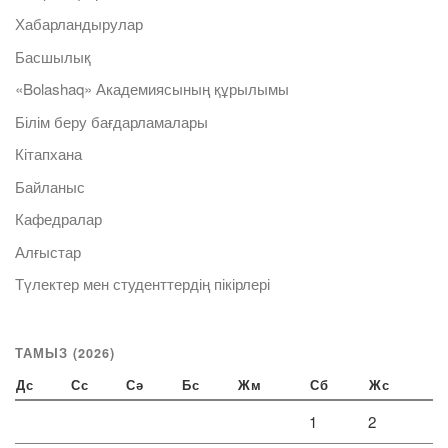
Хабарландырулар
Басшылық
«Bolashaq» Академиясының құрылымы
Білім беру бағдарламалары
Кітапхана
Байланыс
Кафедралар
Алғыстар
Түлектер мен студенттердің пікірлері
ТАМЫЗ (2026)
Дс
Сс
Сә
Бс
Жм
Сб
Жс
1
2