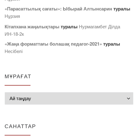
«Парасаттылық сағаты»: Ыбырай Алтынсарин
туралы
Нұрзия
Кітапхана жаңалықтары
туралы
Нурмагамбет Дiлда
ИН-18-2к
«Жаңа форматтағы болашақ педагог-2021»
туралы
Несібелі
МҰРАҒАТ
Мұрағат
САНАТТАР