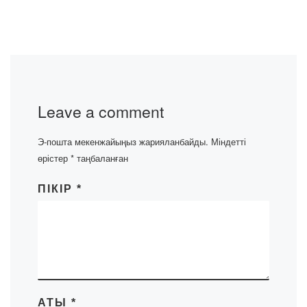
Leave a comment
Э-пошта мекенжайыңыз жарияланбайды.
Міндетті
өрістер
*
таңбаланған
ПІКІР
*
АТЫ
*