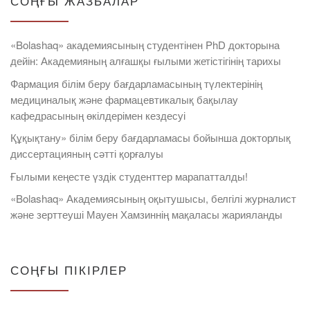
СОҢҒЫ ЖАЗБАЛАР
«Bolashaq» академиясының студентінен PhD докторына
дейін: Академияның алғашқы ғылыми жетістігінің тарихы
Фармация білім беру бағдарламасының түлектерінің
медициналық және фармацевтикалық бақылау
кафедрасының өкілдерімен кездесуі
Құқықтану» білім беру бағдарламасы бойынша докторлық
диссертацияның сәтті қорғалуы
Ғылыми кеңесте үздік студенттер марапатталды!
«Bolashaq» Академиясының оқытушысы, белгілі журналист
және зерттеуші Мауен Хамзиннің мақаласы жарияланды
СОҢҒЫ ПІКІРЛЕР