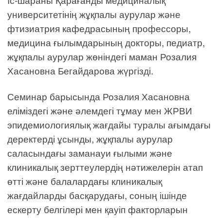
университетінің жұқпалы аурулар және
фтизиатрия кафедрасының профессоры,
медицина ғылымдарының докторы, педиатр,
жұқпалы аурулар жөніндегі маман Розалия
Хасановна Бегайдарова жүргізді.
Семинар барысында Розалия Хасановна
еліміздегі және әлемдегі тұмау мен ЖРВИ
эпидемиологиялық жағдайы туралы ағымдағы
деректерді ұсынды, жұқпалы аурулар
саласындағы заманауи ғылыми және
клиникалық зерттеулердің нәтижелерін атап
өтті және балалардағы клиникалық
жағдайларды басқарудағы, соның ішінде
ескерту белгілері мен қауіп факторларын