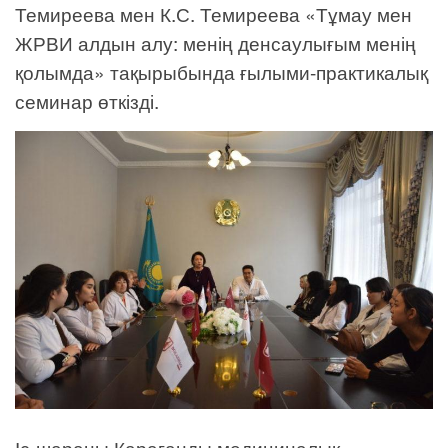
Темиреева мен К.С. Темиреева «Тұмау мен
ЖРВИ алдын алу: менің денсаулығым менің
қолымда» тақырыбында ғылыми-практикалық
семинар өткізді.
Іс-шараны Қарағанды ​​медициналық