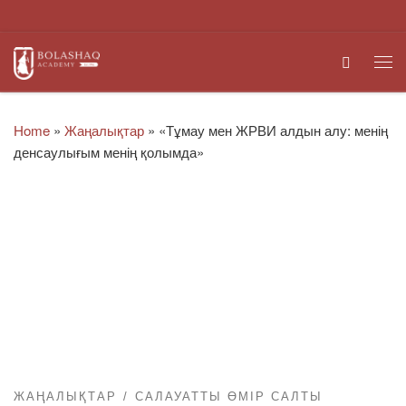
Skip to content
Search
Me
Home
»
Жаңалықтар
»
«Тұмау мен ЖРВИ алдын алу: менің
денсаулығым менің қолымда»
ЖАҢАЛЫҚТАР
САЛАУАТТЫ ӨМІР САЛТЫ