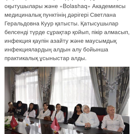
оқытушылары және «Bolashaq» Академиясы
медициналық пунктінің дәрігері Светлана
Геральдовна Куур қатысты. Қатысушылар
белсенді түрде сұрақтар қойып, пікір алмасып,
инфекция қаупін азайту және маусымдық
инфекциялардың алдын алу бойынша
практикалық ұсыныстар алды.