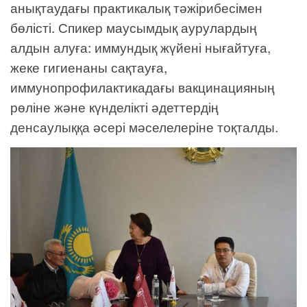
анықтаудағы практикалық тәжірибесімен
бөлісті. Спикер маусымдық аурулардың
алдын алуға: иммундық жүйені нығайтуға,
жеке гигиенаны сақтауға,
иммунопрофилактикадағы вакцинацияның
рөліне және күнделікті әдеттердің
денсаулыққа әсері мәселелеріне тоқталды.