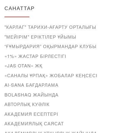
САНАТТАР
"КАРЛАГ" ТАРИХИ-АҒАРТУ ОРТАЛЫҒЫ
"МЕЙІРІМ" ЕРІКТІЛЕР ҰЙЫМЫ
“ҒҰМЫРДАРИЯ” ОҚЫРМАНДАР КЛУБЫ
«1%» ЖАСТАР БІРЛЕСТІГІ
«JAS OTAN» ЖҚ
«САНАЛЫ ҰРПАҚ» ЖОБАЛАР КЕҢСЕСІ
AI-SANA БАҒДАРЛАМА
BOLASHAQ ЖАЙЫНДА
АВТОРЛЫҚ КУӘЛІК
АКАДЕМИЯ ЕСЕПТЕРІ
АКАДЕМИЯЛЫҚ САЯСАТ