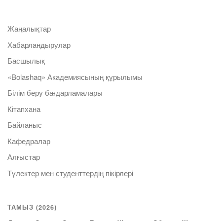
Жаңалықтар
Хабарландырулар
Басшылық
«Bolashaq» Академиясының құрылымы
Білім беру бағдарламалары
Кітапхана
Байланыс
Кафедралар
Алғыстар
Түлектер мен студенттердің пікірлері
ТАМЫЗ (2026)