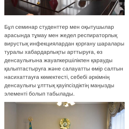
Бұл семинар студенттер мен оқытушылар
арасында тұмау мен жедел респираторлық
вирустық инфекциялардан қорғану шаралары
туралы хабардарлықты арттыруға, өз
денсаулығына жауапкершілікпен қарауды
қалыптастыруға және салауатты өмір салтын
насихаттауға көмектесті, себебі әркімнің
денсаулығы ұлттық қауіпсіздіктің маңызды
элементі болып табылады.