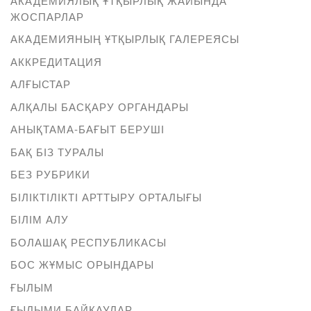
АКАДЕМИЯЛЫҚ ҰТҚЫРЛЫҚ ЖАЙЫНДА
ЖОСПАРЛАР
АКАДЕМИЯНЫҢ ҰТҚЫРЛЫҚ ГАЛЕРЕЯСЫ
АККРЕДИТАЦИЯ
АЛҒЫСТАР
АЛҚАЛЫ БАСҚАРУ ОРГАНДАРЫ
АНЫҚТАМА-БАҒЫТ БЕРУШІ
БАҚ БІЗ ТУРАЛЫ
БЕЗ РУБРИКИ
БІЛІКТІЛІКТІ АРТТЫРУ ОРТАЛЫҒЫ
БІЛІМ АЛУ
БОЛАШАҚ РЕСПУБЛИКАСЫ
БОС ЖҰМЫС ОРЫНДАРЫ
ҒЫЛЫМ
ҒЫЛЫМИ БАЙҚАУЛАР