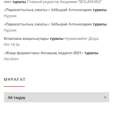
тест
туралы
Главный редактор Академии "BOLASHAQ"
«Парасаттылық сағаты»: Ыбырай Алтынсарин
туралы
Нұрзия
«Парасаттылық сағаты»: Ыбырай Алтынсарин
туралы
Нұрзия
Кітапхана жаңалықтары
туралы
Нурмагамбет Дiлда
ИН-18-2к
«Жаңа форматтағы болашақ педагог-2021»
туралы
Несібелі
МҰРАҒАТ
Мұрағат