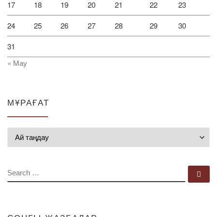
17
18
19
20
21
22
23
24
25
26
27
28
29
30
31
« Мау
МҰРАҒАТ
Мұрағат
SEARCH
Se