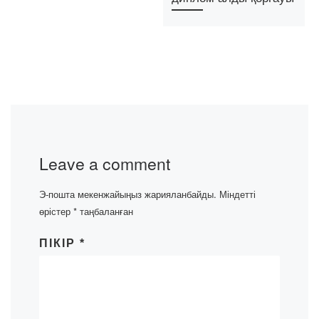
Leave a comment
Э-пошта мекенжайыңыз жарияланбайды.
Міндетті
өрістер
*
таңбаланған
ПІКІР
*