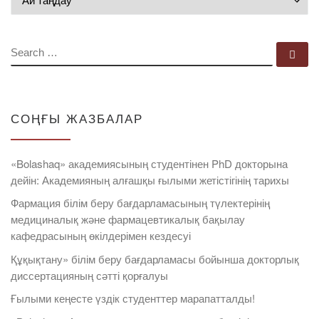
SEARCH
Se
СОҢҒЫ ЖАЗБАЛАР
«Bolashaq» академиясының студентінен PhD докторына
дейін: Академияның алғашқы ғылыми жетістігінің тарихы
Фармация білім беру бағдарламасының түлектерінің
медициналық және фармацевтикалық бақылау
кафедрасының өкілдерімен кездесуі
Құқықтану» білім беру бағдарламасы бойынша докторлық
диссертацияның сәтті қорғалуы
Ғылыми кеңесте үздік студенттер марапатталды!