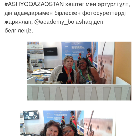
#ASHYQQAZAQSTAN хештегімен әртүрлі ұлт,
дін адамдарымен бірлескен фотосуреттерді
жариялап, @academy_bolashaq деп
белгілеңіз.