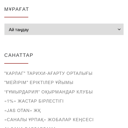
МҰРАҒАТ
Мұрағат
САНАТТАР
"КАРЛАГ" ТАРИХИ-АҒАРТУ ОРТАЛЫҒЫ
"МЕЙІРІМ" ЕРІКТІЛЕР ҰЙЫМЫ
“ҒҰМЫРДАРИЯ” ОҚЫРМАНДАР КЛУБЫ
«1%» ЖАСТАР БІРЛЕСТІГІ
«JAS OTAN» ЖҚ
«САНАЛЫ ҰРПАҚ» ЖОБАЛАР КЕҢСЕСІ