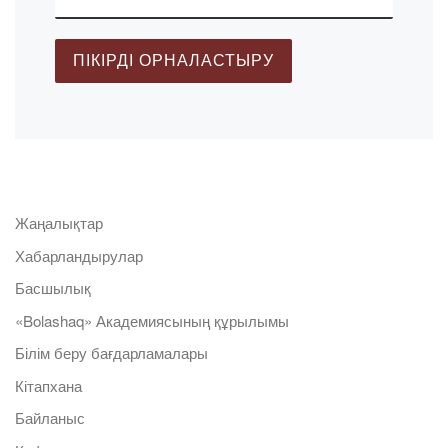
Жаңалықтар
Хабарландырулар
Басшылық
«Bolashaq» Академиясының құрылымы
Білім беру бағдарламалары
Кітапхана
Байланыс