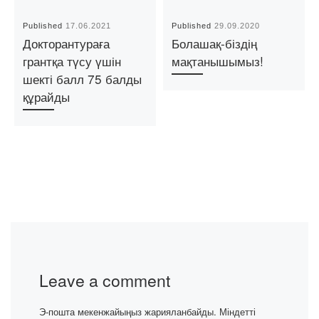
Published
17.06.2021
Published
29.09.2020
Докторантураға
Болашақ-біздің
грантқа түсу үшін
мақтанышымыз!
шекті балл 75 балды
құрайды
Leave a comment
Э-пошта мекенжайыңыз жарияланбайды.
Міндетті