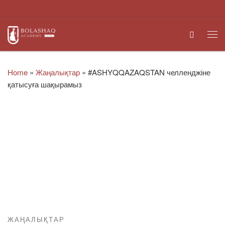
Skip to content
Search
Me
Home
»
Жаңалықтар
»
#ASHYQQAZAQSTAN челленджіне
қатысуға шақырамыз
ЖАҢАЛЫҚТАР