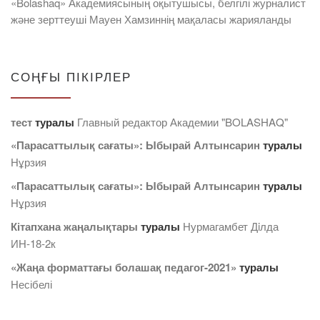
«Bolashaq» Академиясының оқытушысы, белгілі журналист
және зерттеуші Мауен Хамзиннің мақаласы жарияланды
СОҢҒЫ ПІКІРЛЕР
тест
туралы
Главный редактор Академии "BOLASHAQ"
«Парасаттылық сағаты»: Ыбырай Алтынсарин
туралы
Нұрзия
«Парасаттылық сағаты»: Ыбырай Алтынсарин
туралы
Нұрзия
Кітапхана жаңалықтары
туралы
Нурмагамбет Дiлда
ИН-18-2к
«Жаңа форматтағы болашақ педагог-2021»
туралы
Несібелі