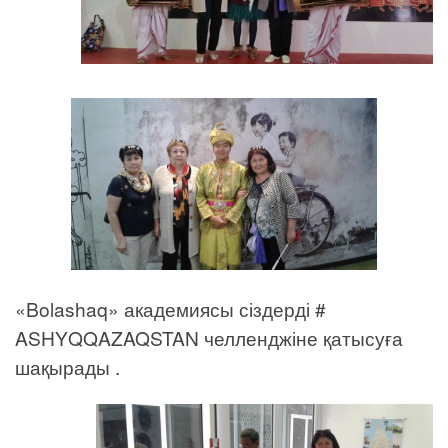
«Bolashaq» академиясы сіздерді #
ASHYQQAZAQSTAN челленджіне қатысуға
шақырады .