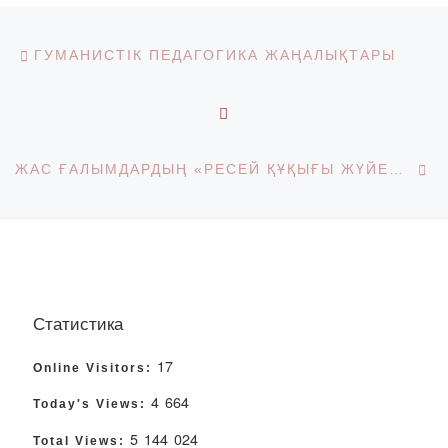
Post navigation
Previous post
ГУМАНИСТІК ПЕДАГОГИКА ЖАҢАЛЫҚТАРЫ
BACK TO POST LIST
Ne
ЖАС ҒАЛЫМДАРДЫҢ «РЕСЕЙ ҚҰҚЫҒЫ ЖҮЙЕСІНДЕГІ ДӘСТҮРЛЕР МЕН ИННОВАЦИЯЛАР» ҒПК-ГЕ ҚАТЫСУЫ
Статистика
17
Online Visitors:
4 664
Today's Views:
5 144 024
Total Views: