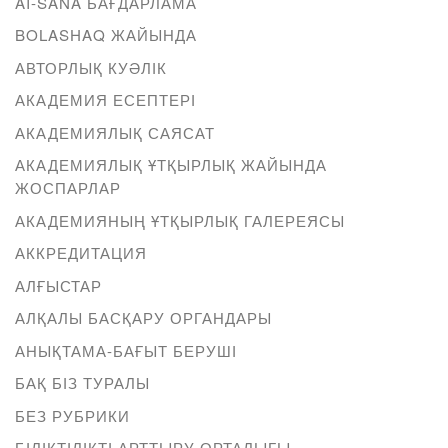
AI-SANA БАҒДАРЛАМА
BOLASHAQ ЖАЙЫНДА
АВТОРЛЫҚ КУӘЛІК
АКАДЕМИЯ ЕСЕПТЕРІ
АКАДЕМИЯЛЫҚ САЯСАТ
АКАДЕМИЯЛЫҚ ҰТҚЫРЛЫҚ ЖАЙЫНДА
ЖОСПАРЛАР
АКАДЕМИЯНЫҢ ҰТҚЫРЛЫҚ ГАЛЕРЕЯСЫ
АККРЕДИТАЦИЯ
АЛҒЫСТАР
АЛҚАЛЫ БАСҚАРУ ОРГАНДАРЫ
АНЫҚТАМА-БАҒЫТ БЕРУШІ
БАҚ БІЗ ТУРАЛЫ
БЕЗ РУБРИКИ
БІЛІКТІЛІКТІ АРТТЫРУ ОРТАЛЫҒЫ