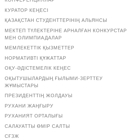
КУРАТОР КЕҢЕСІ
ҚАЗАҚСТАН СТУДЕНТТЕРІНІҢ АЛЬЯНСЫ
МЕКТЕП ТҮЛЕКТЕРІНЕ АРНАЛҒАН КОНКУРСТАР
МЕН ОЛИМПИАДАЛАР
МЕМЛЕКЕТТІК ҚЫЗМЕТТЕР
НОРМАТИВТІ ҚҰЖАТТАР
ОҚУ-ӘДІСТЕМЕЛІК КЕҢЕС
ОҚЫТУШЫЛАРДЫҢ ҒЫЛЫМИ-ЗЕРТТЕУ
ЖҰМЫСТАРЫ
ПРЕЗИДЕНТТІҢ ЖОЛДАУЫ
РУХАНИ ЖАҢҒЫРУ
РУХАНИЯТ ОРТАЛЫҒЫ
САЛАУАТТЫ ӨМІР САЛТЫ
СҒЗЖ