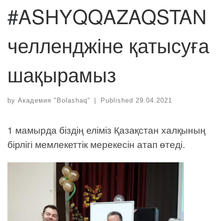
#ASHYQQAZAQSTAN
челленджіне қатысуға
шақырамыз
by
Академия "Bolashaq"
|
Published
29.04.2021
1 мамырда біздің еліміз Қазақстан халқының
бірлігі мемлекеттік мерекесін атап өтеді.