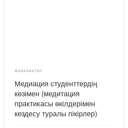
әсерлер өте жағымды. Олар медиаторлардың жұмысы,
медитациялық келісімдердің маңыздылығы туралы
егжей-тегжейлі айтып берді. Өз жұмысын орындаудағы
ғы табандылықтары мен еңбекқорлықтары таң
қалдырады. Осындай мазмұнды жұмыс үшін көп рахмет.
дПМНО-23-1к тобының студенті Наталья Василевич
Пікірталас алаңы «Медиация. Екі жақтың татуласуы» өте
мазмұнды және пайдалы болды. Ол […]
ЖАҢАЛЫҚТАР
Медиация студенттердің
көзімен (медитация
практикасы өкілдерімен
кездесу туралы пікірлер)