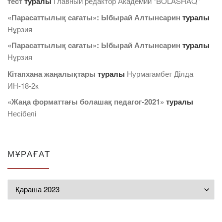
тест
туралы
Главный редактор Академии "BOLASHAQ"
«Парасаттылық сағаты»: Ыбырай Алтынсарин
туралы
Нұрзия
«Парасаттылық сағаты»: Ыбырай Алтынсарин
туралы
Нұрзия
Кітапхана жаңалықтары
туралы
Нурмагамбет Дiлда
ИН-18-2к
«Жаңа форматтағы болашақ педагог-2021»
туралы
Несібелі
МҰРАҒАТ
Мұрағат