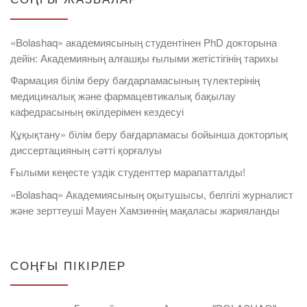
«Bolashaq» академиясының студентінен PhD докторына
дейін: Академияның алғашқы ғылыми жетістігінің тарихы
Фармация білім беру бағдарламасының түлектерінің
медициналық және фармацевтикалық бақылау
кафедрасының өкілдерімен кездесуі
Құқықтану» білім беру бағдарламасы бойынша докторлық
диссертацияның сәтті қорғалуы
Ғылыми кеңесте үздік студенттер марапатталды!
«Bolashaq» Академиясының оқытушысы, белгілі журналист
және зерттеуші Мауен Хамзиннің мақаласы жарияланды
СОҢҒЫ ПІКІРЛЕР