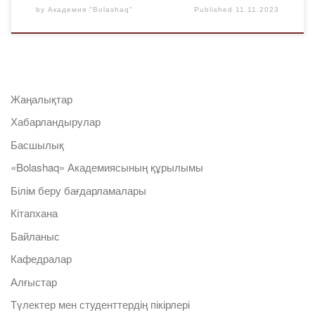
by
Академия "Bolashaq"
Published
11.11.2023
Жаңалықтар
Хабарландырулар
Басшылық
«Bolashaq» Академиясының құрылымы
Білім беру бағдарламалары
Кітапхана
Байланыс
Кафедралар
Алғыстар
Түлектер мен студенттердің пікірлері