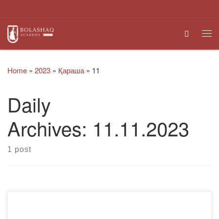
Skip to content
Search
Me
Home
»
2023
»
Қараша
»
11
Daily
Archives:
11.11.2023
1 post
Медиация саласының өкілдерімен кездесуден алған