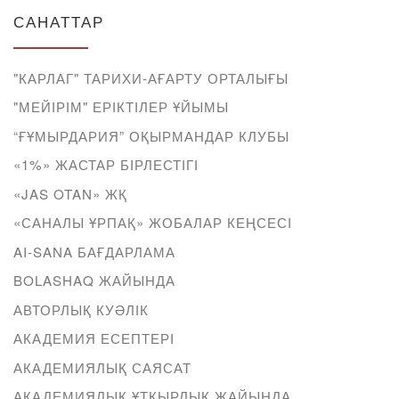
САНАТТАР
"КАРЛАГ" ТАРИХИ-АҒАРТУ ОРТАЛЫҒЫ
"МЕЙІРІМ" ЕРІКТІЛЕР ҰЙЫМЫ
“ҒҰМЫРДАРИЯ” ОҚЫРМАНДАР КЛУБЫ
«1%» ЖАСТАР БІРЛЕСТІГІ
«JAS OTAN» ЖҚ
«САНАЛЫ ҰРПАҚ» ЖОБАЛАР КЕҢСЕСІ
AI-SANA БАҒДАРЛАМА
BOLASHAQ ЖАЙЫНДА
АВТОРЛЫҚ КУӘЛІК
АКАДЕМИЯ ЕСЕПТЕРІ
АКАДЕМИЯЛЫҚ САЯСАТ
АКАДЕМИЯЛЫҚ ҰТҚЫРЛЫҚ ЖАЙЫНДА