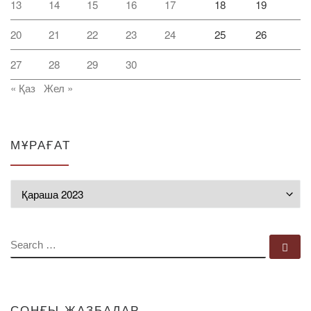
13
14
15
16
17
18
19
20
21
22
23
24
25
26
27
28
29
30
« Қаз
Жел »
МҰРАҒАТ
Мұрағат
SEARCH
Se
СОҢҒЫ ЖАЗБАЛАР