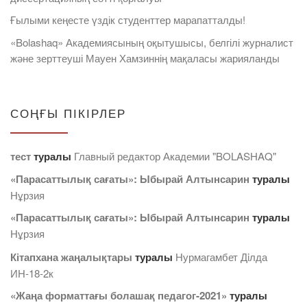
Ғылыми кеңесте үздік студенттер марапатталды!
«Bolashaq» Академиясының оқытушысы, белгілі журналист
және зерттеуші Мауен Хамзиннің мақаласы жарияланды
СОҢҒЫ ПІКІРЛЕР
тест
туралы
Главный редактор Академии "BOLASHAQ"
«Парасаттылық сағаты»: Ыбырай Алтынсарин
туралы
Нұрзия
«Парасаттылық сағаты»: Ыбырай Алтынсарин
туралы
Нұрзия
Кітапхана жаңалықтары
туралы
Нурмагамбет Дiлда
ИН-18-2к
«Жаңа форматтағы болашақ педагог-2021»
туралы