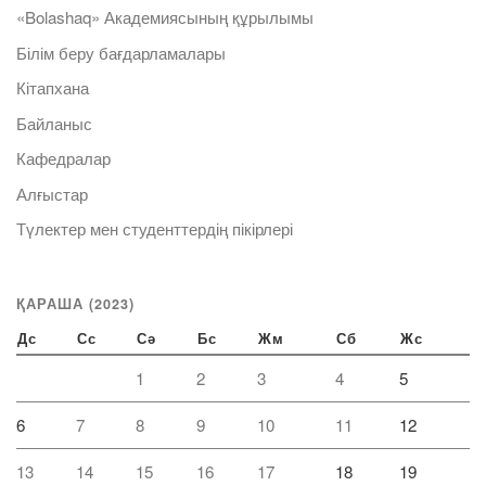
«Bolashaq» Академиясының құрылымы
Білім беру бағдарламалары
Кітапхана
Байланыс
Кафедралар
Алғыстар
Түлектер мен студенттердің пікірлері
ҚАРАША (2023)
Дс
Сс
Сә
Бс
Жм
Сб
Жс
1
2
3
4
5
6
7
8
9
10
11
12
13
14
15
16
17
18
19