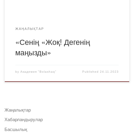
марапаттау рәсімдері өткізілді. Форум жұмысының
барысында […]
ЖАҢАЛЫҚТАР
«Сенің «Жоқ! Дегенің
маңызды»
by
Академия "Bolashaq"
Published
24.11.2023
Жаңалықтар
Хабарландырулар
Басшылық