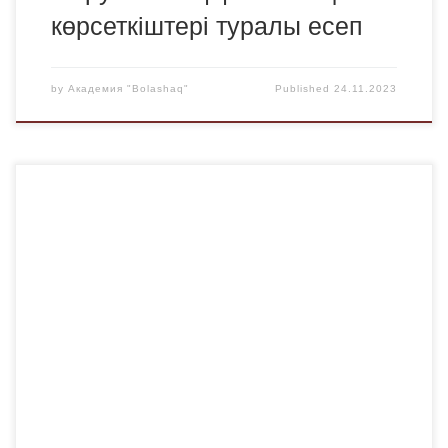
көрсеткіштері туралы есеп
by
Академия "Bolashaq"
Published
24.11.2023
23.11.23 ж. фармацевтика кафедрасында діни
экстремизмнің алдын алу бойынша кураторлық сағат
өткізілді. Студенттер адам құқықтары мен
бостандықтарын қамтамасыз ету және жазаның
бұлтартпастығы, экстремистік көріністерге және
терроризм қаупіне қарсы іс-қимыл бойынша алдын алу
жұмыстарының қажеттілігі туралы өз пікірлерін білдірді.