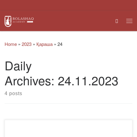
Skip to content
Search
Me
Home
»
2023
»
Қараша
»
24
Daily
Archives:
24.11.2023
4 posts
Темекі шегу тарихынан Еуропаға темекіні XVI ғасырда