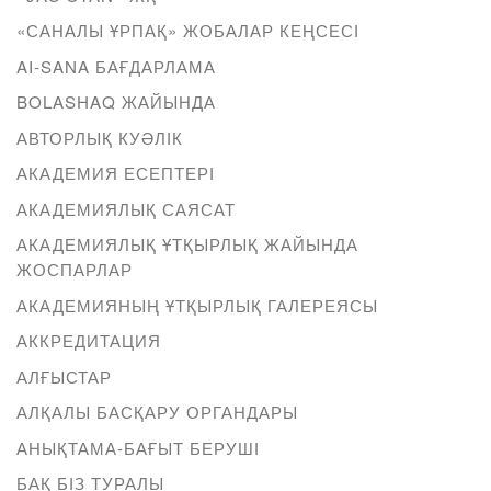
«САНАЛЫ ҰРПАҚ» ЖОБАЛАР КЕҢСЕСІ
AI-SANA БАҒДАРЛАМА
BOLASHAQ ЖАЙЫНДА
АВТОРЛЫҚ КУӘЛІК
АКАДЕМИЯ ЕСЕПТЕРІ
АКАДЕМИЯЛЫҚ САЯСАТ
АКАДЕМИЯЛЫҚ ҰТҚЫРЛЫҚ ЖАЙЫНДА
ЖОСПАРЛАР
АКАДЕМИЯНЫҢ ҰТҚЫРЛЫҚ ГАЛЕРЕЯСЫ
АККРЕДИТАЦИЯ
АЛҒЫСТАР
АЛҚАЛЫ БАСҚАРУ ОРГАНДАРЫ
АНЫҚТАМА-БАҒЫТ БЕРУШІ
БАҚ БІЗ ТУРАЛЫ