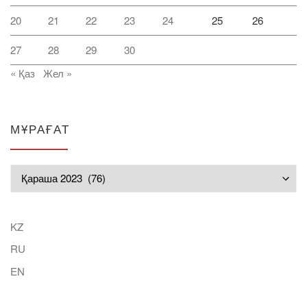
20
21
22
23
24
25
26
27
28
29
30
« Қаз
Жел »
МҰРАҒАТ
Мұрағат
KZ
RU
EN