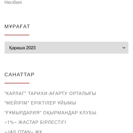
Несібелі
МҰРАҒАТ
Мұрағат
САНАТТАР
"КАРЛАГ" ТАРИХИ-АҒАРТУ ОРТАЛЫҒЫ
"МЕЙІРІМ" ЕРІКТІЛЕР ҰЙЫМЫ
“ҒҰМЫРДАРИЯ” ОҚЫРМАНДАР КЛУБЫ
«1%» ЖАСТАР БІРЛЕСТІГІ
«JAS OTAN» ЖҚ