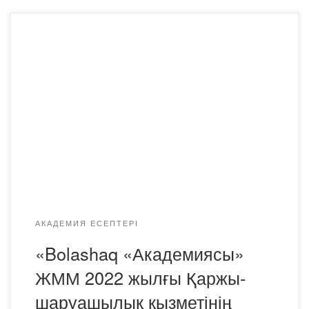
«Bolashaq «Академиясы» ЖММ Қаржы-шаруашылық
қызметінің көрсеткіштері туралы есеп
АКАДЕМИЯ ЕСЕПТЕРІ
«Bolashaq «Академиясы»
ЖММ 2022 жылғы Қаржы-
шаруашылық қызметінің