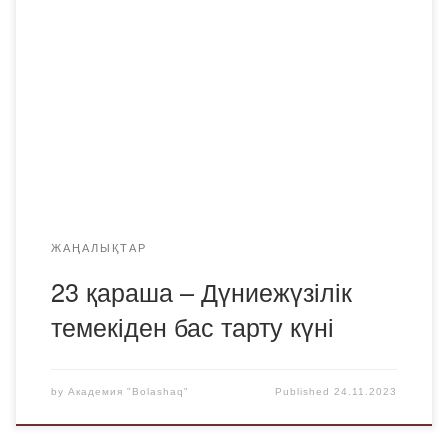
Христофор Колумб енгізген. «Темекі» сөзі темекі
провинциясында өсірілген және темекі шегуге
қолданылатын шөптің атауынан шыққан. «Темекі шегу»
сөзі түтін, смрад, чад дегенді білдіретін «темекі шегудің»
түбірлік негізінен шыққан. XVI ғ. Еуропада темекінің
таралуымен сипатталады. Темекінің негізгі компоненті-
Жан Нико есімімен аталатын никотин. Жан Никоның […]
ЖАҢАЛЫҚТАР
23 қараша – Дүниежүзілік
темекіден бас тарту күні
by
Академия "Bolashaq"
Published
24.11.2023