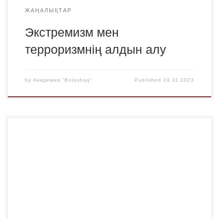
ЖАҢАЛЫҚТАР
Экстремизм мен
терроризмнің алдын алу
by
Академия "Bolashaq"
Published
24.11.2023
23 қараша күні ҚР ІІМ Б.Бейсенов атындағы Қарағанды
академиясында жастар арасында сыбайлас
жемқорлыққа қарсы мәдениетті қалыптастыру
мақсатында сыбайлас жемқорлыққа қарсы форум
өткізілді. Форумға Ю-23-2 тобының студенттері мен топ
кураторы Л.М.Жунусова қатысты. Форум аясында белгілі
қоғам қайраткерлері сөз сөйлеп, облыстық жемқорлыққа
қарсы бейнероликтер байқауының жеңімпаздарын