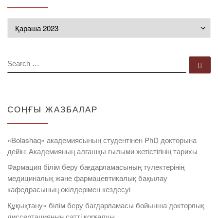
Мұрағат
SEARCH
Se
СОҢҒЫ ЖАЗБАЛАР
«Bolashaq» академиясының студентінен PhD докторына
дейін: Академияның алғашқы ғылыми жетістігінің тарихы
Фармация білім беру бағдарламасының түлектерінің
медициналық және фармацевтикалық бақылау
кафедрасының өкілдерімен кездесуі
Құқықтану» білім беру бағдарламасы бойынша докторлық
диссертацияның сәтті қорғалуы