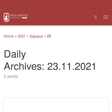
Skip to content
Search
Me
Home
»
2021
»
Қараша
»
23
Daily
Archives:
23.11.2021
2 posts