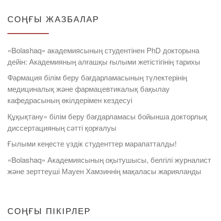
СОҢҒЫ ЖАЗБАЛАР
«Bolashaq» академиясының студентінен PhD докторына
дейін: Академияның алғашқы ғылыми жетістігінің тарихы
Фармация білім беру бағдарламасының түлектерінің
медициналық және фармацевтикалық бақылау
кафедрасының өкілдерімен кездесуі
Құқықтану» білім беру бағдарламасы бойынша докторлық
диссертацияның сәтті қорғалуы
Ғылыми кеңесте үздік студенттер марапатталды!
«Bolashaq» Академиясының оқытушысы, белгілі журналист
және зерттеуші Мауен Хамзиннің мақаласы жарияланды
СОҢҒЫ ПІКІРЛЕР