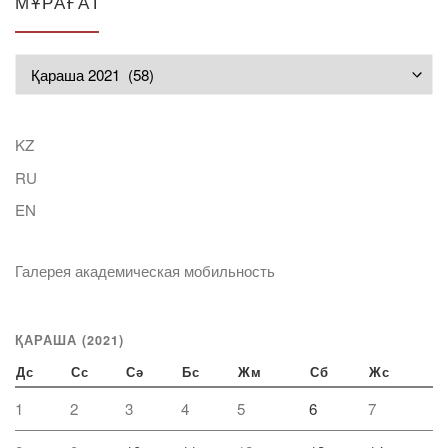
МҰРАҒАТ
Мұрағат
KZ
RU
EN
Галерея академическая мобильность
ҚАРАША (2021)
Дс
Сс
Сә
Бс
Жм
Сб
Жс
1
2
3
4
5
6
7