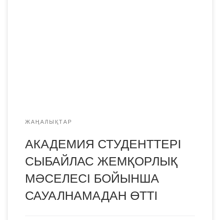
Сыбайлас жемқорлыққа қарсы іс-қимыл агенттігі
департаментінің өкілдері сауалнама жүргізді.
ЖАҢАЛЫҚТАР
АКАДЕМИЯ СТУДЕНТТЕРІ
СЫБАЙЛАС ЖЕМҚОРЛЫҚ
МӘСЕЛЕСІ БОЙЫНША
САУАЛНАМАДАН ӨТТІ