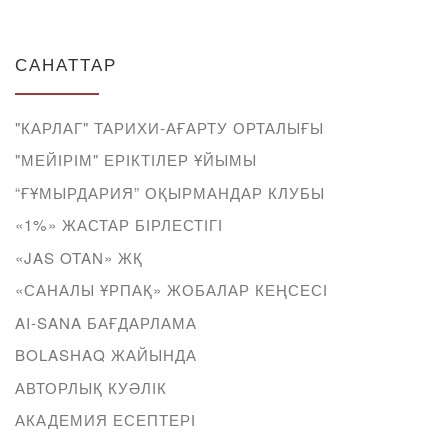
САНАТТАР
"КАРЛАГ" ТАРИХИ-АҒАРТУ ОРТАЛЫҒЫ
"МЕЙІРІМ" ЕРІКТІЛЕР ҰЙЫМЫ
“ҒҰМЫРДАРИЯ” ОҚЫРМАНДАР КЛУБЫ
«1%» ЖАСТАР БІРЛЕСТІГІ
«JAS OTAN» ЖҚ
«САНАЛЫ ҰРПАҚ» ЖОБАЛАР КЕҢСЕСІ
AI-SANA БАҒДАРЛАМА
BOLASHAQ ЖАЙЫНДА
АВТОРЛЫҚ КУӘЛІК
АКАДЕМИЯ ЕСЕПТЕРІ