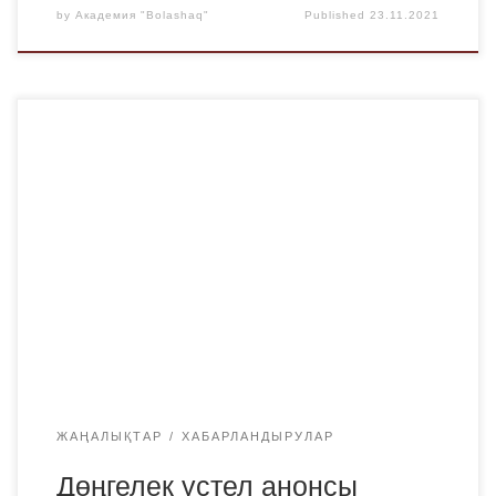
by
Академия "Bolashaq"
Published
23.11.2021
2021 жылдың 24 қарашасында сағат 14.00 – де
фармацевтикалық пәндер кафедрасы «Мемлекет
байлығы-халық денсаулығы» тақырыбында дөңгелек
үстел өткізеді. Қатысушылардың назарына келесі
баяндамалар ұсынылады: Бегайдарова Роза Хасановна,
ҚМУ КЕАҚ жұқпалы аурулар және фтизиатрия
кафедрасының еңбек сіңірген профессоры, м.ғ.д., РЖА
академигі. «СOVID-19 -дың өзекті мәселелері.
Клиникасы. Емі. Вакцина жасау». Беркімбаева Жанар
Жаркенова, […]
ЖАҢАЛЫҚТАР
ХАБАРЛАНДЫРУЛАР
Дөңгелек үстел анонсы