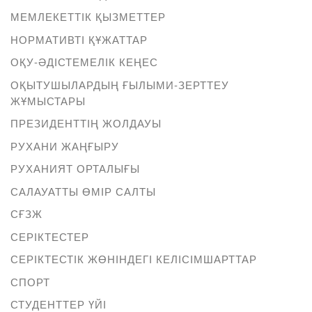
МЕМЛЕКЕТТІК ҚЫЗМЕТТЕР
НОРМАТИВТІ ҚҰЖАТТАР
ОҚУ-ӘДІСТЕМЕЛІК КЕҢЕС
ОҚЫТУШЫЛАРДЫҢ ҒЫЛЫМИ-ЗЕРТТЕУ
ЖҰМЫСТАРЫ
ПРЕЗИДЕНТТІҢ ЖОЛДАУЫ
РУХАНИ ЖАҢҒЫРУ
РУХАНИЯТ ОРТАЛЫҒЫ
САЛАУАТТЫ ӨМІР САЛТЫ
СҒЗЖ
СЕРІКТЕСТЕР
СЕРІКТЕСТІК ЖӨНІНДЕГІ КЕЛІСІМШАРТТАР
СПОРТ
СТУДЕНТТЕР ҮЙІ