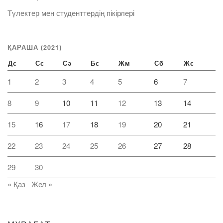
Түлектер мен студенттердің пікірлері
ҚАРАША (2021)
Дс
Сс
Сә
Бс
Жм
Сб
Жс
1
2
3
4
5
6
7
8
9
10
11
12
13
14
15
16
17
18
19
20
21
22
23
24
25
26
27
28
29
30
« Қаз
Жел »