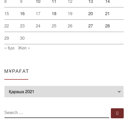
8
9
10
11
12
13
14
15
16
17
18
19
20
21
22
23
24
25
26
27
28
29
30
« Қаз
Жел »
МҰРАҒАТ
Мұрағат
SEARCH
Se