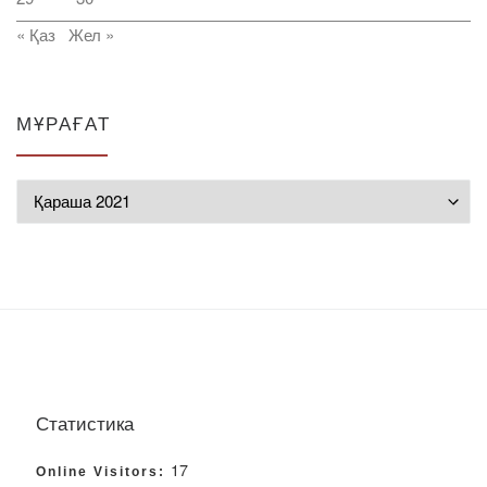
« Қаз
Жел »
МҰРАҒАТ
Мұрағат
Статистика
17
Online Visitors: