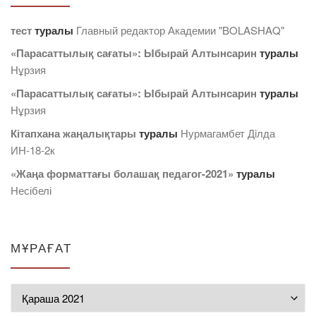
тест
туралы
Главный редактор Академии "BOLASHAQ"
«Парасаттылық сағаты»: Ыбырай Алтынсарин
туралы
Нұрзия
«Парасаттылық сағаты»: Ыбырай Алтынсарин
туралы
Нұрзия
Кітапхана жаңалықтары
туралы
Нурмагамбет Дiлда
ИН-18-2к
«Жаңа форматтағы болашақ педагог-2021»
туралы
Несібелі
МҰРАҒАТ
Мұрағат