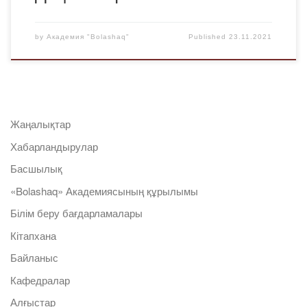
by
Академия "Bolashaq"
Published
23.11.2021
Жаңалықтар
Хабарландырулар
Басшылық
«Bolashaq» Академиясының құрылымы
Білім беру бағдарламалары
Кітапхана
Байланыс
Кафедралар
Алғыстар