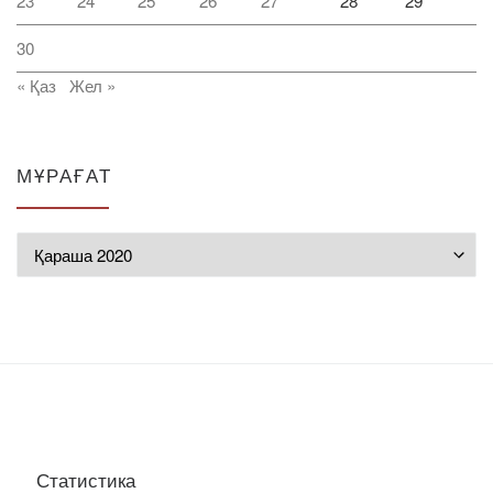
23
24
25
26
27
28
29
30
« Қаз
Жел »
МҰРАҒАТ
Мұрағат
Статистика