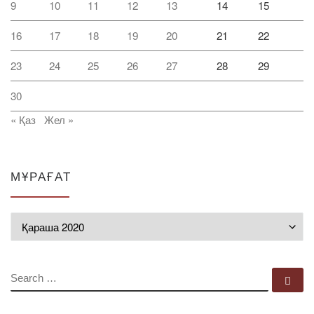
9
10
11
12
13
14
15
16
17
18
19
20
21
22
23
24
25
26
27
28
29
30
« Қаз
Жел »
МҰРАҒАТ
Мұрағат
SEARCH
Se