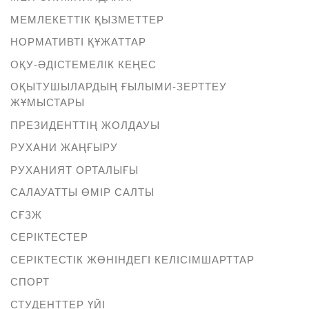
МЕМЛЕКЕТТІК ҚЫЗМЕТТЕР
НОРМАТИВТІ ҚҰЖАТТАР
ОҚУ-ӘДІСТЕМЕЛІК КЕҢЕС
ОҚЫТУШЫЛАРДЫҢ ҒЫЛЫМИ-ЗЕРТТЕУ
ЖҰМЫСТАРЫ
ПРЕЗИДЕНТТІҢ ЖОЛДАУЫ
РУХАНИ ЖАҢҒЫРУ
РУХАНИЯТ ОРТАЛЫҒЫ
САЛАУАТТЫ ӨМІР САЛТЫ
СҒЗЖ
СЕРІКТЕСТЕР
СЕРІКТЕСТІК ЖӨНІНДЕГІ КЕЛІСІМШАРТТАР
СПОРТ
СТУДЕНТТЕР ҮЙІ