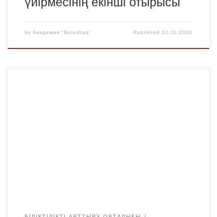
үйірмесінің екінші отырысы
by
Академия "Bolashaq"
Published
02.11.2020
ҚР Президенті Қасым-Жомарт Кемелұлы Тоқаев
«Сындарлы қоғамдық диалог – Қазақстанның
тұрақтылығы мен өркендеуінің негізі» атты Қазақстан
халқына Жолдауында білім беру саласындағы
басымдықтарды белгіледі. Жолдауда талантты
оқушылардың қабілеттерін анықтау, дамытудағы
басымдықтардың негізгі мазмұны атап өтілді. Осыған
байланысты Қазақстан Республикасы Білім және ғылым
министрлігі, «Дарын» республикалық ғылыми-
практикалық орталығы, «Bilim-órkenieti» ұлттық
инновациялық ғылыми-зерттеу […]
БІЛІКТІЛІКТІ АРТТЫРУ ОРТАЛЫҒЫ