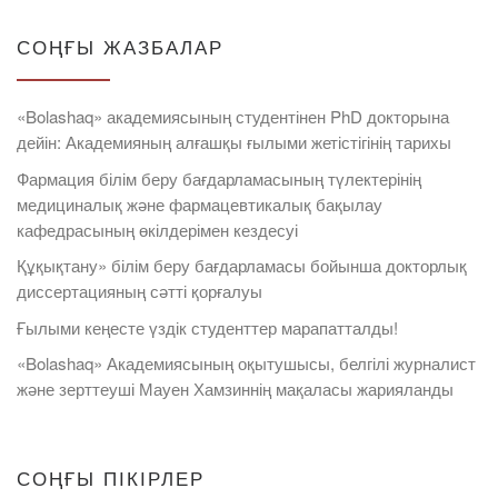
СОҢҒЫ ЖАЗБАЛАР
«Bolashaq» академиясының студентінен PhD докторына
дейін: Академияның алғашқы ғылыми жетістігінің тарихы
Фармация білім беру бағдарламасының түлектерінің
медициналық және фармацевтикалық бақылау
кафедрасының өкілдерімен кездесуі
Құқықтану» білім беру бағдарламасы бойынша докторлық
диссертацияның сәтті қорғалуы
Ғылыми кеңесте үздік студенттер марапатталды!
«Bolashaq» Академиясының оқытушысы, белгілі журналист
және зерттеуші Мауен Хамзиннің мақаласы жарияланды
СОҢҒЫ ПІКІРЛЕР