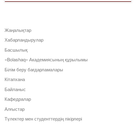
Жаңалықтар
Хабарландырулар
Басшылық
«Bolashaq» Академиясының құрылымы
Білім беру бағдарламалары
Кітапхана
Байланыс
Кафедралар
Алғыстар
Түлектер мен студенттердің пікірлері