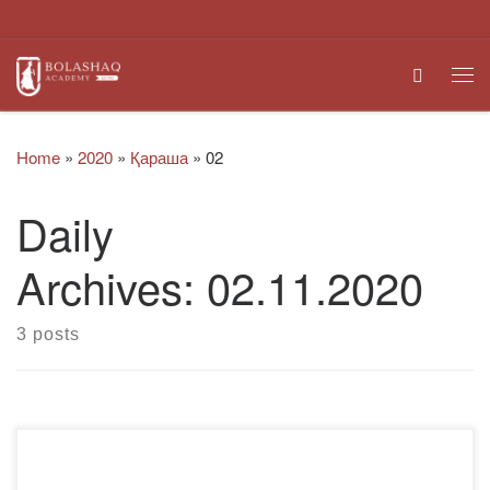
Skip to content
Search
Me
Home
»
2020
»
Қараша
»
02
Daily
Archives:
02.11.2020
3 posts
Сыбайлас жемқорлыққа қарсы іс-қимыл агенттігі аралас