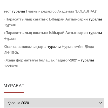
тест
туралы
Главный редактор Академии "BOLASHAQ"
«Парасаттылық сағаты»: Ыбырай Алтынсарин
туралы
Нұрзия
«Парасаттылық сағаты»: Ыбырай Алтынсарин
туралы
Нұрзия
Кітапхана жаңалықтары
туралы
Нурмагамбет Дiлда
ИН-18-2к
«Жаңа форматтағы болашақ педагог-2021»
туралы
Несібелі
МҰРАҒАТ
Мұрағат