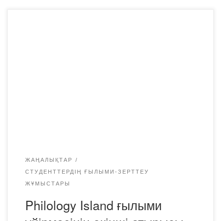
Күзгі меланхолия жойылады, себебі қазір уақыт…
осындай. -Көрпеге оранып, сүйікті фильмді түпнұсқада
көріңіз, қайтадан шет тілін үйренуге кірісіңіз (неміс /
француз тілдеріңіз қалай болып жатыр?), – Өзіңізге
ыстық шай құйып алып, кітап әлеміне еніңіз, сонымен
қатар пайдалы шеберлікті игеру және сүйікті
туындыларыңызды талқылау үшін Philology аралына
ауыса аласыз!⠀ 2020 жылдың […]
ЖАҢАЛЫҚТАР
СТУДЕНТТЕРДІҢ ҒЫЛЫМИ-ЗЕРТТЕУ
ЖҰМЫСТАРЫ
Philology Island ғылыми