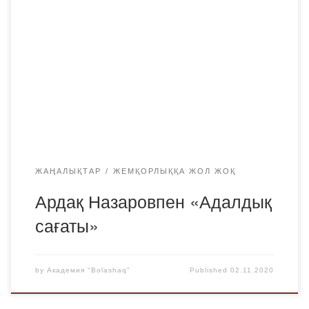
жекпе-жектен үш дүркін әлем чемпионы, кәсіби спортшы
Ардақ Назаровпен кезекті онлайн «Адалдық сағатын»
өткізді. «Bilashaq» академиясының студенттері онлайн
кездесуге белсене қатысты. Бейне дәрістің кейіпкері
өзінің спорттық қызметін 1991 жылы грек-рим күресі
секциясынан бастаған. А.Назаров өзінің алдағы мансабы
барысында жақсы нәтижелерге қол жеткізді және
көптеген […]
ЖАҢАЛЫҚТАР
ЖЕМҚОРЛЫҚҚА ЖОЛ ЖОҚ
Ардақ Назаровпен «Адалдық
сағаты»
by
Академия "Bolashaq"
Published
02.11.2020