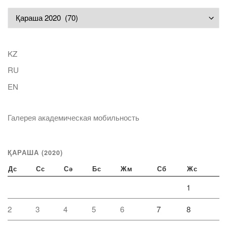
Мұрағат
KZ
RU
EN
Галерея академическая мобильность
ҚАРАША (2020)
Дс
Сс
Сә
Бс
Жм
Сб
Жс
1
2
3
4
5
6
7
8