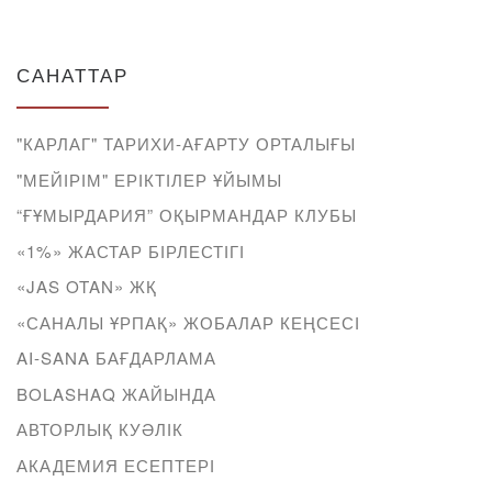
САНАТТАР
"КАРЛАГ" ТАРИХИ-АҒАРТУ ОРТАЛЫҒЫ
"МЕЙІРІМ" ЕРІКТІЛЕР ҰЙЫМЫ
“ҒҰМЫРДАРИЯ” ОҚЫРМАНДАР КЛУБЫ
«1%» ЖАСТАР БІРЛЕСТІГІ
«JAS OTAN» ЖҚ
«САНАЛЫ ҰРПАҚ» ЖОБАЛАР КЕҢСЕСІ
AI-SANA БАҒДАРЛАМА
BOLASHAQ ЖАЙЫНДА
АВТОРЛЫҚ КУӘЛІК
АКАДЕМИЯ ЕСЕПТЕРІ