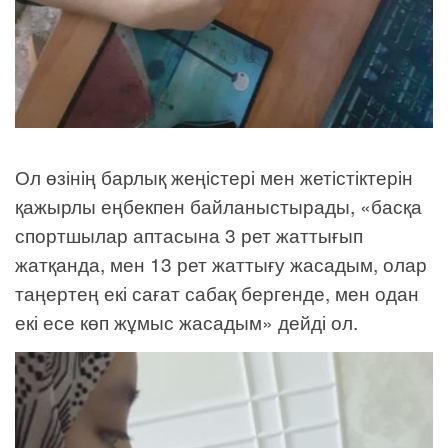
Ол өзінің барлық жеңістері мен жетістіктерін
қажырлы еңбекпен байланыстырады, «басқа
спортшылар аптасына 3 рет жаттығып
жатқанда, мен 13 рет жаттығу жасадым, олар
таңертең екі сағат сабақ бергенде, мен одан
екі есе көп жұмыс жасадым» дейді ол.