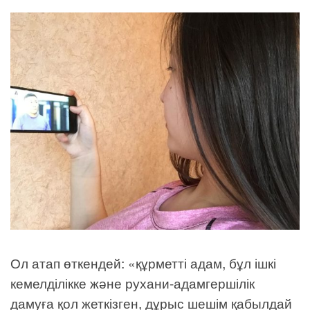
Ол атап өткендей: «құрметті адам, бұл ішкі
кемелділікке және рухани-адамгершілік
дамуға қол жеткізген, дұрыс шешім қабылдай