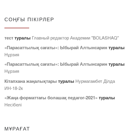
СОҢҒЫ ПІКІРЛЕР
тест
туралы
Главный редактор Академии "BOLASHAQ"
«Парасаттылық сағаты»: Ыбырай Алтынсарин
туралы
Нұрзия
«Парасаттылық сағаты»: Ыбырай Алтынсарин
туралы
Нұрзия
Кітапхана жаңалықтары
туралы
Нурмагамбет Дiлда
ИН-18-2к
«Жаңа форматтағы болашақ педагог-2021»
туралы
Несібелі
МҰРАҒАТ