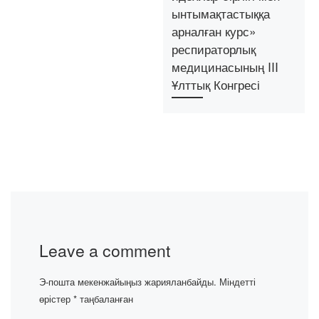
ынтымақтастыққа
арналған курс»
респираторлық
медицинасының III
Ұлттық Конгресі
Leave a comment
Э-пошта мекенжайыңыз жарияланбайды.
Міндетті
өрістер
*
таңбаланған