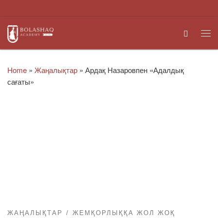
Skip to content
Search
Me
Home
»
Жаңалықтар
»
Ардақ Назаровпен «Адалдық
сағаты»
ЖАҢАЛЫҚТАР
ЖЕМҚОРЛЫҚҚА ЖОЛ ЖОҚ