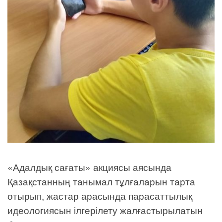
«Адалдық сағаты» акциясы аясында
Қазақстанның танымал тұлғаларын тарта
отырып, жастар арасында парасаттылық
идеологиясын ілгерілету жалғастырылатын