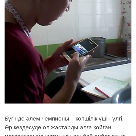
Бүгінде әлем чемпионы – көпшілік үшін үлгі.
Әр кездесуде ол жастарды алға қойған
мақсаттарына жету үшін аянбай еңбек етуге,