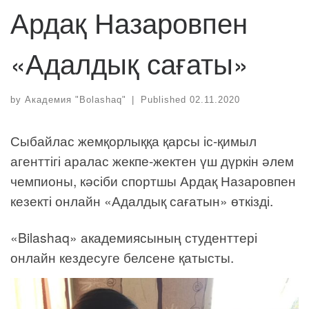
Ардақ Назаровпен
«Адалдық сағаты»
by
Академия "Bolashaq"
|
Published
02.11.2020
Сыбайлас жемқорлыққа қарсы іс-қимыл
агенттігі аралас жекпе-жектен үш дүркін әлем
чемпионы, кәсіби спортшы Ардақ Назаровпен
кезекті онлайн «Адалдық сағатын» өткізді.
«Bilashaq» академиясының студенттері
онлайн кездесуге белсене қатысты.