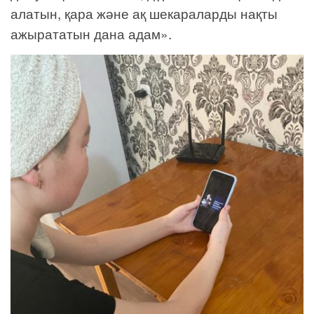
алатын, қара және ақ шекараларды нақты
ажырататын дана адам».