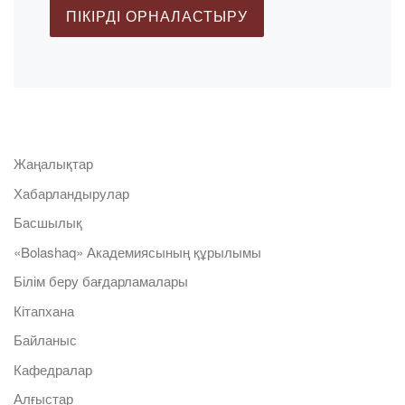
Жаңалықтар
Хабарландырулар
Басшылық
«Bolashaq» Академиясының құрылымы
Білім беру бағдарламалары
Кітапхана
Байланыс
Кафедралар
Алғыстар