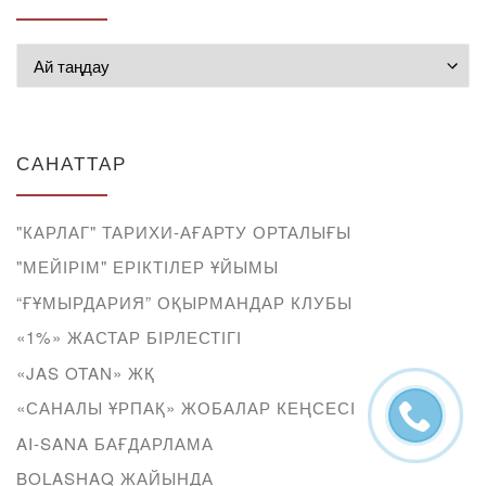
Мұрағат
САНАТТАР
"КАРЛАГ" ТАРИХИ-АҒАРТУ ОРТАЛЫҒЫ
"МЕЙІРІМ" ЕРІКТІЛЕР ҰЙЫМЫ
“ҒҰМЫРДАРИЯ” ОҚЫРМАНДАР КЛУБЫ
«1%» ЖАСТАР БІРЛЕСТІГІ
«JAS OTAN» ЖҚ
«САНАЛЫ ҰРПАҚ» ЖОБАЛАР КЕҢСЕСІ
AI-SANA БАҒДАРЛАМА
BOLASHAQ ЖАЙЫНДА