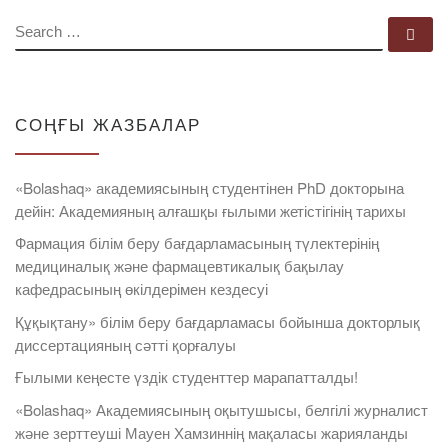
SEARCH
Se
СОҢҒЫ ЖАЗБАЛАР
«Bolashaq» академиясының студентінен PhD докторына
дейін: Академияның алғашқы ғылыми жетістігінің тарихы
Фармация білім беру бағдарламасының түлектерінің
медициналық және фармацевтикалық бақылау
кафедрасының өкілдерімен кездесуі
Құқықтану» білім беру бағдарламасы бойынша докторлық
диссертацияның сәтті қорғалуы
Ғылыми кеңесте үздік студенттер марапатталды!
«Bolashaq» Академиясының оқытушысы, белгілі журналист
және зерттеуші Мауен Хамзиннің мақаласы жарияланды