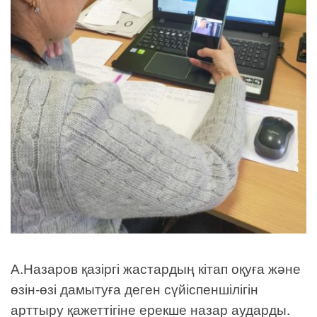
А.Назаров қазіргі жастардың кітап оқуға және
өзін-өзі дамытуға деген сүйіспеншілігін
арттыру қажеттігіне ерекше назар аударды.