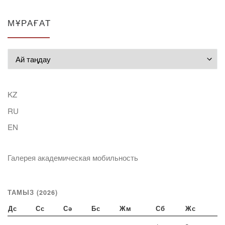
МҰРАҒАТ
Мұрағат
KZ
RU
EN
Галерея академическая мобильность
ТАМЫЗ (2026)
Дс
Сс
Сә
Бс
Жм
Сб
Жс