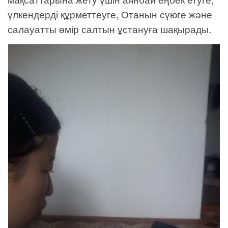
үлкендерді құрметтеуге, Отанын сүюге және
салауатты өмір салтын ұстануға шақырады.