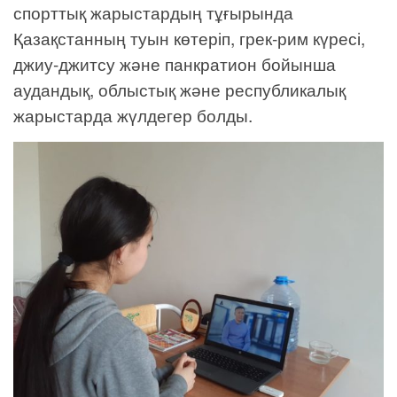
спорттық жарыстардың тұғырында
Қазақстанның туын көтеріп, грек-рим күресі,
джиу-джитсу және панкратион бойынша
аудандық, облыстық және республикалық
жарыстарда жүлдегер болды.