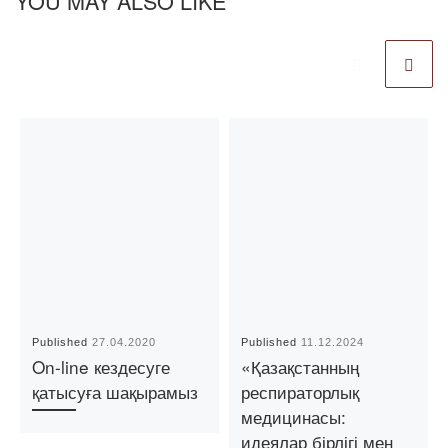
YOU MAY ALSO LIKE
Published
27.04.2020
Published
11.12.2024
On-line кездесуге
«Қазақстанның
қатысуға шақырамыз
респираторлық
медицинасы:
идеялар бірлігі мен