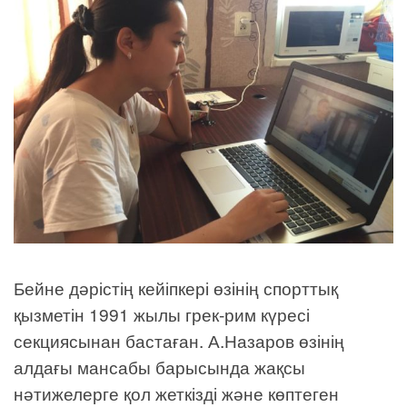
Бейне дәрістің кейіпкері өзінің спорттық
қызметін 1991 жылы грек-рим күресі
секциясынан бастаған. А.Назаров өзінің
алдағы мансабы барысында жақсы
нәтижелерге қол жеткізді және көптеген