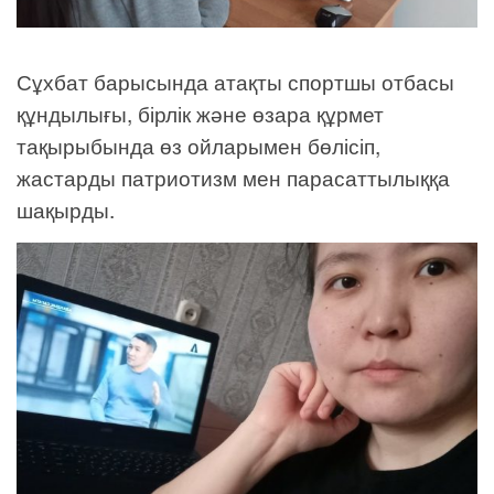
Сұхбат барысында атақты спортшы отбасы
құндылығы, бірлік және өзара құрмет
тақырыбында өз ойларымен бөлісіп,
жастарды патриотизм мен парасаттылыққа
шақырды.