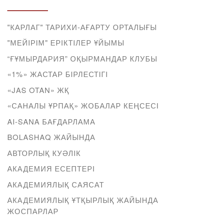
"КАРЛАГ" ТАРИХИ-АҒАРТУ ОРТАЛЫҒЫ
"МЕЙІРІМ" ЕРІКТІЛЕР ҰЙЫМЫ
“ҒҰМЫРДАРИЯ” ОҚЫРМАНДАР КЛУБЫ
«1%» ЖАСТАР БІРЛЕСТІГІ
«JAS OTAN» ЖҚ
«САНАЛЫ ҰРПАҚ» ЖОБАЛАР КЕҢСЕСІ
AI-SANA БАҒДАРЛАМА
BOLASHAQ ЖАЙЫНДА
АВТОРЛЫҚ КУӘЛІК
АКАДЕМИЯ ЕСЕПТЕРІ
АКАДЕМИЯЛЫҚ САЯСАТ
АКАДЕМИЯЛЫҚ ҰТҚЫРЛЫҚ ЖАЙЫНДА
ЖОСПАРЛАР