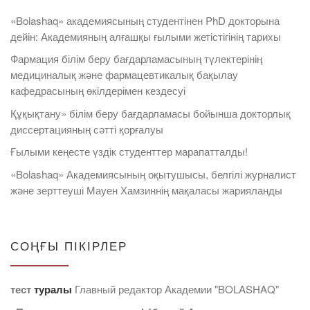
«Bolashaq» академиясының студентінен PhD докторына
дейін: Академияның алғашқы ғылыми жетістігінің тарихы
Фармация білім беру бағдарламасының түлектерінің
медициналық және фармацевтикалық бақылау
кафедрасының өкілдерімен кездесуі
Құқықтану» білім беру бағдарламасы бойынша докторлық
диссертацияның сәтті қорғалуы
Ғылыми кеңесте үздік студенттер марапатталды!
«Bolashaq» Академиясының оқытушысы, белгілі журналист
және зерттеуші Мауен Хамзиннің мақаласы жарияланды
СОҢҒЫ ПІКІРЛЕР
тест
туралы
Главный редактор Академии "BOLASHAQ"