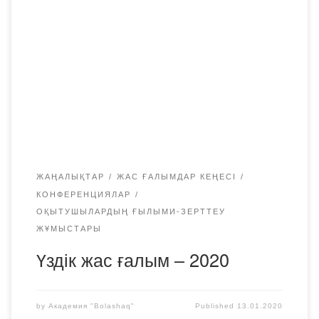
Халықаралық студенттер ассоциясының (Қазақстан, Нұр-
Сұлтан) ұйымдастырумен еліміздің жастарын қолдау
үшін қолға алынған халықаралық жоба аясында «Бөбек»
Жалпыұлттық қозғалысы» заңды тұлғалардың
қауымдастық нысанындағы бірлестігінің қолдауымен
шығарылатын «Үздік жас ғалым – 2020» атты талантты
жас ғалымдардың кітап жинағының І-ші шығарылымына
құжаттар қабылдау басталғанын хабарлаймыз! Құжаттар:
[…]
ЖАҢАЛЫҚТАР
ЖАС ҒАЛЫМДАР КЕҢЕСІ
КОНФЕРЕНЦИЯЛАР
ОҚЫТУШЫЛАРДЫҢ ҒЫЛЫМИ-ЗЕРТТЕУ
ЖҰМЫСТАРЫ
Үздік жас ғалым – 2020
by
Академия "Bolashaq"
Published
13.01.2020