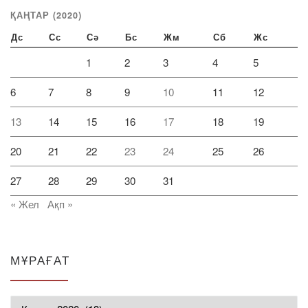
ҚАҢТАР (2020)
Дс
Сс
Сә
Бс
Жм
Сб
Жс
1
2
3
4
5
6
7
8
9
10
11
12
13
14
15
16
17
18
19
20
21
22
23
24
25
26
27
28
29
30
31
« Жел
Ақп »
МҰРАҒАТ
Мұрағат