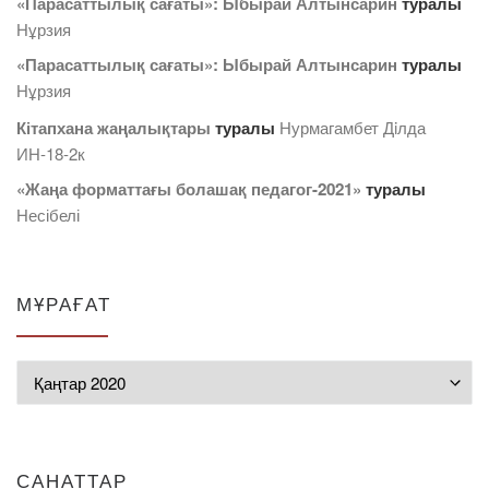
«Парасаттылық сағаты»: Ыбырай Алтынсарин
туралы
Нұрзия
«Парасаттылық сағаты»: Ыбырай Алтынсарин
туралы
Нұрзия
Кітапхана жаңалықтары
туралы
Нурмагамбет Дiлда
ИН-18-2к
«Жаңа форматтағы болашақ педагог-2021»
туралы
Несібелі
МҰРАҒАТ
Мұрағат
САНАТТАР