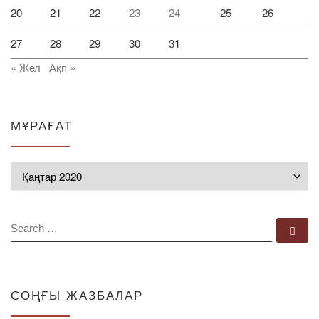
20
21
22
23
24
25
26
27
28
29
30
31
« Жел
Ақп »
МҰРАҒАТ
Мұрағат
SEARCH
Se
СОҢҒЫ ЖАЗБАЛАР