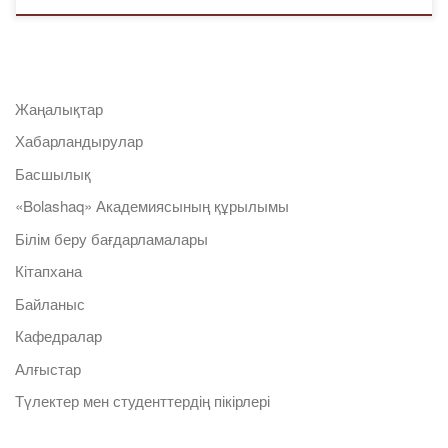
Жаңалықтар
Хабарландырулар
Басшылық
«Bolashaq» Академиясының құрылымы
Білім беру бағдарламалары
Кітапхана
Байланыс
Кафедралар
Алғыстар
Түлектер мен студенттердің пікірлері