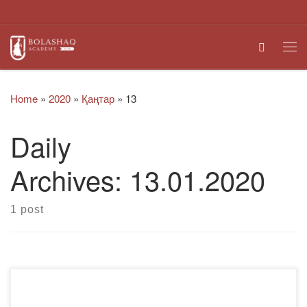
Skip to content
Search
Me
Home
»
2020
»
Қаңтар
»
13
Daily
Archives:
13.01.2020
1 post
ҚҰРМЕТТІ ЖАС ҒАЛЫМДАР, СТУДЕНТТЕР,
МАГИСТРАНТТАР ЖӘНЕ ДОКТОРАНТТАР!