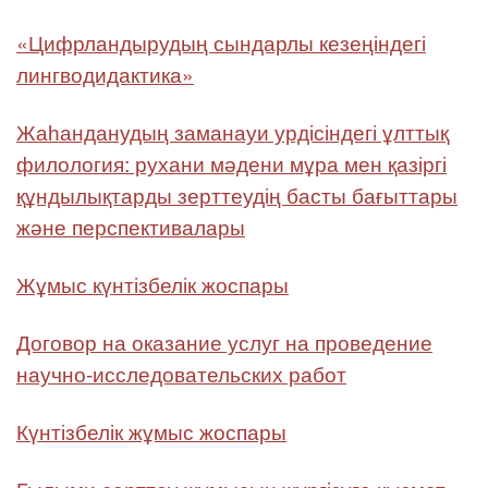
«Цифрландырудың сындарлы кезеңіндегі
лингводидактика»
Жаһанданудың заманауи урдісіндегі ұлттық
филология: рухани мәдени мұра мен қазіргі
құндылықтарды зерттеудің басты бағыттары
және перспективалары
Жұмыс күнтізбелік жоспары
Договор на оказание услуг на проведение
научно-исследовательских работ
Күнтізбелік жұмыс жоспары