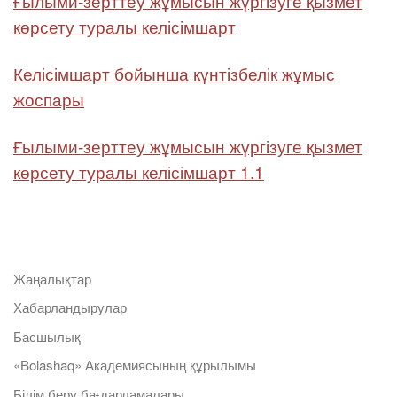
Ғылыми-зерттеу жұмысын жүргізуге қызмет
көрсету туралы келісімшарт
Келісімшарт бойынша күнтізбелік жұмыс
жоспары
Ғылыми-зерттеу жұмысын жүргізуге қызмет
көрсету туралы келісімшарт 1.1
Жаңалықтар
Хабарландырулар
Басшылық
«Bolashaq» Академиясының құрылымы
Білім беру бағдарламалары