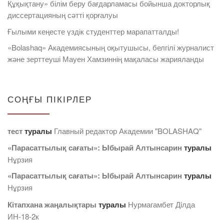
Құқықтану» білім беру бағдарламасы бойынша докторлық
диссертацияның сәтті қорғалуы
Ғылыми кеңесте үздік студенттер марапатталды!
«Bolashaq» Академиясының оқытушысы, белгілі журналист
және зерттеуші Мауен Хамзиннің мақаласы жарияланды
СОҢҒЫ ПІКІРЛЕР
тест
туралы
Главный редактор Академии "BOLASHAQ"
«Парасаттылық сағаты»: Ыбырай Алтынсарин
туралы
Нұрзия
«Парасаттылық сағаты»: Ыбырай Алтынсарин
туралы
Нұрзия
Кітапхана жаңалықтары
туралы
Нурмагамбет Дiлда
ИН-18-2к