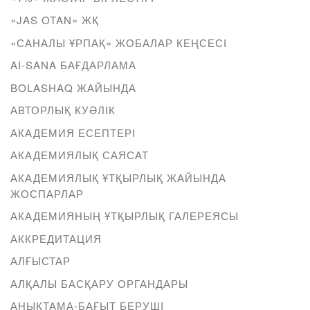
«JAS OTAN» ЖҚ
«САНАЛЫ ҰРПАҚ» ЖОБАЛАР КЕҢСЕСІ
AI-SANA БАҒДАРЛАМА
BOLASHAQ ЖАЙЫНДА
АВТОРЛЫҚ КУӘЛІК
АКАДЕМИЯ ЕСЕПТЕРІ
АКАДЕМИЯЛЫҚ САЯСАТ
АКАДЕМИЯЛЫҚ ҰТҚЫРЛЫҚ ЖАЙЫНДА
ЖОСПАРЛАР
АКАДЕМИЯНЫҢ ҰТҚЫРЛЫҚ ГАЛЕРЕЯСЫ
АККРЕДИТАЦИЯ
АЛҒЫСТАР
АЛҚАЛЫ БАСҚАРУ ОРГАНДАРЫ
АНЫҚТАМА-БАҒЫТ БЕРУШІ