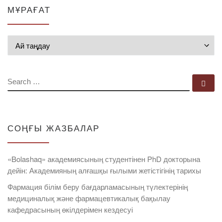
МҰРАҒАТ
Мұрағат
SEARCH
Se
СОҢҒЫ ЖАЗБАЛАР
«Bolashaq» академиясының студентінен PhD докторына
дейін: Академияның алғашқы ғылыми жетістігінің тарихы
Фармация білім беру бағдарламасының түлектерінің
медициналық және фармацевтикалық бақылау
кафедрасының өкілдерімен кездесуі