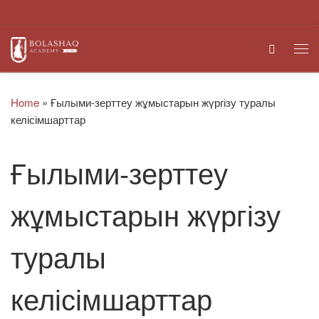
Skip to content
Search
Me
Home
»
Ғылыми-зерттеу жұмыстарын жүргізу туралы
келісімшарттар
Ғылыми-зерттеу
жұмыстарын жүргізу
туралы
келісімшарттар