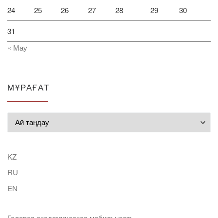
24
25
26
27
28
29
30
31
« Мау
МҰРАҒАТ
Мұрағат
KZ
RU
EN
Галерея академическая мобильность