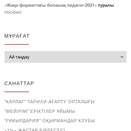
«Жаңа форматтағы болашақ педагог-2021»
туралы
Несібелі
МҰРАҒАТ
Мұрағат
САНАТТАР
"КАРЛАГ" ТАРИХИ-АҒАРТУ ОРТАЛЫҒЫ
"МЕЙІРІМ" ЕРІКТІЛЕР ҰЙЫМЫ
“ҒҰМЫРДАРИЯ” ОҚЫРМАНДАР КЛУБЫ
«1%» ЖАСТАР БІРЛЕСТІГІ