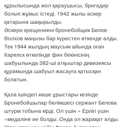
құрылысында жол қараушысы, бригадир
болып жұмыс істеді. 1942 жылы әскер
қатарына шақырылды.
Әскери крещениені бронебойщик Белов
Волхов маңызы бар күрестен өткенде алды.
Тек 1944 жылдың маусым айында оған
Карелск өткелінде фин бекінісінің
шабуылында 382-ші атқыштар дивизиясы
құрамында шабуыл жасауға қатысқан
болатын.
Қала ішіндегі көше ұрыстары кезінде
Бронебойшылар бөлімшесі сержант Белова
штурм тобына кірді. Ол үшін » Ерлігі үшін
«медаліне ие болды. Онда ол жарақат алды.
Жазылғаннан кейін Федор Антонович