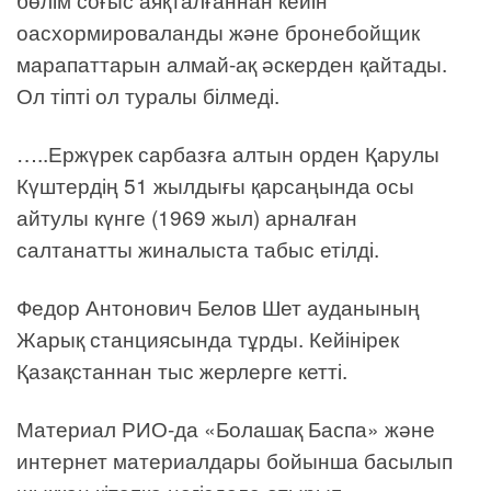
оасхормироваланды және бронебойщик
марапаттарын алмай-ақ әскерден қайтады.
Ол тіпті ол туралы білмеді.
…..Ержүрек сарбазға алтын орден Қарулы
Күштердің 51 жылдығы қарсаңында осы
айтулы күнге (1969 жыл) арналған
салтанатты жиналыста табыс етілді.
Федор Антонович Белов Шет ауданының
Жарық станциясында тұрды. Кейінірек
Қазақстаннан тыс жерлерге кетті.
Материал РИО-да «Болашақ Баспа» және
интернет материалдары бойынша басылып