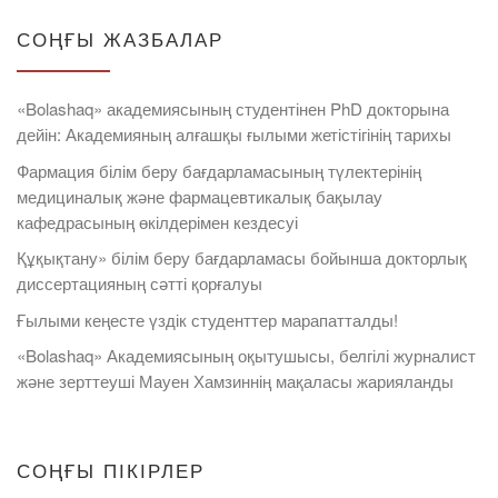
СОҢҒЫ ЖАЗБАЛАР
«Bolashaq» академиясының студентінен PhD докторына
дейін: Академияның алғашқы ғылыми жетістігінің тарихы
Фармация білім беру бағдарламасының түлектерінің
медициналық және фармацевтикалық бақылау
кафедрасының өкілдерімен кездесуі
Құқықтану» білім беру бағдарламасы бойынша докторлық
диссертацияның сәтті қорғалуы
Ғылыми кеңесте үздік студенттер марапатталды!
«Bolashaq» Академиясының оқытушысы, белгілі журналист
және зерттеуші Мауен Хамзиннің мақаласы жарияланды
СОҢҒЫ ПІКІРЛЕР