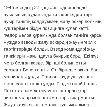
1945 жылдың 27 қаңтары одерфельде
ауылының ауданында гитлершілдер төрт
ауыр танктің қолдауымен жаяу әскер полкінің
күштерімен біздің позицияға құлап кетті.
Федор Белов құрамында болған танкіге қарсы
Руждар взводы жаяу әскердің жауынгерлік
тәртіптерінде болды. Взвод командирі жау
танкілерін жақындауға бұйрық берді. Екі жүз
метр болған кезде, бірінші болып отты
сержант Белов ашты. Ол бірнеше оқпен бас
машинаны ұрды. Павлов көздеуші үшінші
және соңғы танкті ұрды. Бірден оңай болды.
Пехотаға көмектесу үшін, пэтэрлықтар
винтовкалар мен автоматтарға жармасты.
Жау шабуылының жалпы күш-жігерімен