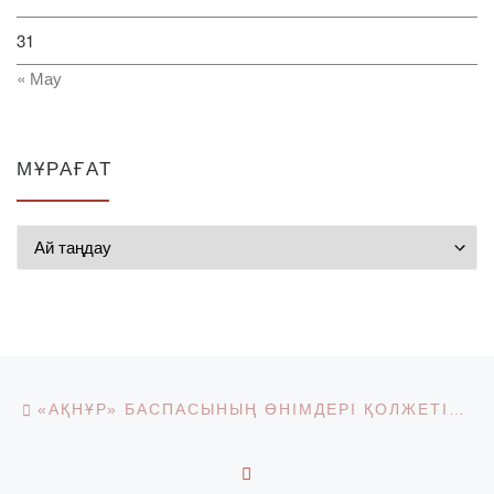
31
« Мау
МҰРАҒАТ
Мұрағат
Post navigation
Previous post
«АҚНҰР» БАСПАСЫНЫҢ ӨНІМДЕРІ ҚОЛЖЕТІМДІ
BACK TO POST LIST