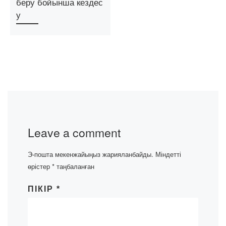
беру бойынша кездес
у
Leave a comment
Э-пошта мекенжайыңыз жарияланбайды.
Міндетті
өрістер
*
таңбаланған
ПІКІР
*