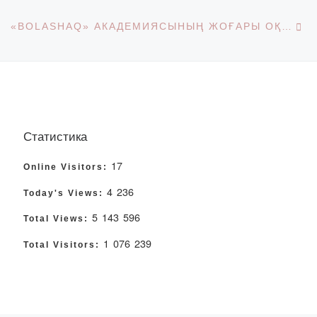
Ne
«BOLASHAQ» АКАДЕМИЯСЫНЫҢ ЖОҒАРЫ ОҚУ ОРНЫНАН КЕЙІНГІ БІЛІМ БЕРУ БАҒДАРЛАМАЛАРЫНА ҚАБЫЛДАУ (МАГИСТРАТУРА, ДОКТОРАНТУРА PHD)
Статистика
17
Online Visitors:
4 236
Today's Views:
5 143 596
Total Views:
1 076 239
Total Visitors: