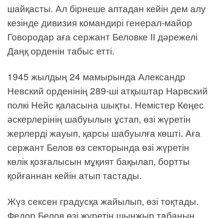
шайқасты. Ал бірнеше аптадан кейін дем алу
кезінде дивизия командирі генерал-майор
Говородар аға сержант Беловке ІІ дәрежелі
Даңқ орденін табыс етті.
1945 жылдың 24 мамырында Александр
Невский орденінің 289-ші атқыштар Нарвский
полкі Нейс қаласына шықты. Немістер Кеңес
әскерлерінің шабуылын ұстап, өзі жүретін
жерлерді жауып, қарсы шабуылға көшті. Аға
сержант Белов өз секторында өзі жүретін
көлік қозғалысын мұқият бақылап, бортты
қойғаннан кейін атып тастады.
Жүз сексен градусқа жайылып, өзі тоқтады.
Федор Белов өзі жүретін шынжыр табанын