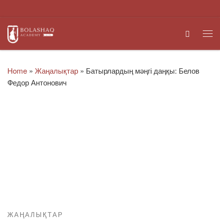
Skip to content
Search
Me
Home
»
Жаңалықтар
»
Батырлардың мәңгі даңқы: Белов
Федор Антонович
ЖАҢАЛЫҚТАР