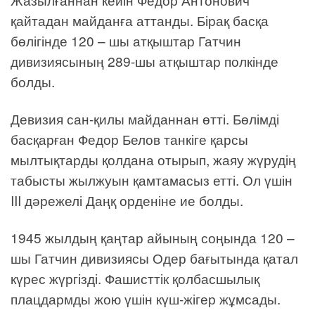
қайтадан майданға аттанды. Бірақ басқа
бөлігінде 120 – шы атқыштар Гатчин
дивизиясының 289-шы атқыштар полкінде
болды.
Девизия сан-қилы майданнан өтті. Бөлімді
басқарған Федор Белов танкіге қарсы
мылтықтарды қолдана отырып, жаяу жүрудің
табысты жылжуын қамтамасыз етті. Ол үшін
III дәрежелі Даңқ орденіне ие болды.
1945 жылдың қаңтар айының соңында 120 –
шы Гатчин дивизиясы Одер бағытында қатал
күрес жүргізді. Фашисттік қолбасшылық
плацдармды жою үшін күш-жігер жұмсады.