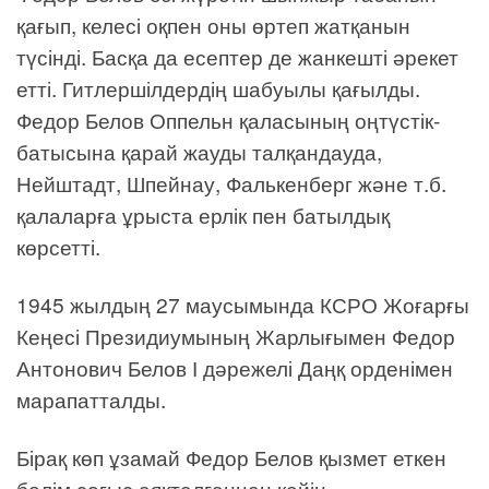
қағып, келесі оқпен оны өртеп жатқанын
түсінді. Басқа да есептер де жанкешті әрекет
етті. Гитлершілдердің шабуылы қағылды.
Федор Белов Оппельн қаласының оңтүстік-
батысына қарай жауды талқандауда,
Нейштадт, Шпейнау, Фалькенберг және т.б.
қалаларға ұрыста ерлік пен батылдық
көрсетті.
1945 жылдың 27 маусымында КСРО Жоғарғы
Кеңесі Президиумының Жарлығымен Федор
Антонович Белов І дәрежелі Даңқ орденімен
марапатталды.
Бірақ көп ұзамай Федор Белов қызмет еткен
бөлім соғыс аяқталғаннан кейін