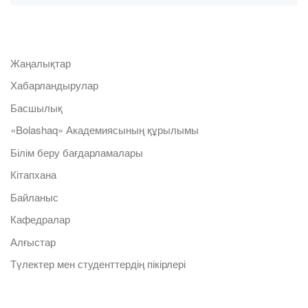
Жаңалықтар
Хабарландырулар
Басшылық
«Bolashaq» Академиясының құрылымы
Білім беру бағдарламалары
Кітапхана
Байланыс
Кафедралар
Алғыстар
Түлектер мен студенттердің пікірлері