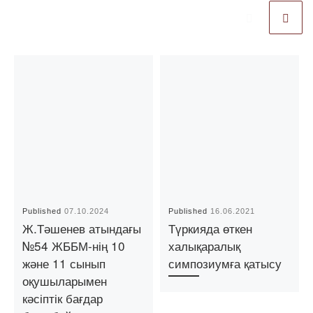
Published
07.10.2024
Published
16.06.2021
Ж.Тәшенев атындағы
Түркияда өткен
№54 ЖББМ-нің 10
халықаралық
және 11 сынып
симпозиумға қатысу
оқушыларымен
кәсіптік бағдар