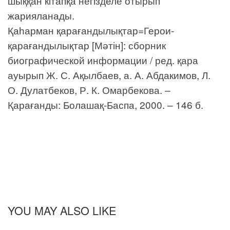
шыққан кітапқа негізделе отырып
жарияланады.
Қаһарман қарағандылықтар=Герои-
қарағандылықтар [Мәтін]: сборник
биографической информации / ред. қара
ауырып Ж. С. Ақылбаев, а. А. Абдакимов, Л.
О. Дулатбеков, Р. К. Омарбекова. –
Қарағанды: Болашақ-Баспа, 2000. – 146 б.
YOU MAY ALSO LIKE