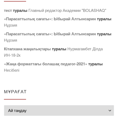
тест
туралы
Главный редактор Академии "BOLASHAQ"
«Парасаттылық сағаты»: Ыбырай Алтынсарин
туралы
Нұрзия
«Парасаттылық сағаты»: Ыбырай Алтынсарин
туралы
Нұрзия
Кітапхана жаңалықтары
туралы
Нурмагамбет Дiлда
ИН-18-2к
«Жаңа форматтағы болашақ педагог-2021»
туралы
Несібелі
МҰРАҒАТ
Мұрағат