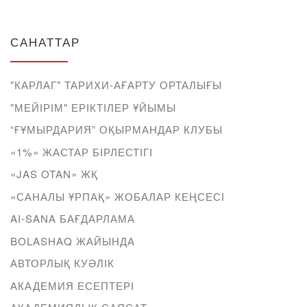
САНАТТАР
"КАРЛАГ" ТАРИХИ-АҒАРТУ ОРТАЛЫҒЫ
"МЕЙІРІМ" ЕРІКТІЛЕР ҰЙЫМЫ
“ҒҰМЫРДАРИЯ” ОҚЫРМАНДАР КЛУБЫ
«1%» ЖАСТАР БІРЛЕСТІГІ
«JAS OTAN» ЖҚ
«САНАЛЫ ҰРПАҚ» ЖОБАЛАР КЕҢСЕСІ
AI-SANA БАҒДАРЛАМА
BOLASHAQ ЖАЙЫНДА
АВТОРЛЫҚ КУӘЛІК
АКАДЕМИЯ ЕСЕПТЕРІ