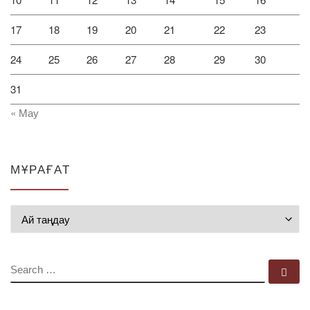
17
18
19
20
21
22
23
24
25
26
27
28
29
30
31
« Мау
МҰРАҒАТ
Мұрағат
SEARCH
Se