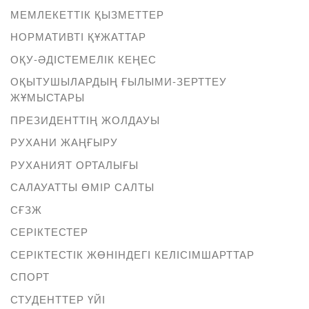
МЕМЛЕКЕТТІК ҚЫЗМЕТТЕР
НОРМАТИВТІ ҚҰЖАТТАР
ОҚУ-ӘДІСТЕМЕЛІК КЕҢЕС
ОҚЫТУШЫЛАРДЫҢ ҒЫЛЫМИ-ЗЕРТТЕУ
ЖҰМЫСТАРЫ
ПРЕЗИДЕНТТІҢ ЖОЛДАУЫ
РУХАНИ ЖАҢҒЫРУ
РУХАНИЯТ ОРТАЛЫҒЫ
САЛАУАТТЫ ӨМІР САЛТЫ
СҒЗЖ
СЕРІКТЕСТЕР
СЕРІКТЕСТІК ЖӨНІНДЕГІ КЕЛІСІМШАРТТАР
СПОРТ
СТУДЕНТТЕР ҮЙІ