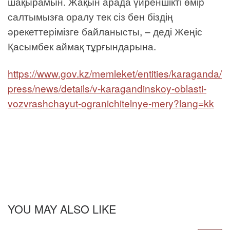
шақырамын. Жақын арада үйреншікті өмір
салтымызға оралу тек сіз бен біздің
әрекеттерімізге байланысты, – деді Жеңіс
Қасымбек аймақ тұрғындарына.
https://www.gov.kz/memleket/entities/karaganda/
press/news/details/v-karagandinskoy-oblasti-
vozvrashchayut-ogranichitelnye-mery?lang=kk
YOU MAY ALSO LIKE