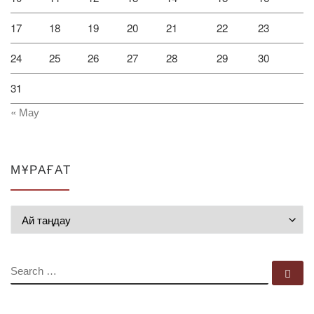
17
18
19
20
21
22
23
24
25
26
27
28
29
30
31
« Мау
МҰРАҒАТ
Мұрағат
SEARCH
Se