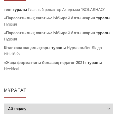
тест
туралы
Главный редактор Академии "BOLASHAQ"
«Парасаттылық сағаты»: Ыбырай Алтынсарин
туралы
Нұрзия
«Парасаттылық сағаты»: Ыбырай Алтынсарин
туралы
Нұрзия
Кітапхана жаңалықтары
туралы
Нурмагамбет Дiлда
ИН-18-2к
«Жаңа форматтағы болашақ педагог-2021»
туралы
Несібелі
МҰРАҒАТ
Мұрағат