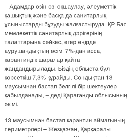
– Адамдар өзін-өзі оқшаулау, әлеуметтік
қашықтық және басқа да санитарлық
ұсыныстарды бұзуды жалғастыруда. ҚР Бас
мемлекеттік санитарлық дәрігерінің
талаптарына сәйкес, егер өңірде
аурушаңдықтың өсімі 7%-дан асса,
карантиндік шаралар қайта
жандандырылады. Біздің облыста бұл
көрсеткіш 7,3% құрайды. Сондықтан 13
маусымнан бастап белгілі бір шектеулер
қабылданады, – деді Қарағанды облысының
әкімі.
13 маусымнан бастап карантин аймағының
периметрлері – Жезқазған, Қарқаралы