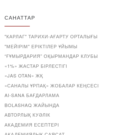
САНАТТАР
"КАРЛАГ" ТАРИХИ-АҒАРТУ ОРТАЛЫҒЫ
"МЕЙІРІМ" ЕРІКТІЛЕР ҰЙЫМЫ
“ҒҰМЫРДАРИЯ” ОҚЫРМАНДАР КЛУБЫ
«1%» ЖАСТАР БІРЛЕСТІГІ
«JAS OTAN» ЖҚ
«САНАЛЫ ҰРПАҚ» ЖОБАЛАР КЕҢСЕСІ
AI-SANA БАҒДАРЛАМА
BOLASHAQ ЖАЙЫНДА
АВТОРЛЫҚ КУӘЛІК
АКАДЕМИЯ ЕСЕПТЕРІ
АКАДЕМИЯЛЫҚ САЯСАТ