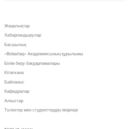
Жаңалықтар
Хабарландырулар
Басшылық
«Bolashaq» Академиясының құрылымы
Білім беру бағдарламалары
Кітапхана
Байланыс
Кафедралар
Алғыстар
Түлектер мен студенттердің пікірлері