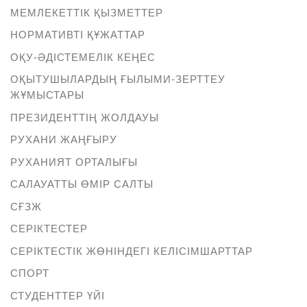
МЕМЛЕКЕТТІК ҚЫЗМЕТТЕР
НОРМАТИВТІ ҚҰЖАТТАР
ОҚУ-ӘДІСТЕМЕЛІК КЕҢЕС
ОҚЫТУШЫЛАРДЫҢ ҒЫЛЫМИ-ЗЕРТТЕУ
ЖҰМЫСТАРЫ
ПРЕЗИДЕНТТІҢ ЖОЛДАУЫ
РУХАНИ ЖАҢҒЫРУ
РУХАНИЯТ ОРТАЛЫҒЫ
САЛАУАТТЫ ӨМІР САЛТЫ
СҒЗЖ
СЕРІКТЕСТЕР
СЕРІКТЕСТІК ЖӨНІНДЕГІ КЕЛІСІМШАРТТАР
СПОРТ
СТУДЕНТТЕР ҮЙІ