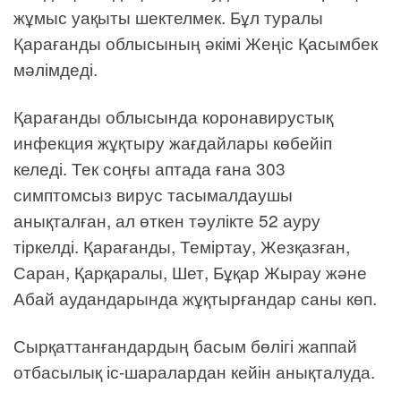
жұмыс уақыты шектелмек. Бұл туралы
Қарағанды облысының әкімі Жеңіс Қасымбек
мәлімдеді.
Қарағанды облысында коронавирустық
инфекция жұқтыру жағдайлары көбейіп
келеді. Тек соңғы аптада ғана 303
симптомсыз вирус тасымалдаушы
анықталған, ал өткен тәулікте 52 ауру
тіркелді. Қарағанды, Теміртау, Жезқазған,
Саран, Қарқаралы, Шет, Бұқар Жырау және
Абай аудандарында жұқтырғандар саны көп.
Сырқаттанғандардың басым бөлігі жаппай
отбасылық іс-шаралардан кейін анықталуда.