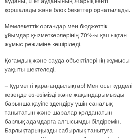
ауданы, Шет ауданының Жарық кенті
қоршалады және блок бекеттер орнатылады.
Мемлекеттік органдар мен бюджеттік
ұйымдар қызметкерлерінің 70%-ы қашықтан
жұмыс режиміне көшіріледі.
Қоғамдық және сауда объектілерінің жұмысы
уақыты шектеледі.
– Құрметті қарағандылықтар! Мен осы күрделі
кезеңде өз-өзімізді және жақындарымызды
барынша қауіпсіздендіру үшін саналық
танытатын және шаралар қолданатын
барлық адамдарға алғысымды білдіремін.
Барлықтарыңызды сабырлық танытуға