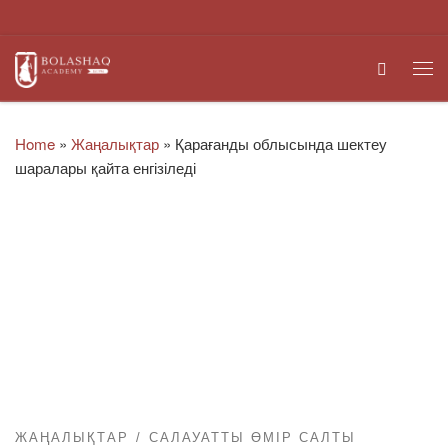
Skip to content
Search
Me
Home
»
Жаңалықтар
»
Қарағанды облысында шектеу
шаралары қайта енгізіледі
ЖАҢАЛЫҚТАР
САЛАУАТТЫ ӨМІР САЛТЫ