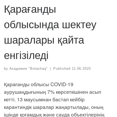
Қарағанды
облысында шектеу
шаралары қайта
енгізіледі
by
Академия "Bolashaq"
|
Published
11.06.2020
Қарағанды облысы COVID-19
аурушаңдығының 7% көрсеткішінен асып
кетті. 13 маусымнан бастап кейбір
карантиндік шаралар жаңартылады, оның
ішінде қоғамдық және сауда объектілерінің