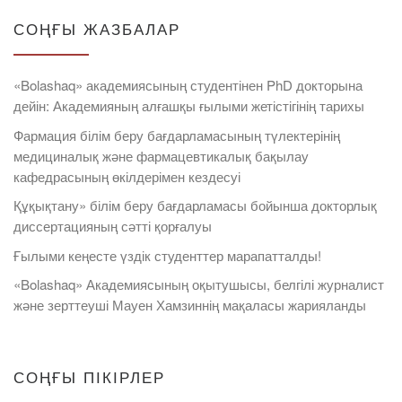
СОҢҒЫ ЖАЗБАЛАР
«Bolashaq» академиясының студентінен PhD докторына
дейін: Академияның алғашқы ғылыми жетістігінің тарихы
Фармация білім беру бағдарламасының түлектерінің
медициналық және фармацевтикалық бақылау
кафедрасының өкілдерімен кездесуі
Құқықтану» білім беру бағдарламасы бойынша докторлық
диссертацияның сәтті қорғалуы
Ғылыми кеңесте үздік студенттер марапатталды!
«Bolashaq» Академиясының оқытушысы, белгілі журналист
және зерттеуші Мауен Хамзиннің мақаласы жарияланды
СОҢҒЫ ПІКІРЛЕР