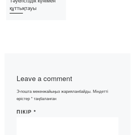
Тәуелсіздік күнімен
құттықтауы
Leave a comment
Э-пошта мекенжайыңыз жарияланбайды.
Міндетті
өрістер
*
таңбаланған
ПІКІР
*