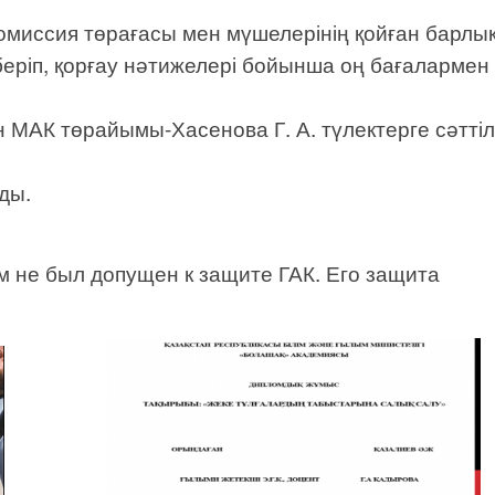
Комиссия төрағасы мен мүшелерінің қойған барлы
беріп, қорғау нәтижелері бойынша оң бағалармен
 МАК төрайымы-Хасенова Г. А. түлектерге сәттіл
ды.
м не был допущен к защите ГАК. Его защита