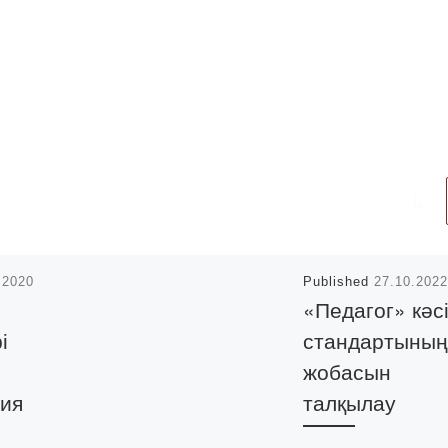
.2020
Published
27.10.2022
«Педагог» кәс
і
стандартының
жобасын
ия
талқылау