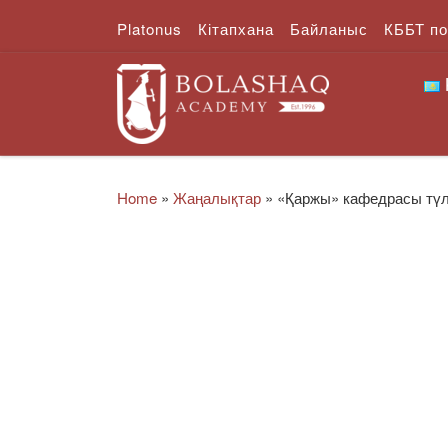
Platonus
Кітапхана
Байланыс
КББТ п
Skip to content
Home
»
Жаңалықтар
»
«Қаржы» кафедрасы түле