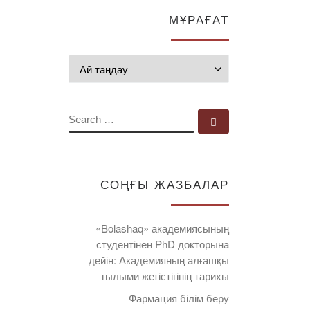
МҰРАҒАТ
Мұрағат
SEARCH
Search …
СОҢҒЫ ЖАЗБАЛАР
«Bolashaq» академиясының
студентінен PhD докторына
дейін: Академияның алғашқы
ғылыми жетістігінің тарихы
Фармация білім беру