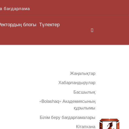
a бағдарлама
Ректордың блогы
Түлектер
Search
Жаңалықтар
Хабарландырулар
Басшылық
«Bolashaq» Академиясының
құрылымы
Білім беру бағдарламалары
Кітапхана