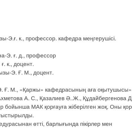
ы-Э.ғ. к., профессор. кафедра меңгерушісі.
-Э. ғ. д., профессор
. к., доцент.
зы-Э. Ғ. М., доцент.
. Ғ. М., «Қаржы» кафедрасының аға оқытушысы»
 Ахметова А. С., Қазалиев Ә..Ж., Құдайбергенова Д
тер бойынша МАК қорғауға жіберілген жоқ. Оны қор
уыстырылды.
дурасынан өтті, барлығында пікірлер мен