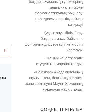
бағдарламасының түлектерінің
медициналық және
фармацевтикалық бақылау
кафедрасының өкілдерімен
кездесуі
Құқықтану» білім беру
бағдарламасы бойынша
докторлық диссертацияның сәтті
қорғалуы
Ғылыми кеңесте үздік
студенттер марапатталды!
Published
11.10.2022
«Bolashaq» Академиясының
іби
Тіркеуші
оқытушысы, белгілі журналист
және зерттеуші Мауен Хамзиннің
кеңселерінің VII
мақаласы жарияланды
жыл сайынғы
кездесуі
СОҢҒЫ ПІКІРЛЕР