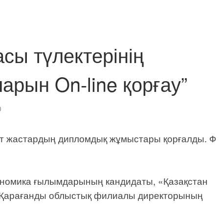
сы түлектерінің
рын On-line қорғау”
0
 жастардың дипломдық жұмыстары қорғалды. Ф 
ономика ғылымдарының кандидаты, «Қазақстан
Қ Қарағанды облыстық филиалы директорының