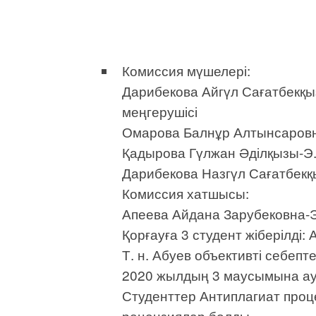
Комиссия мүшелері:
Дарибекова Айгүл Сағатбекқыз
меңгерушісі
Омарова Балнұр Алтынсаровна
Қадырова Гүлжан Әділқызы-Э. ғ
Дарибекова Назгүл Сағатбекқы
Комиссия хатшысы:
Апеева Айдана Зарубековна-Э
Қорғауға 3 студент жіберілді:
Т. н. Абуев объективті себеп
2020 жылдың 3 маусымына а
Студенттер Антиплагиат проце
рецензиялар болды.