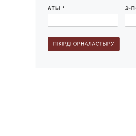
АТЫ
*
Э-