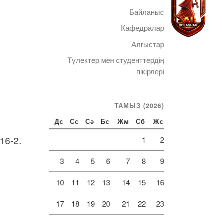
Байланыс
Кафедралар
Алғыстар
Түлектер мен студенттердің
Telegram
пікірлері
ТАМЫЗ (2026)
Дс
Сс
Сә
Бс
Жм
Сб
Жс
16-2.
1
2
3
4
5
6
7
8
9
10
11
12
13
14
15
16
17
18
19
20
21
22
23