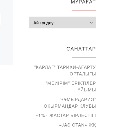
МҰРАҒАТ
Мұрағат
САНАТТАР
"КАРЛАГ" ТАРИХИ-АҒАРТУ
ОРТАЛЫҒЫ
"МЕЙІРІМ" ЕРІКТІЛЕР
ҰЙЫМЫ
“ҒҰМЫРДАРИЯ”
ОҚЫРМАНДАР КЛУБЫ
«1%» ЖАСТАР БІРЛЕСТІГІ
«JAS OTAN» ЖҚ