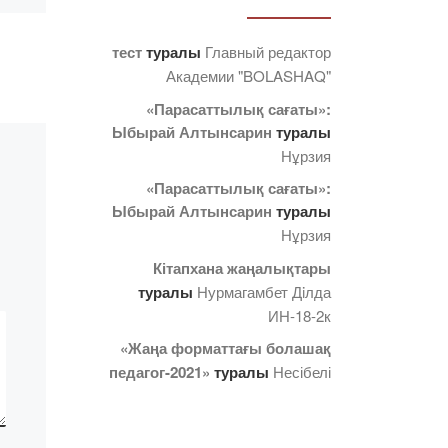
нда
2022 жылғы 6-7 қазанда
Астана қаласындағы
тест
туралы
Главный редактор
Назарбаев
Академии "BOLASHAQ"
Университетінде 2022
«Парасаттылық сағаты»:
жылғы Тіркеуші
Ыбырай Алтынсарин
туралы
еу»
кеңселерінің VII жыл
Нұрзия
ы
сайынғы кездесуі өтті.
Бұл іс-шараның
«Парасаттылық сағаты»:
мақсаты-өзекті
Ыбырай Алтынсарин
туралы
мәселелерді талқылау
Нұрзия
сын
[…]
Кітапхана жаңалықтары
.
туралы
Нурмагамбет Дiлда
ИН-18-2к
«Жаңа форматтағы болашақ
педагог-2021»
туралы
Несібелі