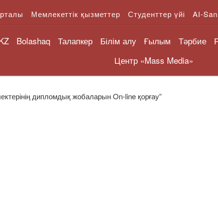
орталы
Мемлекеттік қызметтер
Студенттер үйі
AI-San
KZ
Bolashaq
Талапкер
Білім алу
Ғылым
Тәрбие
Центр «Mass Media»
ктерінің дипломдық жобаларын On-line қорғау”