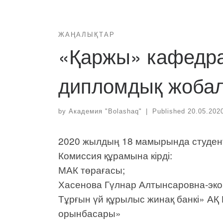
ЖАҢАЛЫҚТАР
«Қаржы» кафедра
дипломдық жобала
by
Академия "Bolashaq"
|
Published
20.05.202
2020 жылдың 18 мамырында студент
Комиссия құрамына кірді:
МАК төрағасы;
Хасенова Гүлнар Алтынсаровна-эк
Тұрғын үй құрылыс жинақ банкі» А
орынбасары»