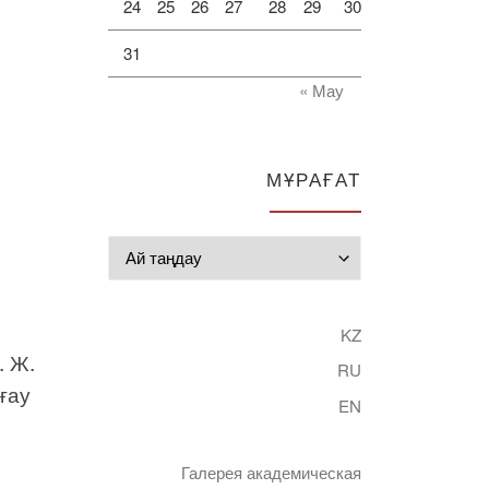
24
25
26
27
28
29
30
31
« Мау
МҰРАҒАТ
Мұрағат
KZ
. Ж.
RU
ғау
EN
Галерея академическая