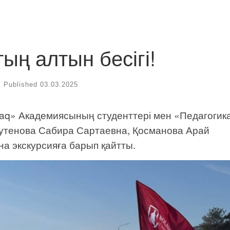
ң алтын бесігі!
Published
03.03.2025
aq» Академиясының студенттері мен «Педагогик
тенова Сабира Сартаевна, Қосманова Арай
а экскурсияға барып қайтты.