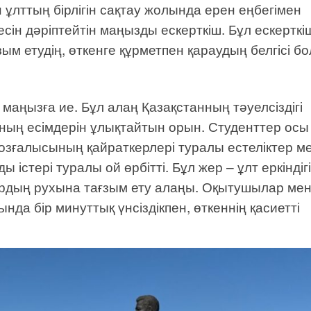
мен ұлттың бірлігін сақтау жолында ерен еңбегімен
ін дәріптейтін маңызды ескерткіш. Бұл ескерткі
ым етудің, өткенге құрметпен қараудың белгісі б
аңызға ие. Бұл алаң Қазақстанның тәуелсіздігі
ың есімдерін ұлықтайтын орын. Студенттер осы
қозғалысының қайраткерлері туралы естеліктер м
 істері туралы ой өрбітті. Бұл жер – ұлт еркіндіг
ардың рухына тағзым ету алаңы. Оқытушылар ме
нда бір минуттық үнсіздікпен, өткеннің қасиетті