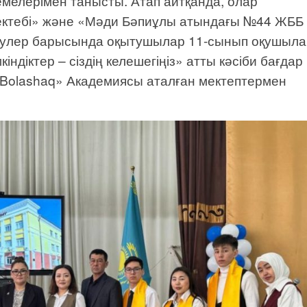
кемелерімен танысты. Атап айтқанда, олар
ектебі» және «Мәди Бәпиұлы атындағы №44 ЖББ 
десулер барысында оқытушылар 11-сынып оқушыл
індіктер – сіздің келешегіңіз» атты кәсіби бағдар
 «Bolashaq» Академиясы аталған мектептермен