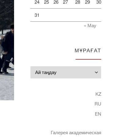
24
25
26
27
28
29
30
31
« Мау
МҰРАҒАТ
Мұрағат
KZ
RU
EN
Галерея академическая