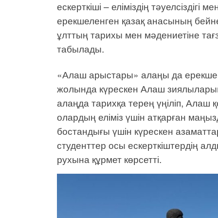
ескерткіші – еліміздің тәуелсіздігі 
ерекшеленген қазақ анасының бейнес
ұлттың тарихы мен мәдениетіне тағз
табылады.
«Алаш арыстары» алаңы да ерекше м
жолында күрескен Алаш зиялыларын
алаңда тарихқа терең үңіліп, Алаш 
олардың еліміз үшін атқарған маңызды
бостандығы үшін күрескен азаматт
студенттер осы ескерткіштердің алды
рухына құрмет көрсетті.