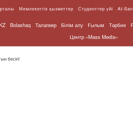
орталы
Мемлекеттік қызметтер
Студенттер үйі
AI-San
KZ
Bolashaq
Талапкер
Білім алу
Ғылым
Тәрбие
Центр «Mass Media»
н бесігі!