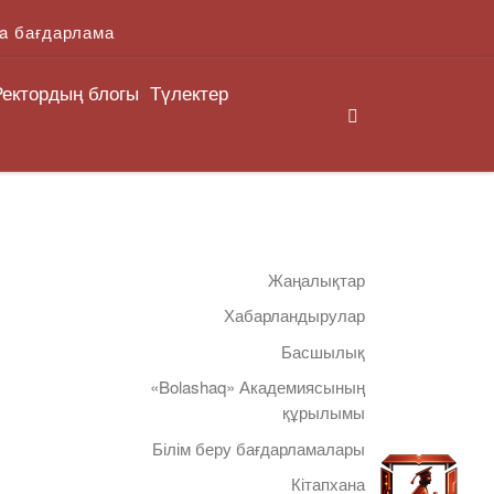
a бағдарлама
Ректордың блогы
Түлектер
Search
Жаңалықтар
Хабарландырулар
Басшылық
«Bolashaq» Академиясының
құрылымы
Білім беру бағдарламалары
Кітапхана