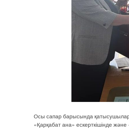
Осы сапар барысында қатысушылар 
«Қарқабат ана» ескерткішінде жән