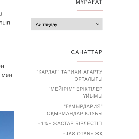
МҰРАҒАТ
ш
олып
Мұрағат
САНАТТАР
ен
"КАРЛАГ" ТАРИХИ-АҒАРТУ
і мен
ОРТАЛЫҒЫ
н
"МЕЙІРІМ" ЕРІКТІЛЕР
ҰЙЫМЫ
“ҒҰМЫРДАРИЯ”
ОҚЫРМАНДАР КЛУБЫ
«1%» ЖАСТАР БІРЛЕСТІГІ
«JAS OTAN» ЖҚ