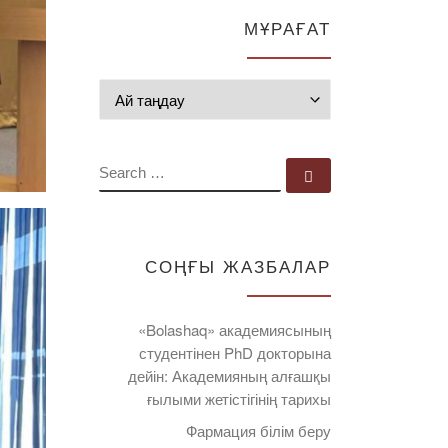
МҰРАҒАТ
Мұрағат
SEARCH
Search …
СОҢҒЫ ЖАЗБАЛАР
«Bolashaq» академиясының
студентінен PhD докторына
дейін: Академияның алғашқы
ғылыми жетістігінің тарихы
Фармация білім беру