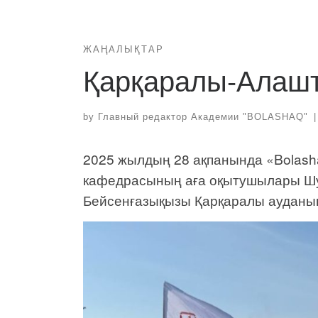
ЖАҢАЛЫҚТАР
Қарқаралы-Алашты
by
Главный редактор Академии "BOLASHAQ"
|
2025 жылдың 28 ақпанында «Bolash
кафедрасының аға оқытушылары Шу
Бейсенғазықызы Қарқаралы ауданын