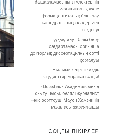
бағдарламасының түлектерінің
медициналық және
фармацевтикалық бақылау
кафедрасының өкілдерімен
кездесуі
Құқықтану» білім беру
бағдарламасы бойынша
докторлық диссертацияның сәтті
қорғалуы
Ғылыми кеңесте үздік
студенттер марапатталды!
«Bolashaq» Академиясының
оқытушысы, белгілі журналист
және зерттеуші Мауен Хамзиннің
мақаласы жарияланды
СОҢҒЫ ПІКІРЛЕР