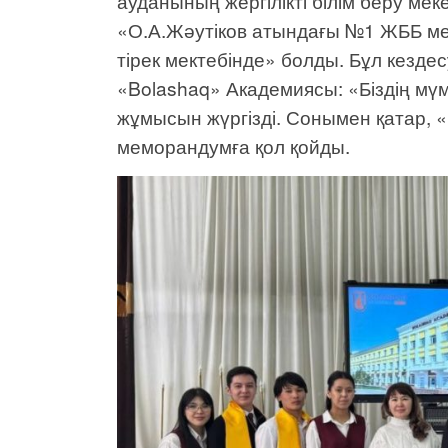
ауданының жергілікті білім беру ме
«О.А.Жәутіков атындағы №1 ЖББ м
тірек мектебінде» болды. Бұл кез
«Bolashaq» Академиясы: «Біздің мүмк
жұмысын жүргізді. Сонымен қатар,
меморандумға қол қойды.