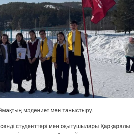
аймақтың мәдениетімен таныстыру.
сенді студенттері мен оқытушылары Қарқаралы