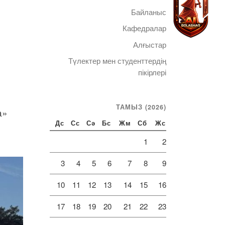
Байланыс
Кафедралар
Алғыстар
Түлектер мен студенттердің
Telegram
пікірлері
ТАМЫЗ (2026)
а»
Дс
Сс
Сә
Бс
Жм
Сб
Жс
1
2
3
4
5
6
7
8
9
10
11
12
13
14
15
16
17
18
19
20
21
22
23