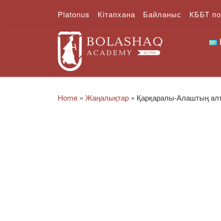
Platonus
Кітапхана
Байланыс
КББТ п
Skip to content
Home
»
Жаңалықтар
»
Қарқаралы-Алаштың алты