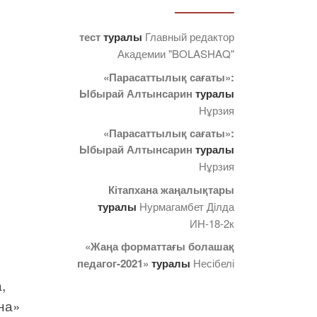
тест
туралы
Главный редактор
Академии "BOLASHAQ"
«Парасаттылық сағаты»:
Ыбырай Алтынсарин
туралы
Нұрзия
«Парасаттылық сағаты»:
Ыбырай Алтынсарин
туралы
Нұрзия
Кітапхана жаңалықтары
туралы
Нурмагамбет Дiлда
ИН-18-2к
«Жаңа форматтағы болашақ
педагог-2021»
туралы
Несібелі
,
на»