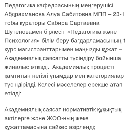
Педагогика кафедрасының меңгерушісі
Абдрахманова Алуа Сабитовна МПП – 23-1
тобы кураторы Сабира Сартаевна
Шутеновамен бірлесіп «Педагогика және
Психология» білім беру бағдарламасының 1
курс магистранттарымен маңызды құжат –
Академиялық саясатты түсіндіру бойынша
жиналыс өткізді. Академиялық процесті
қамтитын негізгі ұғымдар мен категориялар
түсіндірілді. Келесі мәселелер ерекше атап
өтілді:
Академиялық саясат нормативтік құқықтық
актілерге және ЖОО-ның жеке
құжаттамасына сәйкес әзірленді;