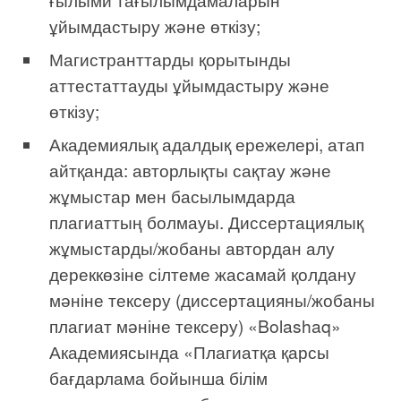
ұйымдастыру және өткізу;
Магистранттарды қорытынды
аттестаттауды ұйымдастыру және
өткізу;
Академиялық адалдық ережелері, атап
айтқанда: авторлықты сақтау және
жұмыстар мен басылымдарда
плагиаттың болмауы. Диссертациялық
жұмыстарды/жобаны автордан алу
дереккөзіне сілтеме жасамай қолдану
мәніне тексеру (диссертацияны/жобаны
плагиат мәніне тексеру) «Bolashaq»
Академиясында «Плагиатқа қарсы
бағдарлама бойынша білім