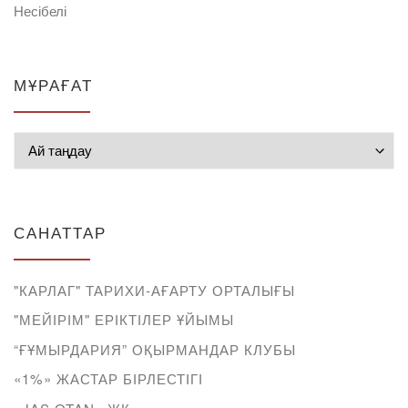
Несібелі
МҰРАҒАТ
Мұрағат
САНАТТАР
"КАРЛАГ" ТАРИХИ-АҒАРТУ ОРТАЛЫҒЫ
"МЕЙІРІМ" ЕРІКТІЛЕР ҰЙЫМЫ
“ҒҰМЫРДАРИЯ” ОҚЫРМАНДАР КЛУБЫ
«1%» ЖАСТАР БІРЛЕСТІГІ