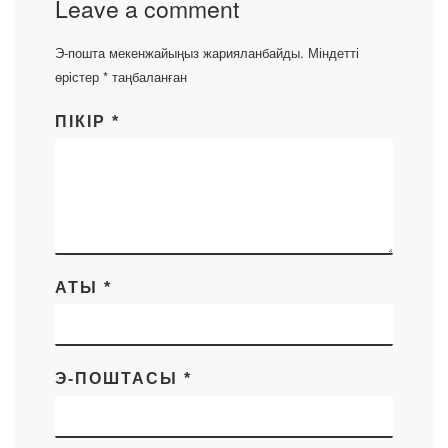
Leave a comment
Э-пошта мекенжайыңыз жарияланбайды.
Міндетті
өрістер
*
таңбаланған
ПІКІР
*
АТЫ
*
Э-ПОШТАСЫ
*