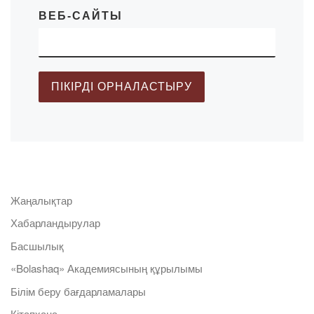
ВЕБ-САЙТЫ
Жаңалықтар
Хабарландырулар
Басшылық
«Bolashaq» Академиясының құрылымы
Білім беру бағдарламалары
Кітапхана