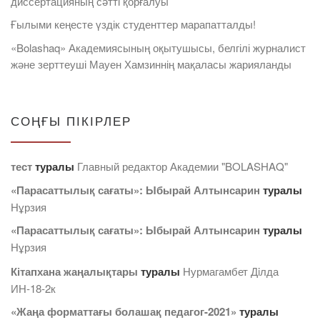
диссертацияның сәтті қорғалуы
Ғылыми кеңесте үздік студенттер марапатталды!
«Bolashaq» Академиясының оқытушысы, белгілі журналист
және зерттеуші Мауен Хамзиннің мақаласы жарияланды
СОҢҒЫ ПІКІРЛЕР
тест
туралы
Главный редактор Академии "BOLASHAQ"
«Парасаттылық сағаты»: Ыбырай Алтынсарин
туралы
Нұрзия
«Парасаттылық сағаты»: Ыбырай Алтынсарин
туралы
Нұрзия
Кітапхана жаңалықтары
туралы
Нурмагамбет Дiлда
ИН-18-2к
«Жаңа форматтағы болашақ педагог-2021»
туралы