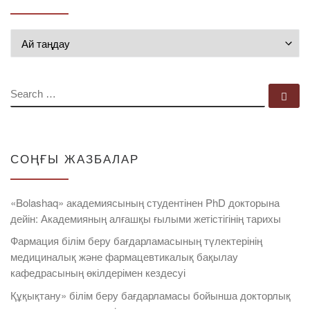
Мұрағат
SEARCH
Se
СОҢҒЫ ЖАЗБАЛАР
«Bolashaq» академиясының студентінен PhD докторына
дейін: Академияның алғашқы ғылыми жетістігінің тарихы
Фармация білім беру бағдарламасының түлектерінің
медициналық және фармацевтикалық бақылау
кафедрасының өкілдерімен кездесуі
Құқықтану» білім беру бағдарламасы бойынша докторлық