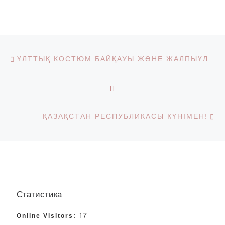
Post navigation
Previous post
ҰЛТТЫҚ КОСТЮМ БАЙҚАУЫ ЖӘНЕ ЖАЛПЫҰЛТТЫҚ СТУДЕНТТІК АКЦИЯ
BACK TO POST LIST
Ne
ҚАЗАҚСТАН РЕСПУБЛИКАСЫ КҮНІМЕН!
Статистика
17
Online Visitors: