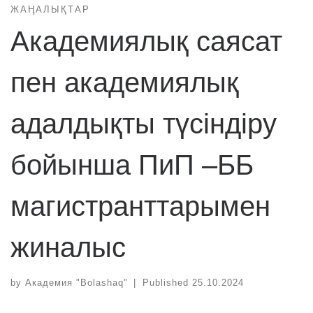
ЖАҢАЛЫҚТАР
Академиялық саясат
пен академиялық
адалдықты түсіндіру
бойынша ПиП –ББ
магистранттарымен
жиналыс
by
Академия "Bolashaq"
|
Published
25.10.2024