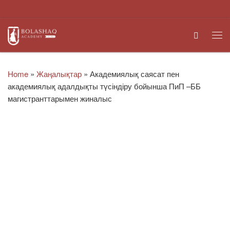
Skip to content
Search
Me
Home
»
Жаңалықтар
»
Академиялық саясат пен
академиялық адалдықты түсіндіру бойынша ПиП –ББ
магистранттарымен жиналыс