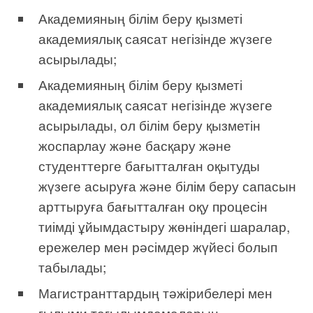
Академияның білім беру қызметі
академиялық саясат негізінде жүзеге
асырылады;
Академияның білім беру қызметі
академиялық саясат негізінде жүзеге
асырылады, ол білім беру қызметін
жоспарлау және басқару және
студенттерге бағытталған оқытуды
жүзеге асыруға және білім беру сапасын
арттыруға бағытталған оқу процесін
тиімді ұйымдастыру жөніндегі шаралар,
ережелер мен рәсімдер жүйесі болып
табылады;
Магистранттардың тәжірибелері мен
ғылыми тағылымдамаларын