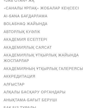
«JAS OTAN» ЖҚ
«САНАЛЫ ҰРПАҚ» ЖОБАЛАР КЕҢСЕСІ
AI-SANA БАҒДАРЛАМА
BOLASHAQ ЖАЙЫНДА
АВТОРЛЫҚ КУӘЛІК
АКАДЕМИЯ ЕСЕПТЕРІ
АКАДЕМИЯЛЫҚ САЯСАТ
АКАДЕМИЯЛЫҚ ҰТҚЫРЛЫҚ ЖАЙЫНДА
ЖОСПАРЛАР
АКАДЕМИЯНЫҢ ҰТҚЫРЛЫҚ ГАЛЕРЕЯСЫ
АККРЕДИТАЦИЯ
АЛҒЫСТАР
АЛҚАЛЫ БАСҚАРУ ОРГАНДАРЫ
АНЫҚТАМА-БАҒЫТ БЕРУШІ
БАҚ БІЗ ТУРАЛЫ