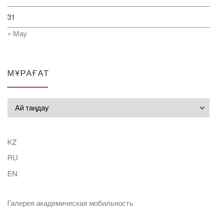
31
« Мау
МҰРАҒАТ
Мұрағат
KZ
RU
EN
Галерея академическая мобильность