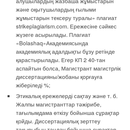
алушылардың жазбаша жұмыстарын
және оқытушылардың ғылыми
жұмыстарын тексеру туралы» плагиат
strikeplagiarism.com. Ережесіне сәйкес
жүзеге асырылады. Плагиат
«Bolashaq»Академиясында
академиялық адалдықты бұзу ретінде
қарастырылады. Егер КП 2 40-тан
аспайтын болса, Магистрант магистрлік
диссертацияны/жобаны қорғауға
жіберіледі %;
Этикалық ережелерді сақтау және т. б.
Жалпы магистранттар тәжірибе,
тағылымдама өткізу бойынша сұрақтар
қойды. Диссертациялық зерттеу
тақырыбын таңдау бойынша сұрақтар