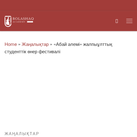
Skip to content
Search
Me
Home
»
Жаңалықтар
»
«Абай әлемі» жалпыұлттық
студенттік өнер фестивалі
ЖАҢАЛЫҚТАР