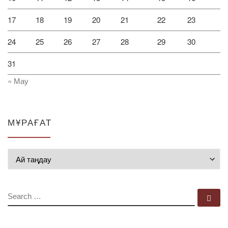
17
18
19
20
21
22
23
24
25
26
27
28
29
30
31
« Мау
МҰРАҒАТ
Мұрағат
SEARCH
Se