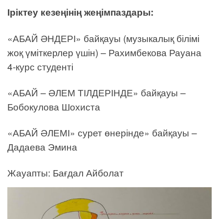
Іріктеу кезеңінің жеңімпаздары:
«АБАЙ ӘНДЕРІ» байқауы (музыкалық білімі
жоқ үміткерлер үшін) – Рахимбекова Рауана
4-курс студенті
«АБАЙ – ӘЛЕМ ТІЛДЕРІНДЕ» байқауы –
Бобокулова Шохиста
«АБАЙ ӘЛЕМІ» сурет өнерінде» байқауы –
Дадаева Эмина
Жауапты: Бағдал Айболат