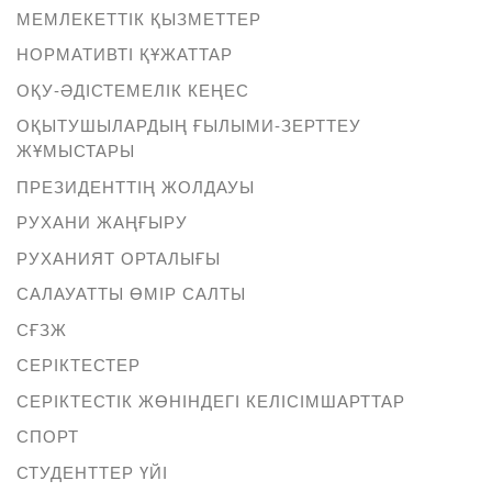
МЕМЛЕКЕТТІК ҚЫЗМЕТТЕР
НОРМАТИВТІ ҚҰЖАТТАР
ОҚУ-ӘДІСТЕМЕЛІК КЕҢЕС
ОҚЫТУШЫЛАРДЫҢ ҒЫЛЫМИ-ЗЕРТТЕУ
ЖҰМЫСТАРЫ
ПРЕЗИДЕНТТІҢ ЖОЛДАУЫ
РУХАНИ ЖАҢҒЫРУ
РУХАНИЯТ ОРТАЛЫҒЫ
САЛАУАТТЫ ӨМІР САЛТЫ
СҒЗЖ
СЕРІКТЕСТЕР
СЕРІКТЕСТІК ЖӨНІНДЕГІ КЕЛІСІМШАРТТАР
СПОРТ
СТУДЕНТТЕР ҮЙІ