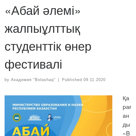
«Абай әлемі»
жалпыұлттық
студенттік өнер
фестивалі
by
Академия "Bolashaq"
|
Published
09.11.2020
Қа
рағ
ан
ды
«B