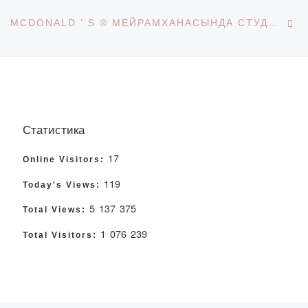
Ne
MCDONALD ‘ S ® МЕЙРАМХАНАСЫНДА СТУДЕНТТЕРГЕ АРНАЛҒАН БОС ОРЫНДАР️
Статистика
17
Online Visitors:
119
Today's Views:
5 137 375
Total Views:
1 076 239
Total Visitors: