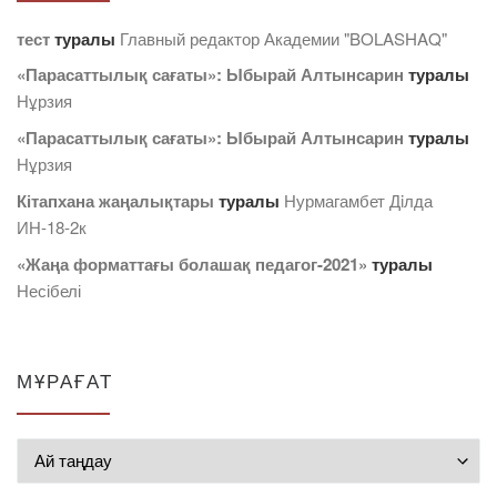
тест
туралы
Главный редактор Академии "BOLASHAQ"
«Парасаттылық сағаты»: Ыбырай Алтынсарин
туралы
Нұрзия
«Парасаттылық сағаты»: Ыбырай Алтынсарин
туралы
Нұрзия
Кітапхана жаңалықтары
туралы
Нурмагамбет Дiлда
ИН-18-2к
«Жаңа форматтағы болашақ педагог-2021»
туралы
Несібелі
МҰРАҒАТ
Мұрағат