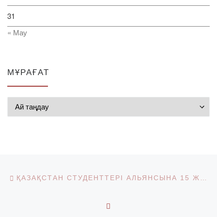
31
« Мау
МҰРАҒАТ
Мұрағат
Post navigation
Previous post
ҚАЗАҚСТАН СТУДЕНТТЕРІ АЛЬЯНСЫНА 15 ЖЫЛ
BACK TO POST LIST