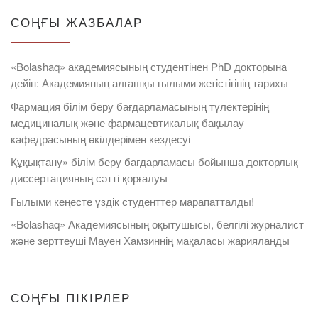
СОҢҒЫ ЖАЗБАЛАР
«Bolashaq» академиясының студентінен PhD докторына
дейін: Академияның алғашқы ғылыми жетістігінің тарихы
Фармация білім беру бағдарламасының түлектерінің
медициналық және фармацевтикалық бақылау
кафедрасының өкілдерімен кездесуі
Құқықтану» білім беру бағдарламасы бойынша докторлық
диссертацияның сәтті қорғалуы
Ғылыми кеңесте үздік студенттер марапатталды!
«Bolashaq» Академиясының оқытушысы, белгілі журналист
және зерттеуші Мауен Хамзиннің мақаласы жарияланды
СОҢҒЫ ПІКІРЛЕР