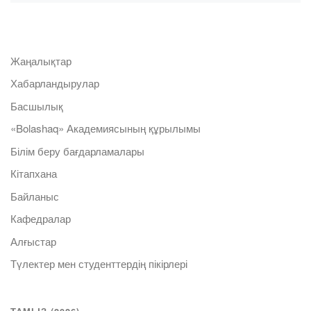
Жаңалықтар
Хабарландырулар
Басшылық
«Bolashaq» Академиясының құрылымы
Білім беру бағдарламалары
Кітапхана
Байланыс
Кафедралар
Алғыстар
Түлектер мен студенттердің пікірлері