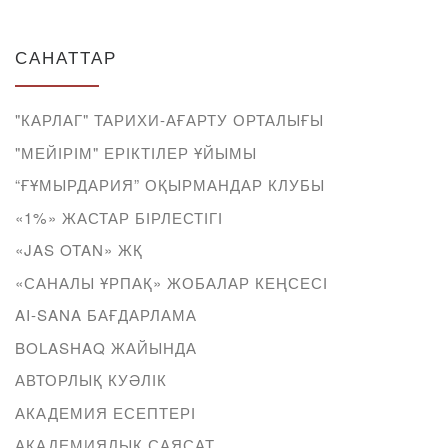
САНАТТАР
"КАРЛАГ" ТАРИХИ-АҒАРТУ ОРТАЛЫҒЫ
"МЕЙІРІМ" ЕРІКТІЛЕР ҰЙЫМЫ
“ҒҰМЫРДАРИЯ” ОҚЫРМАНДАР КЛУБЫ
«1%» ЖАСТАР БІРЛЕСТІГІ
«JAS OTAN» ЖҚ
«САНАЛЫ ҰРПАҚ» ЖОБАЛАР КЕҢСЕСІ
AI-SANA БАҒДАРЛАМА
BOLASHAQ ЖАЙЫНДА
АВТОРЛЫҚ КУӘЛІК
АКАДЕМИЯ ЕСЕПТЕРІ
АКАДЕМИЯЛЫҚ САЯСАТ