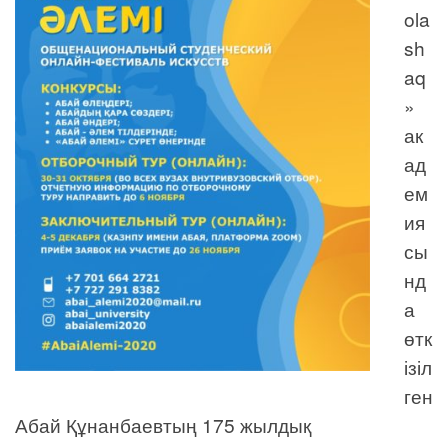
ola
sh
aq
»
ак
ад
ем
ия
сы
нд
а
өтк
ізіл
ген
Абай Құнанбаевтың 175 жылдық