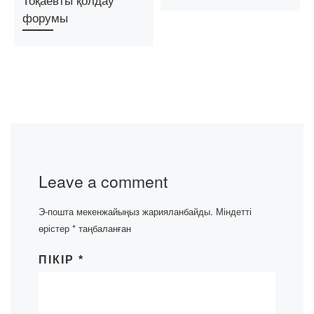
форумы
Leave a comment
Э-пошта мекенжайыңыз жарияланбайды.
Міндетті
өрістер
*
таңбаланған
ПІКІР
*