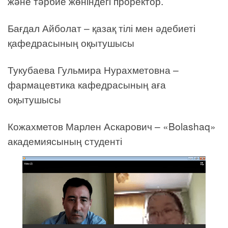
және тәрбие жөніндегі проректор.
Бағдал Айболат – қазақ тілі мен әдебиеті
қафедрасының оқытушысы
Тукубаева Гульмира Нурахметовна –
фармацевтика кафедрасының аға
оқытушысы
Кожахметов Марлен Аскарович – «Bolashaq»
академиясының студенті