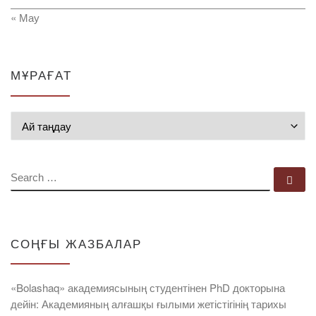
« Мау
МҰРАҒАТ
Мұрағат
SEARCH
Se
СОҢҒЫ ЖАЗБАЛАР
«Bolashaq» академиясының студентінен PhD докторына
дейін: Академияның алғашқы ғылыми жетістігінің тарихы