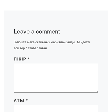
Leave a comment
Э-пошта мекенжайыңыз жарияланбайды.
Міндетті
өрістер
*
таңбаланған
ПІКІР
*
АТЫ
*