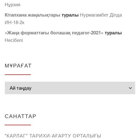
Нұрзия
Кітапхана жаңалықтары
туралы
Нурмагамбет Дiлда
ИН-18-2к
«Жаңа форматтағы болашақ педагог-2021»
туралы
Несібелі
МҰРАҒАТ
Мұрағат
САНАТТАР
"КАРЛАГ" ТАРИХИ-АҒАРТУ ОРТАЛЫҒЫ