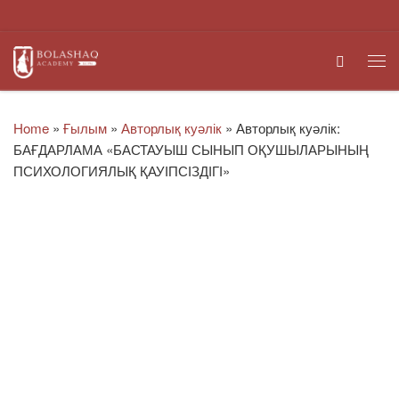
Skip to content
Search
Me
Home
»
Ғылым
»
Авторлық куәлік
»
Авторлық куәлік:
БАҒДАРЛАМА «БАСТАУЫШ СЫНЫП ОҚУШЫЛАРЫНЫҢ
ПСИХОЛОГИЯЛЫҚ ҚАУІПСІЗДІГІ»