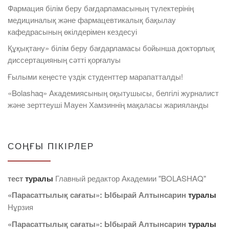
Фармация білім беру бағдарламасының түлектерінің
медициналық және фармацевтикалық бақылау
кафедрасының өкілдерімен кездесуі
Құқықтану» білім беру бағдарламасы бойынша докторлық
диссертацияның сәтті қорғалуы
Ғылыми кеңесте үздік студенттер марапатталды!
«Bolashaq» Академиясының оқытушысы, белгілі журналист
және зерттеуші Мауен Хамзиннің мақаласы жарияланды
СОҢҒЫ ПІКІРЛЕР
тест
туралы
Главный редактор Академии "BOLASHAQ"
«Парасаттылық сағаты»: Ыбырай Алтынсарин
туралы
Нұрзия
«Парасаттылық сағаты»: Ыбырай Алтынсарин
туралы