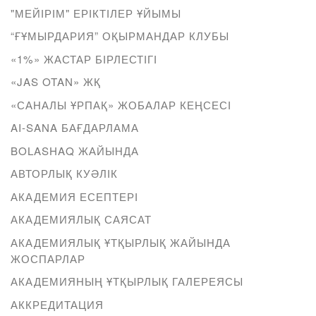
"МЕЙІРІМ" ЕРІКТІЛЕР ҰЙЫМЫ
“ҒҰМЫРДАРИЯ” ОҚЫРМАНДАР КЛУБЫ
«1%» ЖАСТАР БІРЛЕСТІГІ
«JAS OTAN» ЖҚ
«САНАЛЫ ҰРПАҚ» ЖОБАЛАР КЕҢСЕСІ
AI-SANA БАҒДАРЛАМА
BOLASHAQ ЖАЙЫНДА
АВТОРЛЫҚ КУӘЛІК
АКАДЕМИЯ ЕСЕПТЕРІ
АКАДЕМИЯЛЫҚ САЯСАТ
АКАДЕМИЯЛЫҚ ҰТҚЫРЛЫҚ ЖАЙЫНДА
ЖОСПАРЛАР
АКАДЕМИЯНЫҢ ҰТҚЫРЛЫҚ ГАЛЕРЕЯСЫ
АККРЕДИТАЦИЯ