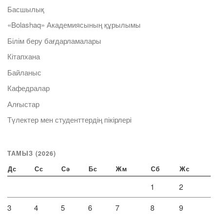
Басшылық
«Bolashaq» Академиясының құрылымы
Білім беру бағдарламалары
Кітапхана
Байланыс
Кафедралар
Алғыстар
Түлектер мен студенттердің пікірлері
ТАМЫЗ (2026)
Дс
Сс
Сә
Бс
Жм
Сб
Жс
1
2
3
4
5
6
7
8
9