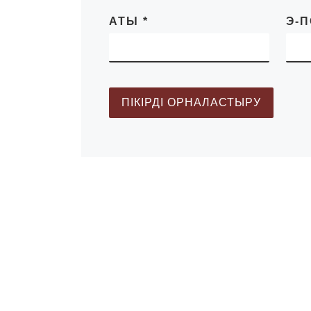
АТЫ
*
Э-