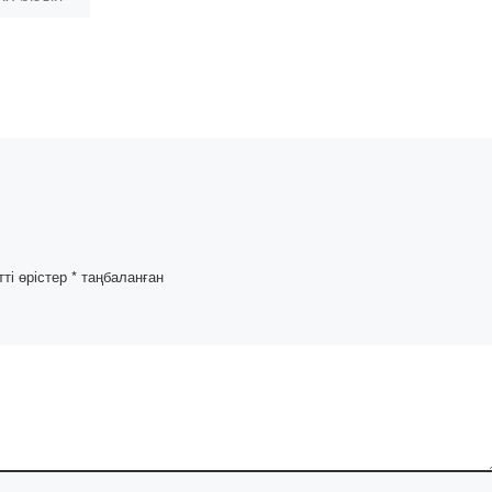
AI біздің
гертетінін
ерге
тер,
, атышулы
анды […]
тті өрістер
*
таңбаланған