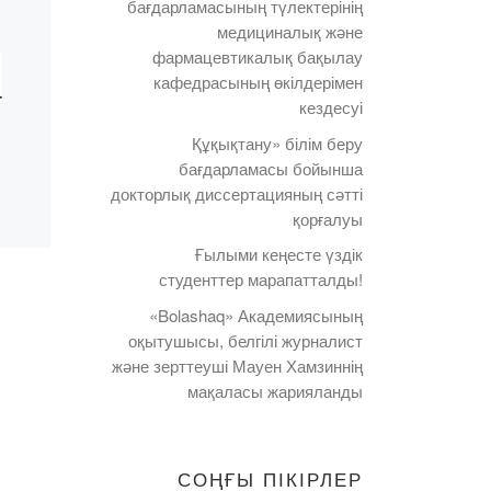
бағдарламасының түлектерінің
медициналық және
фармацевтикалық бақылау
кафедрасының өкілдерімен
кездесуі
Құқықтану» білім беру
бағдарламасы бойынша
докторлық диссертацияның сәтті
қорғалуы
Ғылыми кеңесте үздік
студенттер марапатталды!
«Bolashaq» Академиясының
оқытушысы, белгілі журналист
және зерттеуші Мауен Хамзиннің
мақаласы жарияланды
СОҢҒЫ ПІКІРЛЕР