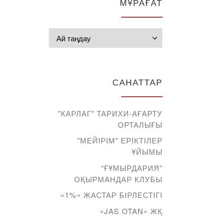
МҰРАҒАТ
Мұрағат
САНАТТАР
"КАРЛАГ" ТАРИХИ-АҒАРТУ
ОРТАЛЫҒЫ
"МЕЙІРІМ" ЕРІКТІЛЕР
ҰЙЫМЫ
“ҒҰМЫРДАРИЯ”
ОҚЫРМАНДАР КЛУБЫ
«1%» ЖАСТАР БІРЛЕСТІГІ
«JAS OTAN» ЖҚ