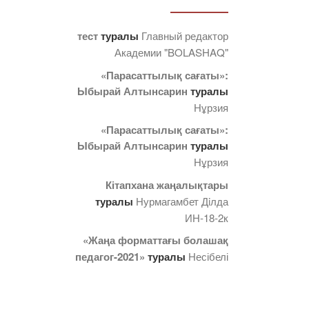
тест
туралы
Главный редактор
Академии "BOLASHAQ"
«Парасаттылық сағаты»:
Ыбырай Алтынсарин
туралы
Нұрзия
«Парасаттылық сағаты»:
Ыбырай Алтынсарин
туралы
Нұрзия
Кітапхана жаңалықтары
туралы
Нурмагамбет Дiлда
ИН-18-2к
«Жаңа форматтағы болашақ
педагог-2021»
туралы
Несібелі