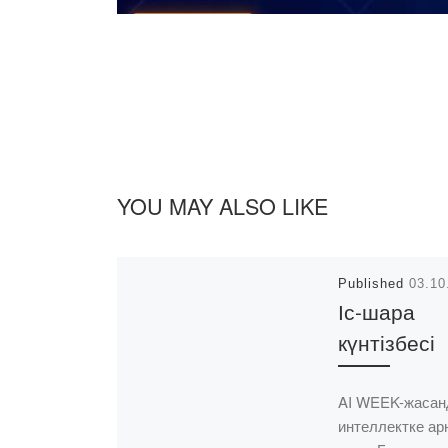
YOU MAY ALSO LIKE
Published
03.10
Іс-шара
күнтізбесі
AI WEEK-жаса
интеллектке ар