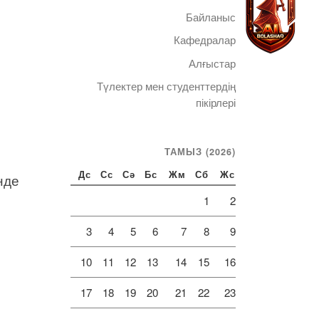
Байланыс
Кафедралар
Алғыстар
Түлектер мен студенттердің
Telegram
пікірлері
ТАМЫЗ (2026)
нде
Дс
Сс
Сә
Бс
Жм
Сб
Жс
1
2
3
4
5
6
7
8
9
10
11
12
13
14
15
16
17
18
19
20
21
22
23