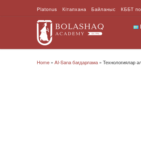
Platonus
Кітапхана
Байланыс
КББТ п
Skip to content
Home
»
AI-Sana бағдарлама
»
Технологиялар ә