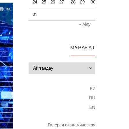
24
25
26
27
28
29
30
31
« Мау
МҰРАҒАТ
Мұрағат
KZ
RU
EN
Галерея академическая