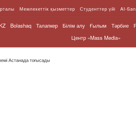
орталы
Мемлекеттік қызметтер
Студенттер үйі
AI-San
KZ
Bolashaq
Талапкер
Білім алу
Ғылым
Тәрбие
Центр «Mass Media»
лемі Астанада тоғысады