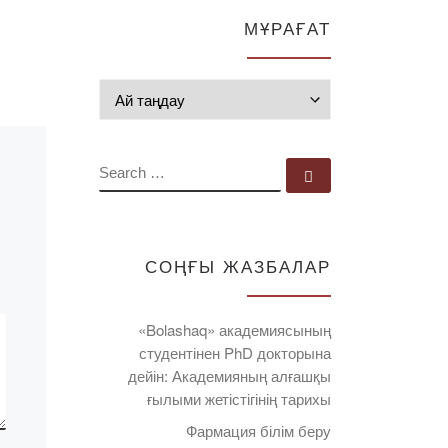
МҰРАҒАТ
Мұрағат
SEARCH
Search …
СОҢҒЫ ЖАЗБАЛАР
«Bolashaq» академиясының
студентінен PhD докторына
дейін: Академияның алғашқы
ғылыми жетістігінің тарихы
Фармация білім беру