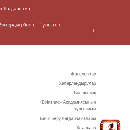
a бағдарлама
Ректордың блогы
Түлектер
Search
Жаңалықтар
Хабарландырулар
Басшылық
«Bolashaq» Академиясының
құрылымы
Білім беру бағдарламалары
Кітапхана