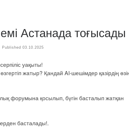
лемі Астанада тоғысады
Published
03.10.2025
 серпіліс уақыты!
 өзгертіп жатыр? Қандай AI-шешімдер қазірдің өзі
лық форумына қосылып, бүгін басталып жатқан
ерден басталады!.