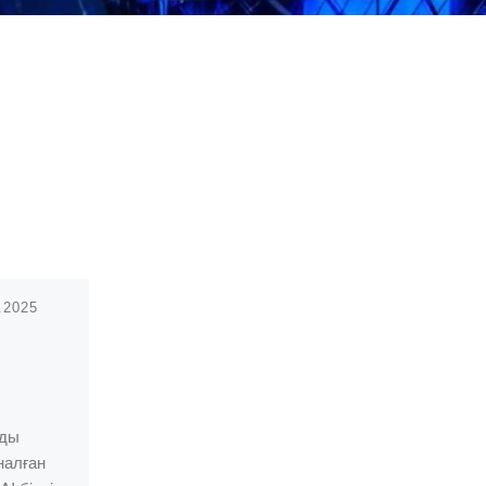
.2025
нды
налған