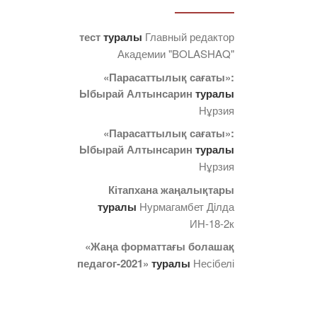
тест
туралы
Главный редактор
Академии "BOLASHAQ"
«Парасаттылық сағаты»:
Ыбырай Алтынсарин
туралы
Нұрзия
«Парасаттылық сағаты»:
Ыбырай Алтынсарин
туралы
Нұрзия
Кітапхана жаңалықтары
туралы
Нурмагамбет Дiлда
ИН-18-2к
«Жаңа форматтағы болашақ
педагог-2021»
туралы
Несібелі