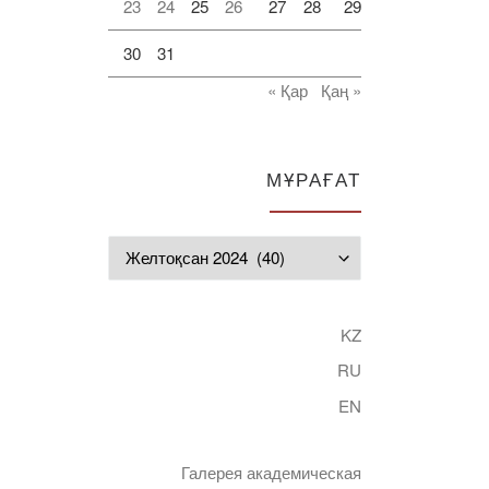
23
24
25
26
27
28
29
30
31
« Қар
Қаң »
МҰРАҒАТ
Мұрағат
KZ
RU
EN
Галерея академическая