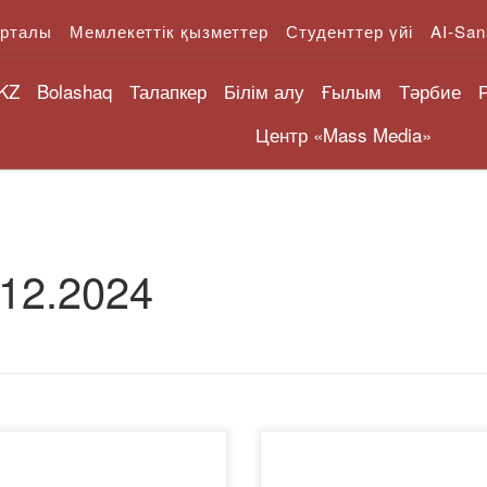
орталы
Мемлекеттік қызметтер
Студенттер үйі
AI-San
KZ
Bolashaq
Талапкер
Білім алу
Ғылым
Тәрбие
Центр «Mass Media»
.12.2024
12.2024 ж. фармацевтикалық
📌2024 жылдын 04