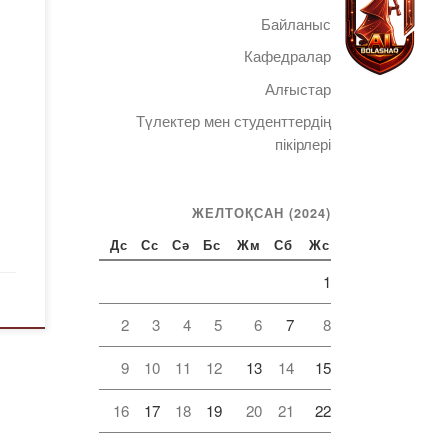
Байланыс
ық
Кафедралар
іс-
Алғыстар
Түлектер мен студенттердің
Telegram
пікірлері
уға
-
ЖЕЛТОҚСАН (2024)
Дс
Сс
Сә
Бс
Жм
Сб
Жс
1
ы
2
3
4
5
6
7
8
тар
9
10
11
12
13
14
15
16
17
18
19
20
21
22