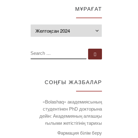
МҰРАҒАТ
Мұрағат
SEARCH
Search …
СОҢҒЫ ЖАЗБАЛАР
«Bolashaq» академиясының
студентінен PhD докторына
дейін: Академияның алғашқы
ғылыми жетістігінің тарихы
Фармация білім беру