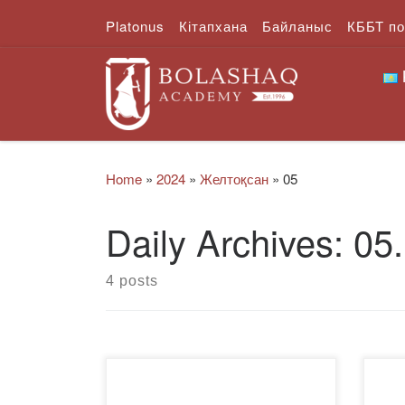
Platonus
Кітапхана
Байланыс
КББТ п
Skip to content
Home
»
2024
»
Желтоқсан
»
05
Daily Archives:
05
4 posts
5 желтоқсанда Академияда
04.