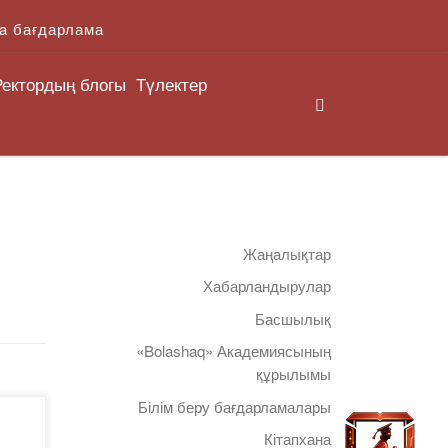
a бағдарлама
Ректордың блогы
Түлектер
Search
Жаңалықтар
Хабарландырулар
Басшылық
«Bolashaq» Академиясының
құрылымы
Білім беру бағдарламалары
Кітапхана