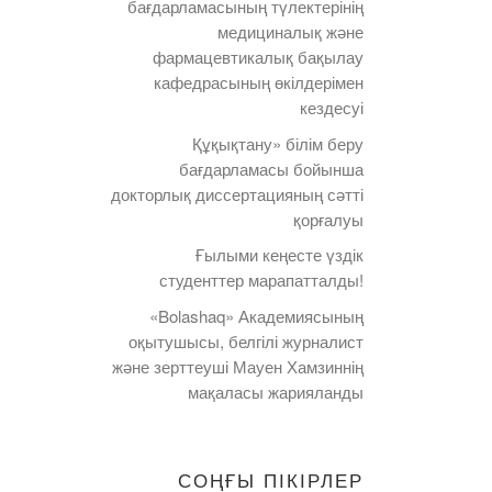
бағдарламасының түлектерінің
медициналық және
фармацевтикалық бақылау
кафедрасының өкілдерімен
кездесуі
Құқықтану» білім беру
бағдарламасы бойынша
докторлық диссертацияның сәтті
қорғалуы
Ғылыми кеңесте үздік
студенттер марапатталды!
«Bolashaq» Академиясының
оқытушысы, белгілі журналист
және зерттеуші Мауен Хамзиннің
мақаласы жарияланды
СОҢҒЫ ПІКІРЛЕР