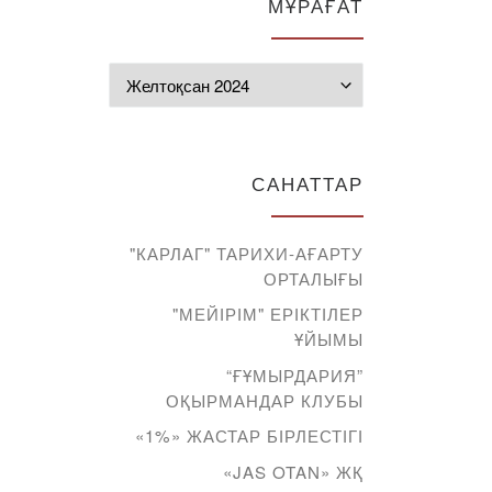
МҰРАҒАТ
Мұрағат
САНАТТАР
"КАРЛАГ" ТАРИХИ-АҒАРТУ
ОРТАЛЫҒЫ
"МЕЙІРІМ" ЕРІКТІЛЕР
ҰЙЫМЫ
“ҒҰМЫРДАРИЯ”
ОҚЫРМАНДАР КЛУБЫ
«1%» ЖАСТАР БІРЛЕСТІГІ
«JAS OTAN» ЖҚ