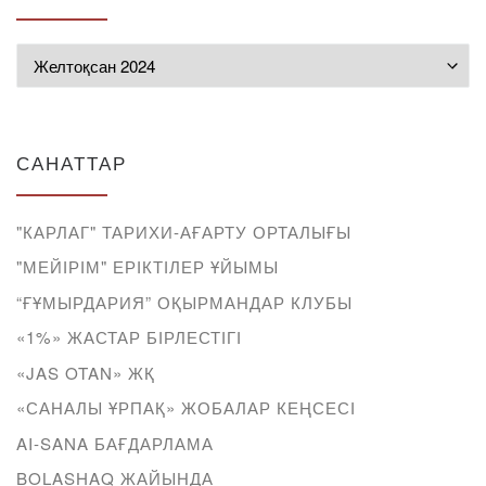
Мұрағат
САНАТТАР
"КАРЛАГ" ТАРИХИ-АҒАРТУ ОРТАЛЫҒЫ
"МЕЙІРІМ" ЕРІКТІЛЕР ҰЙЫМЫ
“ҒҰМЫРДАРИЯ” ОҚЫРМАНДАР КЛУБЫ
«1%» ЖАСТАР БІРЛЕСТІГІ
«JAS OTAN» ЖҚ
«САНАЛЫ ҰРПАҚ» ЖОБАЛАР КЕҢСЕСІ
AI-SANA БАҒДАРЛАМА
BOLASHAQ ЖАЙЫНДА