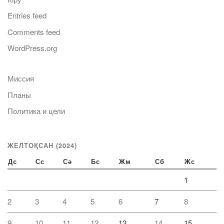
Entries feed
Comments feed
WordPress.org
Миссия
Планы
Политика и цели
ЖЕЛТОҚСАН (2024)
Дс
Сс
Сә
Бс
Жм
Сб
Жс
1
2
3
4
5
6
7
8
9
10
11
12
13
14
15