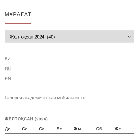
МҰРАҒАТ
Мұрағат
KZ
RU
EN
Галерея академическая мобильность
ЖЕЛТОҚСАН (2024)
Дс
Сс
Сә
Бс
Жм
Сб
Жс