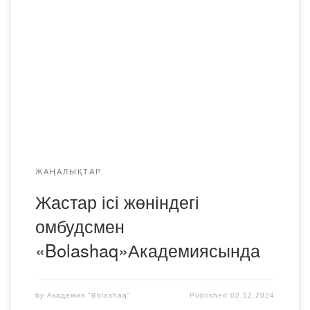
басқару ұйымына Қарағанды облысының студенттік
омбудсмені – Жақсылық Мерейлі Жанболатқызы келді.
Кездесу барысында студенттердің құқықтары, міндеттері
мен мүдделеріне қатысты өзекті мәселелер, сондай-ақ
белсенді азаматтық ұстанымды қалыптастырудағы
студенттік өзін-өзі басқаруұйымының рөлі талқыланды.
Омбудсмен өкілі білім беру ортасында жастардың
құқықтарын […]
ЖАҢАЛЫҚТАР
Жастар ісі жөніндегі
омбудсмен
«Bolashaq»Академиясында
by
Академия "Bolashaq"
Published
02.12.2024