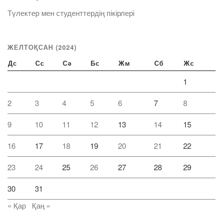
Түлектер мен студенттердің пікірлері
ЖЕЛТОҚСАН (2024)
Дс
Сс
Сә
Бс
Жм
Сб
Жс
1
2
3
4
5
6
7
8
9
10
11
12
13
14
15
16
17
18
19
20
21
22
23
24
25
26
27
28
29
30
31
« Қар
Қаң »