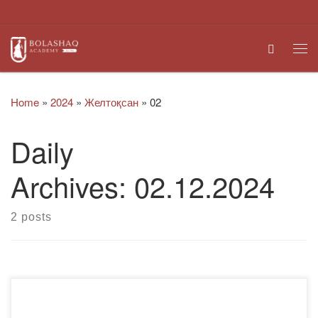
Skip to content
Search
Me
Home
»
2024
»
Желтоқсан
»
02
Daily
Archives:
02.12.2024
2 posts
2024 жылғы 2 желтоқсанда «Bolashaq» Академиясының
Жастар ісі жөніндегі комитетінің студенттік өзін-өзі