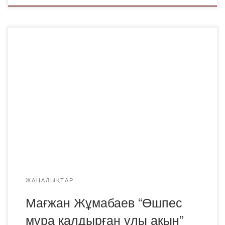
ҚР ҒЖБ және Қарағанды облыстық әкімдігінің шешіміне
сәйкес, Қазақстанда Алаш айлығы өтуде. Соған сәйкес
“Bolashaq” Академиясында “Өшпес мұра қалдырған ұлы
ақын” атты Мағжан Жұмабаевтың шығармашылығына
арналған поэззия кеші өтті. Кеште қазақ тілі мен әдебиеті
кафедрасының профессоры, филология ғылымдарының
докторы М.Хамзин кіріспе сөз сөйлеп, ұлы ақынның
мәлім емес шығармашылығына тоқталып, жалпы […]
ЖАҢАЛЫҚТАР
Мағжан Жұмабаев “Өшпес
мұра қалдырған ұлы ақын”