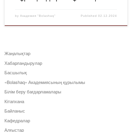
by
Академия "Bolashaq"
Published
02.12.2024
Жаңалықтар
Хабарландырулар
Басшылық
«Bolashaq» Академиясының құрылымы
Білім беру бағдарламалары
Кітапхана
Байланыс
Кафедралар
Алғыстар