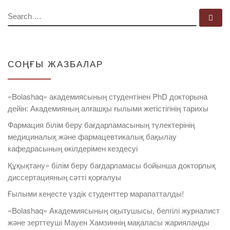
SEARCH
Se
СОҢҒЫ ЖАЗБАЛАР
«Bolashaq» академиясының студентінен PhD докторына
дейін: Академияның алғашқы ғылыми жетістігінің тарихы
Фармация білім беру бағдарламасының түлектерінің
медициналық және фармацевтикалық бақылау
кафедрасының өкілдерімен кездесуі
Құқықтану» білім беру бағдарламасы бойынша докторлық
диссертацияның сәтті қорғалуы
Ғылыми кеңесте үздік студенттер марапатталды!
«Bolashaq» Академиясының оқытушысы, белгілі журналист
және зерттеуші Мауен Хамзиннің мақаласы жарияланды