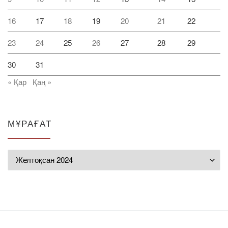
16
17
18
19
20
21
22
23
24
25
26
27
28
29
30
31
« Қар
Қаң »
МҰРАҒАТ
Мұрағат