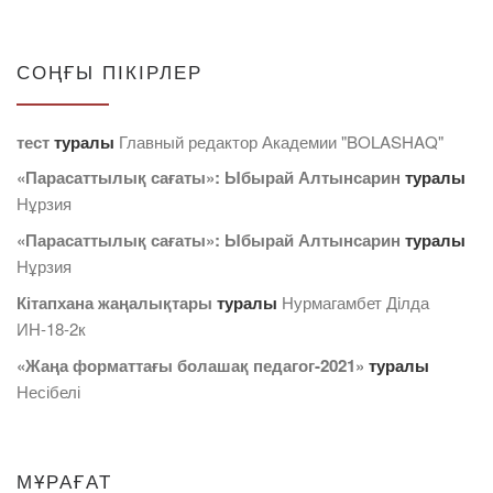
СОҢҒЫ ПІКІРЛЕР
тест
туралы
Главный редактор Академии "BOLASHAQ"
«Парасаттылық сағаты»: Ыбырай Алтынсарин
туралы
Нұрзия
«Парасаттылық сағаты»: Ыбырай Алтынсарин
туралы
Нұрзия
Кітапхана жаңалықтары
туралы
Нурмагамбет Дiлда
ИН-18-2к
«Жаңа форматтағы болашақ педагог-2021»
туралы
Несібелі
МҰРАҒАТ