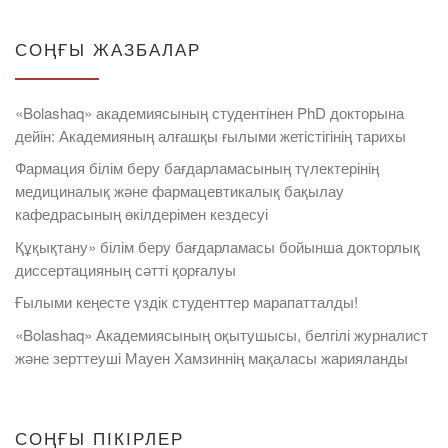
СОҢҒЫ ЖАЗБАЛАР
«Bolashaq» академиясының студентінен PhD докторына
дейін: Академияның алғашқы ғылыми жетістігінің тарихы
Фармация білім беру бағдарламасының түлектерінің
медициналық және фармацевтикалық бақылау
кафедрасының өкілдерімен кездесуі
Құқықтану» білім беру бағдарламасы бойынша докторлық
диссертацияның сәтті қорғалуы
Ғылыми кеңесте үздік студенттер марапатталды!
«Bolashaq» Академиясының оқытушысы, белгілі журналист
және зерттеуші Мауен Хамзиннің мақаласы жарияланды
СОҢҒЫ ПІКІРЛЕР