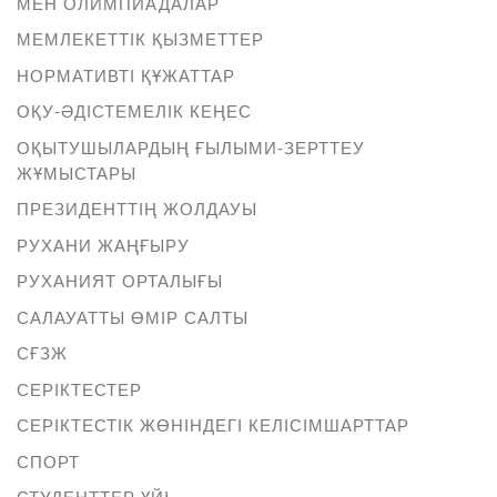
МЕН ОЛИМПИАДАЛАР
МЕМЛЕКЕТТІК ҚЫЗМЕТТЕР
НОРМАТИВТІ ҚҰЖАТТАР
ОҚУ-ӘДІСТЕМЕЛІК КЕҢЕС
ОҚЫТУШЫЛАРДЫҢ ҒЫЛЫМИ-ЗЕРТТЕУ
ЖҰМЫСТАРЫ
ПРЕЗИДЕНТТІҢ ЖОЛДАУЫ
РУХАНИ ЖАҢҒЫРУ
РУХАНИЯТ ОРТАЛЫҒЫ
САЛАУАТТЫ ӨМІР САЛТЫ
СҒЗЖ
СЕРІКТЕСТЕР
СЕРІКТЕСТІК ЖӨНІНДЕГІ КЕЛІСІМШАРТТАР
СПОРТ
СТУДЕНТТЕР ҮЙІ