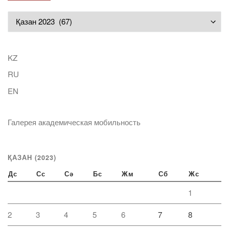
Мұрағат
KZ
RU
EN
Галерея академическая мобильность
ҚАЗАН (2023)
Дс
Сс
Сә
Бс
Жм
Сб
Жс
1
2
3
4
5
6
7
8