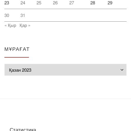
23
24
25
26
27
28
29
30
31
« Қыр
Қар »
МҰРАҒАТ
Мұрағат
Статистика