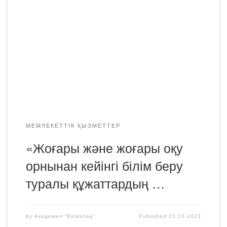
МЕМЛЕКЕТТІК ҚЫЗМЕТТЕР
«Жоғары және жоғары оқу
орнынан кейінгі білім беру
туралы құжаттардың …
by
Академия "Bolashaq"
Published
01.10.2023