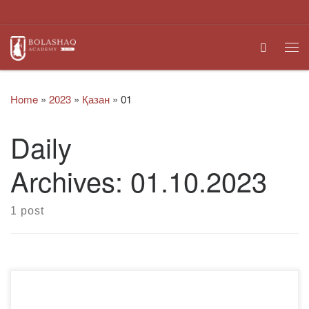
Skip to content
Search
Me
Home
»
2023
»
Қазан
»
01
Daily
Archives:
01.10.2023
1 post