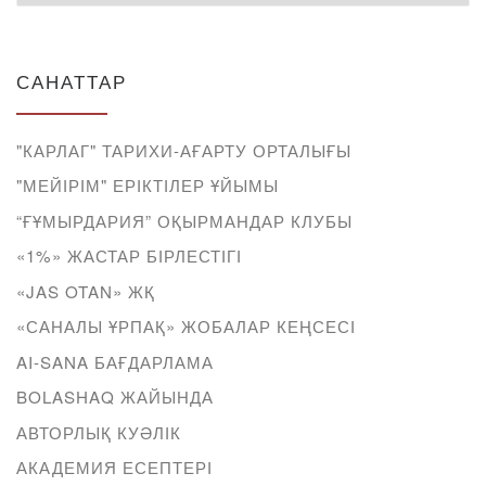
САНАТТАР
"КАРЛАГ" ТАРИХИ-АҒАРТУ ОРТАЛЫҒЫ
"МЕЙІРІМ" ЕРІКТІЛЕР ҰЙЫМЫ
“ҒҰМЫРДАРИЯ” ОҚЫРМАНДАР КЛУБЫ
«1%» ЖАСТАР БІРЛЕСТІГІ
«JAS OTAN» ЖҚ
«САНАЛЫ ҰРПАҚ» ЖОБАЛАР КЕҢСЕСІ
AI-SANA БАҒДАРЛАМА
BOLASHAQ ЖАЙЫНДА
АВТОРЛЫҚ КУӘЛІК
АКАДЕМИЯ ЕСЕПТЕРІ