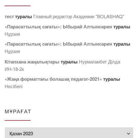
тест
туралы
Главный редактор Академии "BOLASHAQ"
«Парасаттылық сағаты»: Ыбырай Алтынсарин
туралы
Нұрзия
«Парасаттылық сағаты»: Ыбырай Алтынсарин
туралы
Нұрзия
Кітапхана жаңалықтары
туралы
Нурмагамбет Дiлда
ИН-18-2к
«Жаңа форматтағы болашақ педагог-2021»
туралы
Несібелі
МҰРАҒАТ
Мұрағат