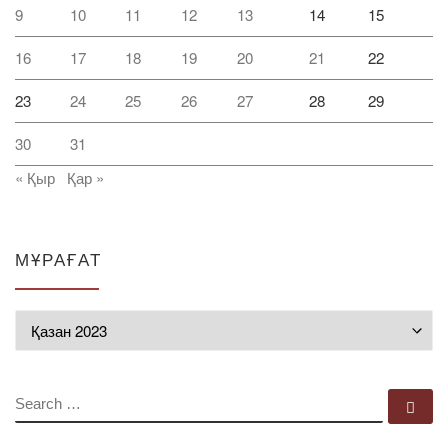
9
10
11
12
13
14
15
16
17
18
19
20
21
22
23
24
25
26
27
28
29
30
31
« Қыр
Қар »
МҰРАҒАТ
Мұрағат
SEARCH
Se