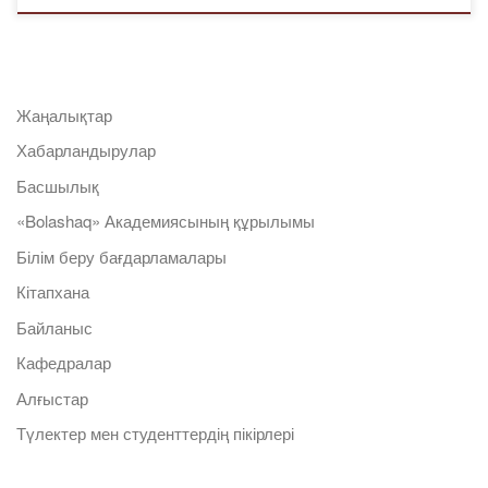
Жаңалықтар
Хабарландырулар
Басшылық
«Bolashaq» Академиясының құрылымы
Білім беру бағдарламалары
Кітапхана
Байланыс
Кафедралар
Алғыстар
Түлектер мен студенттердің пікірлері