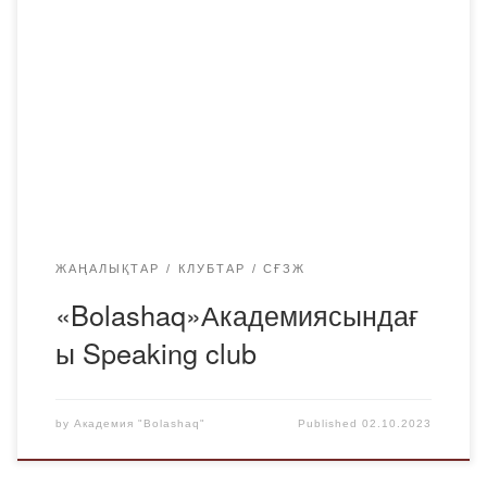
Шет тілдері және мәдениетаралық коммуникация
кафедрасында 29 қыркүйектен (жұма) бастап ағылшын
тіліндегі «English Club» ауызекі клубының жұмысы тегін
басталды. Академияның барлық курстары мен ББ
студенттері шақырылады. Сөйлесу сессиясы 02.10.2023
(дүйсенбі) 14:30-15:30 400 кабинетте өтеді.Клуб
жетекшісі: Ганеев Р. Р.
ЖАҢАЛЫҚТАР
КЛУБТАР
СҒЗЖ
«Bolashaq»Академиясындағ
ы Speaking club
by
Академия "Bolashaq"
Published
02.10.2023