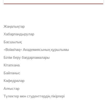
Жаңалықтар
Хабарландырулар
Басшылық
«Bolashaq» Академиясының құрылымы
Білім беру бағдарламалары
Кітапхана
Байланыс
Кафедралар
Алғыстар
Түлектер мен студенттердің пікірлері