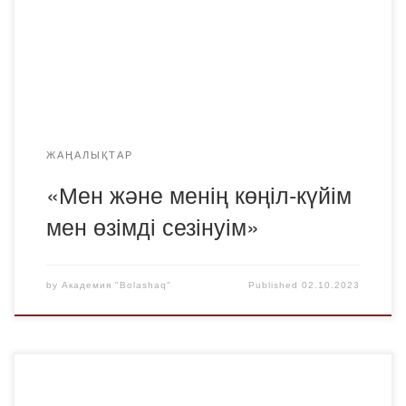
оқытушылары Мекадилова С.К., Байбекова В. А. өткізді.
Тренинг барысында студенттерге оқу процесіне
бейімделу мәселесі бойынша ақпараттар беріліп,
қызықты сұрақтар қойылып, ойындар ойнатылды.
ЖАҢАЛЫҚТАР
«Мен және менің көңіл-күйім
мен өзімді сезінуім»
by
Академия "Bolashaq"
Published
02.10.2023
❗ ❗ ❗ Құрметті «Bolashaq» Академиясының студенттері!