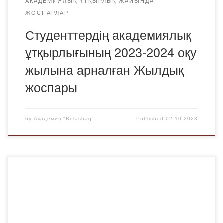
АКАДЕМИЯЛЫҚ ҰТҚЫРЛЫҚ ЖАЙЫНДА
ЖОСПАРЛАР
Студенттердің академиялық
ұтқырлығының 2023-2024 оқу
жылына арналған Жылдық
жоспары
by
Академия "Bolashaq"
Published
02.10.2023
29-қыркүйек күні «Bolashaq» Академиясының студенттер
үйінде 1-курс студенттеріне арналған «Мен және менің
көңіл-күйім мен өзімді сезінуім» атты тренинг өткізілді.
Тренингті «Педагогика» кафедрасының аға