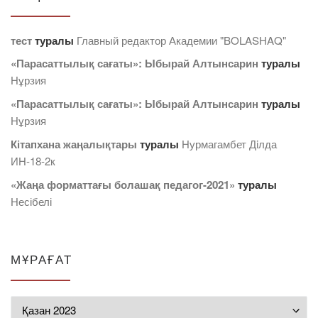
тест
туралы
Главный редактор Академии "BOLASHAQ"
«Парасаттылық сағаты»: Ыбырай Алтынсарин
туралы
Нұрзия
«Парасаттылық сағаты»: Ыбырай Алтынсарин
туралы
Нұрзия
Кітапхана жаңалықтары
туралы
Нурмагамбет Дiлда
ИН-18-2к
«Жаңа форматтағы болашақ педагог-2021»
туралы
Несібелі
МҰРАҒАТ
Мұрағат