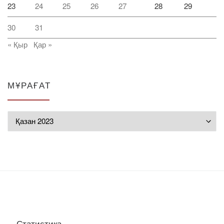
23
24
25
26
27
28
29
30
31
« Қыр
Қар »
МҰРАҒАТ
Мұрағат
Статистика