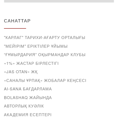
САНАТТАР
"КАРЛАГ" ТАРИХИ-АҒАРТУ ОРТАЛЫҒЫ
"МЕЙІРІМ" ЕРІКТІЛЕР ҰЙЫМЫ
“ҒҰМЫРДАРИЯ” ОҚЫРМАНДАР КЛУБЫ
«1%» ЖАСТАР БІРЛЕСТІГІ
«JAS OTAN» ЖҚ
«САНАЛЫ ҰРПАҚ» ЖОБАЛАР КЕҢСЕСІ
AI-SANA БАҒДАРЛАМА
BOLASHAQ ЖАЙЫНДА
АВТОРЛЫҚ КУӘЛІК
АКАДЕМИЯ ЕСЕПТЕРІ