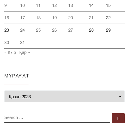
9
10
11
12
13
14
15
16
17
18
19
20
21
22
23
24
25
26
27
28
29
30
31
« Қыр
Қар »
МҰРАҒАТ
Мұрағат
SEARCH
Se