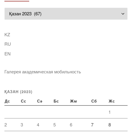
Мұрағат
KZ
RU
EN
Галерея академическая мобильность
ҚАЗАН (2023)
Дс
Сс
Сә
Бс
Жм
Сб
Жс
1
2
3
4
5
6
7
8