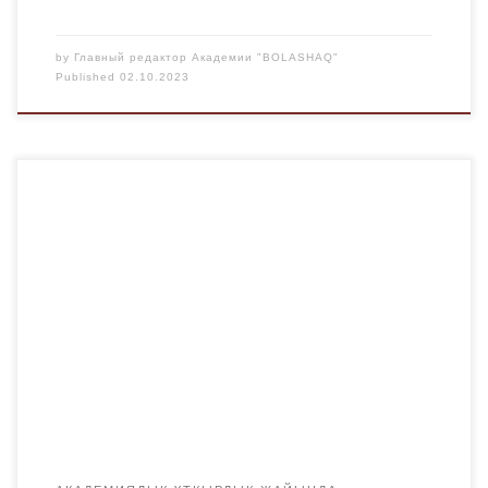
by
Главный редактор Академии "BOLASHAQ"
Published
02.10.2023
Годовой план академической мобильности студентов на
2023-2024 учебный год