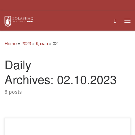
Skip to content
Search
Me
Home
»
2023
»
Қазан
»
02
Daily
Archives:
02.10.2023
6 posts
Адамзаттың ең үлкен құндылығы-бұл шындық және оны