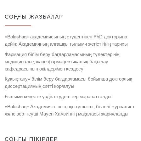
СОҢҒЫ ЖАЗБАЛАР
«Bolashaq» академиясының студентінен PhD докторына
дейін: Академияның алғашқы ғылыми жетістігінің тарихы
Фармация білім беру бағдарламасының түлектерінің
медициналық және фармацевтикалық бақылау
кафедрасының өкілдерімен кездесуі
Құқықтану» білім беру бағдарламасы бойынша докторлық
диссертацияның сәтті қорғалуы
Ғылыми кеңесте үздік студенттер марапатталды!
«Bolashaq» Академиясының оқытушысы, белгілі журналист
және зерттеуші Мауен Хамзиннің мақаласы жарияланды
СОҢҒЫ ПІКІРЛЕР