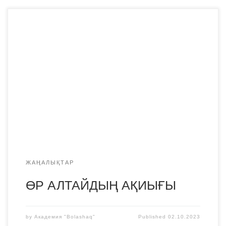
Оралхан Бөкейдің 80 жылдығына орай Қарағанды
қаласы Гоголь атындағы облыстық кітапханасында “ӨР
АЛТАЙДЫҢ АҚИЫҒЫ” атты әдеби, сазды кеш өтті. Кеште
жазушы жайлы қызықты да тың деректер берілді.
Сонымен қатар, поэзияға жаны жақын жандар
арнауларын оқып, өнерлерін ортаға салды. Осы кеште
«Bolashaq» Академиясының қазақ тілі мен әдебиеті білім
беру бағдарламасының 1-4-курс […]
ЖАҢАЛЫҚТАР
ӨР АЛТАЙДЫҢ АҚИЫҒЫ
by
Академия "Bolashaq"
Published
02.10.2023