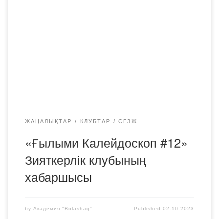
анықтаудың жалғыз жолы-ғылым, сондықтан шындықпен
бірге ғылымның өзі де осындай құндылық болып
табылады. Ғылыми қызметті барлық жолмен
көтермелемейтін және ғалымды бағаламайтын ұлт
жойылады. Альберт Эйнштейн 29 қыркүйекте
«Bolashaq» Академиясының ЖББ кафедрасы биылғы
оқу жылында «Ғылыми калейдоскоп» зияткерлік
клубының он екінші және осы 2023-2024 […]
ЖАҢАЛЫҚТАР
КЛУБТАР
СҒЗЖ
«Ғылыми Калейдоскоп #12»
Зияткерлік клубының
хабаршысы
by
Академия "Bolashaq"
Published
02.10.2023