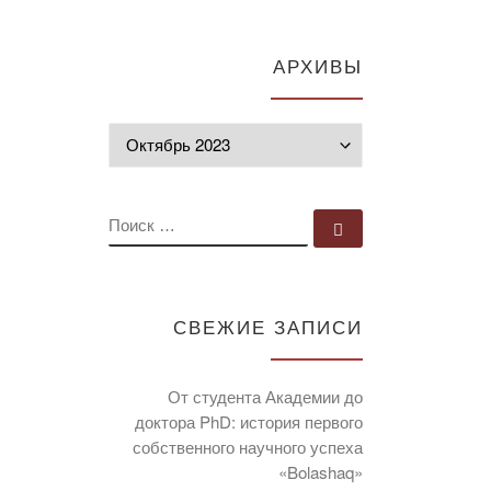
АРХИВЫ
Архивы
ПОИСК
Поиск …
СВЕЖИЕ ЗАПИСИ
От студента Академии до
доктора PhD: история первого
собственного научного успеха
«Bolashaq»