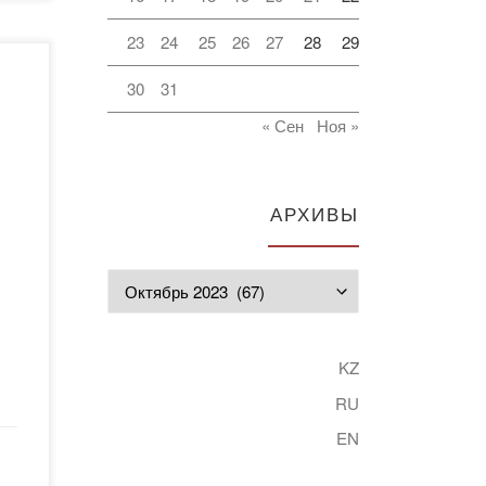
23
24
25
26
27
28
29
 в
30
31
и
« Сен
Ноя »
АРХИВЫ
го,
Архивы
KZ
рсов
RU
ы
EN