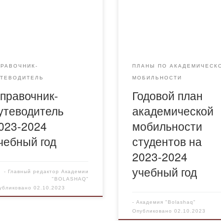
Годовой план академическо
авочник-путеводитель 2023-
мобильности студентов на
4 учебный год
2023-2024 учебный год
ПРАВОЧНИК-
ПЛАНЫ ПО АКАДЕМИЧЕСК
УТЕВОДИТЕЛЬ
МОБИЛЬНОСТИ
правочник-
Годовой план
утеводитель
академической
023-2024
мобильности
чебный год
студентов на
2023-2024
учебный год
-
Главный редактор Академии
"BOLASHAQ"
убликовано
02.10.2023
-
Академия "Bolashaq"
Опубликовано
02.10.2023