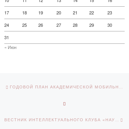
10
11
12
13
14
15
16
17
18
19
20
21
22
23
24
25
26
27
28
29
30
31
« Июн
Навигация по записям
Предыдущая запись
ГОДОВОЙ ПЛАН АКАДЕМИЧЕСКОЙ МОБИЛЬНОСТИ СТУДЕНТОВ НА 2023-2024 УЧЕБНЫЙ ГОД
ОБРАТНО К СПИСКУ З
С
ВЕСТНИК ИНТЕЛЛЕКТУАЛЬНОГО КЛУБА «НАУЧНЫЙ КАЛЕЙДОСКОП» #12