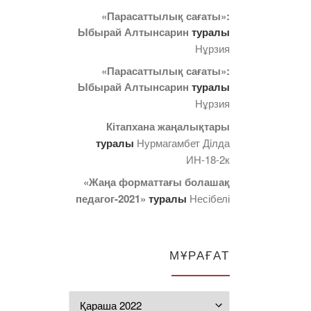
«Парасаттылық сағаты»:
Ыбырай Алтынсарин
туралы
Нұрзия
«Парасаттылық сағаты»:
Ыбырай Алтынсарин
туралы
Нұрзия
Кітапхана жаңалықтары
туралы
Нурмагамбет Дiлда
ИН-18-2к
«Жаңа форматтағы болашақ
педагог-2021»
туралы
Несібелі
МҰРАҒАТ
Мұрағат