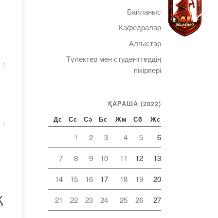
әне
Байланыс
Кафедралар
Алғыстар
Түлектер мен студенттердің
лам
Telegram
пікірлері
ан
ҚАРАША (2022)
рға
к
Дс
Сс
Сә
Бс
Жм
Сб
Жс
р
1
2
3
4
5
6
ен
7
8
9
10
11
12
13
і
14
15
16
17
18
19
20
е
Қ
21
22
23
24
25
26
27