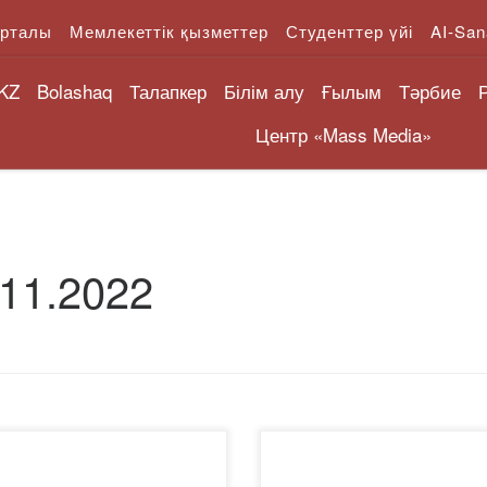
орталы
Мемлекеттік қызметтер
Студенттер үйі
AI-San
KZ
Bolashaq
Талапкер
Білім алу
Ғылым
Тәрбие
Центр «Mass Media»
.11.2022
арашада Қазтұтынуодағы
29 қазанда ғылыми зерттеул