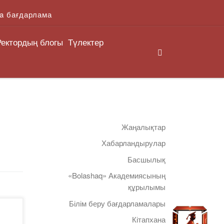
a бағдарлама
Ректордың блогы
Түлектер
Search
Жаңалықтар
Хабарландырулар
Басшылық
«Bolashaq» Академиясының
құрылымы
Білім беру бағдарламалары
ер,
Кітапхана