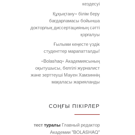
кездесуі
Құқықтану» білім беру
бағдарламасы бойынша
докторлық диссертацияның сәтті
қорғалуы
Ғылыми кеңесте үздік
студенттер марапатталды!
«Bolashaq» Академиясының
оқытушысы, белгілі журналист
және зерттеуші Мауен Хамзиннің
мақаласы жарияланды
СОҢҒЫ ПІКІРЛЕР
тест
туралы
Главный редактор
Академии "BOLASHAQ"