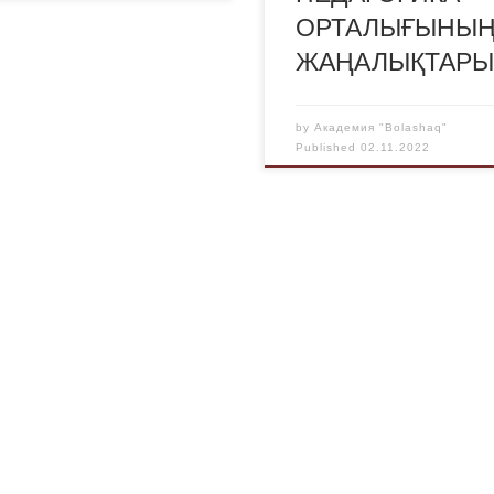
ОРТАЛЫҒЫНЫ
ЖАҢАЛЫҚТАР
by
Академия "Bolashaq"
Published
02.11.2022