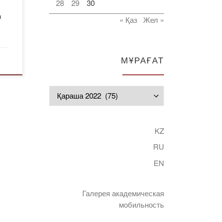
28
29
30
Ң
« Қаз
Жел »
Ы
МҰРАҒАТ
Мұрағат
KZ
RU
EN
Галерея академическая
мобильность