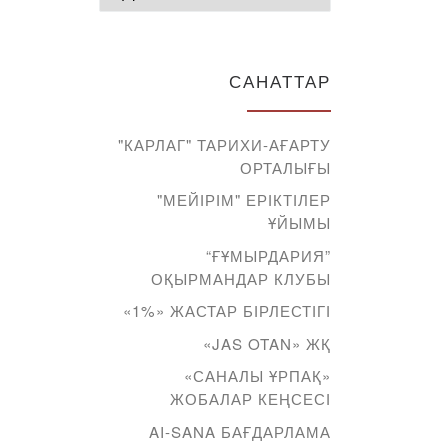
САНАТТАР
"КАРЛАГ" ТАРИХИ-АҒАРТУ
ОРТАЛЫҒЫ
"МЕЙІРІМ" ЕРІКТІЛЕР
ҰЙЫМЫ
“ҒҰМЫРДАРИЯ”
ОҚЫРМАНДАР КЛУБЫ
«1%» ЖАСТАР БІРЛЕСТІГІ
«JAS OTAN» ЖҚ
«САНАЛЫ ҰРПАҚ»
ЖОБАЛАР КЕҢСЕСІ
AI-SANA БАҒДАРЛАМА