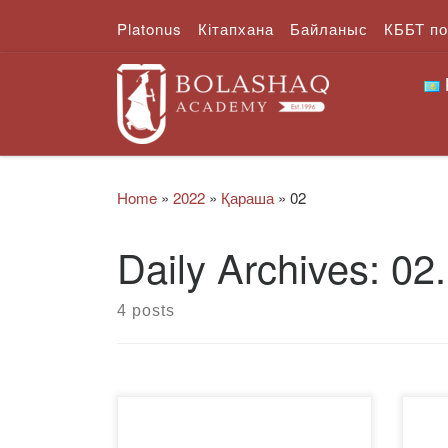
Platonus
Кітапхана
Байланыс
КББТ п
Skip to content
Home
»
2022
»
Қараша
»
02
Daily Archives:
02
4 posts
2022 ж. 02.11. күні Академия
2 қ