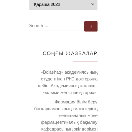
Мұрағат
SEARCH
Search …
СОҢҒЫ ЖАЗБАЛАР
«Bolashaq» академиясының
студентінен PhD докторына
дейін: Академияның алғашқы
ғылыми жетістігінің тарихы
Фармация білім беру
бағдарламасының түлектерінің
медициналық және
фармацевтикалық бақылау
кафедрасының өкілдерімен