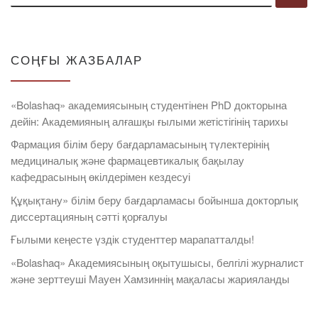
СОҢҒЫ ЖАЗБАЛАР
«Bolashaq» академиясының студентінен PhD докторына
дейін: Академияның алғашқы ғылыми жетістігінің тарихы
Фармация білім беру бағдарламасының түлектерінің
медициналық және фармацевтикалық бақылау
кафедрасының өкілдерімен кездесуі
Құқықтану» білім беру бағдарламасы бойынша докторлық
диссертацияның сәтті қорғалуы
Ғылыми кеңесте үздік студенттер марапатталды!
«Bolashaq» Академиясының оқытушысы, белгілі журналист
және зерттеуші Мауен Хамзиннің мақаласы жарияланды