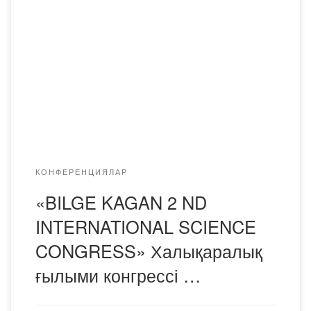
«Тұран» университеті (Қазақстан) бірлесіп
ұйымдастырылған «BILGE KAGAN 2 nd
INTERNATIONAL SCIENCE CONGRESS» халықаралық
ғылыми конгресі туралы хабарлаймыз. Конгресс
тақырыбы: салауатты қоғам үшін тұрақты пәнаралық
зерттеулер. Зерттеу бағыттары: – педагогикалық
ғылымдар; – әдебиет және лингвистика; – ғылым және
математика; – бейнелеу өнері; – ауыл […]
КОНФЕРЕНЦИЯЛАР
«BILGE KAGAN 2 ND
INTERNATIONAL SCIENCE
CONGRESS» Халықаралық
ғылыми конгрессі …