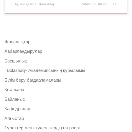
by
Академия "Bolashaq"
Published
06.09.2019
Жаңалықтар
Хабарландырулар
Басшылық
«Bolashaq» Академиясының құрылымы
Білім беру бағдарламалары
Кітапхана
Байланыс
Кафедралар
Алғыстар
Түлектер мен студенттердің пікірлері