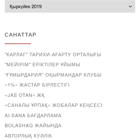
Мұрағат
САНАТТАР
"КАРЛАГ" ТАРИХИ-АҒАРТУ ОРТАЛЫҒЫ
"МЕЙІРІМ" ЕРІКТІЛЕР ҰЙЫМЫ
“ҒҰМЫРДАРИЯ” ОҚЫРМАНДАР КЛУБЫ
«1%» ЖАСТАР БІРЛЕСТІГІ
«JAS OTAN» ЖҚ
«САНАЛЫ ҰРПАҚ» ЖОБАЛАР КЕҢСЕСІ
AI-SANA БАҒДАРЛАМА
BOLASHAQ ЖАЙЫНДА
АВТОРЛЫҚ КУӘЛІК