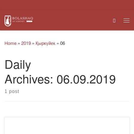
Skip to content
Search
Me
Home
»
2019
»
Қыркүйек
»
06
Daily
Archives:
06.09.2019
1 post
Құрметті әріптестер! Сізге idea Modern (Түркия) және