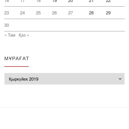
16
17
18
19
20
21
22
23
24
25
26
27
28
29
30
« Там
Қаз »
МҰРАҒАТ
Мұрағат