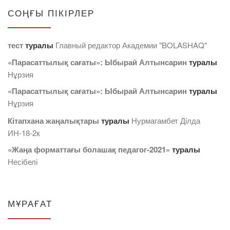
СОҢҒЫ ПІКІРЛЕР
тест
туралы
Главный редактор Академии "BOLASHAQ"
«Парасаттылық сағаты»: Ыбырай Алтынсарин
туралы
Нұрзия
«Парасаттылық сағаты»: Ыбырай Алтынсарин
туралы
Нұрзия
Кітапхана жаңалықтары
туралы
Нурмагамбет Дiлда
ИН-18-2к
«Жаңа форматтағы болашақ педагог-2021»
туралы
Несібелі
МҰРАҒАТ