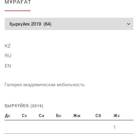
МҰРАҒАТ
Мұрағат
KZ
RU
EN
Галерея академическая мобильность
ҚЫРКҮЙЕК (2019)
Дс
Сс
Сә
Бс
Жм
Сб
Жс
1