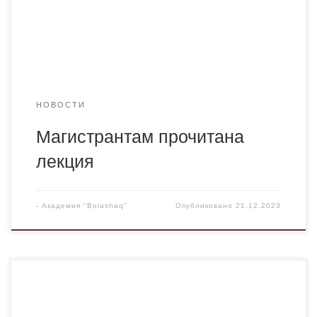
первых в группе МК-22 успешно защитили
диссертационные работы магистранты А.Смыкова, Г.
[…]
НОВОСТИ
Магистрантам прочитана
лекция
-
Академия "Bolashaq"
Опубликовано
21.12.2023
15 декабря в торжественном зале Академии состоялся
круглый стол на тему: “Тұғыры биік – Тәуелсіздік”,
посвященный Дню независимости. Мероприятие