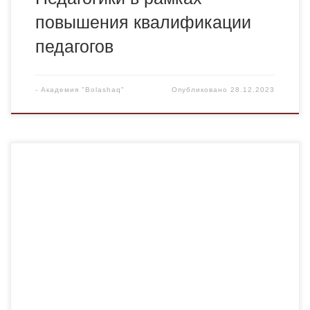
повышения квалификации
педагогов
-
Академия "Bolashaq"
Опубликовано
28.12.2023
21 декабря студентка группа Ю-21-1 Гартман Зинаида
была награждена дипломом 2 степени за участие в
региональном конкурсе эссе на тему «Теоретико-
правовые аспекты антикоррупционной культуры».
Конкурс эссе проводился на английском языке. В своей
работе Зинаида глубоко раскрыла заданную тему,
выявила необходимые аспекты, изучила актуальные
проблемы и предложила пути решения для снижения
[…]