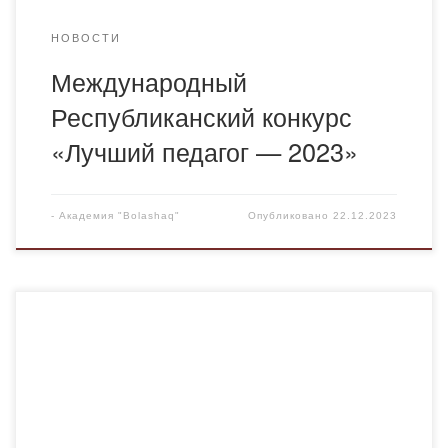
НОВОСТИ
Международный
Республиканский конкурс
«Лучший педагог — 2023»
-
Академия "Bolashaq"
Опубликовано
22.12.2023
Академия «Bolashaq» впервые приняла магистрантов на
зимний прием по требованию, принятому в 2021-2022
учебном году на образовательную программу казахского
языка и литературы. 20-21 декабря текущего 2023 года
завершены работы по защите магистерских степеней
педагогических наук этих магистрантов. Одними из