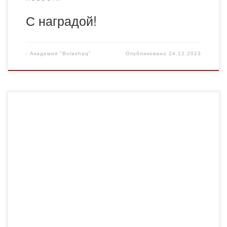
С наградой!
-
Академия "Bolashaq"
Опубликовано
24.12.2023
Преподаватели кафедры «Педагогика» Тажинин А.М. и
Шутенова С.С. приняли участие в международном
Республиканском конкурсе для педагогических
работников «Лучший педагог — 2023», который
состоялся 10 декабря 2023 г. Конкурс проводился в
целях поддержки науки и образования, определения
лучших инновационных идей. На данный конкурс
Тажинин А.М. и Шутенова С.С. отправили научную
статью […]