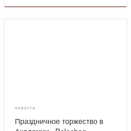
25 декабря прошло мероприятие, посвященное Новому,
2024 году. Торжество было организовано активистами
Академии «Bolashaq». Концерт прошел ярко и
динамично. С поздравительным словом выступила
ректор Академии — Рысмагамбетова Гульнара
Мусиевна. Также благодарственными письмами были
награждены самые активные и креативные студенты. Не
обошлось и без новогоднего представления с самыми
ожидаемыми сказочными героями […]
НОВОСТИ
Праздничное торжество в
Академии «Bolashaq»