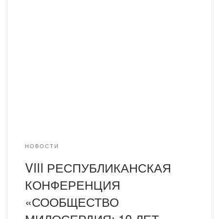
Преподаватели кафедры фармацевтических дисциплин
приняли участие в VIII Республиканской конференции с
участием международных экспертов «СООБЩЕСТВО
МИЛОСЕРДИЯ: 10 ЛЕТ КАЗАХСТАНСКОЙ
АССОЦИАЦИИ ПАЛЛИАТИВНОЙ ПОМОЩИ», которая
проходила в19-20 декабря 2023 г. в Алматы (онлайн)
Организаторы: Казахстанская ассоциация паллиативной
помощи КАПП Казахский НИИ онкологии и радиологии
КазНИИОР При поддержке: Министерство
здравоохранения Республики Казахстан Международная
[…]
НОВОСТИ
VIII РЕСПУБЛИКАНСКАЯ
КОНФЕРЕНЦИЯ
«СООБЩЕСТВО
МИЛОСЕРДИЯ: 10 ЛЕТ