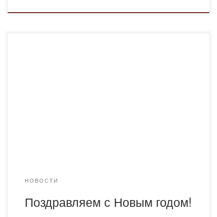
Дорогие коллеги, преподаватели, студенты! С
наступающим Новым Годом хочу поздравить каждого из
вас ! Этот момент — время не только веселья и
подарков, но и возможность задуматься о прошедшем
годе, о наших достижениях и перспективах! В уходящем
году мы вместе сделали многое: преодолевали
трудности, строили новые отношения, творчески решали
задачи […]
НОВОСТИ
Поздравляем с Новым годом!