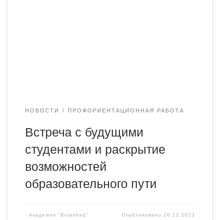
«Bolashaq» Ганеев Р.Р., Оразгалиева Г.Ш., а также
студент группы ИН-21-1к Киева А.К. посетили в рамках
профориентационной работы гимназию №3 г.
Караганда. Была проведена беседа с учащимися 9 -10
классов, в ходе которой школьников познакомили с
преимуществами вуза, его организацией,
образовательными […]
НОВОСТИ
ПРОФОРИЕНТАЦИОННАЯ РАБОТА
Встреча с будущими
студентами и раскрытие
возможностей
образовательного пути
-
Академия "Bolashaq"
Опубликовано
26.12.2023