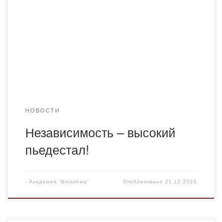
открылось с приветственным словом ректора Академии
«Bolashaq» Рысмагамбетовой Гульнары Мусиевны.
Выступали докладчики, профессор образовательной
программы казахского языка и литературы Хамзин
Мауен Хамзаевич, профессор кафедры
общеобразовательных дисциплин Саттарова Фарида
Фаттаховна и старший […]
НОВОСТИ
Независимость – высокий
пьедестал!
-
Академия "Bolashaq"
Опубликовано
21.12.2023