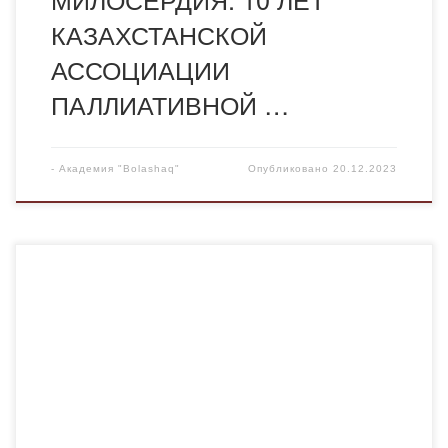
КАЗАХСТАНСКОЙ
АССОЦИАЦИИ
ПАЛЛИАТИВНОЙ …
-
Академия "Bolashaq"
Опубликовано
20.12.2023
Цели: -Воспитание казахстанского патриотизма.
-Воспитание уважения и любви к истории, культуре и
традициям народа. -Создание атмосферы творчества
способствующей развитию личности. -Побудить
студентов к изучению своей страны, своего рода. На
кураторском часу приняли участие студенты 1-4 курсов
кафедры иностранных языков и межкультурной
коммуникации. Кураторский час прошел в форме