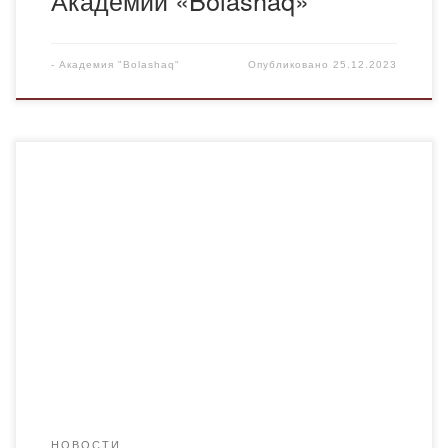
-
Академия "Bolashaq"
Опубликовано
25.12.2023
21 декабря в Академии “Bolashaq“ состоялась
знаменательная встреча. Профессор Академии
«Bolashaq», доктор наук, почетный академик АН
Казахстана, известный ученый Мауен Хамзин решением
Фонда Казыбек би был награжден медалью «Қаз
дауысты Қазыбек би». В награждении приняли участие
ректор Академии, преподаватели и студенты. В период с
2010 по 2013 годы учеными данной […]
НОВОСТИ