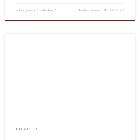
-
Академия "Bolashaq"
Опубликовано
31.12.2023
Новый год – это сказочный и веселый праздник.
Традиционно принято дарить друг другу подарки,
сопровождая это действие теплыми пожеланиями. Мы
преподаватели решили для Вас студенты, использовать
самое главное и сокровенное наше «оружие» — слово!
И таким образом, выразить все наши теплые пожелания
в наступающем году в Ваш адрес. В канун […]
НОВОСТИ