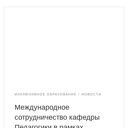
Преподаватели и студенты ОДО Образовательных
программ: — дошкольное обучение и воспитание, —
педагогика и психология, — педагогика и методика
начального обучения, в рамках международного
сотрудничества с октября по декабрь 2023 года прошли
курсы по программе повышения квалификации.
Программа была составлена сотрудниками Московского
государственного психолого-педагогического
университета для педагогов, с целью методической […]
ИНКЛЮЗИВНОЕ ОБРАЗОВАНИЕ
НОВОСТИ
Международное
сотрудничество кафедры
Педагогики в рамках