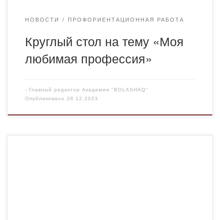
НОВОСТИ
ПРОФОРИЕНТАЦИОННАЯ РАБОТА
Круглый стол на тему «Моя
любимая профессия»
-
Главный редактор Академии "BOLASHAQ"
Опубликовано
28.12.2023
ОДО Қазақстан тарихы каз ОДО История Казахстана рус
Қазақстан тарихы очка каз История Казахстана очка рус