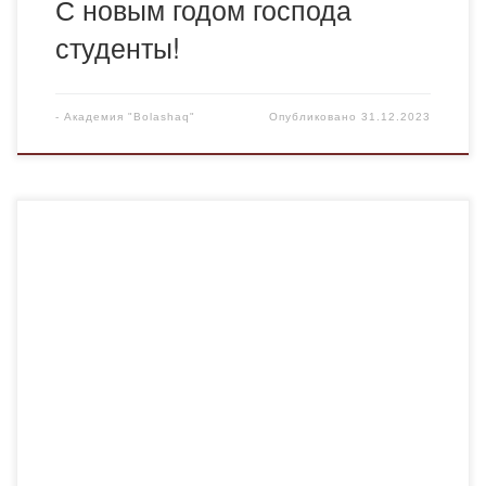
С новым годом господа
студенты!
-
Академия "Bolashaq"
Опубликовано
31.12.2023
В последнюю неделю ноября 2023 года старший
преподаватель кафедры Казахского языка и литературы
Академии «Bolashaq» Жанузакова К.К. в рамках
реализации плана работы по профориентации провела
круглый стол на тему «Моя любимая профессия», в
КММ гимназии №39 имени М. Жумабаева. Классный
руководитель отметила, что с 11 классами ведется
очень активная работа […]