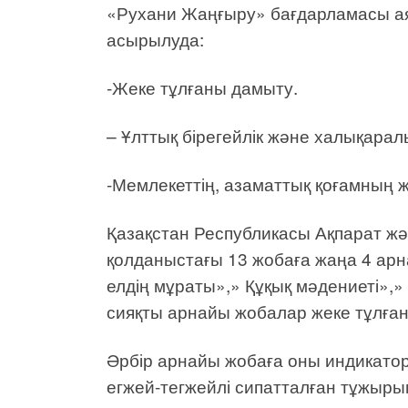
«Рухани Жаңғыру» бағдарламасы ая
асырылуда:
-Жеке тұлғаны дамыту.
– Ұлттық бірегейлік және халықарал
-Мемлекеттің, азаматтық қоғамның ж
Қазақстан Республикасы Ақпарат жә
қолданыстағы 13 жобаға жаңа 4 арн
елдің мұраты»,» Құқық мәдениеті»,
сияқты арнайы жобалар жеке тұлған
Әрбір арнайы жобаға оны индикаторл
егжей-тегжейлі сипатталған тұжыры