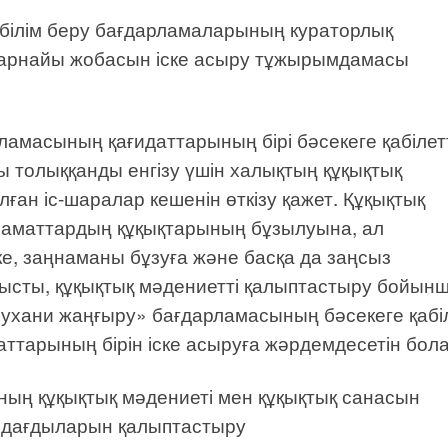
білім беру бағдарламаларының кураторлық
»арнайы жобасын іске асыру тұжырымдамасы
ламасының қағидаттарының бірі бәсекеге қабілетт
 толыққанды енгізу үшін халықтың құқықтық
ған іс-шаралар кешенін өткізу қажет. Құқықтық
 азаматтардың құқықтарының бұзылуына, ал
ке, заңнаманы бұзуға және басқа да заңсыз
нысты, құқықтық мәдениетті қалыптастыру бойын
Рухани жаңғыру» бағдарламасының бәсекеге қабіл
аттарының бірін іске асыруға жәрдемдесетін бол
ың құқықтық мәдениеті мен құқықтық санасын
қ дағдыларын қалыптастыру