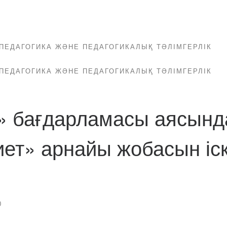
ПЕДАГОГИКА ЖӘНЕ ПЕДАГОГИКАЛЫҚ ТӘЛІМГЕРЛІК
ПЕДАГОГИКА ЖӘНЕ ПЕДАГОГИКАЛЫҚ ТӘЛІМГЕРЛІК
» бағдарламасы аясынд
ет» арнайы жобасын іс
0