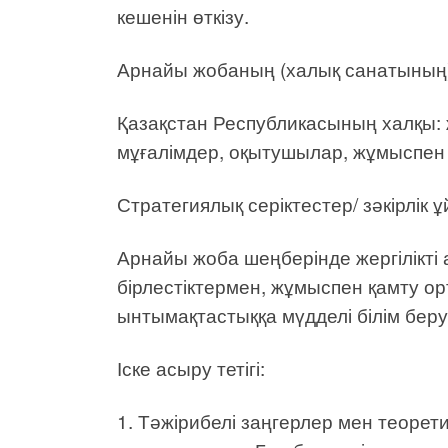
кешенін өткізу.
Арнайы жобаның (халық санатының)
Қазақстан Республикасының халқы: 
мұғалімдер, оқытушылар, жұмыспен 
Стратегиялық серіктестер/ зәкірлік 
Арнайы жоба шеңберінде жергілікті
бірлестіктермен, жұмыспен қамту о
ынтымақтастыққа мүдделі білім бер
Іске асыру тетігі:
1. Тәжірибелі заңгерлер мен теоре