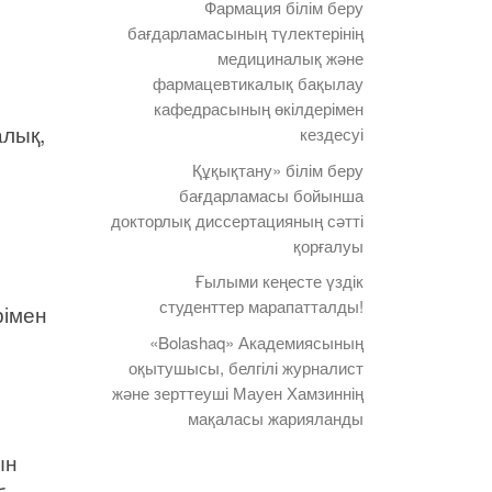
Фармация білім беру
бағдарламасының түлектерінің
медициналық және
фармацевтикалық бақылау
кафедрасының өкілдерімен
алық,
кездесуі
Құқықтану» білім беру
бағдарламасы бойынша
докторлық диссертацияның сәтті
қорғалуы
Ғылыми кеңесте үздік
студенттер марапатталды!
рімен
«Bolashaq» Академиясының
оқытушысы, белгілі журналист
және зерттеуші Мауен Хамзиннің
мақаласы жарияланды
ын