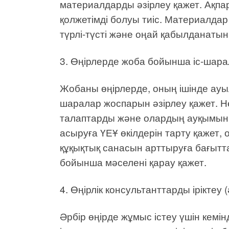
материалдарды әзірлеу қажет. Ақпа
қолжетімді болуы тиіс. Материалдар
түрлі-түсті және оңай қабылданатын
3. Өңірлерде жоба бойынша іс-шарал
Жобаны өңірлерде, оның ішінде ауыл
шаралар жоспарын әзірлеу қажет. Не
талаптарды және олардың ауқымын а
асыруға ҮЕҰ өкілдерін тарту қажет,
құқықтық санасын арттыруға бағытт
бойынша мәселені қарау қажет.
4. Өңірлік консультанттарды іріктеу 
Әрбір өңірде жұмыс істеу үшін кемін