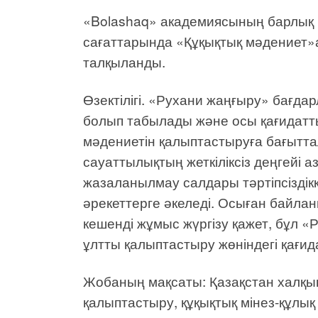
«Bolashaq» академиясының барлық 
сағаттарында «Құқықтық мәдениет
талқыланды.
Өзектілігі. «Рухани жаңғыру» бағдар
болып табылады және осы қағидатты
мәдениетін қалыптастыруға бағыттал
сауаттылықтың жеткіліксіз деңгейі
жазаланылмау салдары тәртіпсіздік
әрекеттерге әкеледі. Осыған байла
кешенді жұмыс жүргізу қажет, бұл «
ұлтты қалыптастыру жөніндегі қағид
Жобаның мақсаты: Қазақстан халқын
қалыптастыру, құқықтық мінез-құлы