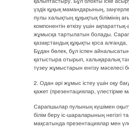
қалыптастыру. Бұл блокты іске асыр
үздік құқық мамандарының, заңгерле
пулы халықтың құқықтық білімінің а
компонентін өткізу үшін ақпараттық
жұмысқа тартылатын болады. Сарап
қазақстандық құқықты қоса алғанда,
Бұдан бөлек, бұл іспен айналысаты
қатыстыра отырып, халықаралық тәж
түзеу жұмыстарын енгізу мәселесі 
2. Одан әрі жұмыс істеу үшін оқу 
қажет (презентациялар, үлестірме м
Сарапшылар пулының күшімен оқыту
білім беру іс-шараларының негізгі 
мақсатында презентациялар мен үле