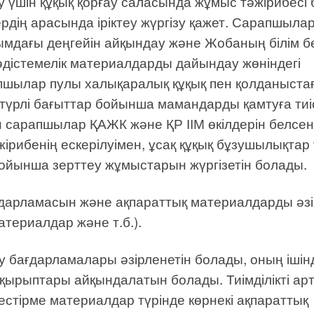
у үшін құқық қорғау саласында жұмыс тәжірибесі 
рдің арасында іріктеу жүргізу қажет. Сарапшыла
ғымдағы деңгейін айқындау және Жобаның білім б
-әдістемелік материалдарды дайындау жөніндегі
шылар пулы халықаралық құқық пен қолданыста
 түрлі бағыттар бойынша мамандарды қамтуға тиі
н сарапшылар ҚАЖК және ҚР ІІМ өкілдерін белсен
ірибенің ескерілуімен, ұсақ құқық бұзушылықтар
бойынша зерттеу жұмыстарын жүргізетін болады.
бағдарламасын және ақпараттық материалдарды әз
атериалдар және т.б.).
 бағдарламалары әзірленетін болады, оның ішін
тақырыптары айқындалатын болады. Тиімділікті ар
стірме материалдар түрінде көрнекі ақпараттық