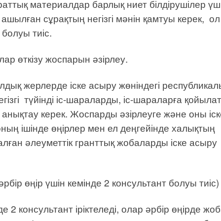
раттық материалдар барлық ниет білдірушілер үш
 ашылған сұрақтың негізгі мәнін қамтуы керек, ол
 болуы тиіс.
ар өткізу жоспарын әзірлеу.
дық жерлерде іске асыру жөніндегі республикалы
гізгі түйінді іс-шараларды, іс-шараларға қойыла
нықтау керек. Жоспарды әзірлеуге және оны іск
 оның ішінде өңірлер мен ел деңгейінде халықтың
алған әлеуметтік гранттық жобаларды іске асыру
(әрбір өңір үшін кемінде 2 консультант болуы тиіс)
де 2 консультант іріктеледі, олар әрбір өңірде жо