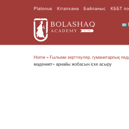
Platonus
Кітапхана
Байланыс
КББТ п
Skip to content
Home
»
Ғылыми зерттеулер, гуманитарлық педа
мәдениет» арнайы жобасын іске асыру