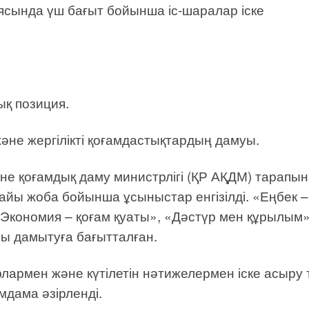
сында үш бағыт бойынша іс-шаралар іске
ық позиция.
әне жергілікті қоғамдастықтардың дамуы.
не қоғамдық даму министрлігі (ҚР АҚДМ) тарапы
айы жоба бойынша ұсыныстар енгізілді. «Еңбек –
» Экономия – қоғам қуаты», «Дәстүр мен құрылым
ы дамытуға бағытталған.
армен және күтілетін нәтижелермен іске асыру т
мдама әзірленді.