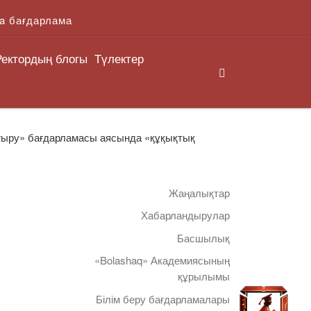
a бағдарлама
Ректордың блогы
Түлектер
Search
ғыру» бағдарламасы аясында «құқықтық
Жаңалықтар
Хабарландырулар
Басшылық
«Bolashaq» Академиясының
құрылымы
Білім беру бағдарламалары