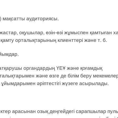
 мақсатты аудиториясы.
жастар, оқушылар, өзін-өзі жұмыспен қамтыған х
қамту орталықтарының клиенттері және т. б.
ұйымдар.
 атқарушы органдардың ҮЕҰ және қоғамдық
рталықтарымен және өзге де білім беру мекемеле
у ұйымдарымен әріптестігі жүзеге асырылады.
тиктер арасынан озық деңгейдегі сарапшылар пул