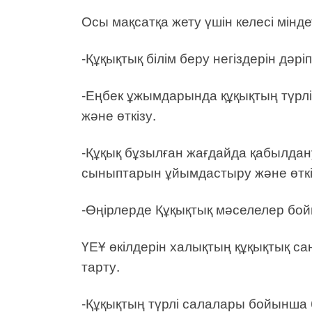
Осы мақсатқа жету үшін келесі мінд
-Құқықтық білім беру негіздерін дәр
-Еңбек ұжымдарында құқықтың түрлі
және өткізу.
-Құқық бұзылған жағдайда қабылдан
сыныптарын ұйымдастыру және өткі
-Өңірлерде Құқықтық мәселелер бо
ҮЕҰ өкілдерін халықтың құқықтық с
тарту.
-Құқықтың түрлі салалары бойынша б