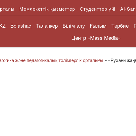
орталы
Мемлекеттік қызметтер
Студенттер үйі
AI-San
KZ
Bolashaq
Талапкер
Білім алу
Ғылым
Тәрбие
Центр «Mass Media»
гогика және педагогикалық тәлімгерлік орталығы
»
«Рухани жаң