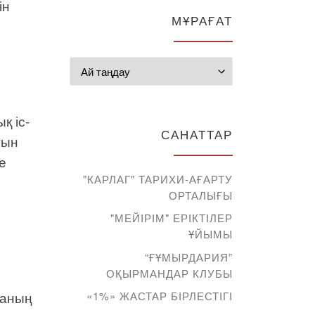
ін
МҰРАҒАТ
Мұрағат
қ іс-
САНАТТАР
тын
е
"КАРЛАГ" ТАРИХИ-АҒАРТУ
ОРТАЛЫҒЫ
"МЕЙІРІМ" ЕРІКТІЛЕР
ҰЙЫМЫ
“ҒҰМЫРДАРИЯ”
ОҚЫРМАНДАР КЛУБЫ
баның
«1%» ЖАСТАР БІРЛЕСТІГІ