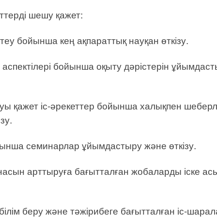
еттерді шешу қажет:
іптеу бойынша кең ақпараттық науқан өткізу.
 аспектілері бойынша оқыту дәрістерін ұйымдас
уы қажет іс-әрекеттер бойынша халықпен шеберл
зу.
йынша семинарлар ұйымдастыру және өткізу.
анасын арттыруға бағытталған жобаларды іске ас
ілім беру және тәжірибеге бағытталған іс-шарал