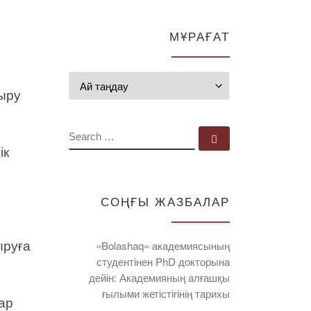
МҰРАҒАТ
Мұрағат
тыру
SEARCH
Search …
ік
СОҢҒЫ ЖАЗБАЛАР
ыруға
«Bolashaq» академиясының
студентінен PhD докторына
дейін: Академияның алғашқы
ғылыми жетістігінің тарихы
ар