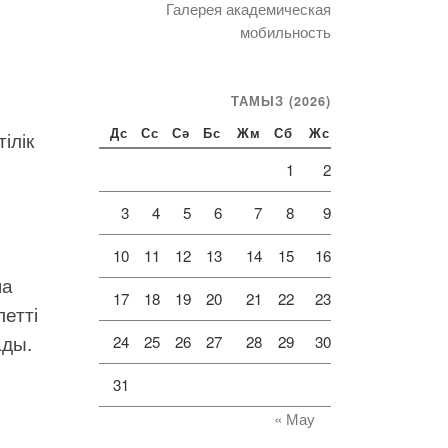
Галерея академическая
мобильность
ТАМЫЗ (2026)
ілік
Дс
Сс
Сә
Бс
Жм
Сб
Жс
1
2
3
4
5
6
7
8
9
10
11
12
13
14
15
16
ша
17
18
19
20
21
22
23
етті
ады.
24
25
26
27
28
29
30
31
« Мау