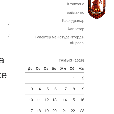
Кітапхана
Байланыс
Кафедралар
Алғыстар
Telegram
Түлектер мен студенттердің
пікірлері
а
ТАМЫЗ (2026)
ке
Дс
Сс
Сә
Бс
Жм
Сб
Жс
1
2
3
4
5
6
7
8
9
10
11
12
13
14
15
16
17
18
19
20
21
22
23