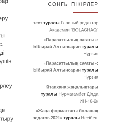
бар
СОҢҒЫ ПІКІРЛЕР
р
еру
тест
туралы
Главный редактор
Академии "BOLASHAQ"
ғы
«Парасаттылық сағаты»:
с.
Ыбырай Алтынсарин
туралы
ді
Нұрзия
 үшін
«Парасаттылық сағаты»:
Ыбырай Алтынсарин
туралы
Нұрзия
ірлеу
Кітапхана жаңалықтары
туралы
Нурмагамбет Дiлда
ИН-18-2к
де
«Жаңа форматтағы болашақ
ттыру
педагог-2021»
туралы
Несібелі