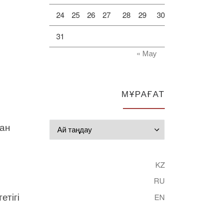
24
25
26
27
28
29
30
31
« Мау
МҰРАҒАТ
нан
Мұрағат
»
KZ
RU
етігі
EN