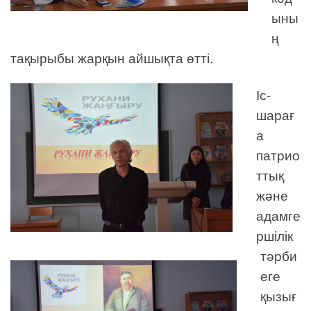
ыны
ң
тақырыбы жарқын айшықта өтті.
Іс-
шарағ
а
патрио
ттық
және
адамге
ршілік
тәрби
еге
қызығ