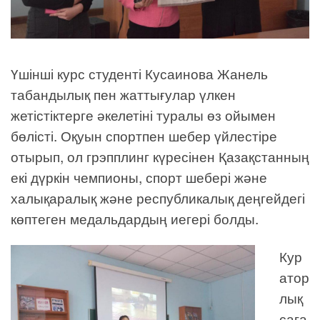
Үшінші курс студенті Кусаинова Жанель
табандылық пен жаттығулар үлкен
жетістіктерге әкелетіні туралы өз ойымен
бөлісті. Оқуын спортпен шебер үйлестіре
отырып, ол грэпплинг күресінен Қазақстанның
екі дүркін чемпионы, спорт шебері және
халықаралық және республикалық деңгейдегі
көптеген медальдардың иегері болды.
Кур
атор
лық
саға