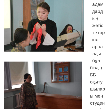
адам
дард
ың
жетіс
тіктер
іне
арна
лды-
бұл
біздің
ББ
оқыту
шылар
ы мен
студен