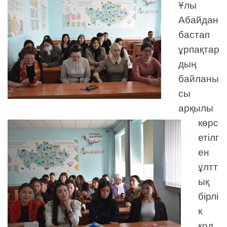
Ұлы
Абайдан
бастап
ұрпақтар
дың
байланы
сы
арқылы
көрс
етілг
ен
ұлтт
ық
бірлі
к
код