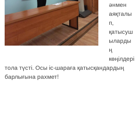
әнмен
аяқталы
п,
қатысуш
ыларды
ң
көңілдері
тола түсті. Осы іс-шараға қатысқандардың
барлығына рахмет!