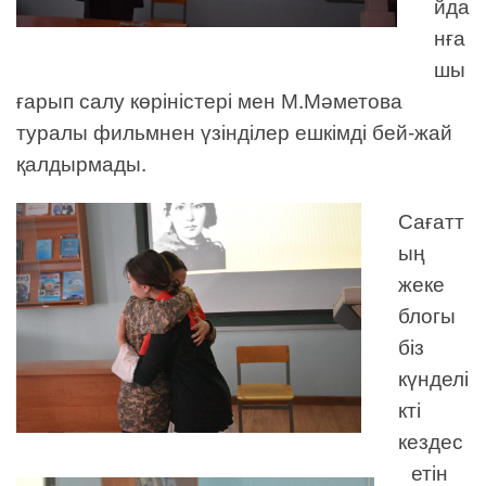
йда
нға
шы
ғарып салу көріністері мен М.Мәметова
туралы фильмнен үзінділер ешкімді бей-жай
қалдырмады.
Сағатт
ың
жеке
блогы
біз
күнделі
кті
кездес
етін