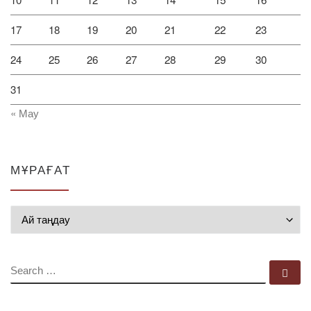
17
18
19
20
21
22
23
24
25
26
27
28
29
30
31
« Мау
МҰРАҒАТ
Мұрағат
SEARCH
Se