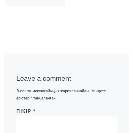
Leave a comment
Э-пошта мекенжайыңыз жарияланбайды.
Міндетті
өрістер
*
таңбаланған
ПІКІР
*