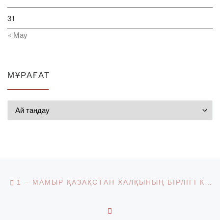
31
« Мау
МҰРАҒАТ
Мұрағат
Post navigation
Previous post
1 – МАМЫР ҚАЗАҚСТАН ХАЛҚЫНЫҢ БІРЛІГІ КҮНІ
BACK TO POST LIST