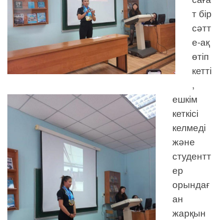
т бір
сәтт
е-ақ
өтіп
кетті
,
ешкім
кеткісі
келмеді
және
студентт
ер
орындағ
ан
жарқын