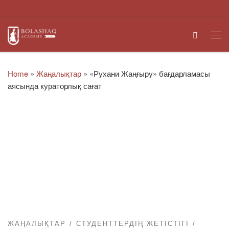
Skip to content
Search
Me
Home
»
Жаңалықтар
»
«Рухани Жаңғыру» бағдарламасы
аясында кураторлық сағат
ЖАҢАЛЫҚТАР
СТУДЕНТТЕРДІҢ ЖЕТІСТІГІ