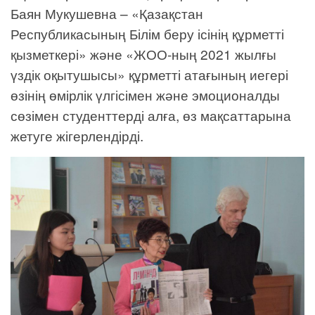
Баян Мукушевна – «Қазақстан
Республикасының Білім беру ісінің құрметті
қызметкері» және «ЖОО-ның 2021 жылғы
үздік оқытушысы» құрметті атағының иегері
өзінің өмірлік үлгісімен және эмоционалды
сөзімен студенттерді алға, өз мақсаттарына
жетуге жігерлендірді.