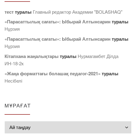
тест
туралы
Главный редактор Академии "BOLASHAQ"
«Парасаттылық сағаты»: Ыбырай Алтынсарин
туралы
Нұрзия
«Парасаттылық сағаты»: Ыбырай Алтынсарин
туралы
Нұрзия
Кітапхана жаңалықтары
туралы
Нурмагамбет Дiлда
ИН-18-2к
«Жаңа форматтағы болашақ педагог-2021»
туралы
Несібелі
МҰРАҒАТ
Мұрағат