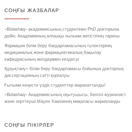
СОҢҒЫ ЖАЗБАЛАР
«Bolashaq» академиясының студентінен PhD докторына
дейін: Академияның алғашқы ғылыми жетістігінің тарихы
Фармация білім беру бағдарламасының түлектерінің
медициналық және фармацевтикалық бақылау
кафедрасының өкілдерімен кездесуі
Құқықтану» білім беру бағдарламасы бойынша докторлық
диссертацияның сәтті қорғалуы
Ғылыми кеңесте үздік студенттер марапатталды!
«Bolashaq» Академиясының оқытушысы, белгілі журналист
және зерттеуші Мауен Хамзиннің мақаласы жарияланды
СОҢҒЫ ПІКІРЛЕР