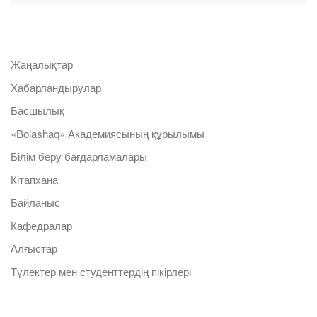
Жаңалықтар
Хабарландырулар
Басшылық
«Bolashaq» Академиясының құрылымы
Білім беру бағдарламалары
Кітапхана
Байланыс
Кафедралар
Алғыстар
Түлектер мен студенттердің пікірлері