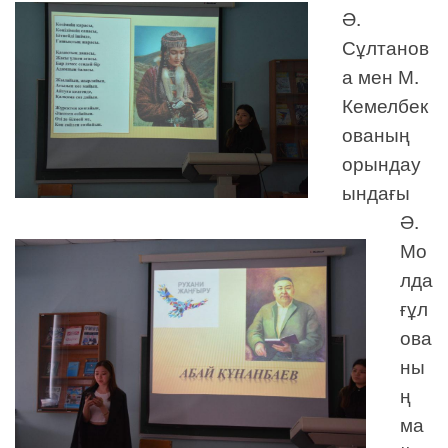
Ә.
Сұлтанов
а мен М.
Кемелбек
ованың
орындау
ындағы
Ә.
Мо
лда
ғұл
ова
ны
ң
ма