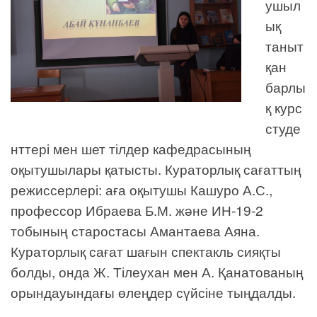
ушыл
ық
таныт
қан
барлы
қ курс
студе
нттері мен шет тілдер кафедрасының
оқытушылары қатысты. Кураторлық сағаттың
режиссерлері: аға оқытушы Кашуро А.С.,
профессор Ибраева Б.М. және ИН-19-2
тобының старостасы Амантаева Аяна.
Кураторлық сағат шағын спектакль сияқты
болды, онда Ж. Тілеухан мен А. Қанатованың
орындауындағы өлеңдер сүйсіне тыңдалды.