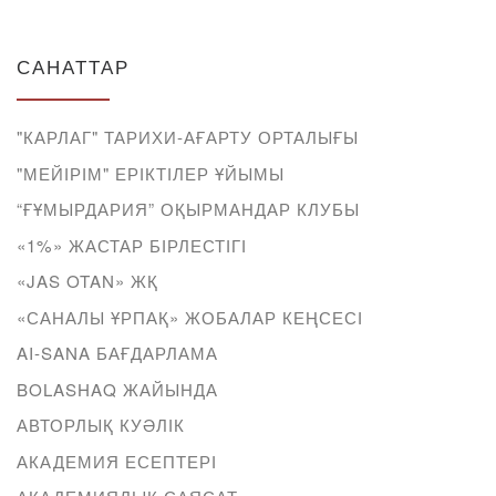
САНАТТАР
"КАРЛАГ" ТАРИХИ-АҒАРТУ ОРТАЛЫҒЫ
"МЕЙІРІМ" ЕРІКТІЛЕР ҰЙЫМЫ
“ҒҰМЫРДАРИЯ” ОҚЫРМАНДАР КЛУБЫ
«1%» ЖАСТАР БІРЛЕСТІГІ
«JAS OTAN» ЖҚ
«САНАЛЫ ҰРПАҚ» ЖОБАЛАР КЕҢСЕСІ
AI-SANA БАҒДАРЛАМА
BOLASHAQ ЖАЙЫНДА
АВТОРЛЫҚ КУӘЛІК
АКАДЕМИЯ ЕСЕПТЕРІ