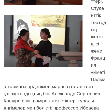
ттері.
Студе
нттік
театрд
ың
жетек
шісі
және
Франц
ия
үкіметі
Пальм
а тармағы орденімен марапаттаған төрт
қазақстандықтың бірі Александр Сергеевич
Кашуро өзінің өмірлік жетістіктері туралы
әңгімелерімен бөлісті; профессор Ибраева