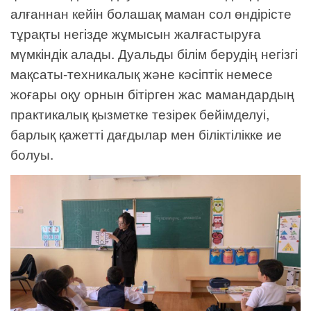
алғаннан кейін болашақ маман сол өндірісте
тұрақты негізде жұмысын жалғастыруға
мүмкіндік алады. Дуальды білім берудің негізгі
мақсаты-техникалық және кәсіптік немесе
жоғары оқу орнын бітірген жас мамандардың
практикалық қызметке тезірек бейімделуі,
барлық қажетті дағдылар мен біліктілікке ие
болуы.