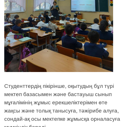
Студенттердің пікірінше, оқытудың бұл түрі
мектеп базасымен және бастауыш сынып
мұғалімінің жұмыс ерекшеліктерімен өте
жақсы және толық танысуға, тәжірибе алуға,
сондай-ақ осы мектепке жұмысқа орналасуға
мүмкіндік береді.