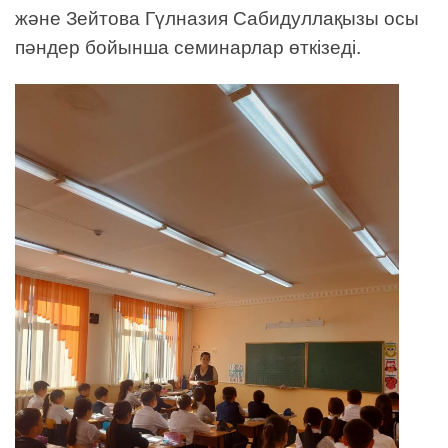
және Зейтова Гүлназия Сабидуллақызы осы
пәндер бойынша семинарлар өткізеді.