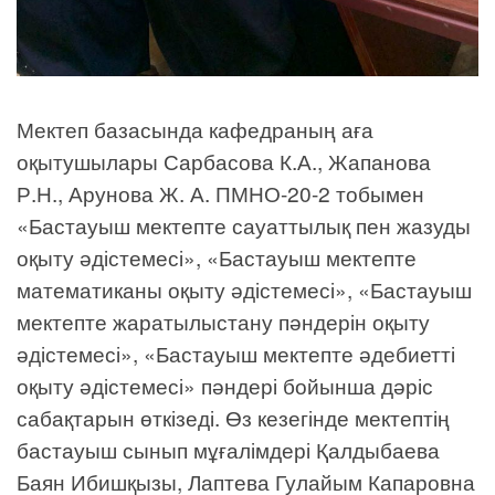
Мектеп базасында кафедраның аға
оқытушылары Сарбасова К.А., Жапанова
Р.Н., Арунова Ж. А. ПМНО-20-2 тобымен
«Бастауыш мектепте сауаттылық пен жазуды
оқыту әдістемесі», «Бастауыш мектепте
математиканы оқыту әдістемесі», «Бастауыш
мектепте жаратылыстану пәндерін оқыту
әдістемесі», «Бастауыш мектепте әдебиетті
оқыту әдістемесі» пәндері бойынша дәріс
сабақтарын өткізеді. Өз кезегінде мектептің
бастауыш сынып мұғалімдері Қалдыбаева
Баян Ибишқызы, Лаптева Гулайым Капаровна