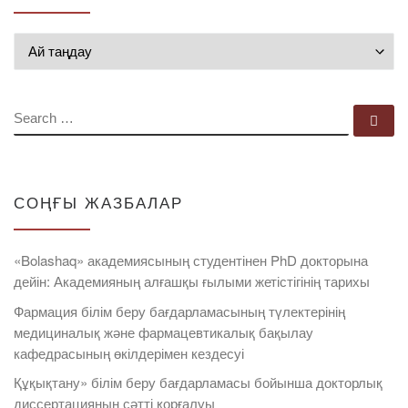
Мұрағат
SEARCH
Se
СОҢҒЫ ЖАЗБАЛАР
«Bolashaq» академиясының студентінен PhD докторына
дейін: Академияның алғашқы ғылыми жетістігінің тарихы
Фармация білім беру бағдарламасының түлектерінің
медициналық және фармацевтикалық бақылау
кафедрасының өкілдерімен кездесуі
Құқықтану» білім беру бағдарламасы бойынша докторлық
диссертацияның сәтті қорғалуы