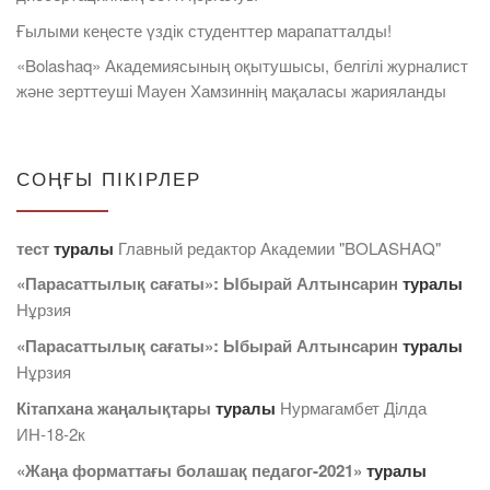
Ғылыми кеңесте үздік студенттер марапатталды!
«Bolashaq» Академиясының оқытушысы, белгілі журналист
және зерттеуші Мауен Хамзиннің мақаласы жарияланды
СОҢҒЫ ПІКІРЛЕР
тест
туралы
Главный редактор Академии "BOLASHAQ"
«Парасаттылық сағаты»: Ыбырай Алтынсарин
туралы
Нұрзия
«Парасаттылық сағаты»: Ыбырай Алтынсарин
туралы
Нұрзия
Кітапхана жаңалықтары
туралы
Нурмагамбет Дiлда
ИН-18-2к
«Жаңа форматтағы болашақ педагог-2021»
туралы