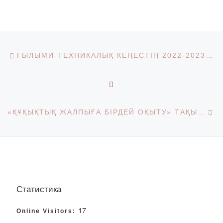
Post navigation
Previous post
ҒЫЛЫМИ-ТЕХНИКАЛЫҚ КЕҢЕСТІҢ 2022-2023 ОҚУ ЖЫЛЫНА АРНАЛҒАН ЖҰМЫС ЖОСПАРЫ
BACK TO POST LIST
Ne
«ҚҰҚЫҚТЫҚ ЖАЛПЫҒА БІРДЕЙ ОҚЫТУ» ТАҚЫРЫБЫНДАҒЫ АШЫҚ КУРАТОРЛЫҚ САҒАТ
Статистика
17
Online Visitors: