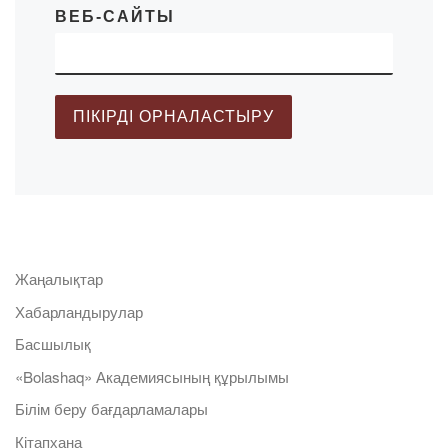
ВЕБ-САЙТЫ
Жаңалықтар
Хабарландырулар
Басшылық
«Bolashaq» Академиясының құрылымы
Білім беру бағдарламалары
Кітапхана