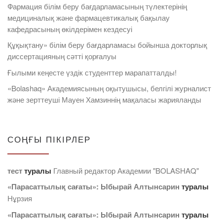
Фармация білім беру бағдарламасының түлектерінің
медициналық және фармацевтикалық бақылау
кафедрасының өкілдерімен кездесуі
Құқықтану» білім беру бағдарламасы бойынша докторлық
диссертацияның сәтті қорғалуы
Ғылыми кеңесте үздік студенттер марапатталды!
«Bolashaq» Академиясының оқытушысы, белгілі журналист
және зерттеуші Мауен Хамзиннің мақаласы жарияланды
СОҢҒЫ ПІКІРЛЕР
тест
туралы
Главный редактор Академии "BOLASHAQ"
«Парасаттылық сағаты»: Ыбырай Алтынсарин
туралы
Нұрзия
«Парасаттылық сағаты»: Ыбырай Алтынсарин
туралы