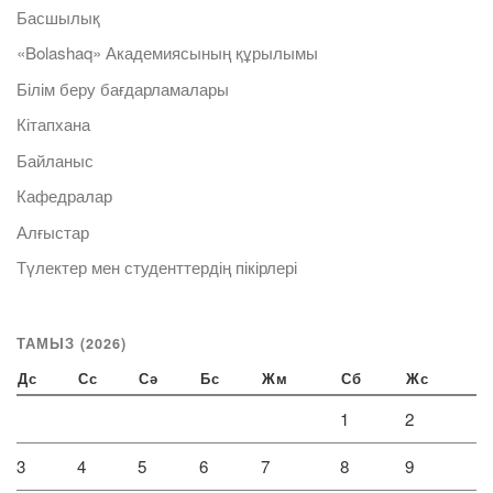
Басшылық
«Bolashaq» Академиясының құрылымы
Білім беру бағдарламалары
Кітапхана
Байланыс
Кафедралар
Алғыстар
Түлектер мен студенттердің пікірлері
ТАМЫЗ (2026)
Дс
Сс
Сә
Бс
Жм
Сб
Жс
1
2
3
4
5
6
7
8
9