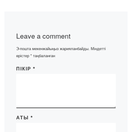
Leave a comment
Э-пошта мекенжайыңыз жарияланбайды.
Міндетті
өрістер
*
таңбаланған
ПІКІР
*
АТЫ
*