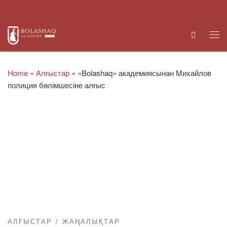
Skip to content
Search
Me
Home
»
Алғыстар
»
«Bolashaq» академиясынан Михайлов
полиция бөлімшесіне алғыс
АЛҒЫСТАР
ЖАҢАЛЫҚТАР