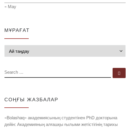
« Мау
МҰРАҒАТ
Мұрағат
SEARCH
Se
СОҢҒЫ ЖАЗБАЛАР
«Bolashaq» академиясының студентінен PhD докторына
дейін: Академияның алғашқы ғылыми жетістігінің тарихы