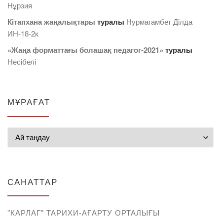
Нұрзия
Кітапхана жаңалықтары
туралы
Нурмагамбет Дiлда
ИН-18-2к
«Жаңа форматтағы болашақ педагог-2021»
туралы
Несібелі
МҰРАҒАТ
Мұрағат
САНАТТАР
"КАРЛАГ" ТАРИХИ-АҒАРТУ ОРТАЛЫҒЫ