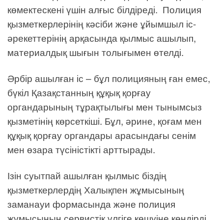
көмектескені үшін алғыс білдіреді. Полиция
қызметкерлерінің кәсіби және ұйымшыл іс-
әрекеттерінің арқасында қылмыс ашылып,
материалдық шығын толығымен өтелді.
Әрбір ашылған іс – бұл полицияның ған емес,
бүкіл Қазақстанның құқық қорғау
органдарының тұрақтылығы мен тынымсыз
қызметінің көрсеткіші. Бұл, әрине, қоғам мен
құқық қорғау органдары арасындағы сенім
мен өзара түсіністікті арттырады.
Ізін суытпай ашылған қылмыс біздің
қызметкерлердің Халықпен жұмысының
заманауи формасында және полиция
жұмысының сервистік үлгіге көшуіне көндірді.