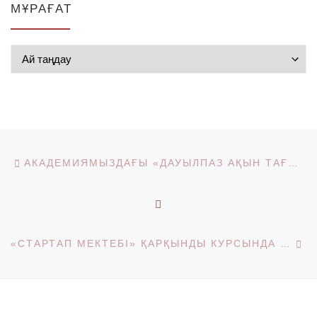
МҰРАҒАТ
Мұрағат
Post navigation
Previous post
АКАДЕМИЯМЫЗДАҒЫ «ДАУЫЛПАЗ АҚЫН ТАҒЫЛЫМЫ» АТТЫ КОНФЕРЕНЦИЯСЫ
BACK TO POST LIST
Ne
«СТАРТАП МЕКТЕБІ» ҚАРҚЫНДЫ КУРСЫНДА «BOLASHAQ» АКАДЕМИЯСЫ СТУДЕНТТЕРІНІҢ ҚАТЫСУЫ