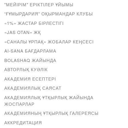
"МЕЙІРІМ" ЕРІКТІЛЕР ҰЙЫМЫ
“ҒҰМЫРДАРИЯ” ОҚЫРМАНДАР КЛУБЫ
«1%» ЖАСТАР БІРЛЕСТІГІ
«JAS OTAN» ЖҚ
«САНАЛЫ ҰРПАҚ» ЖОБАЛАР КЕҢСЕСІ
AI-SANA БАҒДАРЛАМА
BOLASHAQ ЖАЙЫНДА
АВТОРЛЫҚ КУӘЛІК
АКАДЕМИЯ ЕСЕПТЕРІ
АКАДЕМИЯЛЫҚ САЯСАТ
АКАДЕМИЯЛЫҚ ҰТҚЫРЛЫҚ ЖАЙЫНДА
ЖОСПАРЛАР
АКАДЕМИЯНЫҢ ҰТҚЫРЛЫҚ ГАЛЕРЕЯСЫ
АККРЕДИТАЦИЯ