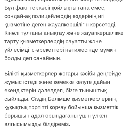
Бұл факт тек кәсіпқойлықты ғана емес,
сондай-ақ полицейлердің өздерінің игі
қызметіне деген жауапкершілігін көрсетеді.
Кінәлі тұлғаны анықтау және жауапкершілікке
тарту қызметкерлердің сауатты және
үйлесімді іс-әрекеттері нәтижесінде мүмкін
болды деп санаймын.
Білікті қызметкерлер жоғары кәсіби деңгейде
жұмыс істеді және көмекке келуге дайын
екендіктерін дәлелдеп, бізге тыныштық
сыйлады. Сіздің Бөлімше қызметкерлерінің
құқықтық тәртіпті қорғау бойынша қызметтік
борышын адал орындағаны үшін үлкен
алғысымызды білдіреміз.