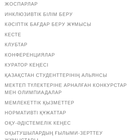
ЖОСПАРЛАР
ИНКЛЮЗИВТІК БІЛІМ БЕРУ
КӘСІПТІК БАҒДАР БЕРУ ЖҰМЫСЫ
КЕСТЕ
КЛУБТАР
КОНФЕРЕНЦИЯЛАР
КУРАТОР КЕҢЕСІ
ҚАЗАҚСТАН СТУДЕНТТЕРІНІҢ АЛЬЯНСЫ
МЕКТЕП ТҮЛЕКТЕРІНЕ АРНАЛҒАН КОНКУРСТАР
МЕН ОЛИМПИАДАЛАР
МЕМЛЕКЕТТІК ҚЫЗМЕТТЕР
НОРМАТИВТІ ҚҰЖАТТАР
ОҚУ-ӘДІСТЕМЕЛІК КЕҢЕС
ОҚЫТУШЫЛАРДЫҢ ҒЫЛЫМИ-ЗЕРТТЕУ
ЖҰМЫСТАРЫ