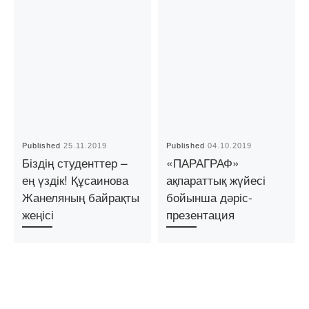
Published
25.11.2019
Published
04.10.2019
Біздің студенттер –
«ПАРАГРАФ»
ең үздік! Құсаинова
ақпараттық жүйесі
Жанеляның байрақты
бойынша дәріс-
жеңісі
презентация