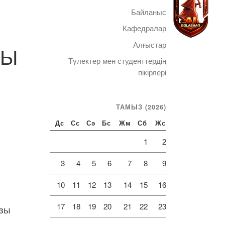
Байланыс
Кафедралар
Алғыстар
ҒЫ
Түлектер мен студенттердің
Telegram
пікірлері
ТАМЫЗ (2026)
Дс
Сс
Сә
Бс
Жм
Сб
Жс
1
2
3
4
5
6
7
8
9
10
11
12
13
14
15
16
17
18
19
20
21
22
23
ызы