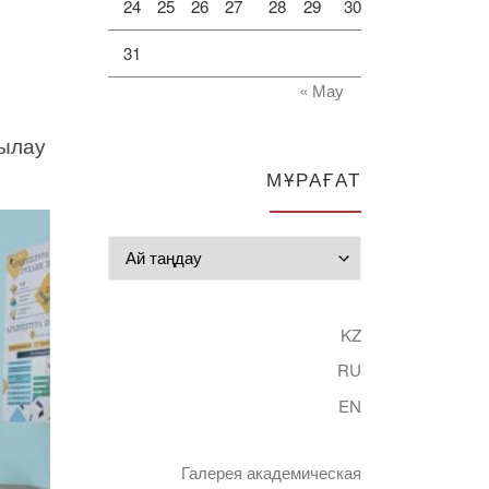
24
25
26
27
28
29
30
31
« Мау
қылау
МҰРАҒАТ
Мұрағат
KZ
RU
EN
Галерея академическая