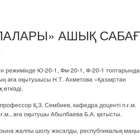
ЛАЛАРЫ» АШЫҚ САБА
1
 режимінде Ю-20-1, Фм-20-1, Ф-20-1 топтарында
ның аға оқытушысы Н.Т. Ахметова «Қазақстан
өткізді.
профессор Қ.З. Сембиев, кафедра доценті п.ғ.м.
ғ.м., аға оқытушы Абылбаева Б.А. қатысты.
арына жалпы шолу жасалды, республикалық маң