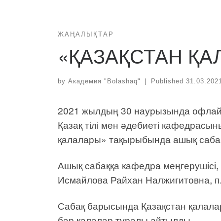
ЖАҢАЛЫҚТАР
«ҚАЗАҚСТАН ҚА
by
Академия "Bolashaq"
|
Published
31.03.202
2021 жылдың 30 наурызында офлайн
Қазақ тілі мен әдебиеті кафедрасы
қалалары» тақырыбында ашық сабақ 
Ашық сабаққа кафедра меңгерушісі, 
Исмайлова Райхан Налжигитовна, п.
Сабақ барысында Қазақстан қалал
бар қалалар туралы айтылды.