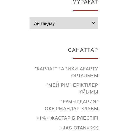
МҰРАҒАТ
Мұрағат
САНАТТАР
"КАРЛАГ" ТАРИХИ-АҒАРТУ
ОРТАЛЫҒЫ
"МЕЙІРІМ" ЕРІКТІЛЕР
ҰЙЫМЫ
“ҒҰМЫРДАРИЯ”
ОҚЫРМАНДАР КЛУБЫ
«1%» ЖАСТАР БІРЛЕСТІГІ
«JAS OTAN» ЖҚ