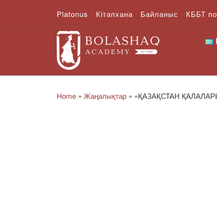
Platonus
Кітапхана
Байланыс
КББТ п
Skip to content
Home
»
Жаңалықтар
»
«ҚАЗАҚСТАН ҚАЛАЛАР