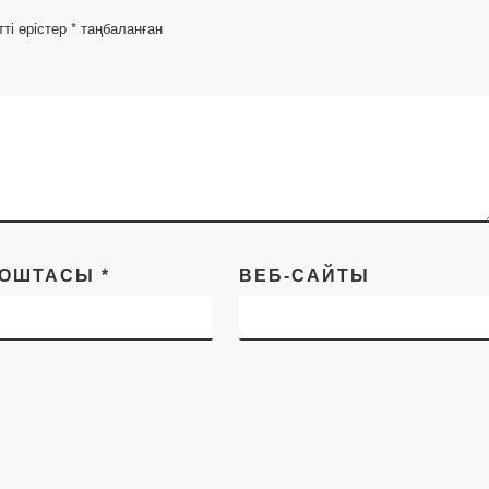
ргі
кафедрасының аға
тті өрістер
*
таңбаланған
оқытушысы М. […]
ПОШТАСЫ
*
ВЕБ-САЙТЫ