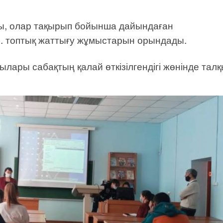
ты, олар тақырып бойынша дайындаған
б. топтық жаттығу жұмыстарын орындады.
лары сабақтың қалай өткізілгендігі жөнінде тал