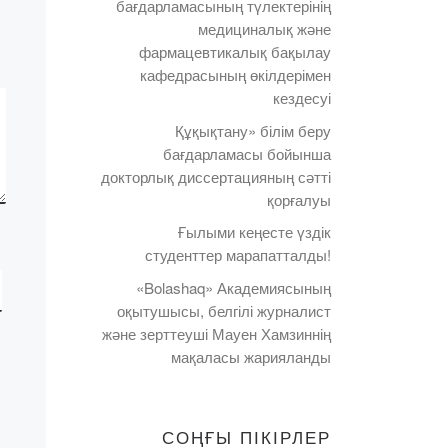
бағдарламасының түлектерінің
медициналық және
фармацевтикалық бақылау
кафедрасының өкілдерімен
кездесуі
Құқықтану» білім беру
бағдарламасы бойынша
докторлық диссертацияның сәтті
қорғалуы
Ғылыми кеңесте үздік
студенттер марапатталды!
«Bolashaq» Академиясының
оқытушысы, белгілі журналист
және зерттеуші Мауен Хамзиннің
мақаласы жарияланды
СОҢҒЫ ПІКІРЛЕР