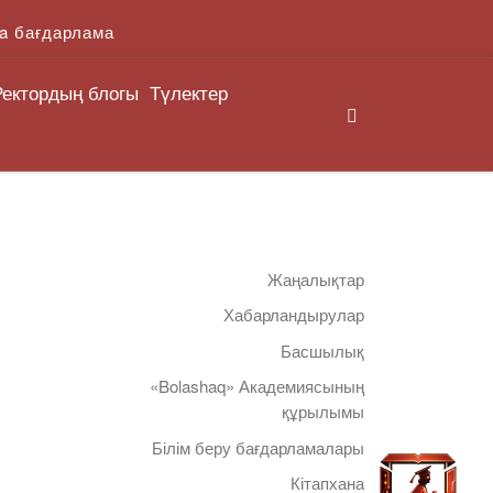
a бағдарлама
Ректордың блогы
Түлектер
Search
Жаңалықтар
Хабарландырулар
Басшылық
«Bolashaq» Академиясының
құрылымы
Білім беру бағдарламалары
Кітапхана