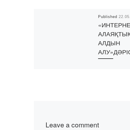
Published
22.05
«ИНТЕРНЕ
АЛАЯҚТЫ
АЛДЫН
АЛУ»ДӘРІ
22 мамырда «B
Академиясынд
қызметкерлер ү
«Интернет-ала
алдын алу»
тақырыбында өз
дәріс өтті. Іс-
Home CREDIT 
Leave a comment
ұйымдастырып,