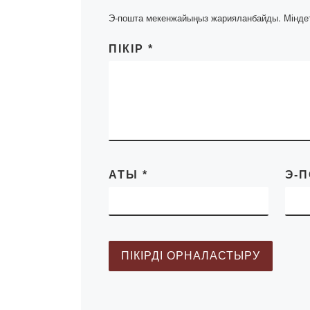
тақырыптың қазі
Э-пошта мекенжайыңыз жарияланбайды.
Мінде
жағдайдағы […]
ПІКІР
*
АТЫ
*
Э-