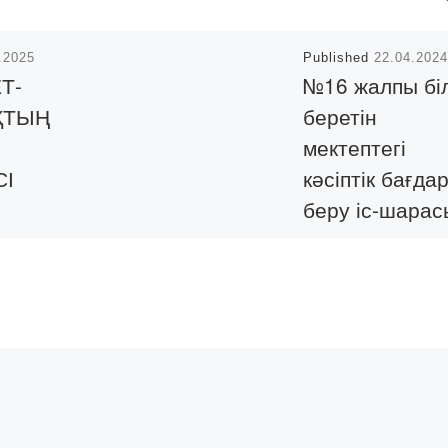
.2025
Published
22.04.2024
Т-
№16 жалпы бі
ҚТЫҢ
беретін
мектептегі
СІ
кәсіптік бағда
беру іс-шарас
olashaq»
а
22.04.24 ж. «Bolasha
шін
Академиясының ШТ
яқтықтың
және МК кафедрасы
кәсіптік бағдар беру
екті
жұмысы аясында Ш
шараны
тілдері және
Bank
мәдениетаралық
 осы
коммуникация