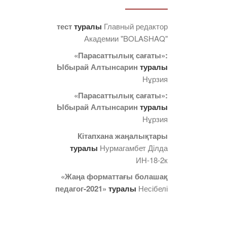
тест
туралы
Главный редактор
Академии "BOLASHAQ"
«Парасаттылық сағаты»:
Ыбырай Алтынсарин
туралы
Нұрзия
«Парасаттылық сағаты»:
Ыбырай Алтынсарин
туралы
Нұрзия
Кітапхана жаңалықтары
туралы
Нурмагамбет Дiлда
ИН-18-2к
«Жаңа форматтағы болашақ
педагог-2021»
туралы
Несібелі