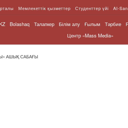
орталы
Мемлекеттік қызметтер
Студенттер үйі
AI-San
KZ
Bolashaq
Талапкер
Білім алу
Ғылым
Тәрбие
Центр «Mass Media»
Ы» АШЫҚ САБАҒЫ